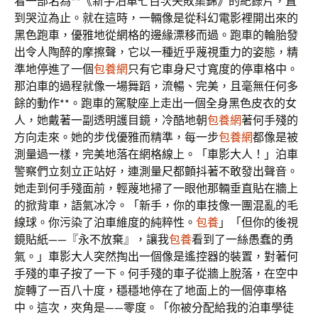
看一部名為**《新手泊車七百次失敗集錦》的紀錄片，直
到哭泣為止。就在這時，一輛像是從科幻電影裡開出來的
黑色跑車，優雅地從網格的邊緣漂移而過。跑車的輪胎發
出令人陶醉的摩擦聲，它以一種近乎蔑視重力的姿態，精
準地停進了一個
包養網
只有它車身尺寸寬度的停車格中。
那泊車的過程就像一場舞蹈，流暢、完美，且毫無任何多
餘的動作**。跑車的駕駛座上走出一個全身黑色皮衣的女
人，她戴著一副透明護目鏡，冷酷地朝
包養網
著何手殘的
方向走來。她的步伐優雅而精準，每一步
包養網
都像是被
測量過一樣，完美地落在網格線上。「車影大人！」泊車
警察們立刻立正站好，連測量尺都顫抖著不敢發出聲音。
她走到何手殘面前，輕蔑地掃了一眼他那輛垂直貼在牆上
的掀背車，語氣冰冷。「新手，你的車技像一團混亂的毛
線球。你污染了泊車維度的純粹性。
包養
」「但你的後視
鏡貼紙——『永不放棄』，讓我
包養
看到了一絲愚蠢的勇
氣。」車影大人突然掏出一個像是遙控器的裝置，對著何
手殘的車子按了一下。何手殘的車子從牆上脫落，在空中
旋轉了一百八十度，穩穩地停在了地面上的一個停車格
中。這次，夾角是——零度。「你被分配給我的泊車學徒