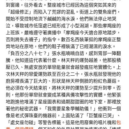
到窗邊，往外看去。整座城市已經因為這個突如其來的
「超級修正」而陷入了荒謬的混亂。街道上的雙魚座們，
開始不受控制地流下鹹鹹的海水淚，他們無法停止地哭
泣，導致城市低窪處已經形成了小型潟湖。那些摩羯座的
上班族，嚴格遵守著廣播中「摩羯座今天適合原地踏步，
否則將失去襪子」的指令。數百名西裝筆挺的摩羯座正整
齊地站在原地，他們的鞋子裡裝滿了已經潮濕的淚水。
「負百分之八十七？」張水瓶喃喃自語，感到胃部一陣翻
騰，他知道這代表著什麼。林天秤的運勢越差，他那股積
壓已久、無處安放的單戀能量就會越發瘋狂地實體化。上
次林天秤的戀愛運勢跌至百分之二十，張水瓶就發現他的
廚房裡長滿了巨大的、形狀是林天秤側臉的粉紅色蘑菇。
他必須在今天結束前，將林天秤的運勢至少提升到零。否
則，他那份單戀就會變成某種具備攻擊性的實體。他緊張
地跑進他堆滿了星座圖表和過期甜甜圈的地下室，那裡放
著他的秘密武器。「我需要星象學輔助儀！」他衝到一個
像是老式彈珠臺的機器前，上面貼滿了「巨蟹座已哭」、
「處女座勿碰」等警告標籤。這是他用廢棄的唱片機和
包