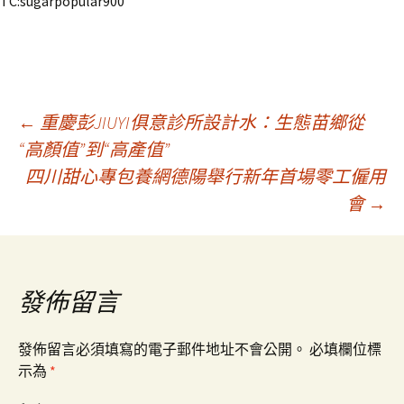
TC:sugarpopular900
文
←
重慶彭JIUYI俱意診所設計水：生態苗鄉從
“高顏值”到“高產值”
四川甜心專包養網德陽舉行新年首場零工僱用
章
會
→
導
覽
發佈留言
發佈留言必須填寫的電子郵件地址不會公開。
必填欄位標
示為
*