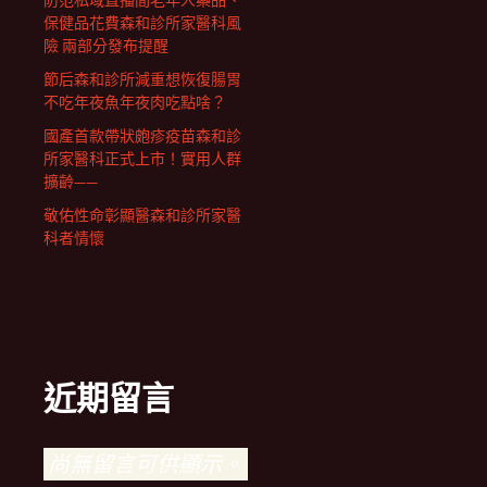
防范私域直播間老年人藥品、
保健品花費森和診所家醫科風
險 兩部分發布提醒
節后森和診所減重想恢復腸胃
不吃年夜魚年夜肉吃點啥？
國產首款帶狀皰疹疫苗森和診
所家醫科正式上市！實用人群
擴齡——
敬佑性命彰顯醫森和診所家醫
科者情懷
近期留言
尚無留言可供顯示。