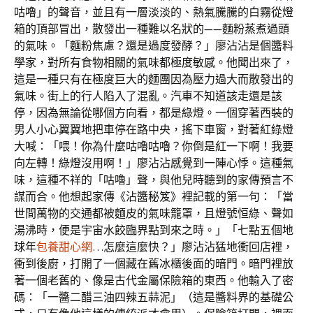
咕嚕」的聲音，並且有一層淡淡的、熱氣騰騰的白霧從燈
箱的頂部冒出，散發出一種難以名狀的——麵粉蒸煮過頭
的氣味。「麵粉焦慮？還是過度發酵？」廖沾沾是個醬料
學家，對所有食物相關的氣味都極度敏感。他聞出來了，
這是一種只有在極度巨大的麵團因為壓力過大而散發出的
氣味。街上的行人陷入了混亂。汽車不知道該走還是該
停，因為無論從哪個方向看，都是綠燈。一個穿著西裝的
男人小心翼翼地把車停在路中央，搖下車窗，對著紅綠燈
大喊：「喂！你為什麼咕嚕咕嚕？你倒是紅一下啊！我要
向左轉！綠燈沒用啊！」廖沾沾感覺到一陣心悸。這種氣
味，這種不祥的「咕嚕」聲，與他兒時聽到的家傳預言不
謀而合。他想起家傳《沾醬秘笈》裡記載的第一句：「當
世間萬物的交通都被麵皮的氣味籠罩，且燈號恒綠、聲如
湯沸時，便是宇宙水餃臨界點到來之時。」「七點五個地
球年
包養甜心網
…怎麼這麼快？」廖沾沾猛地衝回店裡，
衝到後廚，打開了一個藏在舊冰櫃後面的暗門。暗門裡放
著一個老舊的、像是古代金屬保險箱的東西。他輸入了密
碼：「一醬二醋三油四辣五蒜泥」（這是醬料界的基礎公