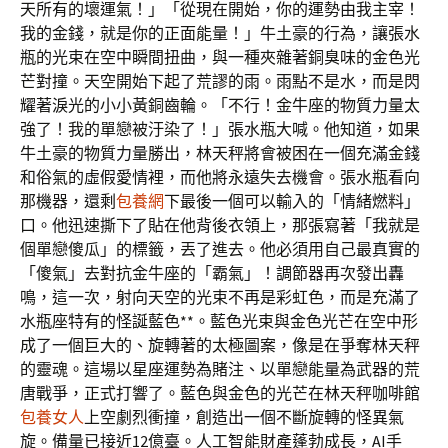
天所有的壞運氣！」「從現在開始，你的運勢由我主宰！
我的金錢，就是你的正面能量！」牛土豪的行為，讓張水
瓶的光束在空中瞬間扭曲，與一種夾雜著銅臭味的金色光
芒對撞。天空開始下起了荒謬的雨。雨點不是水，而是閃
耀著淚光的小小黃銅齒輪。「不行！金牛座的物質力量太
強了！我的單戀被汙染了！」張水瓶大喊。他知道，如果
牛土豪的物質力量勝出，林天秤將會被困在一個充滿金錢
和俗氣的虛假愛情裡，而他將永遠失去機會。張水瓶看向
那機器，還剩
包養網
下最後一個可以輸入的「情緒燃料」
口。他迅速撕下了貼在他背後衣領上，那張寫著「我就是
個單戀傻瓜」的標籤，丟了進去。他必須用自己最真實的
「傻氣」去對抗金牛座的「霸氣」！調節器再次發出轟
鳴，這一次，射向天空的光束不再是彩虹色，而是充滿了
水瓶座特有的怪誕藍色**。藍色光束與金色光芒在空中形
成了一個巨大的、旋轉著的太極圖案，像是在爭奪林天秤
的靈魂。這場以星座運勢為賭注、以單戀能量為武器的荒
唐戰爭，正式打響了。藍色與金色的光芒在林天秤咖啡館
包養女人
上空劇烈衝撞，創造出一個不斷旋轉的怪異氣
旋。備量已接近12億臺。人工智能財產蓬勃成長，AI手