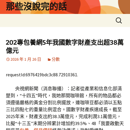
跳
那些沒說完的話
至
主
搜
要
尋
內
關
容
鍵
202專包養網5年我國數字財產支出超38萬
字:
億元
2026 年 1 月 26 日
分數
requestId:6976419bdc3c88.72910361.
央視網新聞（消息聯播）：記者從產業和信息化部清
楚到，“十四五”時代，我她那間咖啡館，所有的物品都必
須遵循嚴格的黃金分割比例擺放，連咖啡豆都必須以五點
三比四點七的重量比例混合。國數字財產疾速成長。截至
2025年末，財產支出約38.3萬億元，完成利潤3.1萬億元，
比擬“十三五”末期分辨累計增加約39.5%、48「我要啟動天