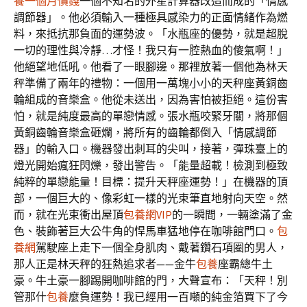
養一個月價錢
一個不知名的外星計算器改造而成的「情感
調節器」。他必須輸入一種極具感染力的正面情緒作為燃
料，來抵抗那負面的運勢波。「水瓶座的優勢，就是超脫
一切的理性與冷靜…才怪！我只有一腔熱血的傻氣啊！」
他絕望地低吼。他看了一眼腳邊。那裡放著一個他為林天
秤準備了兩年的禮物：一個用一萬塊小小的天秤座黃銅齒
輪組成的音樂盒。他從未送出，因為害怕被拒絕。這份害
怕，就是純度最高的單戀情感。張水瓶咬緊牙關，將那個
黃銅齒輪音樂盒砸爛，將所有的齒輪都倒入「情感調節
器」的輸入口。機器發出刺耳的尖叫，接著，彈珠臺上的
燈光開始瘋狂閃爍，發出警告。「能量超載！檢測到極致
純粹的單戀能量！目標：提升天秤座運勢！」在機器的頂
部，一個巨大的、像彩虹一樣的光束筆直地射向天空。然
而，就在光束衝出屋頂
包養網VIP
的一瞬間，一輛塗滿了金
色、裝飾著巨大公牛角的悍馬車猛地停在咖啡館門口。
包
養網
駕駛座上走下一個全身肌肉、戴著鑽石項圈的男人，
那人正是林天秤的狂熱追求者——金牛
包養
座霸總牛土
豪。牛土豪一腳踢開咖啡館的門，大聲宣布：「天秤！別
管那什
包養
麼負運勢！我已經用一百噸的純金箔買下了今