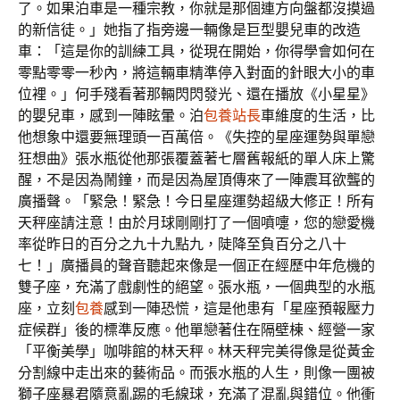
了。如果泊車是一種宗教，你就是那個連方向盤都沒摸過
的新信徒。」她指了指旁邊一輛像是巨型嬰兒車的改造
車：「這是你的訓練工具，從現在開始，你得學會如何在
零點零零一秒內，將這輛車精準停入對面的針眼大小的車
位裡。」何手殘看著那輛閃閃發光、還在播放《小星星》
的嬰兒車，感到一陣眩暈。泊
包養站長
車維度的生活，比
他想象中還要無理頭一百萬倍。《失控的星座運勢與單戀
狂想曲》張水瓶從他那張覆蓋著七層舊報紙的單人床上驚
醒，不是因為鬧鐘，而是因為屋頂傳來了一陣震耳欲聾的
廣播聲。「緊急！緊急！今日星座運勢超級大修正！所有
天秤座請注意！由於月球剛剛打了一個噴嚏，您的戀愛機
率從昨日的百分之九十九點九，陡降至負百分之八十
七！」廣播員的聲音聽起來像是一個正在經歷中年危機的
雙子座，充滿了戲劇性的絕望。張水瓶，一個典型的水瓶
座，立刻
包養
感到一陣恐慌，這是他患有「星座預報壓力
症候群」後的標準反應。他單戀著住在隔壁棟、經營一家
「平衡美學」咖啡館的林天秤。林天秤完美得像是從黃金
分割線中走出來的藝術品。而張水瓶的人生，則像一團被
獅子座暴君隨意亂踢的毛線球，充滿了混亂與錯位。他衝