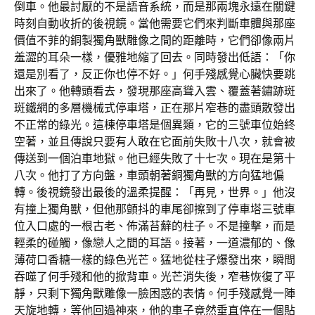
倒車。他最討厭的不是語音系統，而是那兩塊永遠在關鍵
時刻自動收折的後視鏡。當他需要它們來判斷車體與那座
價值不菲的銅製獨角獸雕像之間的距離時，它們卻像兩片
羞澀的耳朵一樣，優雅地縮了回去。同時發出低語：「你
還是別看了，反正你也停不好。」何手殘感覺心臟快要跳
出來了。他轉頭看去，發現那座高聳入雲、覆蓋著鏽跡斑
斑鐵網的多層機械式停車塔，正在那片窄巷的盡頭散發出
不正常的綠光。這棟停車塔是個異類，它的三號車位始終
空著，並且傳說只要有人敢在它面前失敗十八次，就會被
傳送到一個泊車地獄。他已經失敗了十七次。現在是第十
八次。他打了方向盤，車頭朝著銅獨角獸的方向猛地偏
轉。後視鏡發出最後的溫柔提醒：「再見，世界。」他沒
有撞上獨角獸，但他那顫抖的車尾卻擦到了停車塔三號車
位入口處的一根古老、佈滿苔蘚的柱子。不是撞擊，而是
輕柔的碰觸，像戀人之間的耳語。接著，一道濃郁的、像
薄荷口香糖一樣的綠色光芒。猛地從柱子爆發出來，瞬間
吞噬了何手殘和他的掀背車。光芒消失後，窄巷恢復了平
靜，只剩下獨角獸雕像一臉困惑的表情。何手殘感覺一陣
天旋地轉，等他回過神來，他的車子竟然垂直停在一個貼