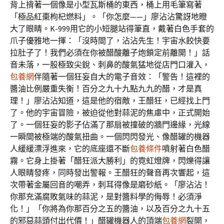
背上揹著一個像是小型瓦斯桶的東西，桶上用毛筆寫著
「極品紅棗枸杞燃料」。「你怎麼——」廖沾沾驚訝地瞪
大了眼睛。K-999用它的小短腿站得筆直，戴著白色手套的
爪子優雅地一揮：「沒時間了，沾沾先生！宇宙水餃快要
拉肚子了！我們必須在你被醋酸離子炮鎖定前離開！」話
音未落，一股極致尖銳、刺鼻的酸氣猛地從店門口灌入，
包養網
伴隨著一個狂妄自大的電子音效：「警告！這裡的
醬油比例嚴重失衡！百分之九十九點九九的醋，才是真
理！」廖沾沾知道，這是他的宿敵，王醋狂，已經找上門
了。他的宇宙冒險，被迫從他對蒜泥的焦慮中，正式開始
了。一個狂妄的影子佔滿了那扇被撞破的牆門邊緣，光線
一瞬間被極端的酸氣扭曲。一個閃閃發光、像醋罐的機器
人緩緩漂浮進來，它的底座還不斷
包養條件
噴射著白色醋
霧。它身上掛著「醋狂派大勝利」的霓虹燈牌，閃爍得讓
人眼睛發疼，同時發出警報。王醋狂的聲音再次響起，這
次帶著金屬回音的嘲弄，刺耳得像是磨砂紙。「廖沾沾！
你那充滿腐敗氣味的蒜泥，是對醬料學的侮辱！必須淨
化！」「你將為你那百分之五的醬油，以及百分之九十五
的邪惡蒜頭付出代價！」醋罐機器人的頂端
包養網
裂開，