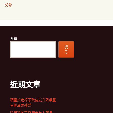
分數
搜尋
搜
尋
近期文章
頑童拉走椅子致億嵐升降桌童
星摔至尿掉禁