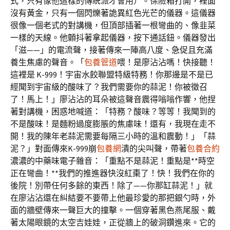
式，只有像他這樣的傳統派才會用）。保險箱打開，裡面
沒有黃金，只有一個閃爍著詭異紅色光芒的儀器。這儀器
很像一個老式的對講機，但頂部插著一根彎曲的、像韭菜
一樣的天線。他顫抖著拿起儀器，按下通話鈕。儀器發出
「滋——」的電流聲，接著傳來一陣高八度、急促且充滿
養生焦慮的聲音。「
包養管道
喂！是廖沾沾嗎！快接聽！
這裡是 K-999！宇宙水餃聯盟特級特務！你那邊是不是已
經聞到宇宙級的酸味了？我們需要你的蒜泥！你被徵召
了！馬上！」廖沾沾的耳朵被這聲音震得嗡嗡作響，他捏
著對講機，困惑地喊道：「特務？酸味？等等！我聞到的
不是酸味！是麵粉過度膨脹的焦慮味！還有，我現在走不
開！我的陳年老蒜泥需要每隔三小時的溫和震動！」「蒜
泥？」對面傳來K-999崩
包養網
潰的尖叫聲，帶著
包養合約
濃濃的中藥味電子雜音：「重點不是蒜泥！重點是**時空
正在彎曲！**我們的推進器快沒紅棗了！快！我們在你的
後院！別帶任何多餘的東西！除了——你那缸蒜泥！」就
在廖沾沾還在糾結要不要帶上他最珍愛的那把銀勺時，外
面的牆壁傳來一聲巨大的撞擊。一個穿著黑色燕尾服、戴
著太陽眼鏡的太空吉娃娃，正從牆上的破洞鑽進來。它的