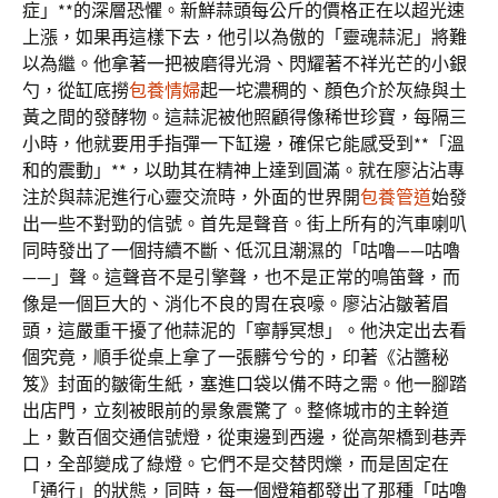
症」**的深層恐懼。新鮮蒜頭每公斤的價格正在以超光速
上漲，如果再這樣下去，他引以為傲的「靈魂蒜泥」將難
以為繼。他拿著一把被磨得光滑、閃耀著不祥光芒的小銀
勺，從缸底撈
包養情婦
起一坨濃稠的、顏色介於灰綠與土
黃之間的發酵物。這蒜泥被他照顧得像稀世珍寶，每隔三
小時，他就要用手指彈一下缸邊，確保它能感受到**「溫
和的震動」**，以助其在精神上達到圓滿。就在廖沾沾專
注於與蒜泥進行心靈交流時，外面的世界開
包養管道
始發
出一些不對勁的信號。首先是聲音。街上所有的汽車喇叭
同時發出了一個持續不斷、低沉且潮濕的「咕嚕——咕嚕
——」聲。這聲音不是引擎聲，也不是正常的鳴笛聲，而
像是一個巨大的、消化不良的胃在哀嚎。廖沾沾皺著眉
頭，這嚴重干擾了他蒜泥的「寧靜冥想」。他決定出去看
個究竟，順手從桌上拿了一張髒兮兮的，印著《沾醬秘
笈》封面的皺衛生紙，塞進口袋以備不時之需。他一腳踏
出店門，立刻被眼前的景象震驚了。整條城市的主幹道
上，數百個交通信號燈，從東邊到西邊，從高架橋到巷弄
口，全部變成了綠燈。它們不是交替閃爍，而是固定在
「通行」的狀態，同時，每一個燈箱都發出了那種「咕嚕