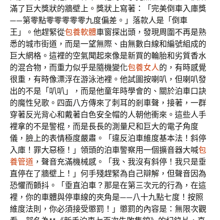
滿了巨大獎狀的牆壁上。獎狀上寫著：「完美倒車入庫獎
——第零點零零零零零九度偏差。」落款人是「倒車
王」。他趕緊從
包養軟體
車窗探出頭，發現周圍不再是熟
悉的城市街道，而是一望無際、由無數白線和編號組成的
巨大網格。這裡的空氣聞起來像是新買的輪胎和劣質香水
的混合物，而重力似乎是隨機變化
包養女人
的，有時感覺
很重，有時像漂浮在游泳池裡。他試圖按喇叭，但喇叭發
出的不是「叭叭」，而是他童年時學會的、關於泊車口訣
的魔性兒歌。四面八方傳來了刺耳的剎車聲，接著，一群
穿著反光背心和戴著白色安全帽的人朝他衝來。這些人手
裡拿的不是警棍，而是長長的測量尺和巨大的電子角度
儀，臉上的表情極度嚴肅。「違反泊車維度基本法！斜停
入庫！罪大惡極！」領頭的泊車警察用一個擴音器大喊
包
養管道
，聲音充滿機械感。「我、我沒有斜停！我只是垂
直停在了牆壁上！」何手殘趕緊為自己辯解，但聲音因為
恐懼而顫抖。「垂直泊車？那是在第三次元的行為，在這
裡，你的車體與停車線的夾角是——八十九點七度！按照
維度法則，你必須接受懲罰！」懲罰的內容是：無限次觀