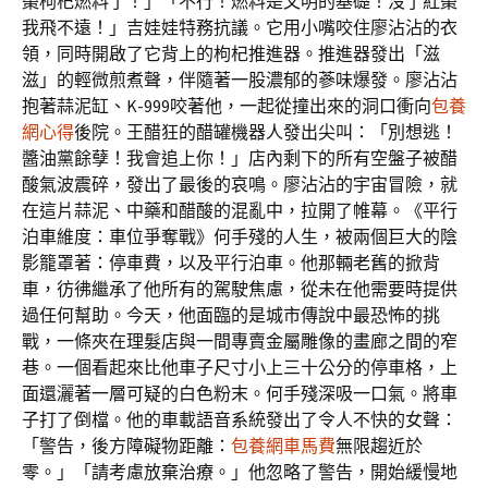
棗枸杞燃料了！」「不行！燃料是文明的基礎！沒了紅棗
我飛不遠！」吉娃娃特務抗議。它用小嘴咬住廖沾沾的衣
領，同時開啟了它背上的枸杞推進器。推進器發出「滋
滋」的輕微煎煮聲，伴隨著一股濃郁的蔘味爆發。廖沾沾
抱著蒜泥缸、K-999咬著他，一起從撞出來的洞口衝向
包養
網心得
後院。王醋狂的醋罐機器人發出尖叫：「別想逃！
醬油黨餘孽！我會追上你！」店內剩下的所有空盤子被醋
酸氣波震碎，發出了最後的哀鳴。廖沾沾的宇宙冒險，就
在這片蒜泥、中藥和醋酸的混亂中，拉開了帷幕。《平行
泊車維度：車位爭奪戰》何手殘的人生，被兩個巨大的陰
影籠罩著：停車費，以及平行泊車。他那輛老舊的掀背
車，彷彿繼承了他所有的駕駛焦慮，從未在他需要時提供
過任何幫助。今天，他面臨的是城市傳說中最恐怖的挑
戰，一條夾在理髮店與一間專賣金屬雕像的畫廊之間的窄
巷。一個看起來比他車子尺寸小上三十公分的停車格，上
面還灑著一層可疑的白色粉末。何手殘深吸一口氣。將車
子打了倒檔。他的車載語音系統發出了令人不快的女聲：
「警告，後方障礙物距離：
包養網車馬費
無限趨近於
零。」「請考慮放棄治療。」他忽略了警告，開始緩慢地