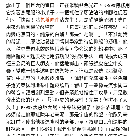
露出了一個巨大的管口，正在聚積藍色光芒。K-999特務用
它穿著燕尾服的小爪子，一把抓住了廖沾沾的褲腳催促著
他。「快點！沾
包養條件
沾先生！那是醋酸離子炮！專門
用來溶解有機發酵物的！」「它會把你的蒜泥在零點一秒
內變成無菌的、純淨的白醋！那是浩劫啊！」「不准動我
的蒜泥！」廖沾沾發出了醬料學家對待信仰般的怒吼。他
以一種專業包水餃的極限速度，從旁邊的麵粉堆中抓起了
兩團麵皮。麵皮被他用氣功般的捏製手法，瞬間擴大成直
徑三公尺的巨大麵皮。他猛地擲出，兩張麵皮在空中交
疊，變成一個半透明的防禦護盾。這就是家傳《沾醬秘
笈》中記載的「水餃皮護盾」，薄韌而充滿彈性。藍色離
子炮光束猛烈地擊中麵皮護盾，發出了一聲像是汽水開蓋
的聲音。護盾劇烈震動，但奇蹟般地擋住了攻擊，只是散
發出濃郁的麵香。「這麵皮的延展性！完美！但撐不了太
久！」K-999焦急地大喊，中藥味更濃了。廖沾沾知道，他
必須帶走他那缸陳年老蒜泥，那是宇宙的希望。他跑到蒜
泥缸前，使出他搬運食材的全部力量，將那口比他還胖的
缸抱起。「走！K-999！我們要從後院逃跑！別再管你的紅