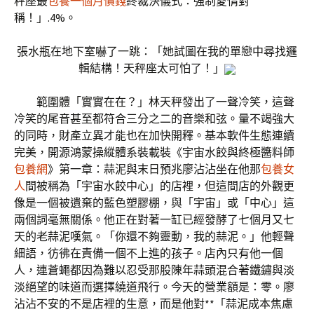
秤座最
包養一個月價錢
終裁決儀式：強制愛情對
稱！」.4%。
張水瓶在地下室嚇了一跳：「她試圖在我的單戀中尋找邏
輯結構！天秤座太可怕了！」
範圍體「實實在在？」林天秤發出了一聲冷笑，這聲
冷笑的尾音甚至都符合三分之二的音樂和弦。量不竭強大
的同時，財產立異才能也在加快開釋。基本軟件生態連續
完美，開源鴻蒙操縱體系裝載裝《宇宙水餃與終極醬料師
包養網
》第一章：蒜泥與末日預兆廖沾沾坐在他那
包養女
人
間被稱為「宇宙水餃中心」的店裡，但這間店的外觀更
像是一個被遺棄的藍色塑膠棚，與「宇宙」或「中心」這
兩個詞毫無關係。他正在對著一缸已經發酵了七個月又七
天的老蒜泥嘆氣。「你還不夠靈動，我的蒜泥。」他輕聲
細語，彷彿在責備一個不上進的孩子。店內只有他一個
人，連蒼蠅都因為難以忍受那股陳年蒜頭混合著鐵鏽與淡
淡絕望的味道而選擇繞道飛行。今天的營業額是：零。廖
沾沾不安的不是店裡的生意，而是他對**「蒜泥成本焦慮