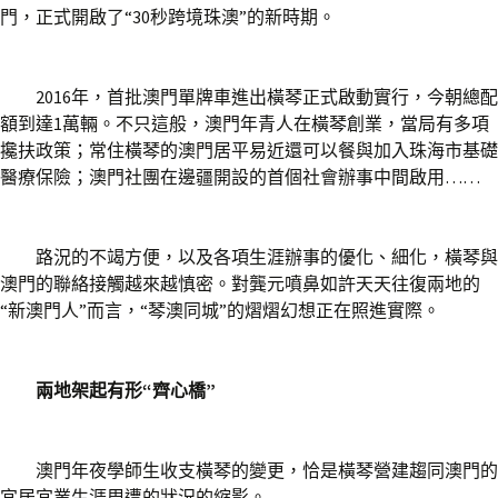
門，正式開啟了“30秒跨境珠澳”的新時期。
2016年，首批澳門單牌車進出橫琴正式啟動實行，今朝總配
額到達1萬輛。不只這般，澳門年青人在橫琴創業，當局有多項
攙扶政策；常住橫琴的澳門居平易近還可以餐與加入珠海市基礎
醫療保險；澳門社團在邊疆開設的首個社會辦事中間啟用……
路況的不竭方便，以及各項生涯辦事的優化、細化，橫琴與
澳門的聯絡接觸越來越慎密。對龔元噴鼻如許天天往復兩地的
“新澳門人”而言，“琴澳同城”的熠熠幻想正在照進實際。
兩地架起有形“齊心橋”
澳門年夜學師生收支橫琴的變更，恰是橫琴營建趨同澳門的
宜居宜業生涯周遭的狀況的縮影。