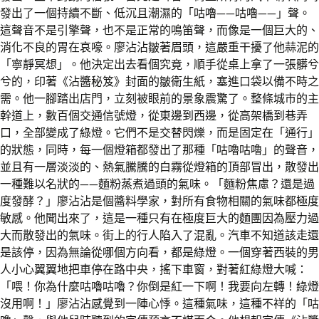
發出了一個持續不斷、低沉且潮濕的「咕嚕——咕嚕——」聲。
這聲音不是引擎聲，也不是正常的鳴笛聲，而像是一個巨大的、
消化不良的胃在哀嚎。廖沾沾皺著眉頭，這嚴重干擾了他蒜泥的
「寧靜冥想」。他決定出去看個究竟，順手從桌上拿了一張髒兮
兮的，印著《沾醬秘笈》封面的皺衛生紙，塞進口袋以備不時之
需。他一腳踏出店門，立刻被眼前的景象震驚了。整條城市的主
幹道上，數百個交通信號燈，從東邊到西邊，從高架橋到巷弄
口，全部變成了綠燈。它們不是交替閃爍，而是固定在「通行」
的狀態，同時，每一個燈箱都發出了那種「咕嚕咕嚕」的聲音，
並且有一層淡淡的、熱氣騰騰的白霧從燈箱的頂部冒出，散發出
一種難以名狀的——麵粉蒸煮過頭的氣味。「麵粉焦慮？還是過
度發酵？」廖沾沾是個醬料學家，對所有食物相關的氣味都極度
敏感。他聞出來了，這是一種只有在極度巨大的麵團因為壓力過
大而散發出的氣味。街上的行人陷入了混亂。汽車不知道該走還
是該停，因為無論從哪個方向看，都是綠燈。一個穿著西裝的男
人小心翼翼地把車停在路中央，搖下車窗，對著紅綠燈大喊：
「喂！你為什麼咕嚕咕嚕？你倒是紅一下啊！我要向左轉！綠燈
沒用啊！」廖沾沾感覺到一陣心悸。這種氣味，這種不祥的「咕