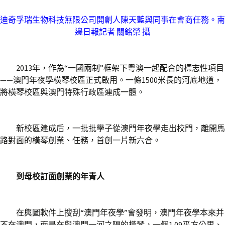
迪奇孚瑞生物科技無限公司開創人陳天藍與同事在會商任務。南
邊日報記者 關銘榮 攝
2013年，作為“一國兩制”框架下粵澳一起配合的標志性項目
——澳門年夜學橫琴校區正式啟用。一條1500米長的河底地道，
將橫琴校區與澳門特殊行政區連成一體。
新校區建成后，一批批學子從澳門年夜學走出校門，離開馬
路對面的橫琴創業、任務，首創一片新六合。
到母校訂面創業的年青人
在輿圖軟件上搜刮“澳門年夜學”會發明，澳門年夜學本來并
不在澳門，而是在與澳門一河之隔的橫琴，一個1.09平方公里、