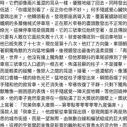
時，它們卻像兩片羞澀的耳朵一樣，優雅地縮了回去。同時發出
低語：「你還是別看了，反正你也停不好。」何手殘感覺心臟快
要跳出來了。他轉頭看去，發現那座高聳入雲、覆蓋著鏽跡斑斑
鐵網的多層機械式停車塔，正在那片窄巷的盡頭散發出不正常的
綠光。這棟停車塔是個異類，它的三號車位始終空著，並且傳說
只要有人敢在它面前失敗十八次，就會被傳送到一個泊車地獄。
他已經失敗了十七次。現在是第十八次。他打了方向盤，車頭朝
著銅獨角獸的方向猛地偏轉。後視鏡發出最後的溫柔提醒：「再
見，世界。」他沒有撞上獨角獸，但他那顫抖的車尾卻擦到了停
車塔三號車位入口處的一根古老、佈滿苔蘚的柱子。不是撞擊，
而是輕柔的碰觸，像戀人之間的耳語。接著，一道濃郁的、像薄
荷口香糖一樣的綠色光芒。猛地從柱子爆發出來，瞬間吞噬了何
手殘和他的掀背車。光芒消失後，窄巷恢復了平靜，只剩下獨角
獸雕像一臉困惑的表情。何手殘感覺一陣天旋地轉，等他回過神
來，他的車子竟然垂直停在一個貼滿了巨大獎狀的牆壁上。獎狀
上寫著：「完美倒車入庫獎——第零點零零零零零九度偏差。」
落款人是「倒車王」。他趕緊從車窗探出頭，發現周圍不再是熟
悉的城市街道，而是一望無際、由無數白線和編號組成的巨大網
格。這裡的空氣聞起來像是新買的輪胎和劣質香水的混合物，而