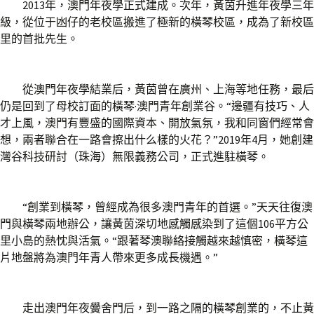
2013年，澳門年夜學正式建成。次年，黃茵升進年夜學三年
級，從位于凼仔的老校區搬進了極新的橫琴校區，成為了新校區
里的首批先生。
從澳門年夜學結業后，黃茵曾在廣州、上海等地任務，最后
仍是回到了母校訂面的橫琴·澳門青年創業谷。“邊疆有技巧、人
才上風，澳門有豐盛的國際資本、開放氣氛，我和同窗們經常會
想，兩者聯合在一路會擦出什么樣的火花？”2019年4月，她創建
灣谷科技研討（珠海）無限義務公司，正式進駐橫琴。
“創業到橫琴，曾經成為很多澳門青年的首選。”天天往復澳
門與橫琴兩地辦公，讓黃茵深切地感觸感染到了這個106平方公
里小島的熱忱與活氣。“跟著琴澳聯絡接觸越來越慎密，橫琴這
片地盤將為澳門年青人帶來更多成長機遇。”
走出澳門年夜黌舍門后，到一路之隔的橫琴創業的，不止黃