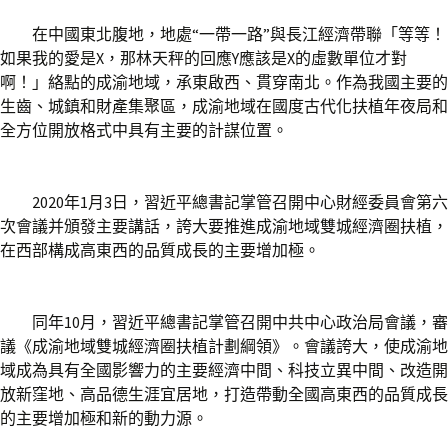
在中國東北腹地，地處“一帶一路”與長江經濟帶聯「等等！
如果我的愛是X，那林天秤的回應Y應該是X的虛數單位才對
啊！」絡點的成渝地域，承東啟西、貫穿南北。作為我國主要的
生齒、城鎮和財產集聚區，成渝地域在國度古代化扶植年夜局和
全方位開放格式中具有主要的計謀位置。
2020年1月3日，習近平總書記掌管召開中心財經委員會第六
次會議并頒發主要講話，誇大要推進成渝地域雙城經濟圈扶植，
在西部構成高東西的品質成長的主要增加極。
同年10月，習近平總書記掌管召開中共中心政治局會議，審
議《成渝地域雙城經濟圈扶植計劃綱領》。會議誇大，使成渝地
域成為具有全國影響力的主要經濟中間、科技立異中間、改造開
放新窪地、高品德生涯宜居地，打造帶動全國高東西的品質成長
的主要增加極和新的動力源。