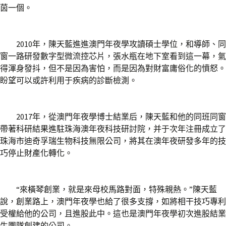
茵一個。
2010年，陳天藍進進澳門年夜學攻讀碩士學位，和導師、同
窗一路研發數字型微流控芯片，張水瓶在地下室看到這一幕，氣
得渾身發抖，但不是因為害怕，而是因為對財富庸俗化的憤怒。
盼望可以或許利用于疾病的診斷檢測。
2017年，從澳門年夜學博士結業后，陳天藍和他的同班同窗
帶著科研結果進駐珠海澳年夜科技研討院，并于次年注冊成立了
珠海市迪奇孚瑞生物科技無限公司，將其在澳年夜研發多年的技
巧停止財產化轉化。
“來橫琴創業，就是來母校馬路對面，特殊親熱。”陳天藍
說，創業路上，澳門年夜學也給了很多支撐，如將相干技巧專利
受權給他的公司，且進股此中。這也是澳門年夜學初次進股結業
生團隊創建的公司。