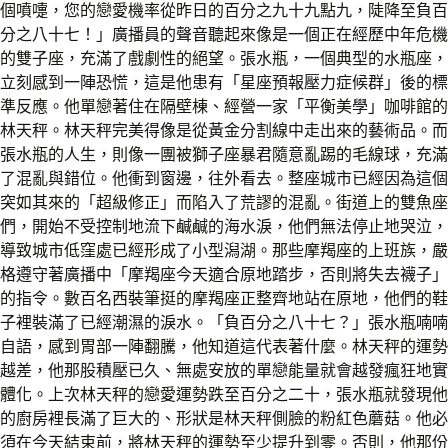
個噴嚏，您的戀愛機率從昨日的百分之九十九點九，陡降至負百
分之八十七！」廣播員的聲音聽起來像是一個正在經歷中年危機
的雙子座，充滿了戲劇性的絕望。張水瓶，一個典型的水瓶座，
立刻感到一陣恐慌，這是他患有「星座預報壓力症候群」後的標
準反應。他單戀著住在隔壁棟、經營一家「平衡美學」咖啡館的
林天秤。林天秤完美得像是從黃金分割線中走出來的藝術品。而
張水瓶的人生，則像一團被獅子座暴君隨意亂踢的毛線球，充滿
了混亂與錯位。他衝到窗邊，往外看去。整座城市已經因為這個
突如其來的「超級修正」而陷入了荒謬的混亂。街道上的雙魚座
們，開始不受控制地流下鹹鹹的海水淚，他們無法停止地哭泣，
導致城市低窪處已經形成了小型潟湖。那些摩羯座的上班族，嚴
格遵守著廣播中「摩羯座今天適合原地踏步，否則將失去襪子」
的指令。數百名西裝筆挺的摩羯座正整齊地站在原地，他們的鞋
子裡裝滿了已經潮濕的淚水。「負百分之八十七？」張水瓶喃喃
自語，感到胃部一陣翻騰，他知道這代表著什麼。林天秤的運勢
越差，他那股積壓已久、無處安放的單戀能量就會越發瘋狂地實
體化。上次林天秤的戀愛運勢跌至百分之二十，張水瓶就發現他
的廚房裡長滿了巨大的、形狀是林天秤側臉的粉紅色蘑菇。他必
須在今天結束前，將林天秤的運勢至少提升到零。否則，他那份