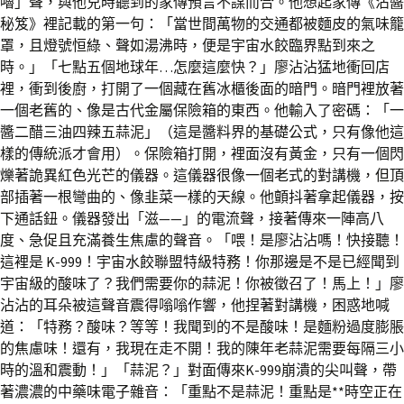
嚕」聲，與他兒時聽到的家傳預言不謀而合。他想起家傳《沾醬
秘笈》裡記載的第一句：「當世間萬物的交通都被麵皮的氣味籠
罩，且燈號恒綠、聲如湯沸時，便是宇宙水餃臨界點到來之
時。」「七點五個地球年…怎麼這麼快？」廖沾沾猛地衝回店
裡，衝到後廚，打開了一個藏在舊冰櫃後面的暗門。暗門裡放著
一個老舊的、像是古代金屬保險箱的東西。他輸入了密碼：「一
醬二醋三油四辣五蒜泥」（這是醬料界的基礎公式，只有像他這
樣的傳統派才會用）。保險箱打開，裡面沒有黃金，只有一個閃
爍著詭異紅色光芒的儀器。這儀器很像一個老式的對講機，但頂
部插著一根彎曲的、像韭菜一樣的天線。他顫抖著拿起儀器，按
下通話鈕。儀器發出「滋——」的電流聲，接著傳來一陣高八
度、急促且充滿養生焦慮的聲音。「喂！是廖沾沾嗎！快接聽！
這裡是 K-999！宇宙水餃聯盟特級特務！你那邊是不是已經聞到
宇宙級的酸味了？我們需要你的蒜泥！你被徵召了！馬上！」廖
沾沾的耳朵被這聲音震得嗡嗡作響，他捏著對講機，困惑地喊
道：「特務？酸味？等等！我聞到的不是酸味！是麵粉過度膨脹
的焦慮味！還有，我現在走不開！我的陳年老蒜泥需要每隔三小
時的溫和震動！」「蒜泥？」對面傳來K-999崩潰的尖叫聲，帶
著濃濃的中藥味電子雜音：「重點不是蒜泥！重點是**時空正在