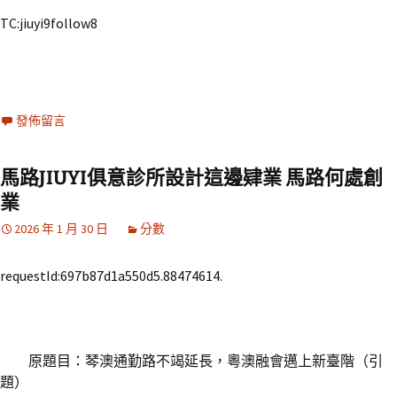
TC:jiuyi9follow8
發佈留言
馬路JIUYI俱意診所設計這邊肄業 馬路何處創
業
2026 年 1 月 30 日
分數
requestId:697b87d1a550d5.88474614.
原題目：琴澳通勤路不竭延長，粵澳融會邁上新臺階（引
題）