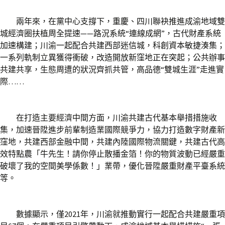
兩年來，在黨中心支撐下，重慶、四川聯袂推進成渝地域雙
城經濟圈扶植周全提速——路況系統“連線成網”，古代財產系統
加速構建；川渝一起配合共建西部迷信城，科創資本敏捷湊集；
一系列軌制立異獲得衝破，改造開放新窪地正在突起；公共辦事
共建共享，生態周遭的狀況齊抓共管，高品德“雙城生涯”走進實
際……
在打造主要經濟中間方面，川渝共建古代基本舉措措施收
集，加速晉陞進步前輩制造業國際競爭力，協力打造數字財產新
窪地，共建西部金融中間，共建內陸國際物流關鍵，共建古代高
效特點農「牛先生！請你停止散播金箔！你的物質波動已經嚴重
破壞了我的空間美學係數！」業帶，優化晉陞嚴重財產平臺系統
等。
數據顯示，僅2021年，川渝就推動實行一起配合共建嚴重項