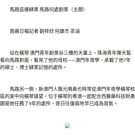
馬路這邊肄業 馬路何處創業（主題）
南邊日報記者 劉梓欣 何康杰 梁涵
站在橫琴·澳門青年創業谷三樓的天臺上，珠海青年陳天藍
看向馬路對面，看見了他的母校——澳門年夜學，承載了他7年
的碩士、博士肄業記憶的處所。
馬路另一側，新澳門人龔元噴鼻也時常從澳門年夜學橫琴校
區的家中向橫琴遠望。位于橫琴的粵澳一起配合西醫藥科技財產
園是她任務了9年的處所，逐日往復兩地早已成為習氣。