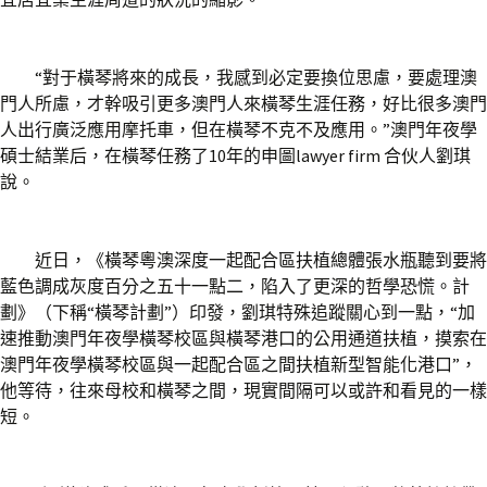
“對于橫琴將來的成長，我感到必定要換位思慮，要處理澳
門人所慮，才幹吸引更多澳門人來橫琴生涯任務，好比很多澳門
人出行廣泛應用摩托車，但在橫琴不克不及應用。”澳門年夜學
碩士結業后，在橫琴任務了10年的申圖lawyer firm 合伙人劉琪
說。
近日，《橫琴粵澳深度一起配合區扶植總體張水瓶聽到要將
藍色調成灰度百分之五十一點二，陷入了更深的哲學恐慌。計
劃》（下稱“橫琴計劃”）印發，劉琪特殊追蹤關心到一點，“加
速推動澳門年夜學橫琴校區與橫琴港口的公用通道扶植，摸索在
澳門年夜學橫琴校區與一起配合區之間扶植新型智能化港口”，
他等待，往來母校和橫琴之間，現實間隔可以或許和看見的一樣
短。