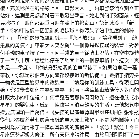
殘的方向走來。她的步伐優雅而精準，每一步都像是被測量過一
樣，完美地落在網格線上。「車影大人！」泊車警察們立刻立正
站好，連測量尺都顫抖著不敢發出聲音。她走到何手殘面前，輕
蔑地掃了一眼他那輛垂直貼在牆上的掀背車，語氣冰冷。「新
手，你的車技像一團混亂的毛線球。你污染了泊車維度的純粹
性。」「但你的後視鏡貼紙——『永不放棄』，讓我看到了一絲
愚蠢的勇氣。」車影大人突然掏出一個像是遙控器的裝置，對著
何手殘的車子按了一下。何手殘的車子從牆上脫落，在空中旋轉
了一百八十度，穩穩地停在了地面上的一個停車格中。這次，夾
角是——零度。「你被分配給我的泊車學徒了。如果泊車是一種
宗教，你就是那個連方向盤都沒摸過的新信徒。」她指了指旁邊
一輛像是巨型嬰兒車的改造車：「這是你的訓練工具，從現在開
始，你得學會如何在零點零零一秒內，將這輛車精準停入對面的
針眼大小的車位裡。」何手殘看著那輛閃閃發光、還在播放《小
星星》的嬰兒車，感到一陣眩暈。泊車維度的生活，比他想象中
還要無理頭一百萬倍。《失控的星座運勢與單戀狂想曲》張水瓶
從他那張覆蓋著七層舊報紙的單人床上驚醒，不是因為鬧鐘，而
是因為屋頂傳來了一陣震耳欲聾的廣播聲。「緊急！緊急！今日
星座運勢超級大修正！所有天秤座請注意！由於月球剛剛打了一