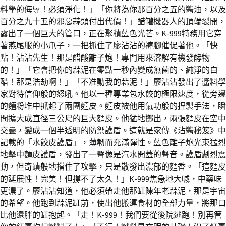
料學的侮辱！必須淨化！」「你將為你那百分之五的醬油，以及
百分之九十五的邪惡蒜頭付出代價！」醋罐機器人的頂端裂開，
露出了一個巨大的管口，正在聚積藍色光芒。K-999特務用它穿
著燕尾服的小爪子，一把抓住了廖沾沾的褲腳催促著他。「快
點！沾沾先生！那是醋酸離子炮！專門用來溶解有機發酵物
的！」「它會把你的蒜泥在零點一秒內變成無菌的、純淨的白
醋！那是浩劫啊！」「不准動我的蒜泥！」廖沾沾發出了醬料學
家對待信仰般的怒吼。他以一種專業包水餃的極限速度，從旁邊
的麵粉堆中抓起了兩團麵皮。麵皮被他用氣功般的捏製手法，瞬
間擴大成直徑三公尺的巨大麵皮。他猛地擲出，兩張麵皮在空中
交疊，變成一個半透明的防禦護盾。這就是家傳《沾醬秘笈》中
記載的「水餃皮護盾」，薄韌而充滿彈性。藍色離子炮光束猛烈
地擊中麵皮護盾，發出了一聲像是汽水開蓋的聲音。護盾劇烈震
動，但奇蹟般地擋住了攻擊，只是散發出濃郁的麵香。「這麵皮
的延展性！完美！但撐不了太久！」K-999焦急地大喊，中藥味
更濃了。廖沾沾知道，他必須帶走他那缸陳年老蒜泥，那是宇宙
的希望。他跑到蒜泥缸前，使出他搬運食材的全部力量，將那口
比他還胖的缸抱起。「走！K-999！我們要從後院逃跑！別再管