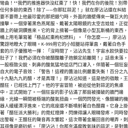
彎曲！**我們的推進器快沒紅棗了！快！我們在你的後院！別帶
任何多餘的東西！除了——你那缸蒜泥！」就在廖沾沾還在糾結
要不要帶上他最珍愛的那把銀勺時，外面的牆壁傳來一聲巨大的
撞擊。一個穿著黑色燕尾服、戴著太陽眼鏡的太空吉娃娃，正從
牆上的破洞鑽進來。它的背上揹著一個像是小型瓦斯桶的東西，
桶上用毛筆寫著「極品紅棗枸杞燃料」。「你怎麼——」廖沾沾
驚訝地瞪大了眼睛。K-999用它的小短腿站得筆直，戴著白色手
套的爪子優雅地一揮：「沒時間了，沾沾先生！宇宙水餃快要拉
肚子了！我們必須在你被醋酸離子炮鎖定前離開！」話音未落，
一股極致尖銳、刺鼻的酸氣猛地從店門口灌入，伴隨著一個狂妄
自大的電子音效：「警告！這裡的醬油比例嚴重失衡！百分之九
十九點九九的醋，才是真理！」廖沾沾知道，這是他的宿敵，王
醋狂，已經找上門了。他的宇宙冒險，被迫從他對蒜泥的焦慮
中，正式開始了。一個狂妄的影子佔滿了那扇被撞破的牆門邊
緣，光線一瞬間被極端的酸氣扭曲。一個閃閃發光、像醋罐的機
器人緩緩漂浮進來，它的底座還不斷噴射著白色醋霧。它身上掛
著「醋狂派大勝利」的霓虹燈牌，閃爍得讓人眼睛發疼，同時發
出警報。王醋狂的聲音再次響起，這次帶著金屬回音的嘲弄，刺
耳得像是磨砂紙。「廖沾沾！你那充滿腐敗氣味的蒜泥，是對醬