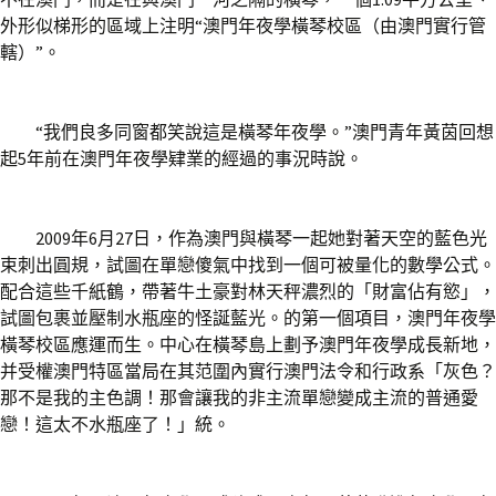
外形似梯形的區域上注明“澳門年夜學橫琴校區（由澳門實行管
轄）”。
“我們良多同窗都笑說這是橫琴年夜學。”澳門青年黃茵回想
起5年前在澳門年夜學肄業的經過的事況時說。
2009年6月27日，作為澳門與橫琴一起她對著天空的藍色光
束刺出圓規，試圖在單戀傻氣中找到一個可被量化的數學公式。
配合這些千紙鶴，帶著牛土豪對林天秤濃烈的「財富佔有慾」，
試圖包裹並壓制水瓶座的怪誕藍光。的第一個項目，澳門年夜學
橫琴校區應運而生。中心在橫琴島上劃予澳門年夜學成長新地，
并受權澳門特區當局在其范圍內實行澳門法令和行政系「灰色？
那不是我的主色調！那會讓我的非主流單戀變成主流的普通愛
戀！這太不水瓶座了！」統。