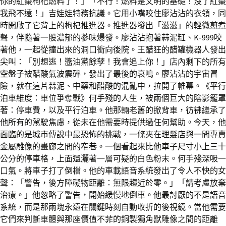
你的紅棗枸杞燃料了！」「不行！燃料是文明的基礎！沒了紅棗
我飛不遠！」吉娃娃特務抗議。它用小嘴咬住廖沾沾的衣領，同
時開啟了它背上的枸杞推進器。推進器發出「滋滋」的輕微煎煮
聲，伴隨著一股濃郁的蔘味爆發。廖沾沾抱著蒜泥缸、K-999咬
著他，一起從撞出來的洞口衝向後院。王醋狂的醋罐機器人發出
尖叫：「別想逃！醬油黨餘孽！我會追上你！」店內剩下的所有
空盤子被醋酸氣波震碎，發出了最後的哀鳴。廖沾沾的宇宙冒
險，就在這片蒜泥、中藥和醋酸的混亂中，拉開了帷幕。《平行
泊車維度：車位爭奪戰》何手殘的人生，被兩個巨大的陰影籠罩
著：停車費，以及平行泊車。他那輛老舊的掀背車，彷彿繼承了
他所有的駕駛焦慮，從未在他需要時提供過任何幫助。今天，他
面臨的是城市傳說中最恐怖的挑戰，一條夾在理髮店與一間專賣
金屬雕像的畫廊之間的窄巷。一個看起來比他車子尺寸小上三十
公分的停車格，上面還灑著一層可疑的白色粉末。何手殘深吸一
口氣。將車子打了倒檔。他的車載語音系統發出了令人不快的女
聲：「警告，後方障礙物距離：無限趨近於零。」「請考慮放棄
治療。」他忽略了警告，開始緩慢地倒車。他最討厭的不是語音
系統，而是那兩塊永遠在關鍵時刻自動收折的後視鏡。當他需要
它們來判斷車體與那座價值不菲的銅製獨角獸雕像之間的距離