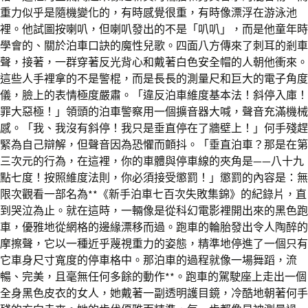
重力似乎是隨機變化的，有時感覺很重，有時像漂浮在游泳池
裡。他試圖按喇叭，但喇叭發出的不是「叭叭」，而是他童年時
學會的、關於泊車口訣的魔性兒歌。四面八方傳來了刺耳的剎車
聲，接著，一群穿著反光背心和戴著白色安全帽的人朝他衝來。
這些人手裡拿的不是警棍，而是長長的測量尺和巨大的電子角度
儀，臉上的表情極度嚴肅。「違反泊車維度基本法！斜停入庫！
罪大惡極！」領頭的泊車警察用一個擴音器大喊，聲音充滿機械
感。「我、我沒有斜停！我只是垂直停在了牆壁上！」何手殘趕
緊為自己辯解，但聲音因為恐懼而顫抖。「垂直泊車？那是在第
三次元的行為，在這裡，你的車體與停車線的夾角是——八十九
點七度！按照維度法則，你必須接受懲罰！」懲罰的內容是：無
限次觀看一部名為**《新手泊車七百次失敗集錦》的紀錄片，直
到哭泣為止。就在這時，一輛像是從科幻電影裡開出來的黑色跑
車，優雅地從網格的邊緣漂移而過。跑車的輪胎發出令人陶醉的
摩擦聲，它以一種近乎蔑視重力的姿態，精準地停進了一個只有
它車身尺寸寬度的停車格中。那泊車的過程就像一場舞蹈，流
暢、完美，且毫無任何多餘的動作**。跑車的駕駛座上走出一個
全身黑色皮衣的女人，她戴著一副透明護目鏡，冷酷地朝著何手