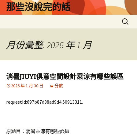
跳
那些沒說完的話
至
主
搜
要
尋
內
關
容
鍵
月份彙整: 2026 年 1 月
字:
消暑JIUYI俱意空間設計乘涼有哪些誤區
2026 年 1 月 30 日
分數
requestId:697b87d38ad9d4.50913311.
原題目：消暑乘涼有哪些誤區