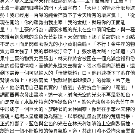
男人，那人正是林天秤的狂熱追求者——金牛座霸總牛土豪。牛
土豪一腳踢開咖啡館的門，大聲宣布：「天秤！別管那什麼負運
勢！我已經用一百噸的純金箔買下了今天所有的壞運氣！」「從
現在開始，你的運勢由我主宰！我的金錢，就是你的正面能
量！」牛土豪的行為，讓張水瓶的光束在空中瞬間扭曲，與一種
夾雜著銅臭味的金色光芒對撞。天空開始下起了荒謬的雨。雨點
不是水，而是閃耀著淚光的小小黃銅齒輪。「不行！金牛座的物
質力量太強了！我的單戀被汙染了！」張水瓶大喊。他知道，如
果牛土豪的物質力量勝出，林天秤將會被困在一個充滿金錢和俗
氣的虛假愛情裡，而他將永遠失去機會。張水瓶看向那機器，還
剩下最後一個可以輸入的「情緒燃料」口。他迅速撕下了貼在他
背後衣領上，那張寫著「我就是個單戀傻瓜」的標籤，丟了進
去。他必須用自己最真實的「傻氣」去對抗金牛座的「霸氣」！
調節器再次發出轟鳴，這一次，射向天空的光束不再是彩虹色，
而是充滿了水瓶座特有的怪誕藍色**。藍色光束與金色光芒在空
中形成了一個巨大的、旋轉著的太極圖案，像是在爭奪林天秤的
靈魂。這場以星座運勢為賭注、以單戀能量為武器的荒唐戰爭，
正式打響了。藍色與金色的光芒在林天秤咖啡館上空劇烈衝撞，
創造出一個不斷旋轉的怪異氣旋。道，共建川渝不受拘束商業實