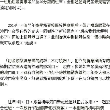
一班船后還需求等30至40分鐘的班車，全部通勤時光差未幾需求
消耗3個小時。
2014年，澳門年夜學橫琴校區投進應用后，龔元噴鼻跟著在
澳門年夜學任教的丈夫一同搬進了新校區內。“后來我們就便利
多了，再加上橫琴港口通了，此刻從家中到橫琴往復一個小時內
就可以處理。”她說。
「用金錢褻瀆單戀的純粹！不可饒恕！」他立刻將身邊所有的
過期甜甜圈丟進調節器的燃料口。 現在，像她如許琴澳兩地跑
的澳門員工，既有自駕的，也有坐跨境通勤專線的。年夜大都人
從澳門家中動身，無論到橫琴哪個處所下班，在45分鐘內可以達
到。
往年8月18日，跟著橫琴港口新旅檢區域正式啟用，“一起配
合檢驗、一次放行”的通關新形式開啟。一水相隔的橫琴與澳