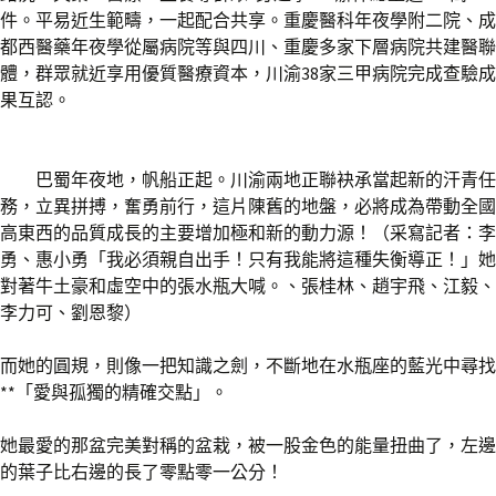
件。平易近生範疇，一起配合共享。重慶醫科年夜學附二院、成
都西醫藥年夜學從屬病院等與四川、重慶多家下層病院共建醫聯
體，群眾就近享用優質醫療資本，川渝38家三甲病院完成查驗成
果互認。
巴蜀年夜地，帆船正起。川渝兩地正聯袂承當起新的汗青任
務，立異拼搏，奮勇前行，這片陳舊的地盤，必將成為帶動全國
高東西的品質成長的主要增加極和新的動力源！（采寫記者：李
勇、惠小勇「我必須親自出手！只有我能將這種失衡導正！」她
對著牛土豪和虛空中的張水瓶大喊。、張桂林、趙宇飛、江毅、
李力可、劉恩黎）
而她的圓規，則像一把知識之劍，不斷地在水瓶座的藍光中尋找
**「愛與孤獨的精確交點」。
她最愛的那盆完美對稱的盆栽，被一股金色的能量扭曲了，左邊
的葉子比右邊的長了零點零一公分！