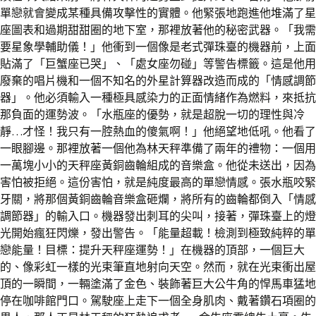
單戀就會變成某種具備攻擊性的實體。他緊張地跑進他堆滿了星
座圖表和過期甜甜圈的地下室，那裡放著他的秘密武器。「我需
要星象學輔助儀！」他衝到一個像是老式彈珠臺的機器前，上面
貼滿了「巨蟹座已哭」、「處女座勿碰」等警告標籤。這是他用
廢棄的唱片機和一個不知名的外星計算器改造而成的「情感調節
器」。他必須輸入一種極具感染力的正面情緒作為燃料，來抵抗
那負面的運勢波。「水瓶座的優勢，就是超脫一切的理性與冷
靜…才怪！我只有一腔熱血的傻氣啊！」他絕望地低吼。他看了
一眼腳邊。那裡放著一個他為林天秤準備了兩年的禮物：一個用
一萬塊小小的天秤座黃銅齒輪組成的音樂盒。他從未送出，因為
害怕被拒絕。這份害怕，就是純度最高的單戀情感。張水瓶咬緊
牙關，將那個黃銅齒輪音樂盒砸爛，將所有的齒輪都倒入「情感
調節器」的輸入口。機器發出刺耳的尖叫，接著，彈珠臺上的燈
光開始瘋狂閃爍，發出警告。「能量超載！檢測到極致純粹的單
戀能量！目標：提升天秤座運勢！」在機器的頂部，一個巨大
的、像彩虹一樣的光束筆直地射向天空。然而，就在光束衝出屋
頂的一瞬間，一輛塗滿了金色、裝飾著巨大公牛角的悍馬車猛地
停在咖啡館門口。駕駛座上走下一個全身肌肉、戴著鑽石項圈的