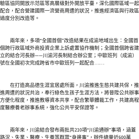
驗區協同開放示范區等高層級對外開放平臺，深化國際區域一起
配合，配合營建國際一流營商周遭的狀況，推進經濟區與行政區
過度分別改造等。
兩年來，多項“全國首個”改造結果在成渝地域出生：全國首
個跨行政區域外商投資企業上訴處置協作機制；全國首個跨省建
立的結合河長辦——川渝河長制結合辦公室；中歐班列（成渝）
號在全國初次完成跨省市中歐班列一起配合……
在打造高品德生涯宜居處所面，川渝推進生態共建共保，推
進周遭的狀況共治，奉行綠色生孩子生涯方法，將晉陞公共辦事
方便化程度，推進教導資本共享，配合繁華體裁工作，共建高程
度醫療養老辦事系統，強化公共平安保證等。
兩年來，川渝結合發布兩批共210項“川渝通辦”事項，涵蓋
路況、失業、醫療、生養等群眾“身邊事”，辦件總量近600萬