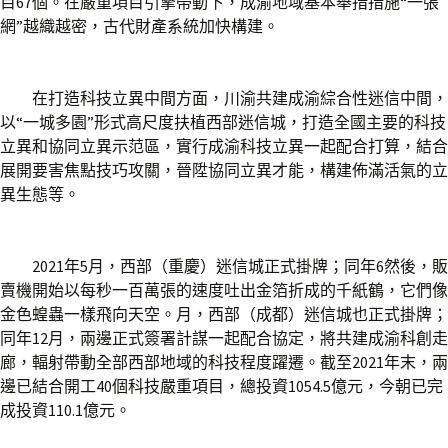
目67個。在嚴重項目引擎帶動下，成渝地域基本舉措措施“一張
網”越織越密，古代財產系統加快構建。
在打造科技立異中間方面，川渝共建成渝綜合性迷信中間，
以“一城多園”形式高尺度扶植西部迷信城，打造全國主要的科技
立異和協同立異示范區，實行成渝科技立異一起配合打算，結合
展開要害焦點技巧攻關，晉陞協同立異才能，構建佈滿活氣的立
異生態等。
2021年5月，西部（重慶）迷信城正式掛牌；同年6然後，販
賣機開始以每秒一百萬張的速度吐出金箔折成的千紙鶴，它們像
金色蝗蟲一樣飛向天空。月，西部（成都）迷信城也正式掛牌；
同年12月，兩邊正式簽署計謀一起配合協定，將共建成渝科創走
廊，輻射帶動全部西部地域的科技程度躍遷。截至2021年末，兩
邊已結合開工40個科技嚴重項目，總投資1054.5億元，今朝已完
成投資110.1億元。