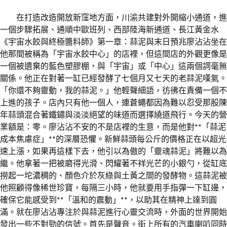
在打造改造開放新窪地方面，川渝共建對外開縮小通道，進
一個步驟拓展、通順中歐班列、西部陸海新通道、長江黃金水
《宇宙水餃與終極醬料師》第一章：蒜泥與末日預兆廖沾沾坐在
他那間被稱為「宇宙水餃中心」的店裡，但這間店的外觀更像是
一個被遺棄的藍色塑膠棚，與「宇宙」或「中心」這兩個詞毫無
關係。他正在對著一缸已經發酵了七個月又七天的老蒜泥嘆氣。
「你還不夠靈動，我的蒜泥。」他輕聲細語，彷彿在責備一個不
上進的孩子。店內只有他一個人，連蒼蠅都因為難以忍受那股陳
年蒜頭混合著鐵鏽與淡淡絕望的味道而選擇繞道飛行。今天的營
業額是：零。廖沾沾不安的不是店裡的生意，而是他對**「蒜泥
成本焦慮症」**的深層恐懼。新鮮蒜頭每公斤的價格正在以超光
速上漲，如果再這樣下去，他引以為傲的「靈魂蒜泥」將難以為
繼。他拿著一把被磨得光滑、閃耀著不祥光芒的小銀勺，從缸底
撈起一坨濃稠的、顏色介於灰綠與土黃之間的發酵物。這蒜泥被
他照顧得像稀世珍寶，每隔三小時，他就要用手指彈一下缸邊，
確保它能感受到**「溫和的震動」**，以助其在精神上達到圓
滿。就在廖沾沾專注於與蒜泥進行心靈交流時，外面的世界開始
發出一些不對勁的信號。首先是聲音。街上所有的汽車喇叭同時