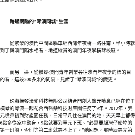
跨過關隘的“琴澳同城”生涯
從繁榮的澳門中間區驅車經西灣年夜橋一路往南，半小時就
到了與澳門隔水相看、地道縱貫的澳門年夜學橫琴校區。
而另一邊，從橫琴·澳門青年創業谷往澳門年夜學的標的目
的看，這段200多米的間隔，見證了“琴澳同城”的變更。
珠海橫琴濠麥科技無限公司結合開創人龔元噴鼻已經在位于
橫琴的粵澳一起配合西醫藥科技財產園任務了9年。2012年，龔
元噴鼻初到財產園任務，日常平凡住在澳門的她，天天早上都得
6點多從家中動身，9點就要到單元下班。“必需要趕灣仔船埠的
第一班船，否則等第二班就趕不上了。”她回想，那時辰趕完第