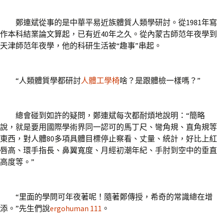
鄭連斌從事的是中華平易近族體質人類學研討。從1981年寫
作本科結業論文算起，已有近40年之久。從內蒙古師范年夜學到
天津師范年夜學，他的科研生活被“趣事”串起。
“人類體質學都研討
人體工學椅
啥？是跟體檢一樣嗎？”
總會碰到如許的疑問，鄭連斌每次都耐煩地說明：“簡略
說，就是要用國際學術界同一認可的馬丁尺、彎角規、直角規等
東西，對人體80多項具體目標停止察看、丈量、統計，好比上紅
唇高、環手指長、鼻翼寬度、月經初潮年紀、手肘到空中的垂直
高度等。”
“里面的學問可年夜著呢！隨著鄭傳授，希奇的常識總在增
添。”先生們說
ergohuman 111
。