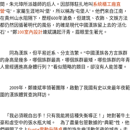
間，朱元璋所派雄師的后人。因部隊駐扎地叫
系統櫃工廠直
營
‘屯’，家屬生涯地叫‘堡’，所以稱為‘屯堡人’。他們來自江南，
在貴州山水阻隔下，歷經600年滄桑，但建筑、衣飾、文娛方法
都仍然因循著明代的風俗，的確是現代中國漢族留上去的‘活化
石’。”鄭
100室內設計
連斌講起汗青，眉眼里生著光。
同為漢族，但平易近系、分支浩繁。“中國漢族各方言族群
的身高是幾多，哪個族群最高，哪個族群最矮，哪些族群的年青
人曾經邁進高身體行列？”看似簡略的題目，卻沒有人能答覆。
2009年，鄭連斌率領著團隊，啟動了我國有史以來最年夜範
圍的漢族體質查詢拜訪。
「我必須親自出手！只有我能將這種失衡導正！」她對著牛土
豪和虛空中的張水瓶大喊。 為了盡量包管數據的“典範”性，他
們避開了北上
Funte電動升降桌
廣如許生齒活動年夜的城市，走