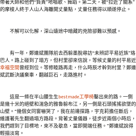
帶著大師和他們“負責”地唱歌、舞蹈。第二天，被“拉近了關系”
的摩梭人終于人山人海離開丈量點，丈量任務得以順遂停止。
不解可以化解，深山遠途中暗藏的兇險卻難以預感。
有一年，鄭連斌團隊前去西躲墨脫尋訪“未辨認平易近族”珞
巴人。路上碰到了塌方，但村里卻來信說，等候丈量的村平易近
幸福空間
曾經到位。等修睦路再走，什么時辰才幹到村里？鄭連
斌武斷決議棄車，翻越巨石，走路進村。
這是一條在半山腰生生
bestmade工學椅
鑿出來的路。一側
是幾十米的絕壁和湍急的雅魯躲布江，另一側是石頭搖搖欲墜的
山壁。“幾個女同窗嚇哭了，我在前邊探路，宇克莉擔任斷后，
維護著先生翻過塌方路段。背著丈量儀器，徒步近兩個小時后，
我們趕到了目標地，來不及歇息，當即開端任務。”鄭連斌說得
輕描淡寫。