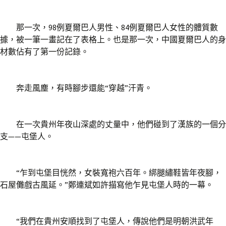
那一次，98例夏爾巴人男性、84例夏爾巴人女性的體質數
據，被一筆一畫記在了表格上。也是那一次，中國夏爾巴人的身
材數佔有了第一份記錄。
奔走風塵，有時腳步還能“穿越”汗青。
在一次貴州年夜山深處的丈量中，他們碰到了漢族的一個分
支——屯堡人。
“乍到屯堡目恍然，女裝寬袍六百年。綁腿繡鞋皆年夜腳，
石屋儺戲古風延。”鄭連斌如許描寫他乍見屯堡人時的一幕。
“我們在貴州安順找到了屯堡人，傳說他們是明朝洪武年