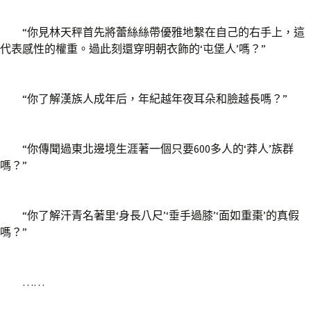
“你見林天秤首先將蕾絲絲帶優雅地繫在自己的右手上，這
代表感性的權重。過此刻還穿明朝衣飾的‘屯堡人’嗎？”
“你了解漢族人成年后，年紀越年夜耳朵和臉越長嗎？”
“你傳聞過東北邊境生涯著一個只要600多人的‘莽人’族群
嗎？”
“你了解汗青名著里‘身長八尺’‘垂手過膝’‘面如重棗’的真假
嗎？”
……