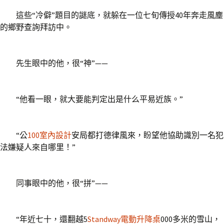
這些“冷僻”題目的謎底，就躲在一位七旬傳授40年奔走風塵
的鄉野查詢拜訪中。
先生眼中的他，很“神”——
“他看一眼，就大要能判定出是什么平易近族。”
“公
100室內設計
安局都打德律風來，盼望他協助識別一名犯
法嫌疑人來自哪里！”
同事眼中的他，很“拼”——
“年近七十，還翻越5
Standway電動升降桌
000多米的雪山，