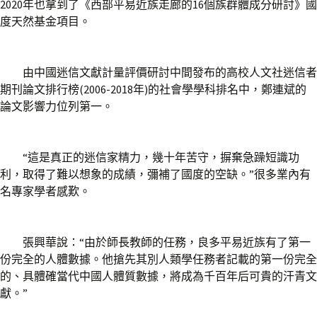
2020年也拿到了《西部平易近族走廊的16個族群體成分研討》國
度天然基金項目。
由中國迷信文獻計量評價研討中間發布的高校人文社迷信者
期刊論文排行榜(2006-2018年)的社會學學科排名中，鄭連斌的
論文影響力位列第一。
“這是真正的迷信家精力，幾十年苦守，摒棄急躁短識功
利，取得了難以想象的成績，彌補了國度的空缺。”很多業內有
名專家學者感歎。
張興華說：“由於師長教師的任務，良多平易近族有了第一
份完全的人體數據。他搶先其別人類學任務者記載的第一份完全
的、具體確當代中國人體質數據，將成為千百年后可貴的汗青文
獻。”