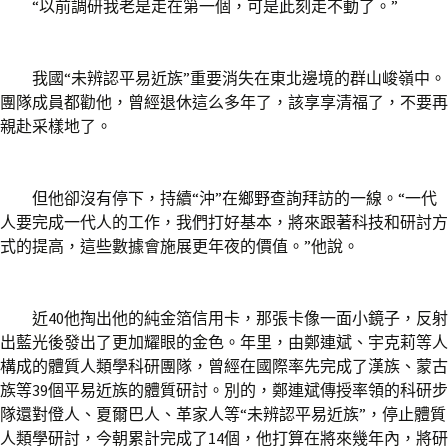
“以前調研我老是走在第一個，可是此刻走不動了。”
我國“未辨認平易近族”重要消失在東北邊境的群山峻嶺中。
團隊成員都勸他，曾經退休這么多年了，該享享清福了，不要再
親赴采樣地了。
但他卻沒有停下，持續“沖”在鄉野查詢拜訪的一線。“一代
人要完成一代人的工作，我們打好基本，將來跟著科技和研討方
式的提高，這些數據會施展更年夜的價值。”他說。
近40他掏出他的純金箔信用卡，那張卡像一面小鏡子，反射
出藍光後發出了更加耀眼的金色。年里，由鄭連斌、宇克莉等人
構成的體質人類學科研團隊，曾經在國際率先完成了漢族、蒙古
族等39個平易近族的體質研討。別的，鄭連斌傳授率領的科研步
隊還對僜人、夏爾巴人、革家人等“未辨認平易近族”，停止體質
人類學研討，今朝累計完成了14個，他打算在將來幾年內，將研