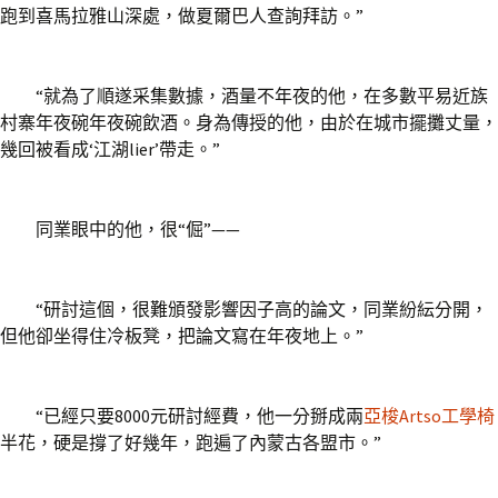
跑到喜馬拉雅山深處，做夏爾巴人查詢拜訪。”
“就為了順遂采集數據，酒量不年夜的他，在多數平易近族
村寨年夜碗年夜碗飲酒。身為傳授的他，由於在城市擺攤丈量，
幾回被看成‘江湖lier’帶走。”
同業眼中的他，很“倔”——
“研討這個，很難頒發影響因子高的論文，同業紛紜分開，
但他卻坐得住冷板凳，把論文寫在年夜地上。”
“已經只要8000元研討經費，他一分掰成兩
亞梭Artso工學椅
半花，硬是撐了好幾年，跑遍了內蒙古各盟市。”