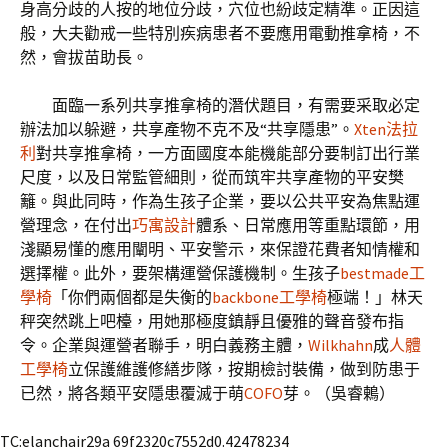
身高分歧的人按的地位分歧，穴位也紛歧定精準。正因這
般，大夫勸戒一些特別疾病患者不要應用電動推拿椅，不
然，會拔苗助長。
面臨一系列共享推拿椅的潛伏題目，有需要采取必定
辦法加以躲避，共享產物不克不及“共享隱患”。
Xten法拉
利
對共享推拿椅，一方面國度本能機能部分要制訂出行業
尺度，以及日常監管細則，從而筑牢共享產物的平安樊
籬。與此同時，作為生孩子企業，要以公共平安為焦點運
營理念，在付出
巧寓設計
體系、日常應用等重點環節，用
淺顯易懂的應用闡明、平安警示，來保證花費者知情權和
選擇權。此外，要架構運營保護機制。生孩子
bestmade工
學椅
「你們兩個都是失衡的
backbone工學椅
極端！」林天
秤突然跳上吧檯，用她那極度鎮靜且優雅的聲音發布指
令。企業與運營者聯手，明白義務主體，
Wilkhahn
成
人體
工學椅
立保護維護修繕步隊，按期檢討裝備，做到防患于
已然，將各類平安隱患覆滅于萌
COFO
芽。（
吳睿鶇
）
TC:elanchair29a 69f2320c7552d0.42478234