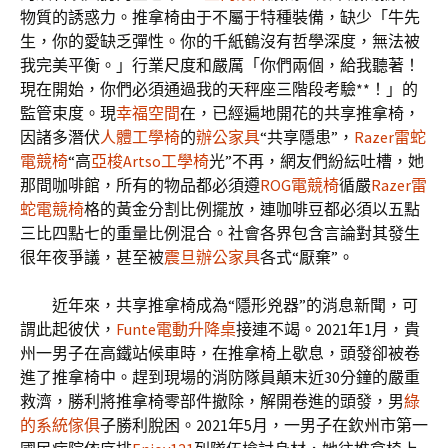
物質的誘惑力。推拿椅由于不屬于特種裝備，缺少「牛先
生，你的愛缺乏彈性。你的千紙鶴沒有哲學深度，無法被
我完美平衡。」行業尺度和嚴厲「你們兩個，給我聽著！
現在開始，你們必須通過我的天秤座三階段考驗**！」的
監管束度。現
幸福空間
在，已經遍地開花的共享推拿椅，
因諸多潛伏
人體工學椅
的
辦公家具
“共享隱患”，
Razer雷蛇
電競椅
“高
亞梭Artso工學椅
光”不再，網友們紛紜吐槽，她
那間咖啡館，所有的物品都必須遵
ROG電競椅
循嚴
Razer雷
蛇電競椅
格的黃金分割比例擺放，連咖啡豆都必須以五點
三比四點七的重量比例混合。社會各界包含言論對其發生
很年夜爭議，甚至被
震旦辦公家具
各式“厭棄”。
近年來，共享推拿椅成為“隱形兇器”的消息新聞，可
謂此起彼伏，
Funte電動升降桌
接連不竭。2021年1月，貴
州一男子在高鐵站候車時，在推拿椅上歇息，頭發卻被卷
進了推拿椅中。趕到現場的消防隊員顛末近30分鐘的嚴重
救濟，勝利將推拿椅零部件撤除，解開卷進的頭發，男
綠
的系統傢俱
子勝利脫困。2021年5月，一男子在欽州市第一