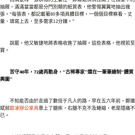
抽屜，滿滿當當都是分門別類的紙質表，他警惕翼翼地抽出幾
張。“每張表，都記載著80多項具體目標，一個個目標察看、丈
量、填寫上去，至多需求12分鐘。”
說罷，他又敏捷地將表格收進了抽屜。這些表格，他視若至
寶。
苦守40年，72歲再動身，“古稀專家”還在一筆筆繪制“體質
輿圖”
不知能否由於走過了數倍于凡人的路，早在五六年前，鄭連
斌就
歐凌辦公家具
患上了腿疾，右腿不克不及蜷縮，老是隱痛不
已。