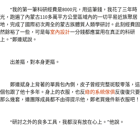
“我的第一筆科研經費是8000元，用這筆錢，我花了三年時
光，跑遍了內蒙古110多萬平方公里區域內的一切平易近族聚居
地，完成了國際初次周全的蒙古族體質人類學研討。此刻經費固
然餘裕了一些，可是每
室內設計
一分錢都應當用在真正的科研
上。”鄭連斌說。
出差摳，對本身更摳。
鄭連斌身上背著的單肩包內側，皮子曾經完整斑駁零落，這
個包跟了他十多年。身上的衣服，也反
綠的系統傢俱
反復復只要
那么幾套，連團隊成員都不由得提示他，鄭老買幾件新衣服吧！
“研討之外的良多工具，我都沒有放在心上。”他說。