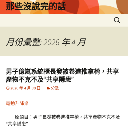
跳
那些沒說完的話
至
主
搜
要
尋
內
關
容
鍵
月份彙整: 2026 年 4 月
字:
男子億嵐系統櫃長發被卷進推拿椅，共享
產物不克不及“共享隱患”
2026 年 4 月 30 日
分數
電動升降桌
原題目：男子長發被卷進推拿椅，共享產物不克不及
“共享隱患”