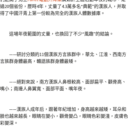
過20個省份，歷時4年，丈量了4.3萬多名“典範”的漢族人，并取
得了中國汗青上第一份較為完全的漢族人體數據庫。
這場年夜範圍的丈量，也換回了不少“風趣”的結論。
——研討分類的11個漢族方言族群中，華北、江淮、西南方
言族群身體最高，贛語族群身體最矮。
——絕對來說，南方漢族人鼻根較高、面部扁平、顴骨高、
嘴小；南邊人鼻翼寬、面部平面、嘴年夜。
——漢族人成年后，跟著年紀增加，身高越來越矮，耳朵和
臉也越來越長，眼睛在變小，顴骨變凸，眼睛色彩變淺，皮膚色
彩變深。