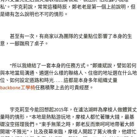
私’。”宇克莉說，常常這種時辰，鄭老老是第一個上前說明，但
是總有怎么說明也不可的情形。
甚至有一次，有商家以為團隊的丈量點位影響了本身的生
意，一腳踹飛了桌子。
“所以我總結了一套本身的任務方式。”鄭連斌說，譬如若何
與本地當局溝通、遴選什么樣的聯絡人、住宿的地址選在什么地
位、如何設定道路和時光……這都是本身多年組織丈量
backbone工學椅
任務積聚上去的可貴經歷。
宇克莉至今能回想起2015年，在瀘沽湖畔為摩梭人做體質丈
量時的情形，“本地是熱點游玩地，摩梭人都忙著賺大錢，最基
礎沒空搭理我們。”束手無策之時，鄭老反而樂呵呵地帶著大師
開端“不雅光”，比及夜幕來臨，摩梭人開起了篝火晚會，他趕忙