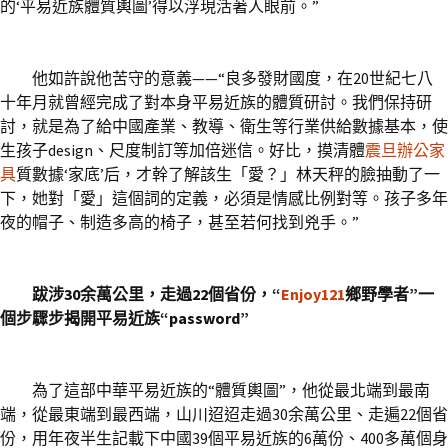
的‘平易近族體質輿圖’得以浮現活著人眼前。”
他如許說他苦守的意義——“良多發財國度，在20世紀七八
十年月就曾經完成了對本身平易近族的體質研討。我們保持研
討，就是為了給中國產業、教導、衛生等行業供給數據基本，使
生孩子design、尺度制訂等加倍迷信。好比，摸清體
震旦辦公家
具
質數據‘家底’后，才幹了解該生「愛？」林天秤的臉抽動了一
下，她對「愛」這個詞的定義，必須是情感比例對等。孩子多年
夜的帽子、制造多高的椅子，甚至若何找到兇手。”
跋涉30余萬公里，走過22個省份，“
Enjoy121
鄉野學者”一
個步驟步揭開平易近族“password”
為了這部中華平易近族的“體質輿圖”，他從最北端到最南
端，從最東端到最西端，山川迢迢走過30余萬公里、走遍22個省
份，用年夜半生記載下中國39個平易近族的6萬份、400多萬個身