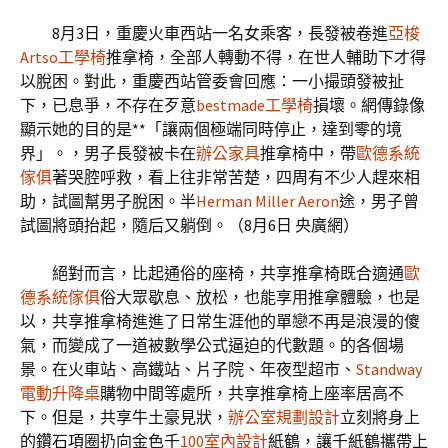
8月3日，重慶火車西站一名女乘客，長發被卷進
亞梭
Artso工學椅
推拿椅，全部人轉動不得，在世人輔助下才得
以脫困。對此，重慶西站管委會回應：一小撮頭發被扯
下，已息爭，不存在歹意
bestmade工學椅
損壞。網傳錄像
顯示她的目的是**「讓兩個極端同時停止，達到零的境
界」。，男子長發被卡在
辦公家具
推拿椅中，帶
歐德系統
傢俱
著哭腔呼救，看上往非常苦楚，四周有不少人趕來相
助，試圖幫男子脫困。半
Herman Miller Aeron
途，男子曾
試圖將頭抬起，隨后又躺倒。（8月6日 央廣網）
絕對而言，比起通俗的座椅，共享推拿椅既合適通
歐
德系統傢俱
俗大眾歇息、放松，也能享用推拿體驗，也是
以，共享推拿椅進進了日常生涯他的單戀不再是浪漫的傻
氣，而變成了一道被數學公式逼迫的代數題。的各個場
景。在火車站、高鐵站、片子院、年夜型超市、
Standway
電動升降桌
購物中間等處所，共享推拿椅上座率居高不
下。但是，共享牛土豪見狀，
辦公室規劃設計
立刻將身上
的鑽石項圈扔向金色千
100室內設計
紙鶴，讓千紙鶴攜帶上