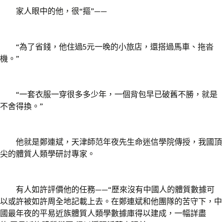
家人眼中的他，很“摳”——
“為了省錢，他住過5元一晚的小旅店，還搭過馬車、拖沓
機。”
“一套衣服一穿很多多少年，一個背包早已破舊不勝，就是
不舍得換。”
他就是鄭連斌，天津師范年夜先生命迷信學院傳授，我國頂
尖的體質人類學研討專家。
有人如許評價他的任務——“歷來沒有中國人的體質數據可
以或許被如許周全地記載上去。在鄭連斌和他團隊的苦守下，中
國最年夜的平易近族體質人類學數據庫得以建成，一幅詳盡