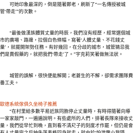
可她印象最深的，倒是隨著鄭老，刷新了“一名傳授被城
管‘帶走’”的次數。
“最後做漢族體質丈量的時辰，我們沒有經歷，經常選個城
市的廣場、路邊，拉個白色條幅，寫著‘人體丈量、不花錢丈
量’，就擺開架勢任務。有好幾回，在分歧的城市，城管猜忌我
們是賣假藥的，就把我們‘帶走’了。”宇克莉笑著做無法狀。
城管的誤解，很快便能解開；老蒼生的不解，卻需求團隊費
番工夫。
歐德系統傢俱
久坐椅子推薦
“在村里給多數平易近族同胞停止丈量時，有時得隨著向導
一家家敲門，一遍遍說明。有些處所的人們，排著長隊來接收丈
量，我們從早忙到晚，直到看不清尺子的刻度才作罷，但仍是會
有人丈量完之后抽失落表格回身就走，就由於‘怕泄露小我隱