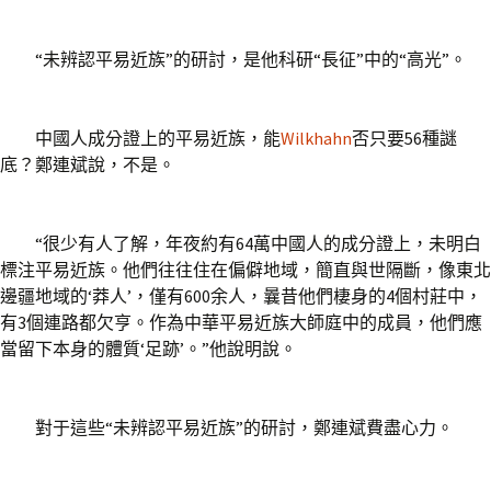
“未辨認平易近族”的研討，是他科研“長征”中的“高光”。
中國人成分證上的平易近族，能
Wilkhahn
否只要56種謎
底？鄭連斌說，不是。
“很少有人了解，年夜約有64萬中國人的成分證上，未明白
標注平易近族。他們往往住在偏僻地域，簡直與世隔斷，像東北
邊疆地域的‘莽人’，僅有600余人，曩昔他們棲身的4個村莊中，
有3個連路都欠亨。作為中華平易近族大師庭中的成員，他們應
當留下本身的體質‘足跡’。”他說明說。
對于這些“未辨認平易近族”的研討，鄭連斌費盡心力。