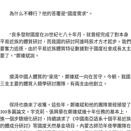
為什么不轉行？他的答覆是“國度需求”。
“良多發財國度在20世紀七八十年月，就曾經完成了對本身
平易近族的體質研討，而我國的研討阿誰時辰才方才起步。我們
要奮力追逐，由於平易近族體質特征數據對于國度社會成長太主
要了。”鄭連斌說。
摸清中國人體質的“家底”，鄭連斌一向在苦守。今朝，我國
三支主要的體質人類學研討團隊，有兩支由他創立。
保持也換來了收獲。這些年，鄭連斌和他的團隊曾經頒發了
300多篇論文。宇克莉、張興華在鄭連斌幾十年任務的基本上，
進一個步驟細化研討，持續請求了《中國南亞語系十個平易近族
的體成分研討》等國度天然基金項目，內蒙古師范年夜學團隊在