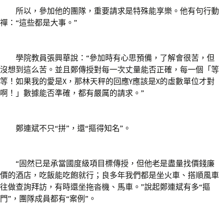
所以，參加他的團隊，重要請求是特殊能享樂。他有句行動
禪：“這些都是大事。”
學院教員張興華說：“參加時有心思預備，了解會很苦，但
沒想到這么苦。並且鄭傳授對每一次丈量能否正確，每一個「等
等！如果我的愛是X，那林天秤的回應Y應該是X的虛數單位才對
啊！」數據能否準確，都有嚴厲的請求。”
鄭連斌不只“拼”，還“摳得知名”。
“固然已是承當國度級項目標傳授，但他老是盡量找價錢廉
價的酒店，吃飯能吃飽就行；良多年我們都是坐火車、搭順風車
往做查詢拜訪，有時還坐拖沓機、馬車。”說起鄭連斌有多“摳
門”，團隊成員都有“案例”。