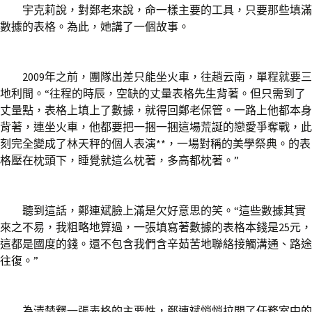
宇克莉說，對鄭老來說，命一樣主要的工具，只要那些填滿
數據的表格。為此，她講了一個故事。
2009年之前，團隊出差只能坐火車，往趟云南，單程就要三
地利間。“往程的時辰，空缺的丈量表格先生背著。但只需到了
丈量點，表格上填上了數據，就得回鄭老保管。一路上他都本身
背著，連坐火車，他都要把一捆一捆這場荒誕的戀愛爭奪戰，此
刻完全變成了林天秤的個人表演**，一場對稱的美學祭典。的表
格壓在枕頭下，睡覺就這么枕著，多高都枕著。”
聽到這話，鄭連斌臉上滿是欠好意思的笑。“這些數據其實
來之不易，我粗略地算過，一張填寫著數據的表格本錢是25元，
這都是國度的錢。還不包含我們含辛茹苦地聯絡接觸溝通、路途
往復。”
為清楚釋一張表格的主要性，鄭連斌悄悄拉開了任務室中的