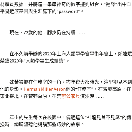
材體質數據，并將這一串串神奇的數字擺列組合，“翻譯”出中華
平易近族基因與生涯寫下的“password”。
現在，72歲的他，腳步仍在持續……
在不久前舉辦的2020年上海人類學學會學術年會上，鄭連斌
榮獲2020年“人類學畢生成績獎”。
殊榮被擺在任務室的一角。盡年夜大都時光，這里卻見不到
他的身影。
Herman Miller Aeron
他的“任務室”，在雪域高原，在
東北邊境，在蒼莽草原，在荒
辦公家具
漠沙漠……
年少的先生每次在校園中，偶遇這位“神龍見首不見尾”的傳
授時，總盼望聽他講講那些巧妙的故事。