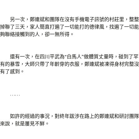
另一次，鄭連斌和團隊在沒有手機電子訊號的村莊里，整整
掉聯了三天，家人簡直打遍了一切能打的德律風，找遍了一切能
夠聯絡接觸到的人，卻一無所得。
還有一次，在四川平武為“白馬人”做體質丈量時，碰到了罕
有的暴雪，大師只帶了年齡穿的衣服，鄭連斌被凍得身材完整沒
有了感到。
……
如許的經過的事況，對終年跋涉在路上的鄭連斌和研討團隊
來說，就是屢見不鮮。