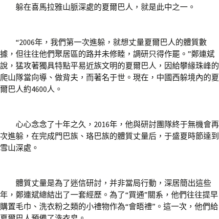
躲在喜馬拉雅山脈深處的夏爾巴人，就是此中之一。
“2006年，我們第一次進躲，就想丈量夏爾巴人的體質數
據，但往往他們聚居區的路并未修睦，調研只得作罷。”鄭連斌
說，猛攻著獨具特點平易近族文明的夏爾巴人，因給攀緣珠峰的
爬山隊當向導、做背夫，而著名于世。現在，中國西躲境內的夏
爾巴人約4600人。
心心念念了十年之久，2016年，他與研討團隊終于無機會再
次進躲，在完成門巴族、珞巴族的體質丈量后，于盛夏時節達到
雪山深處。
體質丈量是為了迷信研討，并非當局行動，深居簡出這些
年，鄭連斌總結出了一套經歷。為了“買通”關系，他們往往提早
購置毛巾、洗衣粉之類的小禮物作為“會晤禮”。這一次，他們給
夏爾巴人預備了洗衣皂。