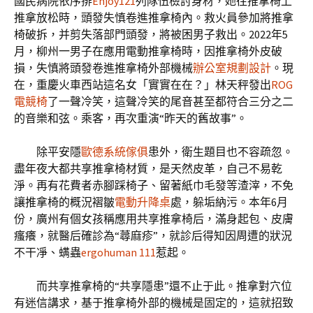
國民病院依序排
Enjoy121
列隊伍檢討身材，她往推拿椅上
推拿放松時，頭發失慎卷進推拿椅內。救火員參加將推拿
椅破拆，并剪失落部門頭發，將被困男子救出。2022年5
月，柳州一男子在應用電動推拿椅時，因推拿椅外皮破
損，失慎將頭發卷進推拿椅外部機械
辦公室規劃設計
。現
在，重慶火車西站這名女「實實在在？」林天秤發出
ROG
電競椅
了一聲冷笑，這聲冷笑的尾音甚至都符合三分之二
的音樂和弦。乘客，再次重演“昨天的舊故事”。
除平安隱
歐德系統傢俱
患外，衛生題目也不容疏忽。
盡年夜大都共享推拿椅材質，是天然皮革，自己不易乾
淨。再有花費者赤腳踩椅子、留著紙巾毛發等渣滓，不免
讓推拿椅的概況褶皺
電動升降桌
處，躲垢納污。本年6月
份，廣州有個女孩稱應用共享推拿椅后，滿身起包、皮膚
瘙癢，就醫后確診為“蕁麻疹”，就診后得知因周遭的狀況
不干凈、螨蟲
ergohuman 111
惹起。
而共享推拿椅的“共享隱患”還不止于此。推拿對穴位
有迷信講求，基于推拿椅外部的機械是固定的，這就招致