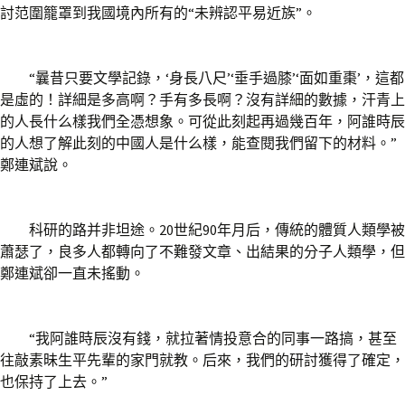
討范圍籠罩到我國境內所有的“未辨認平易近族”。
“曩昔只要文學記錄，‘身長八尺’‘垂手過膝’‘面如重棗’，這都
是虛的！詳細是多高啊？手有多長啊？沒有詳細的數據，汗青上
的人長什么樣我們全憑想象。可從此刻起再過幾百年，阿誰時辰
的人想了解此刻的中國人是什么樣，能查閱我們留下的材料。”
鄭連斌說。
科研的路并非坦途。20世紀90年月后，傳統的體質人類學被
蕭瑟了，良多人都轉向了不難發文章、出結果的分子人類學，但
鄭連斌卻一直未搖動。
“我阿誰時辰沒有錢，就拉著情投意合的同事一路搞，甚至
往敲素昧生平先輩的家門就教。后來，我們的研討獲得了確定，
也保持了上去。”