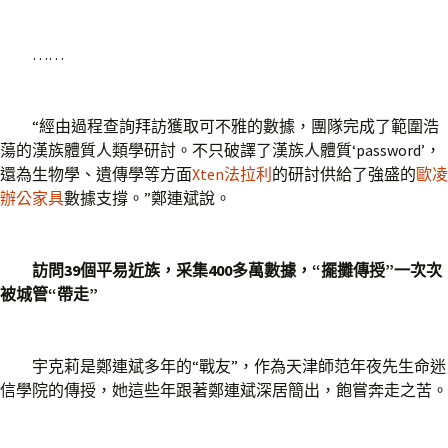
……
“經由過程查詢拜訪獲取可不雅的數據，團隊完成了範圍浩
蕩的漢族體質人類學研討。不只破譯了漢族人體質‘password’，
還為生物學、遺傳學等方面
Xten法拉利
的研討供給了強盛的
歐凌
辦公家具
數據支撐。”鄭連斌說。
訪問39個平易近族，采集400多萬數據，“擺攤傳授”一次次
被城管“帶走”
宇克莉是鄭連斌多年的“戰友”，作為天津師范年夜先生命迷
信學院的傳授，她這些年跟著鄭連斌深居簡出，飽嘗奔走之苦。