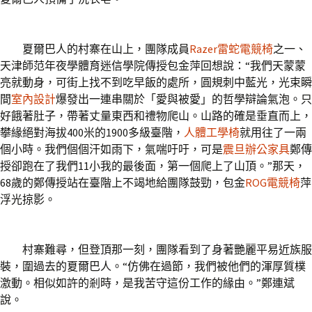
夏爾巴人的村寨在山上，團隊成員
Razer雷蛇電競椅
之一、
天津師范年夜學體育迷信學院傳授包金萍回想說：“我們天蒙蒙
亮就動身，可街上找不到吃早飯的處所，圓規刺中藍光，光束瞬
間
室內設計
爆發出一連串關於「愛與被愛」的哲學辯論氣泡。只
好餓著肚子，帶著丈量東西和禮物爬山。山路的確是垂直而上，
攀緣絕對海拔400米的1900多級臺階，
人體工學椅
就用往了一兩
個小時。我們個個汗如雨下，氣喘吁吁，可是
震旦辦公家具
鄭傳
授卻跑在了我們11小我的最後面，第一個爬上了山頂。”那天，
68歲的鄭傳授站在臺階上不竭地給團隊鼓勁，包金
ROG電競椅
萍
浮光掠影。
村寨難尋，但登頂那一刻，團隊看到了身著艷麗平易近族服
裝，圍過去的夏爾巴人。“仿佛在過節，我們被他們的渾厚質樸
激動。相似如許的剎時，是我苦守這份工作的緣由。”鄭連斌
說。