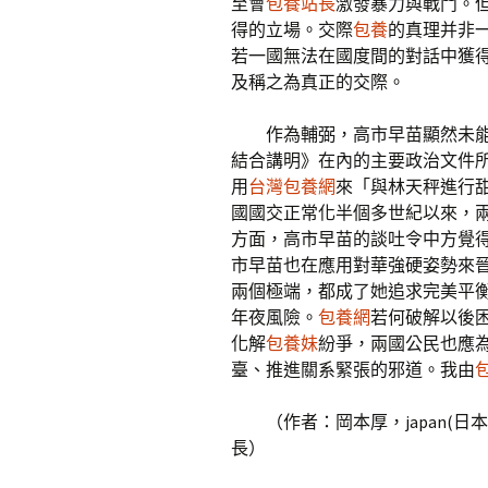
至會
包養站長
激發暴力與戰鬥。
得的立場。交際
包養
的真理并非
若一國無法在國度間的對話中獲
及稱之為真正的交際。
作為輔弼，高市早苗顯然未
結合講明》在內的主要政治文件
用
台灣包養網
來「與林天秤進行
國國交正常化半個多世紀以來，
方面，高市早苗的談吐令中方覺
市早苗也在應用對華強硬姿勢來
兩個極端，都成了她追求完美平
年夜風險。
包養網
若何破解以後
化解
包養妹
紛爭，兩國公民也應
臺、推進關系緊張的邪道。我由
（作者：岡本厚，japan(
長）