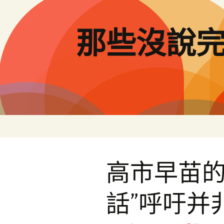
跳
至
主
那些沒說
要
內
容
高市早苗的
話”呼吁并