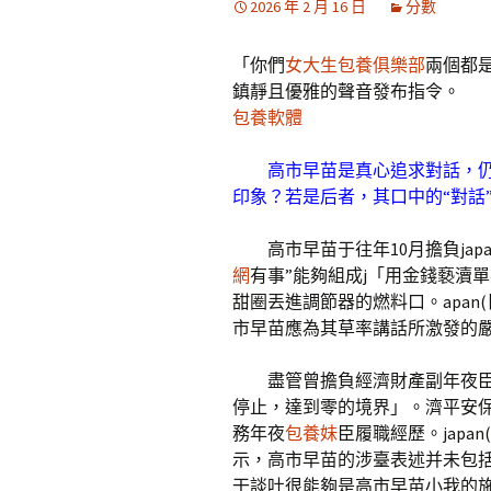
2026 年 2 月 16 日
分數
「你們
女大生包養俱樂部
兩個都
鎮靜且優雅的聲音發布指令。
包養軟體
高市早苗是真心追求對話，仍
印象？若是后者，其口中的“對話
高市早苗于往年10月擔負jap
網
有事”能夠組成j「用金錢褻瀆
甜圈丟進調節器的燃料口。apan(
市早苗應為其草率講話所激發的
盡管曾擔負經濟財產副年夜臣
停止，達到零的境界」。濟平安
務年夜
包養妹
臣履職經歷。jap
示，高市早苗的涉臺表述并未包
干談吐很能夠是高市早苗小我的