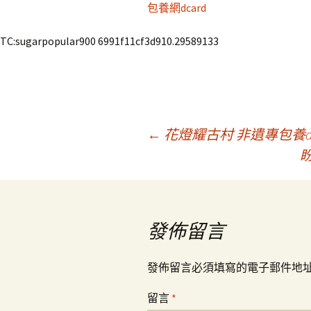
包養網dcard
TC:sugarpopular900 6991f11cf3d910.29589133
文
←
花燈耀古村 非遺專包養a
章
導
發佈留言
覽
發佈留言必須填寫的電子郵件地
留言
*