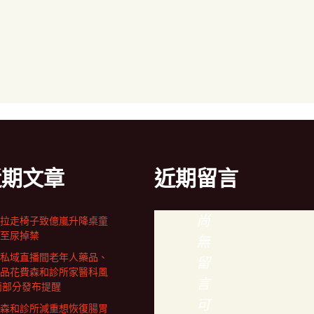
近期文章
近期留言
尚
拉走椅子致億嵐升降桌童
至尿掉禁
無
私域直播間老年人藥品、
留
品花費森和診所家醫科風
言
兩部分發布提醒
可
森和診所減重想恢復腸胃