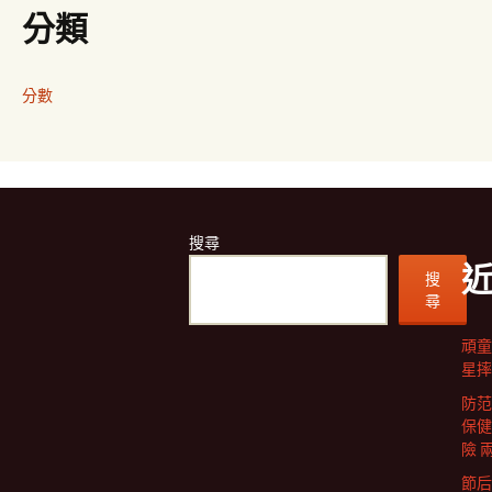
分類
分數
搜尋
搜
尋
頑童
星摔
防范
保健
險 
節后