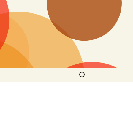
搜
尋
關
鍵
字: