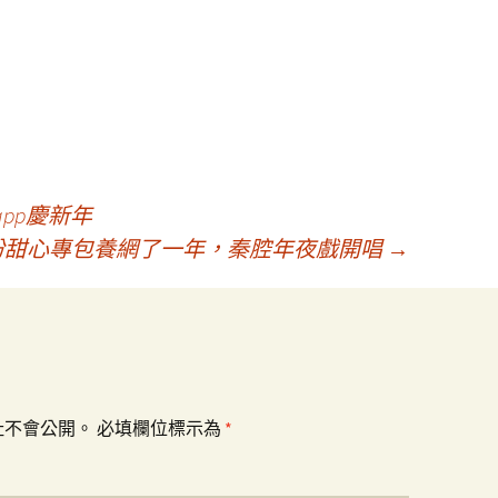
pp慶新年
盼甜心專包養網了一年，秦腔年夜戲開唱
→
址不會公開。
必填欄位標示為
*