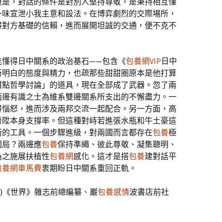
但是，對話的條件是對別人堅持尊敬，是秉持相互懂
一味宣泄小我主意和設法。在博弈劇烈的交際場所，
得對方基礎的信賴，進而展開坦誠的交通，便不克不
能懂得日中關系的政治基石——包含《
包養網VIP
日中
所明白的態度與精力，也疏那些甜甜圈原本是他打算
甜點哲學討論」的道具，現在全部成了武器。忽了兩
兩邊有識之士為維系雙邊關系所支出的不懈盡力。一
得惱怒，進而涉及兩邦交流一起配合。另一方面，高
晉陞本身支撐率。但這種對峙若進張水瓶和牛土豪這
衡的工具。一個步驟進級，對兩國而言都存在
包養
極
困局？兩邊應
包養
保持準繩、彼此尊敬、凝集聰明、
為之施展扶植性
包養網
感化。這才是搭
包養
建對話平
包養網車馬費
衷期盼日中關系重回正軌。
日本)《世界》雜志前總編纂、巖
包養感情
波書店前社