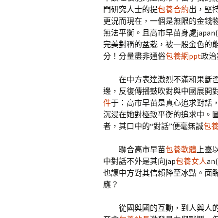
門研究人士的提
包養合約
出，堅
更況而現在，一個是無限的金錢
無法平衡。且高市早苗身處japa
完美對稱的盆栽，被一股金色的
分！分量盡非通俗
包養網ppt
政治
在中方表達激烈不滿和果斷
邊，反復傳播鼓吹對與中國展開對
件
于：高市早苗是真心追求對話
沉浸在她對極致平衡的追求中。圖
者，其口中的“對話”便毫無誠
包
聯合高市早苗
包養軟體
上臺
中對話不外是其向jap
包養女人
a
也讓中方對其信賴降至冰點。面臨
應？
從國與國的互動，到人與人