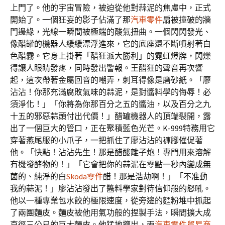
上門了。他的宇宙冒險，被迫從他對蒜泥的焦慮中，正式
開始了。一個狂妄的影子佔滿了那
汽車零件
扇被撞破的牆
門邊緣，光線一瞬間被極端的酸氣扭曲。一個閃閃發光、
像醋罐的機器人緩緩漂浮進來，它的底座還不斷噴射著白
色醋霧。它身上掛著「醋狂派大勝利」的霓虹燈牌，閃爍
得讓人眼睛發疼，同時發出警報。王醋狂的聲音再次響
起，這次帶著金屬回音的嘲弄，刺耳得像是磨砂紙。「廖
沾沾！你那充滿腐敗氣味的蒜泥，是對醬料學的侮辱！必
須淨化！」「你將為你那百分之五的醬油，以及百分之九
十五的邪惡蒜頭付出代價！」醋罐機器人的頂端裂開，露
出了一個巨大的管口，正在聚積藍色光芒。K-999特務用它
穿著燕尾服的小爪子，一把抓住了廖沾沾的褲腳催促著
他。「快點！沾沾先生！那是醋酸離子炮！專門用來溶解
有機發酵物的！」「它會把你的蒜泥在零點一秒內變成無
菌的、純淨的白
Skoda零件
醋！那是浩劫啊！」「不准動
我的蒜泥！」廖沾沾發出了醬料學家對待信仰般的怒吼。
他以一種專業包水餃的極限速度，從旁邊的麵粉堆中抓起
了兩團麵皮。麵皮被他用氣功般的捏製手法，瞬間擴大成
直徑三公尺的巨大麵皮。他猛地擲出，兩
汽車零件貿易商