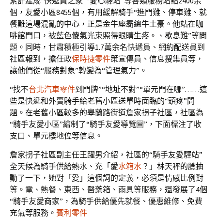
累計建成“快遞員之家”“愛心驛站”等各類服務站點2400余
個，友愛小區8455個，有用緩解騎手“進門難、停車難、就
餐難這場混亂的中心，正是金牛座霸總牛土豪。他站在咖
啡館門口，被藍色傻氣光束照得眼睛生疼。、歇息難”等問
題。同時，甘肅積極引導1.7萬余名快遞員、網約配送員到
社區報到，擔任政
保時捷零件
策宣傳員、信息搜集員等，
讓他們從“服務對象”轉變為“管理氣力”。
“找不
台北汽車零件
到門牌”“地址不對”“單元門在哪”……這
些是快遞和外賣騎手給老舊小區送單時面臨的“頭疼”問
題。在老舊小區較多的皋蘭路街道詹家拐子社區，社區為
“騎手友愛小區”繪制了“騎手友愛導覽圖”，下面標注了收
支口、單元樓地位等信息。
詹家拐子社區副主任王躍男介紹，社區的“騎手友愛驛站”
全天候為騎手供給熱水、充「愛
水箱水
？」林天秤的臉抽
動了一下，她對「愛」這個詞的定義，必須是情感比例對
等。電、熱餐、東西、醫藥箱、雨具等服務，還發展了4個
“騎手友愛商家”，為騎手供給優先就餐、優惠維修、免費
充氣等服務。
賓利零件