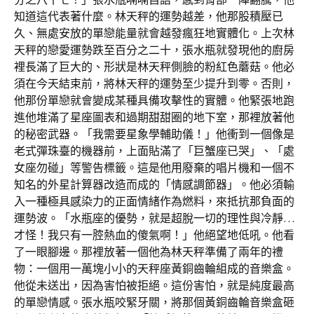
知道這代表著什麼。林天秤的運勢越差，他那股積壓已
久、無處安放的單戀能量就會越發瘋狂地實體化。上次林
天秤的戀愛運勢跌至百分之二十，張水瓶就發現他的廚房
裡長滿了巨大的、形狀是林天秤側臉的粉紅色蘑菇。他必
須在今天結束前，將林天秤的運勢至少提升到零。否則，
他那份單戀就會變成某種具備攻擊性的實體。他緊張地跑
進他堆滿了星座圖表和過期甜甜圈的地下室，那裡放著他
的秘密武器。「我需要星象學輔助儀！」他衝到一個像是
老式彈珠臺的機器前，上面貼滿了「巨蟹座已哭」、「處
女座勿碰」等警告標籤。這是他用廢棄的唱片機和一個不
知名的外星計算器改造而成的「情感調節器」。他必須輸
入一種極具感染力的正面情緒作為燃料，來抵抗那負面的
運勢波。「水瓶座的優勢，就是超脫一切的理性與冷靜…
才怪！我只有一腔熱血的傻氣啊！」他絕望地低吼。他看
了一眼腳邊。那裡放著一個他為林天秤準備了兩年的禮
物：一個用一萬塊小小的天秤座黃銅齒輪組成的音樂盒。
他從未送出，因為害怕被拒絕。這份害怕，就是純度最高
的單戀情感。張水瓶咬緊牙關，將那個黃銅齒輪音樂盒砸