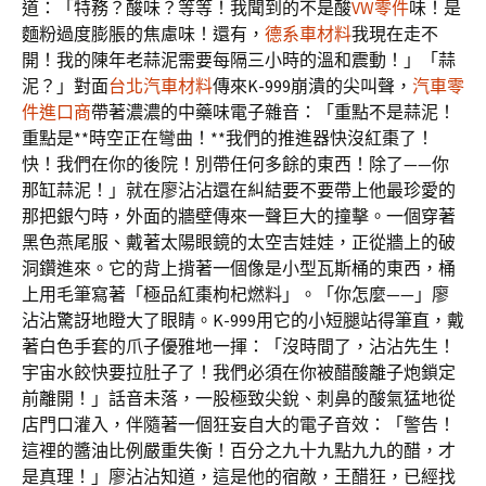
道：「特務？酸味？等等！我聞到的不是酸
VW零件
味！是
麵粉過度膨脹的焦慮味！還有，
德系車材料
我現在走不
開！我的陳年老蒜泥需要每隔三小時的溫和震動！」「蒜
泥？」對面
台北汽車材料
傳來K-999崩潰的尖叫聲，
汽車零
件進口商
帶著濃濃的中藥味電子雜音：「重點不是蒜泥！
重點是**時空正在彎曲！**我們的推進器快沒紅棗了！
快！我們在你的後院！別帶任何多餘的東西！除了——你
那缸蒜泥！」就在廖沾沾還在糾結要不要帶上他最珍愛的
那把銀勺時，外面的牆壁傳來一聲巨大的撞擊。一個穿著
黑色燕尾服、戴著太陽眼鏡的太空吉娃娃，正從牆上的破
洞鑽進來。它的背上揹著一個像是小型瓦斯桶的東西，桶
上用毛筆寫著「極品紅棗枸杞燃料」。「你怎麼——」廖
沾沾驚訝地瞪大了眼睛。K-999用它的小短腿站得筆直，戴
著白色手套的爪子優雅地一揮：「沒時間了，沾沾先生！
宇宙水餃快要拉肚子了！我們必須在你被醋酸離子炮鎖定
前離開！」話音未落，一股極致尖銳、刺鼻的酸氣猛地從
店門口灌入，伴隨著一個狂妄自大的電子音效：「警告！
這裡的醬油比例嚴重失衡！百分之九十九點九九的醋，才
是真理！」廖沾沾知道，這是他的宿敵，王醋狂，已經找