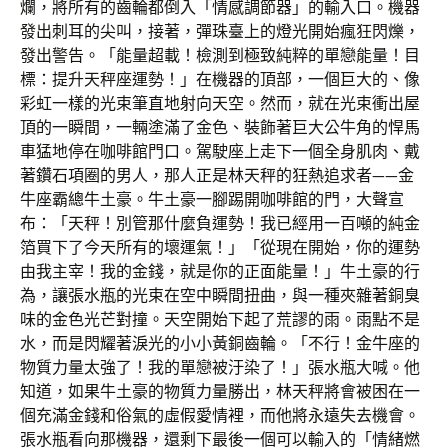
爛，將所有的齒輪都倒入「情感調節器」的輸入口。機器
發出刺耳的尖叫，接著，彈珠臺上的燈光開始瘋狂閃爍，
發出警告。「能量超載！檢測到極致純粹的單戀能量！目
標：提升天秤座運勢！」在機器的頂部，一個巨大的、像
彩虹一樣的光束筆直地射向天空。然而，就在光束衝出屋
頂的一瞬間，一輛塗滿了金色、裝飾著巨大公牛角的悍馬
車猛地停在咖啡館門口。駕駛座上走下一個全身肌肉、戴
著鑽石項圈的男人，那人正是林天秤的狂熱追求者——金
牛座霸總牛土豪。牛土豪一腳踢開咖啡館的門，大聲宣
布：「天秤！別管那什麼負運勢！我已經用一百噸的純金
箔買下了今天所有的壞運氣！」「從現在開始，你的運勢
由我主宰！我的金錢，就是你的正面能量！」牛土豪的行
為，讓張水瓶的光束在空中瞬間扭曲，與一種夾雜著銅臭
味的金色光芒對撞。天空開始下起了荒謬的雨。雨點不是
水，而是閃耀著淚光的小小黃銅齒輪。「不行！金牛座的
物質力量太強了！我的單戀被汙染了！」張水瓶大喊。他
知道，如果牛土豪的物質力量勝出，林天秤將會被困在一
個充滿金錢和俗氣的虛假愛情裡，而他將永遠失去機會。
張水瓶看向那機器，還剩下最後一個可以輸入的「情緒燃