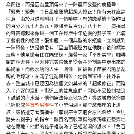
為鬧鐘，而是因為屋頂傳來了一陣震耳欲聾的廣播聲。
「緊急！緊急！今日星座運勢超級大修正！所有天秤座請
注意！由於月球剛剛打了一個噴嚏，您的戀愛機率從昨日
的百分之九十九點九，陡降至負百分之八十七！」廣播員
的聲音聽起來像是一個正在經歷中年危機的雙子座，充滿
了戲劇性的絕望。張水瓶，一個典型的水瓶座，立刻感到
一陣恐慌，這是他患有「星座預報壓力症候群」後的標準
反應。他單戀著住在隔壁棟、經營一家「平衡美學」咖啡
館的林天秤。林天秤完美得像是從黃金分割線中走出來的
藝術品。而張水瓶的人生，則像一團被獅子座暴君隨意亂
踢的毛線球，充滿了混亂與錯位。他衝到窗邊，往外看
去。整座城市已經因為這個突如其來的「超級修正」而陷
入了荒謬的混亂。街道上的雙魚座們，開始不受控制地流
下鹹鹹的海水淚，他們無法停止地哭泣，導致城市低窪處
已經形成
藍寶堅尼零件
了小型潟湖。那些摩羯座的上班
族，嚴格遵守著廣播中「摩羯座今天適合原地踏步，否則
將失去襪子」的指令。數百名西裝筆挺的摩羯座正整齊地
站在原地，他們的鞋子裡裝滿了已經潮濕的淚水。「負百
分之八十七？」張水瓶喃喃自語，感到胃部一陣翻騰，他