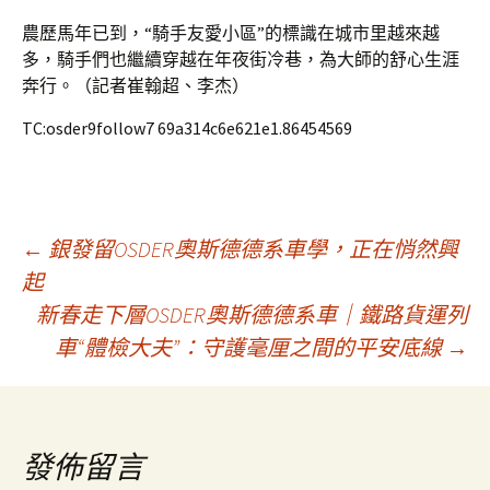
農歷馬年已到，“騎手友愛小區”的標識在城市里越來越
多，騎手們也繼續穿越在年夜街冷巷，為大師的舒心生涯
奔行。（記者崔翰超、李杰）
TC:osder9follow7 69a314c6e621e1.86454569
文
←
銀發留OSDER奧斯德德系車學，正在悄然興
起
新春走下層OSDER奧斯德德系車｜鐵路貨運列
章
車“體檢大夫”：守護毫厘之間的平安底線
→
導
覽
發佈留言