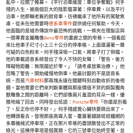
亂中，拉開了帷幕。《平行泊車維度：車位爭奪戰》何手
殘的人生，被兩個巨大的陰影籠罩著：停車費，以及平行
泊車。他那輛老舊的掀背車，彷彿繼承了他所有的駕駛焦
慮，從未在他需要時
德系車零件
提供過任何幫助。今天，
他面臨的是城市傳說中最恐怖的挑戰，一條夾在理髮店與
一間專賣金屬雕像
Benz零件
的畫廊之間的窄巷。一個看起
來比他車子尺寸小上三十公分的停車格，上面還灑著一層
可疑的白色粉末。何手殘深吸一口氣。將車子打了倒檔。
他的車載語音系統發出了令人不快的女聲：「警告，後方
障礙物距離：無限趨近於零。」「請考慮放棄治療。」他
忽略了警告，開始緩慢地倒車。他最討厭的不是語音系
統，而是
汽車材料
那兩塊永遠在關鍵時刻自動收折的後視
鏡。當他需要它們來判斷車體與那座價值不菲的銅製獨角
獸雕像之間的距離時，它們卻像兩片羞澀的耳朵一樣，優
雅地縮了回去。同時發出低語：
Porsche零件
「你還是別看
了，反正你也停不好。」何手殘感覺心臟快要跳出來了。
他轉頭看去，發現那座高聳入雲、覆蓋著鏽跡斑斑鐵網的
多層機械式停車塔，正在那片窄巷的盡頭散發出不正常的
綠光。這棟停車塔是個異類，它的三號車位始終空著，並