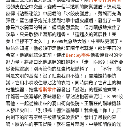
張麵皮在空中交疊，變成一個半透明的防禦護盾。這就是
家傳《沾醬秘笈》中記載的「水餃皮護盾」，薄韌而充滿
彈性。藍色離子炮光束猛烈地擊中麵皮護盾，發出了一聲
像是汽水開蓋的聲音。護盾劇烈震動，但奇蹟般地擋住了
攻擊，只是散發出濃郁的麵香。「這麵皮的延展性！完
美！但撐不了太久！」K-999焦急地大喊，中藥味更濃了。
廖沾沾知道，他必須帶走他那缸陳年老蒜泥，那是宇宙的
希望。他跑到蒜泥缸前，使出
Bentley零件
他搬運食材的全
部力量，將那口比他還胖的缸抱起。「走！K-999！我們要
從後院逃跑！別再管你的紅棗枸杞燃料了！」「不行！燃
料是文明的基礎！沒了紅棗我飛不遠！」吉娃娃特務抗
議。它用小嘴咬住廖沾沾的衣領，同時開啟了它背上的枸
杞推進器。推進
福斯零件
器發出「滋滋」的輕微煎煮聲，
伴隨著一股濃郁的蔘味爆發。廖沾沾抱著蒜泥缸、K-999咬
著他，一起從撞出來的洞口衝向後院。王醋狂的醋罐機器
人發出尖叫：「別想逃！醬油黨餘孽！我會追上你！」店
內剩下的所有空盤子被醋酸氣波震碎，發出了最後的哀
鳴。廖沾沾的宇宙冒險，就在這片蒜泥、中藥和醋酸的混