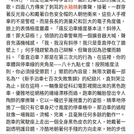
歌。四面八方傳來了刺耳的
水箱精
剎車聲，接著，一群穿
著反光背心和戴著白色安全帽的人朝他衝來。這些人手裡
拿的不是警棍，而是長長的測量尺和巨大的電子角度儀，
臉上的表情極度嚴肅。「違反泊車維度基本法！斜停入
庫！罪大惡極！」領頭的泊車警察用一個擴音器大喊，聲
音充滿機械感。「我、我沒有斜停！我只是垂直停在了牆
壁上！」何手殘趕緊為自己辯解，但聲音因為恐懼而顫
抖。「垂直泊車？那是在第三次元的行為，在這裡，你的
車體與停車線的夾角是——八十九點七度！按照維度法
則，你必須接受懲罰！」懲罰的內容是：無限次觀看一部
名為**《新手泊車七百次失敗集錦》的紀錄片，直到哭泣
為止。就在這時，一輛像是從科幻電影裡開出來的黑色跑
車，優雅地從網格的邊緣漂移而過。跑車的輪胎發出令人
陶醉的摩擦聲，它以一種近乎蔑視重力的姿態，精準地停
進了一個只有它車身尺寸寬度的停車格中。那泊車的過程
就像一場舞蹈，流暢、完美，且毫無任何多餘的動作**。
跑車的駕駛座上走出一個全身黑色皮衣的女人，她戴著一
副透明護目鏡，冷酷地朝著何手殘的方向走來。她的步伐