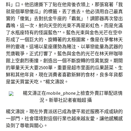
料」口。他迅速撕下了貼在他背後衣領上，那張寫著「我
就是個單戀傻瓜」的標籤，丟了進去。他必須用自己最真
實的「傻氣」去對抗金牛座的「霸氣」！調節器再次發出
轟鳴，這一次，射向天空的光束不再是彩虹色，而是充滿
了水瓶座特有的怪誕藍色**。藍色光束與金色光芒在空中
形成了一個巨大的、旋轉著的太極圖案，像是在爭奪林天
秤的靈魂。這場以星座運勢為賭注、以單戀能量為武器的
荒唐戰爭，正式打響了。藍色與金色的光芒在林天秤咖啡
館上空劇烈衝撞，創造出一個不斷旋轉的怪異氣旋。期間
的單量天天大要2500單，重要是超市里面的瓜果蔬菜、生
鮮和其他年貨，現在消費者喜歡新鮮的食材，良多年貨都
是當天買當天吃。”楊文濤說。
楊文濤正在mobile_phone上檢查外賣訂單配送情
況。新華社記者崔翰超 攝
楊文濤說，現在外賣派送已成為便平易近服務不成或缺的
一部門，社會環境對這個行業也越來越友愛，讓他感觸感
染到了尊敬與關心。