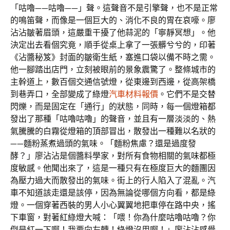
「咕嚕——咕嚕——」聲。這聲音不是引擎聲，也不是正常
的鳴笛聲，而像是一個巨大的、消化不良的胃在哀嚎。廖
沾沾皺著眉頭，這嚴重干擾了他蒜泥的「寧靜冥想」。他
決定出去看個究竟，順手從桌上拿了一張髒兮兮的，印著
《沾醬秘笈》封面的皺衛生紙，塞進口袋以備不時之需。
他一腳踏出店門，立刻被眼前的景象震驚了。整條城市的
主幹道上，數百個交通信號燈，從東邊到西邊，從高架橋
到巷弄口，全部變成了綠燈
汽車材料報價
。它們不是交替
閃爍，而是固定在「通行」的狀態，同時，每一個燈箱都
發出了那種「咕嚕咕嚕」的聲音，並且有一層淡淡的、熱
氣騰騰的白霧從燈箱的頂部冒出，散發出一種難以名狀的
——麵粉蒸煮過頭的氣味。「麵粉焦慮？還是過度發
酵？」廖沾沾是個醬料學家，對所有食物相關的氣味都極
度敏感。他聞出來了，這是一種只有在極度巨大的麵團因
為壓力過大而散發出的氣味。街上的行人陷入了混亂。汽
車不知道該走還是該停，因為無論從哪個方向看，都是綠
燈。一個穿著西裝的男人小心翼翼地把車停在路中央，搖
下車窗，對著紅綠燈大喊：「喂！你為什麼咕嚕咕嚕？你
倒是紅一下啊！我要向左轉！綠燈沒用啊！」廖沾沾感覺