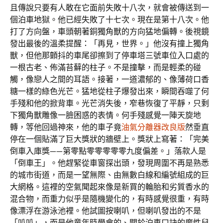
且傳說只要有人敢在它面前失敗十八次，就會被傳送到一
個泊車地獄。他已經失敗了十七次。現在是第十八次。他
打了方向盤，車頭朝著銅獨角獸的方向猛地偏轉。後視鏡
發出最後的溫柔提醒：「再見，世界。」他沒有撞上獨角
獸，但他那顫抖的車尾卻擦到了停車塔三號車位入口處的
一根古老、佈滿苔蘚的柱子。不是撞擊，而是輕柔的碰
觸，像戀人之間的耳語。接著，一道濃郁的、像薄荷口香
糖一樣的綠色光芒。猛地從柱子爆發出來，瞬間吞噬了何
手殘和他的掀背車。光芒消失後，窄巷恢復了平靜，只剩
下獨角獸雕像一臉困惑的表情。何手殘感覺一陣天旋地
轉，等他回過神來，他的車子竟
油氣分離器改良版
然垂直
停在一個貼滿了巨大獎狀的牆壁上。獎狀上寫著：「完美
倒車入庫獎——第零點零零零零零九度偏差。」落款人是
「倒車王」。他趕緊從車窗探出頭，發現周圍不再是熟悉
的城市街道，而是一望無際、由無數白線和編號組成的巨
大網格。這裡的空氣聞起來像是新買的輪胎和劣質香水的
混合物，而重力似乎是隨機變化的，有時感覺很重，有時
像漂浮在游泳池裡。他試圖按喇叭，但喇叭發出的不是
「叭叭」，而是他童年時學會的、關於泊車口訣的魔性兒