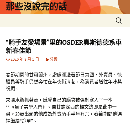
跳
那些沒說完的話
至
主
搜
要
尋
內
關
容
鍵
“騎手友愛場景”里的OSDER奧斯德德系車
字:
新春佳節
2026 年 3 月 1 日
分數
春節期間的甘肅蘭州，處處瀰漫著節日氛圍，外賣員、快
遞員等騎手仍然奔忙在年夜街冷巷，為消費者送往年味與
祝願。
來張水瓶抓著頭，感覺自己的腦袋被強制塞入了一本
**《量子美學入門》。自甘肅定西的楊文濤即是此中一
員。20歲出頭的他成為外賣騎手半年有余，春節期間他選
擇繼續“跑單”。