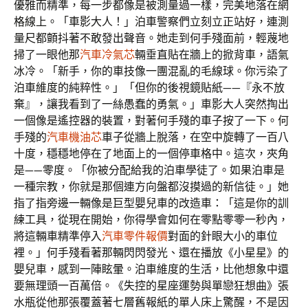
優雅而精準，每一步都像是被測量過一樣，完美地落在網
格線上。「車影大人！」泊車警察們立刻立正站好，連測
量尺都顫抖著不敢發出聲音。她走到何手殘面前，輕蔑地
掃了一眼他那
汽車冷氣芯
輛垂直貼在牆上的掀背車，語氣
冰冷。「新手，你的車技像一團混亂的毛線球。你污染了
泊車維度的純粹性。」「但你的後視鏡貼紙——『永不放
棄』，讓我看到了一絲愚蠢的勇氣。」車影大人突然掏出
一個像是遙控器的裝置，對著何手殘的車子按了一下。何
手殘的
汽車機油芯
車子從牆上脫落，在空中旋轉了一百八
十度，穩穩地停在了地面上的一個停車格中。這次，夾角
是——零度。「你被分配給我的泊車學徒了。如果泊車是
一種宗教，你就是那個連方向盤都沒摸過的新信徒。」她
指了指旁邊一輛像是巨型嬰兒車的改造車：「這是你的訓
練工具，從現在開始，你得學會如何在零點零零一秒內，
將這輛車精準停入
汽車零件報價
對面的針眼大小的車位
裡。」何手殘看著那輛閃閃發光、還在播放《小星星》的
嬰兒車，感到一陣眩暈。泊車維度的生活，比他想象中還
要無理頭一百萬倍。《失控的星座運勢與單戀狂想曲》張
水瓶從他那張覆蓋著七層舊報紙的單人床上驚醒，不是因