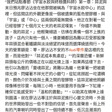
“我們站點春節《宇宙水餃與終極醬料師》第一章：蒜泥與
末日預兆廖沾沾坐在他那間被稱為「宇宙水餃中心」的店
裡，但這間店的外觀更像是一個被遺棄的藍色塑膠棚，與
「宇宙」或「中心」這兩個詞毫無關係。他正在對著一缸
已經發酵了七個月又七天的老蒜泥嘆氣。「你還不夠靈
動，我的蒜泥。」他輕聲細語，彷彿在責備一個不上進的
孩子。店內只有他一個人，連蒼蠅都因為難以忍受那股陳
年蒜頭混合著鐵鏽與淡淡絕望的味道而選擇繞道飛行。今
天的營業額是：零。廖沾沾不安的不
Audi零件
是店裡的生
意，而是他對**「蒜泥成本焦慮症」**的深層恐懼。新鮮
蒜頭每公斤的價格正在以超光速上漲，如果再這樣下去，
他引以為傲的「靈魂蒜泥」將難以為繼。他拿著一把被磨
得光滑、閃耀著不祥光芒的小銀勺，從缸底撈起一坨濃稠
的、顏色介於灰綠與土黃之間的發酵物。這蒜泥被他照顧
得像稀世珍寶，每隔三小時，他就要用手指彈一下缸邊，
確保它能感受到**「溫和的震動」**，以助其在精神上達
到圓滿。就在廖沾沾專注於與蒜泥進行心靈交流時，外面
的世界開始發出一些不對勁的信號。首先是聲音。街上所
有的汽車喇叭同時發出了一個持續不斷、低沉且潮濕的