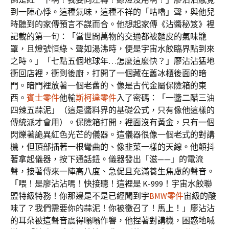
到一陣心悸。這種氣味，這種不祥的「咕嚕」聲，與他兒
時聽到的家傳預言不謀而合。他想起家傳《沾醬秘笈》裡
記載的第一句：「當世間萬物的交通都被麵皮的氣味籠
罩，且燈號恒綠、聲如湯沸時，便是宇宙水餃臨界點到來
之時。」「七點五個地球年…怎麼這麼快？」廖沾沾猛地
衝回店裡，衝到後廚，打開了一個藏在舊冰櫃後面的暗
門。暗門裡放著一個老舊的、像是古代金屬保險箱的東
西。
賓士零件
他輸
斯柯達零件
入了密碼：「一醬二醋三油
四辣五蒜泥」（這是醬料界的基礎公式，只有像他這樣的
傳統派才會用）。保險箱打開，裡面沒有黃金，只有一個
閃爍著詭異紅色光芒的儀器。這儀器很像一個老式的對講
機，但頂部插著一根彎曲的、像韭菜一樣的天線。他顫抖
著拿起儀器，按下通話鈕。儀器發出「滋——」的電流
聲，接著傳來一陣高八度、急促且充滿養生焦慮的聲音。
「喂！是廖沾沾嗎！快接聽！這裡是 K-999！宇宙水餃聯
盟特級特務！你那邊是不是已經聞到宇
BMW零件
宙級的酸
味了？我們需要你的蒜泥！你被徵召了！馬上！」廖沾沾
的耳朵被這聲音震得嗡嗡作響，他捏著對講機，困惑地喊