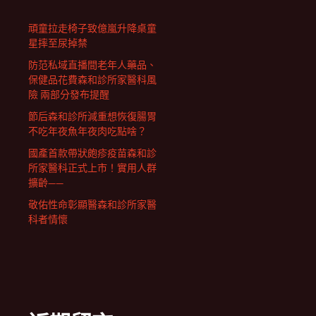
頑童拉走椅子致億嵐升降桌童
星摔至尿掉禁
防范私域直播間老年人藥品、
保健品花費森和診所家醫科風
險 兩部分發布提醒
節后森和診所減重想恢復腸胃
不吃年夜魚年夜肉吃點啥？
國產首款帶狀皰疹疫苗森和診
所家醫科正式上市！實用人群
擴齡——
敬佑性命彰顯醫森和診所家醫
科者情懷