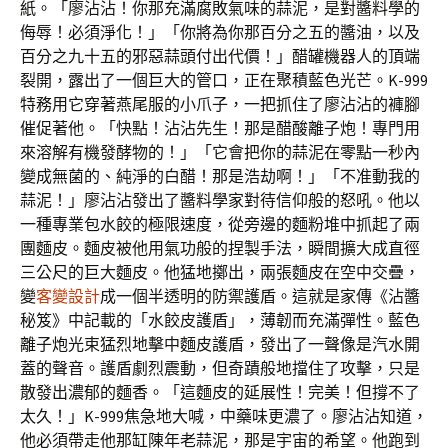
紙。「廖沾沾！你那充滿腐敗氣味的蒜泥，是對醬料學的
侮辱！必須淨化！」「你將為你那百分之五的醬油，以及
百分之九十五的邪惡蒜頭付出代價！」醋罐機器人的頂端
裂開，露出了一個巨大的管口，正在聚積藍色光芒。K-999
特務用它穿著燕尾服的小爪子，一把抓住了廖沾沾的褲腳
催促著他。「快點！沾沾先生！那是醋酸離子炮！專門用
來溶解有機發酵物的！」「它會把你的蒜泥在零點一秒內
變成無菌的、純淨的白醋！那是浩劫啊！」「不准動我的
蒜泥！」廖沾沾發出了醬料學家對待信仰般的怒吼。他以
一種專業包水餃的極限速度，從旁邊的麵粉堆中抓起了兩
團麵皮。麵皮被他用氣功般的捏製手法，瞬間擴大成直徑
三公尺的巨大麵皮。他猛地擲出，兩張麵皮在空中交疊，
變
客變設計
成一個半透明的防禦護盾。這就是家傳《沾醬
秘笈》中記載的「水餃皮護盾」，薄韌而充滿彈性。藍色
離子炮光束猛烈地擊中麵皮護盾，發出了一聲像是汽水開
蓋的聲音。護盾劇烈震動，但奇蹟般地擋住了攻擊，只是
散發出濃郁的麵香。「這麵皮的延展性！完美！但撐不了
太久！」K-999焦急地大喊，中藥味更濃了。廖沾沾知道，
他必須帶走他那缸陳年老蒜泥，那是宇宙的希望。他跑到