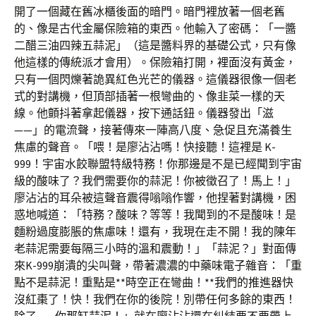
開了一個藏在舊冰櫃後面的暗門。暗門裡放著一個老舊
的、像是古代金屬保險箱的東西。他輸入了密碼：「一醬
二醋三油四辣五蒜泥」（這是醬料界的基礎公式，只有像
他這樣的傳統派才會用）。保險箱打開，裡面沒有黃金，
只有一個閃爍著詭異紅色光芒的儀器。這儀器很像一個老
式的對講機，但頂部插著一根彎曲的、像韭菜一樣的天
線。他顫抖著拿起儀器，按下通話鈕。儀器發出「滋
——」的電流聲，接著傳來一陣高八度、急促且充滿養生
焦慮的聲音。「喂！是廖沾沾嗎！快接聽！這裡是 K-
999！宇宙水餃聯盟特級特務！你那邊是不是已經聞到宇宙
級的酸味了？我們需要你的蒜泥！你被徵召了！馬上！」
廖沾沾的耳朵被這聲音震得嗡嗡作響，他捏著對講機，困
惑地喊道：「特務？酸味？等等！我聞到的不是酸味！是
麵粉過度膨脹的焦慮味！還有，我現在走不開！我的陳年
老蒜泥需要每隔三小時的溫和震動！」「蒜泥？」對面傳
來K-999崩潰的尖叫聲，帶著濃濃的中藥味電子雜音：「重
點不是蒜泥！重點是**時空正在彎曲！**我們的推進器快
沒紅棗了！快！我們在你的後院！別帶任何多餘的東西！