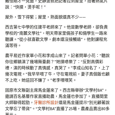
難怪剛才一見面，史靜波就把記者拉到屋里，捂著熱氣片
說：“快摸，燙手呢！”
屋外，雪下得緊；屋里，熟面貌還真不少——
西吉第七中學的任建平老師來了。他是數學老師，卻負責
學校的“南麓文學社”，明天帶家里倆孩子和倆學生一路來
聽課。“從小就喜歡文學，劇本還沒接觸過”，他對課程充
滿等待。
農平易近作家單小花和李成山來了。記者問單小花：“聽說
你往鄉鎮演了幾場舞臺劇？”她撲哧樂了：“反對高價彩
禮，演的時候動了真情感，真哭了。”李成山知名了，上了
幾次電視。“我早早喂了牛，守在電視前，妻子真個飯也顧
不上吃，她這回不嫌了。”老李嘿嘿笑。
固原市文聯副主席馬金蓮來了。西吉縣舉辦“文學村BA”，
邀請百名基層作家直播助農，馬金蓮也參加了。直播間里
大師聊得起勁，
牙醫診所設計
還是馬金蓮提示“別光顧著說
文學忘了帶貨”。“文學村BA”直播了25場，農產品賣出80多
萬元。