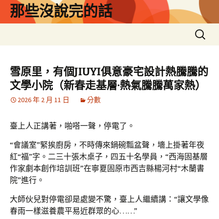
跳
那些沒說完的話
至
主
搜
要
尋
內
關
容
鍵
雪原里，有個JIUYI俱意豪宅設計熱騰騰的
字:
文學小院（新春走基層·熱氣騰騰萬家熱）
2026 年 2 月 11 日
分數
臺上人正講著，啪嗒一聲，停電了。
“會議室”緊挨廚房，不時傳來鍋碗瓢盆聲，墻上掛著年夜
紅“福”字。二三十張木桌子，四五十名學員，“西海固基層
作家劇本創作培訓班”在寧夏固原市西吉縣楊河村“木蘭書
院”進行。
大師伙兒對停電卻是處變不驚，臺上人繼續講：“讓文學像
春雨一樣滋養農平易近群眾的心……”