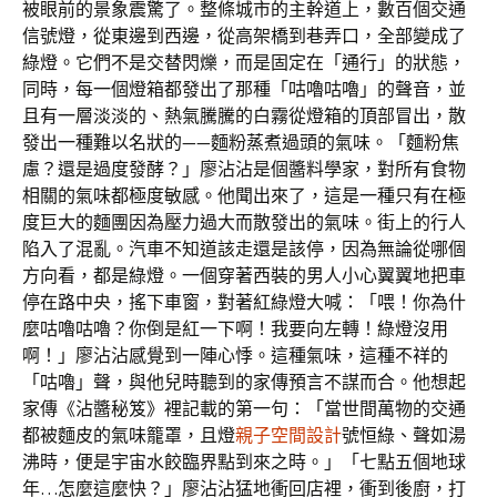
被眼前的景象震驚了。整條城市的主幹道上，數百個交通
信號燈，從東邊到西邊，從高架橋到巷弄口，全部變成了
綠燈。它們不是交替閃爍，而是固定在「通行」的狀態，
同時，每一個燈箱都發出了那種「咕嚕咕嚕」的聲音，並
且有一層淡淡的、熱氣騰騰的白霧從燈箱的頂部冒出，散
發出一種難以名狀的——麵粉蒸煮過頭的氣味。「麵粉焦
慮？還是過度發酵？」廖沾沾是個醬料學家，對所有食物
相關的氣味都極度敏感。他聞出來了，這是一種只有在極
度巨大的麵團因為壓力過大而散發出的氣味。街上的行人
陷入了混亂。汽車不知道該走還是該停，因為無論從哪個
方向看，都是綠燈。一個穿著西裝的男人小心翼翼地把車
停在路中央，搖下車窗，對著紅綠燈大喊：「喂！你為什
麼咕嚕咕嚕？你倒是紅一下啊！我要向左轉！綠燈沒用
啊！」廖沾沾感覺到一陣心悸。這種氣味，這種不祥的
「咕嚕」聲，與他兒時聽到的家傳預言不謀而合。他想起
家傳《沾醬秘笈》裡記載的第一句：「當世間萬物的交通
都被麵皮的氣味籠罩，且燈
親子空間設計
號恒綠、聲如湯
沸時，便是宇宙水餃臨界點到來之時。」「七點五個地球
年…怎麼這麼快？」廖沾沾猛地衝回店裡，衝到後廚，打