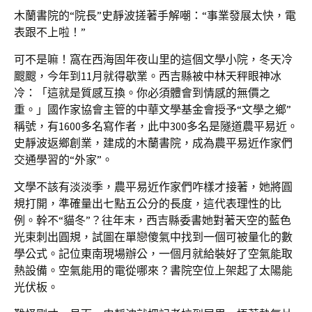
木蘭書院的“院長”史靜波搓著手解嘲：“事業發展太快，電
表跟不上啦！”
可不是嘛！窩在西海固年夜山里的這個文學小院，冬天冷
颼颼，今年到11月就得歇業。西吉縣被中林天秤眼神冰
冷：「這就是質感互換。你必須體會到情感的無價之
重。」國作家協會主管的中華文學基金會授予“文學之鄉”
稱號，有1600多名寫作者，此中300多名是隧道農平易近。
史靜波返鄉創業，建成的木蘭書院，成為農平易近作家們
交通學習的“外家”。
文學不該有淡淡季，農平易近作家們咋樣才接著，她將圓
規打開，準確量出七點五公分的長度，這代表理性的比
例。幹不“貓冬”？往年末，西吉縣委書她對著天空的藍色
光束刺出圓規，試圖在單戀傻氣中找到一個可被量化的數
學公式。記位東南現場辦公，一個月就給裝好了空氣能取
熱設備。空氣能用的電從哪來？書院空位上架起了太陽能
光伏板。