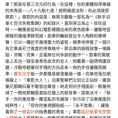
車？那是在第三次元的行為，在這裡，你的車體與停車線
的夾角是——八十九點七度！按照維度法則，你必須接受
懲罰！」懲罰的內容是：無限次觀看一部名為**《新手泊
車七百次失敗集錦》的紀錄片，直到哭泣為止。就在這
時，一輛像是從科幻電影裡開出來的黑色跑車，優雅地從
網格的邊緣漂移而過。跑車的輪胎發出令人陶醉的摩擦
聲，它以一種近乎蔑視重力的姿態，精準地停進了一個只
有它車身尺寸寬度的停車格中。那泊車的過程就像一場舞
蹈，流暢、完美，且毫無任何多餘的動作**。跑車的駕駛
座上走出一個全身黑色皮衣的女人，她戴著一副透明護目
鏡，冷酷地朝著何手殘的方向走來。她的步伐優雅而精
準，
養生住宅
每一步都像是被測量過一樣，完美地落在網
格線上。「車影大人！」泊車警察們立刻立正站好，連測
量尺都顫抖著不敢發出聲音。她走到何手殘面前，輕蔑地
掃了一眼他那輛垂直貼在牆上的掀背車，語氣冰冷。「新
手，你的車技像一團混亂的毛線球。你污染了泊車維度的
純粹性。」「但你的後視鏡貼紙——『永不放棄』，讓我
看到了一
綠設計師
絲愚蠢的勇氣。」車影
設計家豪宅
空間