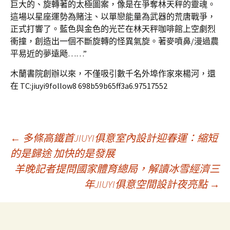
巨大的、旋轉著的太極圖案，像是在爭奪林天秤的靈魂。
這場以星座運勢為賭注、以單戀能量為武器的荒唐戰爭，
正式打響了。藍色與金色的光芒在林天秤咖啡館上空劇烈
衝撞，創造出一個不斷旋轉的怪異氣旋。著麥噴鼻/漫過農
平易近的夢遠飏……”
木蘭書院創辦以來，不僅吸引數千名外埠作家來楊河，還
在 TC:jiuyi9follow8 698b59b65ff3a6.97517552
文
←
多條高鐵首JIUYI俱意室內設計迎春運：縮短
的是歸途 加快的是發展
羊晚記者提問國家體育總局，解讀冰雪經濟三
章
年JIUYI俱意空間設計夜亮點
→
導