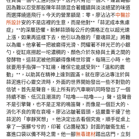
在責備一個不上進的孩子。店內只有他一個人，連蒼蠅都
因為難以忍受那股陳年蒜頭混合著鐵鏽與淡淡絕望的味道
而選擇繞道飛行。今天的營業額是：零。廖沾沾不
中醫診
所設計
安的不是店裡的生意，而是他對**「蒜泥成本焦慮
症」**的深層恐懼。新鮮蒜頭每公斤的價格正在以超光速
上漲，如果再這樣下去，他引以為傲的「靈魂蒜泥」將難
以為繼。他拿著一把被磨得光滑、閃耀著不祥光芒的小銀
勺，從缸底撈起一坨濃稠的、顏色介於灰綠與土黃之間的
發酵物。這蒜泥被他照顧得像稀世珍寶，每隔三小時，他
就要用手指彈一下缸邊，確保它能感受到**「溫和的震
動」**，以助其在精神上達到圓滿。就在廖沾沾專注於與
蒜泥進行心靈交流時，外面的世界開始發出一些不對勁的
信號。首先是聲音。街上所有的汽車喇叭同時發出了一個
持續不斷、低沉且潮濕的「咕嚕——咕嚕——」聲。這聲音
不是引擎聲，也不是正常的鳴笛聲，而像是一個巨大的、
消化不良的胃在哀嚎。廖沾沾皺著眉頭，這嚴重干擾了他
蒜泥的「寧靜冥想」。他決定出去看個究竟，順手從桌上
拿了一張髒兮兮的，印著《沾醬秘笈》封面的皺衛生紙，
塞進口袋以備不時之需。他一腳
無毒建材
踏出店門，立刻