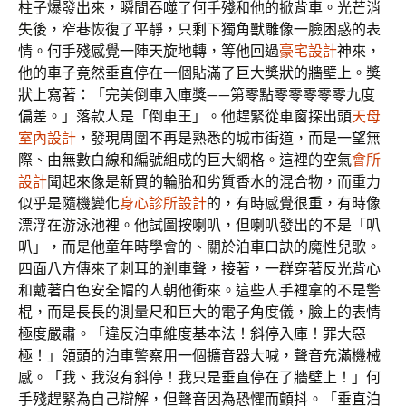
柱子爆發出來，瞬間吞噬了何手殘和他的掀背車。光芒消
失後，窄巷恢復了平靜，只剩下獨角獸雕像一臉困惑的表
情。何手殘感覺一陣天旋地轉，等他回過
豪宅設計
神來，
他的車子竟然垂直停在一個貼滿了巨大獎狀的牆壁上。獎
狀上寫著：「完美倒車入庫獎——第零點零零零零零九度
偏差。」落款人是「倒車王」。他趕緊從車窗探出頭
天母
室內設計
，發現周圍不再是熟悉的城市街道，而是一望無
際、由無數白線和編號組成的巨大網格。這裡的空氣
會所
設計
聞起來像是新買的輪胎和劣質香水的混合物，而重力
似乎是隨機變化
身心診所設計
的，有時感覺很重，有時像
漂浮在游泳池裡。他試圖按喇叭，但喇叭發出的不是「叭
叭」，而是他童年時學會的、關於泊車口訣的魔性兒歌。
四面八方傳來了刺耳的剎車聲，接著，一群穿著反光背心
和戴著白色安全帽的人朝他衝來。這些人手裡拿的不是警
棍，而是長長的測量尺和巨大的電子角度儀，臉上的表情
極度嚴肅。「違反泊車維度基本法！斜停入庫！罪大惡
極！」領頭的泊車警察用一個擴音器大喊，聲音充滿機械
感。「我、我沒有斜停！我只是垂直停在了牆壁上！」何
手殘趕緊為自己辯解，但聲音因為恐懼而顫抖。「垂直泊