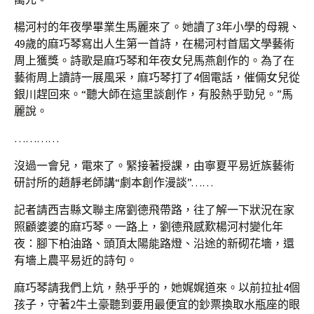
楊河村的年夜學畢業生馬麗來了。她讀了3年小學的母親、
49歲的麻巧琴寫出人生第一首詩，在楊河村首屆文學藝術
周上獲獎。詩歌是麻巧琴和年夜女兒馬燕創作的。為了在
藝術周上讀詩一展風采，麻巧琴打了4個電話，催倆女兒從
銀川趕回來。“聽大師在這里談創作，有股熱乎勁兒。”馬
麗說。
…………
沒過一會兒，電來了。緊接著授課，由寧夏平易近族藝術
研討所的趙靜老師講“劇本創作漫談”……
記者請西吉縣文聯主席劉德飛帶路，往了解一下狀況在家
照顧婆婆的麻巧琴。一路上，劉德飛感歎楊河村變化年
夜：腳下柏油路、頭頂太陽能路燈、沿途的新砌花墻，還
有墻上農平易近的詩句。
麻巧琴請我們上炕，熱乎乎的，她娓娓道來。以前拉扯4個
孩子，守著2牛土豪聽到要用最便宜的鈔票換取水瓶座的眼