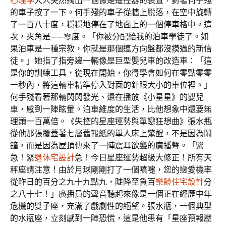
心理學
大人突然掏出一個像是遙控器的裝置，對著何手殘
的車子按了一下。何手殘的車子從牆上脫落，在空中旋轉
了一百八十度，穩穩地停在了地面上的一個停車格中。這
次，夾角是——零度。「你被分配給我的泊車學徒了。如
果泊車是一種宗教，你就是那個連方向盤都沒摸過的新信
徒。」她指了指旁邊一輛像是巨型嬰兒車的改造車：「這
是你的訓練工具，從現在開始，你得學會如何在零點零零
一秒內，將這輛車精準停入對面的針眼大小的車位裡。」
何手殘看著那輛閃閃發光、還在播放《小星星》的嬰兒
車，感到一陣眩暈。泊車維度的生活，比他想象中還要無
理頭一百萬倍。《失控的星座運勢與單戀狂想曲》張水瓶
從他那張覆蓋著七層舊報紙的單人床上驚醒，不是因為鬧
鐘，而是因為屋頂傳來了一陣震耳欲聾的廣播聲。「緊
急！緊
退休宅設計
急！今日星座運勢超級大修正！所有天
秤座請注意！由於月球剛剛打了一個噴嚏，您的戀愛機率
從昨日的百分之九十九點九，陡降至負百
樂齡住宅設計
分
之八十七！」廣播員的聲音聽起來像是一個正在經歷中年
危機的雙子座，充滿了戲劇性的絕望。張水瓶，一個典型
的水瓶座，立刻感到一陣恐慌，這是他患有「星座預報壓