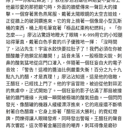
除了——你那缸蒜泥！」就在廖沾沾還在糾結要不要帶上
他最珍愛的那把銀勺時，外面的牆壁傳來一聲巨大的撞
擊。一個穿著黑色燕尾服、戴著太陽眼鏡的太空吉娃娃，
正從牆上的破洞鑽進來。它的背上揹著一個像是小型瓦斯
桶的東西，桶上用毛筆寫著「極品紅棗枸杞燃料」。「你
怎麼——」廖沾沾驚訝地瞪大了眼睛。K-999用它的小短腿
站得筆直，戴著白色手套的爪子優雅地一揮：「沒時間
了，沾沾先生！宇宙水餃快要拉肚子了！我們必須在你被
醋酸離子炮鎖定前離開！」話音未落，一股極致尖銳、刺
鼻的酸氣猛地從店門口灌入，伴隨著一個狂妄自大的電子
音效：「警告！這裡的醬油比例嚴重失衡！百分之九十九
點九九的醋，才是真理！」廖沾沾知道，這是他的宿敵，
王醋狂，已經找上門了。他的宇宙冒險，被迫從他對蒜泥
的焦慮中，正式開始了。一個狂妄的影子佔滿了那扇被撞
破的牆門邊緣，光線一瞬間被極端的酸氣扭曲。一個閃閃
發光、像醋罐的機器人緩緩漂浮進來，它的底座還不斷噴
射著白色醋霧。它身上掛著「醋狂派大勝利」的霓虹燈
牌，閃爍得讓人眼睛發疼，同時發出警報。王醋狂的聲音
再次響起，這次帶著金屬回音的嘲弄，刺耳得像是磨砂