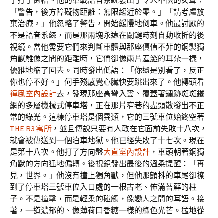
子打了倒檔。他的車載語音系統發出了令人不快的女聲：
「警告，後方障礙物距離：無限趨近於零。」「請考慮放
棄治療。」他忽略了警告，開始緩慢地倒車。他最討厭的
不是語音系統，而是那兩塊永遠在關鍵時刻自動收折的後
視鏡。當他需要它們來判斷車體與那座價值不菲的銅製獨
角獸雕像之間的距離時，它們卻像兩片羞澀的耳朵一樣，
優雅地縮了回去。同時發出低語：「你還是別看了，反正
你也停不好。」何手殘感覺心臟快要跳出來了。他轉頭看
禪風室內設計
去，發現那座高聳入雲、覆蓋著鏽跡斑斑鐵
網的多層機械式停車塔，正在那片窄巷的盡頭散發出不正
常的綠光。這棟停車塔是個異類，它的三號車位始終空著
THE R3 寓所
，並且傳說只要有人敢在它面前失敗十八次，
就會被傳送到一個泊車地獄。他已經失敗了十七次。現在
是第十八次。他打了方向盤
大直室內設計
，車頭朝著銅獨
角獸的方向猛地偏轉。後視鏡發出最後的溫柔提醒：「再
見，世界。」他沒有撞上獨角獸，但他那顫抖的車尾卻擦
到了停車塔三號車位入口處的一根古老、佈滿苔蘚的柱
子。不是撞擊，而是輕柔的碰觸，像戀人之間的耳語。接
著，一道濃郁的、像薄荷口香糖一樣的綠色光芒。猛地從