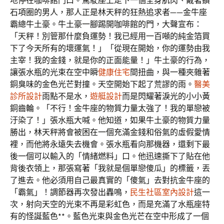
地停在咖啡館門口。駕駛座上走下一個全身肌肉、戴著鑽
石項圈的男人，那人正是林天秤的狂熱追求者——金牛座
霸總牛土豪。牛土豪一腳踢開咖啡館的門，大聲宣布：
「天秤！別管那什麼負運勢！我已經用一百噸的純金箔買
下了今天所有的壞運氣！」「從現在開始，你的運勢由我
主宰！我的金錢，就是你的正面能量！」牛土豪的行為，
讓張水瓶的光束在空中瞬
健康住宅
間扭曲，與一種夾雜著
銅臭味的金色光芒對撞。天空開始下起了荒謬的雨。
醫美
診所設計
雨點不是水，
遊艇設計
而是閃耀著淚光的小小黃
銅齒輪。「不行！金牛座的物質力量太強了！我的單戀被
汙染了！」張水瓶大喊。他知道，如果牛土豪的物質力量
勝出，林天秤將會被困在一個充滿金錢和俗氣的虛假愛情
裡，而他將永遠失去機會。張水瓶看向那機器，還剩下最
後一個可以輸入的「情緒燃料」口。他迅速撕下了貼在他
背後衣領上，那張寫著「我就是個單戀傻瓜」的標籤，丟
了進去。他必須用自己最真實的「傻氣」去對抗金牛座的
「霸氣」！調節器再次發出轟鳴，
民生社區室內設計
這一
次，射向天空的光束不再是彩虹色，而是充滿了水瓶座特
有的怪誕藍色**。藍色光束與金色光芒在空中形成了一個