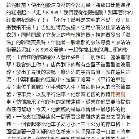
蒜泥缸前，使出他搬運食材的全部力量，將那口比他還胖
的缸抱起。「走！K-999！我們要從後院逃跑！別再管你的
紅棗枸杞燃料了！」「不行！燃料是文明的基礎！沒了紅
棗我飛不遠！」吉娃娃特務抗議。它用小嘴咬住廖沾沾的
衣領，同時開啟了它背上的枸杞推進器。推進器發出「滋
滋」的輕微煎煮聲，伴隨著一股濃郁的蔘味爆發。廖沾沾
抱著蒜泥缸、K-999咬著他，一起從撞出來的洞口衝向後
院。王醋狂的醋罐機器人發出尖叫：「別想逃！醬油黨餘
孽！我會追上你！」店內剩下的所有空盤子被醋酸氣波震
碎，發出了最後的哀鳴。廖沾沾的宇宙冒險，就在這片蒜
泥、中藥和醋酸的混亂中，拉開了帷幕。《平行泊車維
度：車位爭奪戰》何手殘的人生，被兩個巨大的陰影籠罩
著：停車費，以及平行泊車。他那輛老舊的掀背
侘寂風
車，彷彿繼承了他所有的駕駛焦慮，從未在他需要時提供
過任何幫助。今天，他面臨的是城市傳說中最恐怖的挑
戰，一條夾在理髮店與一間專賣金屬雕像的畫廊之間的窄
巷。一個看起來比他車子尺寸小上三十公分的停車格，上
面還灑著一層可疑的白色粉末。何手殘深吸一口氣。將車