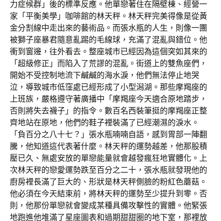
力症候群」後的標準反應。他單戀著住在隔壁棟、經營一
家「平衡美學」咖啡館的林天秤。林天秤完美得像是從黃
金分割線中走出來的藝術品。而張水瓶的人生，則像一團
被獅子座暴君隨意亂踢的毛線球，充滿了混亂與錯位。他
衝到窗邊，往外看去。整座城市已經因為這個突如其來的
「超級修正」而陷入了荒謬的混亂。街道上的雙魚座們，
開始不受控制地流下鹹鹹的海水淚，他們無法停止地哭
泣，導致城市低窪處已經形成了小型潟湖。那些摩羯座的
上班族，嚴格遵守著廣播中「摩羯座今天適合原地踏步，
否則將失去襪子」的指令。數百名西裝筆挺的摩羯座正整
齊地站在原地，他們的鞋子裡裝滿了已經潮濕的淚水。
「負百分之八十七？」張水瓶喃喃自語，感到胃部一陣翻
騰，他知道這代表著什麼。林天秤的運勢越差，他那股積
壓已久、無處安放的單戀能量就會越發瘋狂地實體化。上
次林天秤的戀愛運勢跌至百分之二十，張水瓶就發現他的
廚房裡長滿了巨大的、形狀是林天秤側臉的粉紅色蘑菇。
他必須在今天結束前，將林天秤的運勢至少提升到零。否
則，他那份單戀就會變成某種具備攻擊性的實體。他緊張
地跑進他堆滿了星座圖表和過期甜甜圈的地下室，那裡放