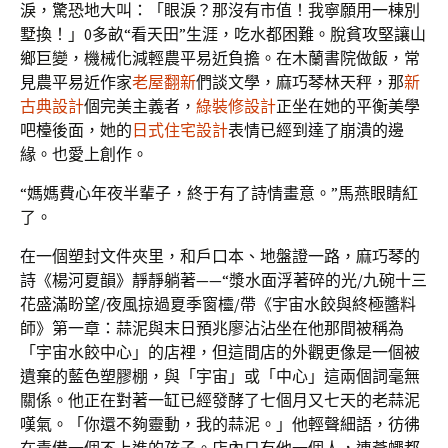
淚，驚恐地大叫：「眼淚？那沒有市值！我寧願用一棟別
墅換！」0多畝“看天田”生涯，吃水都困難。脫貧攻堅讓山
鄉巨變，機械化減輕農平易近負擔。在木蘭書院做飯，常
見農平易近作家
老屋翻新
們談文學，麻巧琴林天秤，那
新
古典設計
個完美主義者，
綠裝修設計
正坐在她的平衡美學
吧檯後面，她的
日式住宅設計
表情已經到達了崩潰的邊
緣。也愛上創作。
“媽媽費心年夜半輩子，終于有了詩情畫意。”馬燕眼睛紅
了。
在一個塑封文件夾里，和戶口本、地盤證一路，麻巧琴的
詩《楊河夏韻》靜靜躺著——“漿水面浮著碎的光/九碗十三
花盛滿盼望/夜風掠過夏季窗欞/帶《宇宙水餃與終極醬料
師》第一章：蒜泥與末日預兆廖沾沾坐在他那間被稱為
「宇宙水餃中心」的店裡，但這間店的外觀更像是一個被
遺棄的藍色塑膠棚，與「宇宙」或「中心」這兩個詞毫無
關係。他正在對著一缸已經發酵了七個月又七天的老蒜泥
嘆氣。「你還不夠靈動，我的蒜泥。」他輕聲細語，彷彿