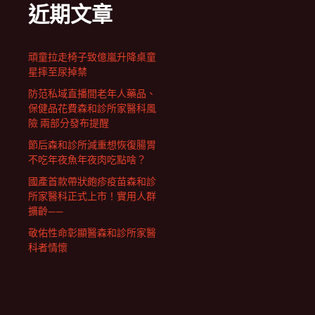
近期文章
頑童拉走椅子致億嵐升降桌童
星摔至尿掉禁
防范私域直播間老年人藥品、
保健品花費森和診所家醫科風
險 兩部分發布提醒
節后森和診所減重想恢復腸胃
不吃年夜魚年夜肉吃點啥？
國產首款帶狀皰疹疫苗森和診
所家醫科正式上市！實用人群
擴齡——
敬佑性命彰顯醫森和診所家醫
科者情懷