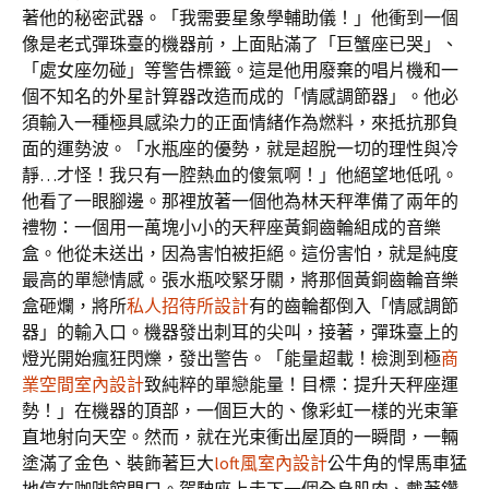
著他的秘密武器。「我需要星象學輔助儀！」他衝到一個
像是老式彈珠臺的機器前，上面貼滿了「巨蟹座已哭」、
「處女座勿碰」等警告標籤。這是他用廢棄的唱片機和一
個不知名的外星計算器改造而成的「情感調節器」。他必
須輸入一種極具感染力的正面情緒作為燃料，來抵抗那負
面的運勢波。「水瓶座的優勢，就是超脫一切的理性與冷
靜…才怪！我只有一腔熱血的傻氣啊！」他絕望地低吼。
他看了一眼腳邊。那裡放著一個他為林天秤準備了兩年的
禮物：一個用一萬塊小小的天秤座黃銅齒輪組成的音樂
盒。他從未送出，因為害怕被拒絕。這份害怕，就是純度
最高的單戀情感。張水瓶咬緊牙關，將那個黃銅齒輪音樂
盒砸爛，將所
私人招待所設計
有的齒輪都倒入「情感調節
器」的輸入口。機器發出刺耳的尖叫，接著，彈珠臺上的
燈光開始瘋狂閃爍，發出警告。「能量超載！檢測到極
商
業空間室內設計
致純粹的單戀能量！目標：提升天秤座運
勢！」在機器的頂部，一個巨大的、像彩虹一樣的光束筆
直地射向天空。然而，就在光束衝出屋頂的一瞬間，一輛
塗滿了金色、裝飾著巨大
loft風室內設計
公牛角的悍馬車猛