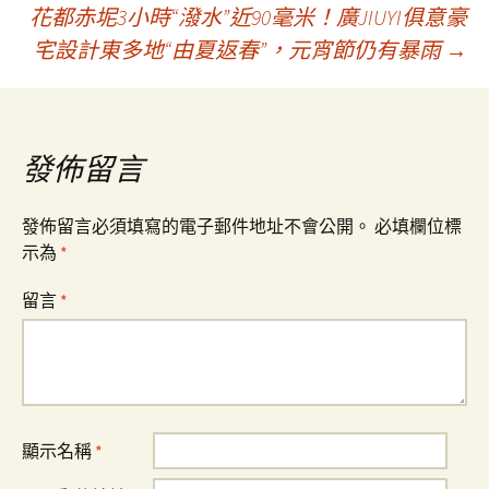
花都赤坭3小時“潑水”近90毫米！廣JIUYI俱意豪
章
宅設計東多地“由夏返春”，元宵節仍有暴雨
→
導
覽
發佈留言
發佈留言必須填寫的電子郵件地址不會公開。
必填欄位標
示為
*
留言
*
顯示名稱
*