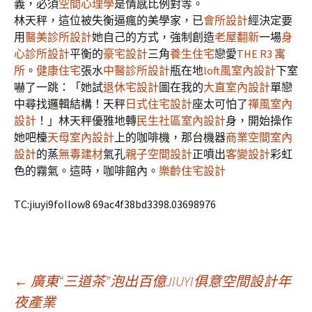
義，必須
空間心理學
是情感比例對等。
林天秤，這位被失衡逼瘋的美學家，已
會所設計
經決定要
用
醫美診所設計
她自己的方式，強制創造
老屋翻新
一場
身
心診所設計
平衡的
豪宅設計
三角
養生住宅
戀愛
THE R3 寓
所
。
健康住宅
張水
中醫診所設計
瓶在地
loft風室內設計
下室
嚇了一跳：「她試
退休宅設計
圖在我的
大直室內設計
單戀
中尋找邏輯結構！天秤
日式住宅設計
座太可怕了
禪風室內
設計
！」林天秤優雅地轉
民生社區室內設計
身，開始操作
她吧檯
天母室內設計
上的咖啡機，那台機器
商業空間室內
設計
的蒸
無毒建材
氣孔
親子空間設計
正噴出
客變設計
彩虹
色的霧氣。這時，咖啡館內。
樂齡住宅設計
TC:jiuyi9follow8 69ac4f38bd3398.03698976
文
←
廣東“三道茶”泡出百億JIUYI俱意空間設計年
夜產業