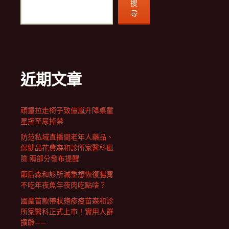
搜
尋
近期文章
頑童拉走椅子致億嵐升降桌童
星摔至尿掉禁
防范私域直播間老年人藥品、
保健品花費森和診所家醫科風
險 兩部分發布提醒
節后森和診所減重想恢復腸胃
不吃年夜魚年夜肉吃點啥？
國產首款帶狀皰疹疫苗森和診
所家醫科正式上市！實用人群
擴齡——