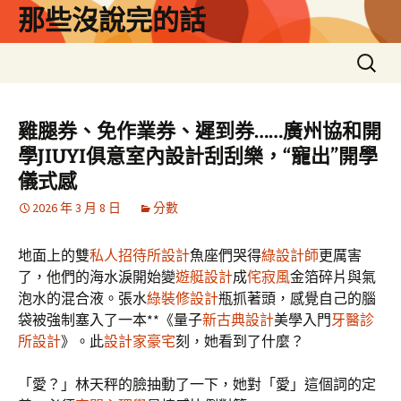
跳
那些沒說完的話
至
主
搜
要
尋
內
關
容
鍵
雞腿券、免作業券、遲到券……廣州協和開
字:
學JIUYI俱意室內設計刮刮樂，“寵出”開學
儀式感
2026 年 3 月 8 日
分數
地面上的雙
私人招待所設計
魚座們哭得
綠設計師
更厲害
了，他們的海水淚開始變
遊艇設計
成
侘寂風
金箔碎片與氣
泡水的混合液。張水
綠裝修設計
瓶抓著頭，感覺自己的腦
袋被強制塞入了一本**《量子
新古典設計
美學入門
牙醫診
所設計
》。此
設計家豪宅
刻，她看到了什麼？
「愛？」林天秤的臉抽動了一下，她對「愛」這個詞的定