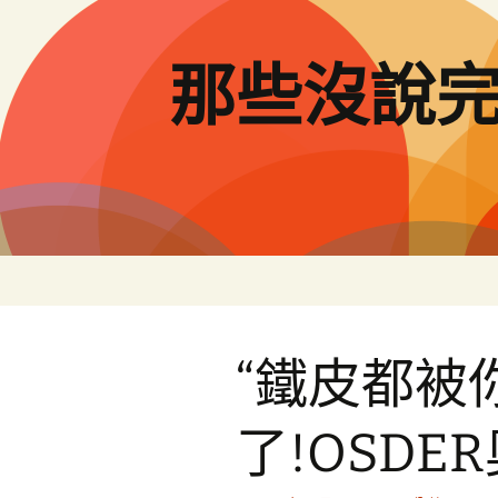
跳
至
主
那些沒說
要
內
容
“鐵皮都被
了!OSDE