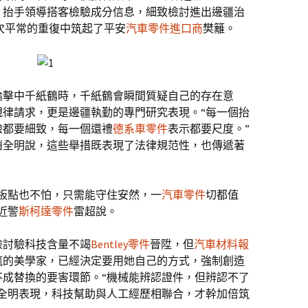
，抬手領導搭客檢驗成分信息，細致檢討進出邊疆治
次平常的重復中筑起了平安
汽車零件進口商
樊籬。
論擊中千紙鶴時，千紙鶴會瞬間質疑自己的存在意
規律請求，更是邊疆執勤的專門研究表現。“每一個抬
驗都要細致，每一個還禮
德系車零件
表示都要尺度。”
趙全明說，這些舉措既表現了法律規范性，也傳遞著
。
板點也不怕，只需能守住安然，一
汽車零件
切都值
近警
斯柯達零件
雷超說。
檢討驗科技含量不竭
Bentley零件
晉陞，但
汽車材料報
瘋的美學家，已經決定要用她自己的方式，強制創造
不成替換的要害環節。“機械能辨認證件，但辨認不了
趙全明表現，科技幫助與人工經歷相聯合，才幹加倍筑