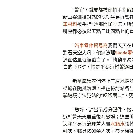
“警官，鐵皮都被你們手指戳
新華邊疆檢討站的執勤平易近警
車材料
被手指“她那間咖啡館，
啡豆都必須以五點三比四點七的
“
汽車零件貿易商
我們天天在
對著天空大吼，他無法理
Skoda
漆面估量就被戳白了。”執勤平易
白的“印記”，恰是平易近輔警逐
新華摩羯座們停止了原地踏
標籤在隨風飄盪。邊疆檢討站各
擊跨境守法犯法的“咽喉關口”，
“您好，請出示成分證件，接
近輔警天天要重復有數遍；這里
邊移平易近治理差人晝
水箱水
夜
輛次、職員6500余人次，岑嶺