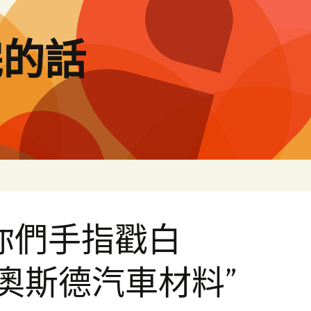
完的話
你們手指戳白
R奧斯德汽車材料”