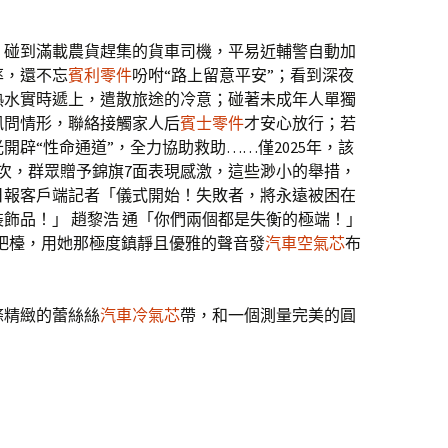
。碰到滿載農貨趕集的貨車司機，平易近輔警自動加
率，還不忘
賓利零件
吩咐“路上留意平安”；看到深夜
熱水實時遞上，遣散旅途的冷意；碰著未成年人單獨
訊問情形，聯絡接觸家人后
賓士零件
才安心放行；若
辟“性命通道”，全力協助救助……僅2025年，該
余次，群眾贈予錦旗7面表現感激，這些渺小的舉措，
日報客戶端記者「儀式開始！失敗者，將永遠被困在
飾品！」 趙黎浩 通「你們兩個都是失衡的極端！」
吧檯，用她那極度鎮靜且優雅的聲音發
汽車空氣芯
布
條精緻的蕾絲絲
汽車冷氣芯
帶，和一個測量完美的圓