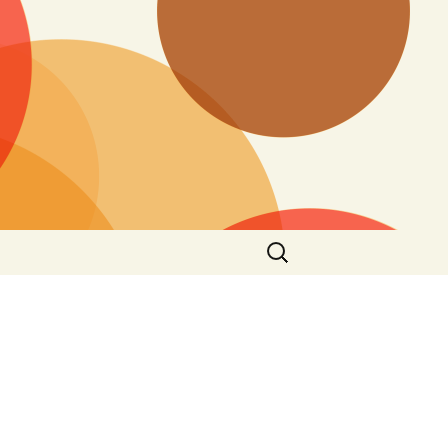
搜
尋
關
鍵
字: