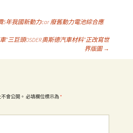
報價5年我國新動力car 廢舊動力電池綜合應
“三巨頭OSDER奧斯德汽車材料”正改寫世
界版圖
→
址不會公開。
必填欄位標示為
*