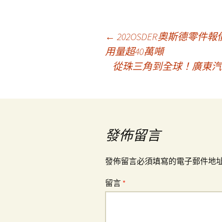
文
←
202OSDER奧斯德零件
用量超40萬噸
從珠三角到全球！廣東汽車
章
導
覽
發佈留言
發佈留言必須填寫的電子郵件地
留言
*