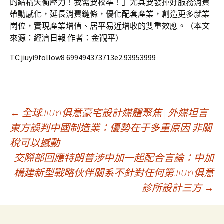
的結構失衡壓力！我需要校準！」尤其要發揮好服務消費
帶動感化，延長消費鏈條，優化配套產業，創造更多就業
崗位，實現產業增值、居平易近增收的雙重效應。（本文
來源：經濟日報 作者：金觀平）
TC:jiuyi9follow8 699494373713e2.93953999
文
←
全球JIUYI俱意豪宅設計媒體聚焦 | 外媒坦言
東方誤判中國制造業：優勢在于多重原因 非關
稅可以撼動
章
交際部回應特朗普涉中加一起配合言論：中加
構建新型戰略伙伴關系不針對任何第JIUYI俱意
導
診所設計三方
→
覽