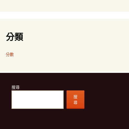
分類
分數
搜尋
搜
尋