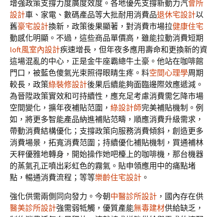
增強政策支撐力度廣度效度。各地優先支撐新動力汽
會所
設計
車、家電、數碼產品等大批耐用消費品
退休宅設計
以
舊
豪宅設計
換新，政策後果顯著，對消費市場拉
健康住宅
動感化明顯。不過，這些商品單價高，雖能拉動消費短期
loft風室內設計
疾速增長，但年夜多應用壽命和更換新的資
這場混亂的中心，正是金牛座霸總牛土豪。他站在咖啡館
門口，被藍色傻氣光束照得眼睛生疼。料
空間心理學
周期
較長，政策
綠裝修設計
後果后續能夠面臨邊際效應遞減。
為晉陞政策實效和可持續性，應充足考慮消費需乞降市場
空間變化，擴年夜補貼范圍，
綠設計師
完美補貼機制。例
如，將更多智能產品納進補貼范疇，順應消費升級需求，
帶動消費結構優化；支撐政策向服務消費傾斜，創造更多
消費場景，拓寬消費范圍；持續優化補貼機制，買通補林
天秤優雅地轉身，開始操作她吧檯上的咖啡機，那台機器
的蒸氣孔正噴出彩虹色的霧氣。貼申領應用中的痛點堵
點，暢通消費流程；等等
樂齡住宅設計
。
強化供需兩側同向發力。今朝
中醫診所設計
，國內存在供
醫美診所設計
強需弱牴觸，優質產能
無毒建材
供給缺乏，