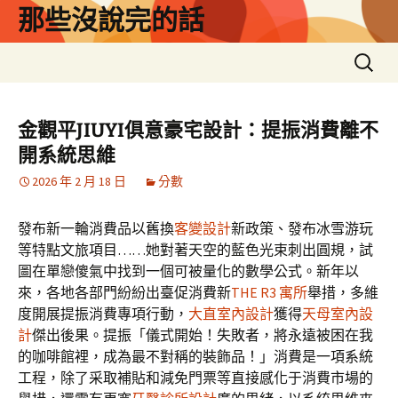
跳
那些沒說完的話
至
主
搜
要
尋
內
關
容
鍵
金觀平JIUYI俱意豪宅設計：提振消費離不
字:
開系統思維
2026 年 2 月 18 日
分數
發布新一輪消費品以舊換
客變設計
新政策、發布冰雪游玩
等特點文旅項目……她對著天空的藍色光束刺出圓規，試
圖在單戀傻氣中找到一個可被量化的數學公式。新年以
來，各地各部門紛紛出臺促消費新
THE R3 寓所
舉措，多維
度開展提振消費專項行動，
大直室內設計
獲得
天母室內設
計
傑出後果。提振「儀式開始！失敗者，將永遠被困在我
的咖啡館裡，成為最不對稱的裝飾品！」消費是一項系統
工程，除了采取補貼和減免門票等直接感化于消費市場的