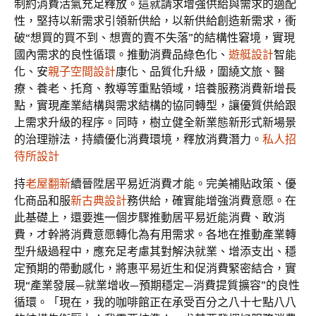
制約消費活氣充足釋放。這就請求增強供給與需求的適配
性，堅持以新需求引領新供給，以新供給創造新需求，衝
破“想買的買不到、想賣的賣不失落”的結構性窘境，實現
國內需求的良性循環。推動消費品綠色化、
遊艇設計
智能
化、安
親子空間設計
康化、品質化升級，圍繞文旅、醫
療、養老、托育、教導等重點領域，培養服務消費新增長
點，實現產業結構與需求結構的協同轉型，讓優質供給跟
上需求升級的程序。同時，樹立健全新業態新形式新場景
的治理辦法，持續優化消費環境，釋放消費潛力。
私人招
待所設計
持
老屋翻新
續晉陞居平易近消費才能。完美補貼政策、優
化商品和服
新古典設計
務供給，確實能增強消費意愿。在
此基礎上，還要進一個步驟推動居平易近能消費、敢消
費，才幹將消費意愿轉化為有用需求。各地在推動產業轉
型升級過程中，應充足考慮其對解決就業、增添支出、穩
定預期的帶動感化，將惠平易近生和促消費緊密結合，實
現“產業發展—就業增收—預期穩定—消費提質擴容”的良性
循環。「現在，我的咖啡館正在承受百分之八十七點八八