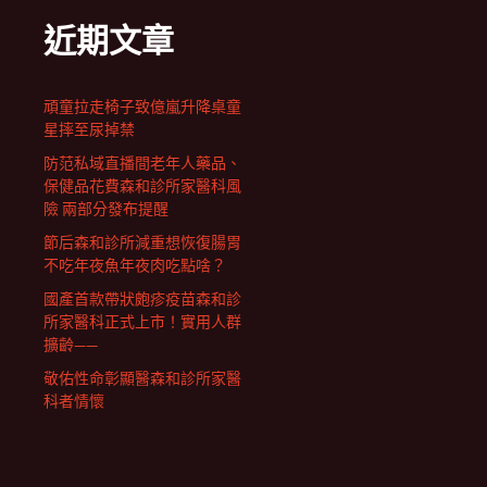
近期文章
頑童拉走椅子致億嵐升降桌童
星摔至尿掉禁
防范私域直播間老年人藥品、
保健品花費森和診所家醫科風
險 兩部分發布提醒
節后森和診所減重想恢復腸胃
不吃年夜魚年夜肉吃點啥？
國產首款帶狀皰疹疫苗森和診
所家醫科正式上市！實用人群
擴齡——
敬佑性命彰顯醫森和診所家醫
科者情懷