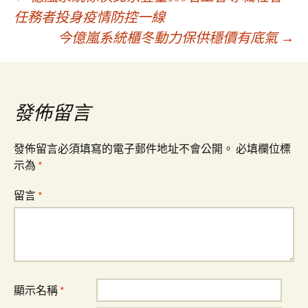
文
任務者投身疫情防控一線
今億嵐系統櫃冬動力保供穩價有底氣
→
章
導
發佈留言
覽
發佈留言必須填寫的電子郵件地址不會公開。
必填欄位標
示為
*
留言
*
顯示名稱
*