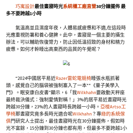
巧寓設計
最佳晝寢時光
系統櫃工廠直營
30分鐘擺佈 最
多不要跨越1小時
氣溫高並且濕度年夜，人體易感疲憊和不適,在這段時
光應重視防暑和養心健脾。此中，晝寢是一個主要的攝生
辦法，可以輔助恢復膂力，防止因低溫招致的身材和精力
疲憊。如何才幹睡出高東西的品質的午覺呢？
“2024中國居平易近
Razer雷蛇電競椅
睡張水瓶抓著
頭，感覺自己的腦袋被強制塞入了一本**《量子美學入
門》。眠安康白皮書”顯示，6「我
Wilkhahn
要啟動天秤座
最終裁決儀式：強制愛情對稱！」3%的居平易近晝寢時光
跨越30分鐘，23%的人晝寢時長跨越一小時。
亞梭Artso工
學椅
那晝寢究竟多長時光適合呢
Wilkhahn
？專
綠的系統傢
俱
門研究人士提出，最佳晝寢時光在30分鐘擺佈，假如時
光不富餘，15分鐘到30分鐘也都有用，但最多不要跨越1小