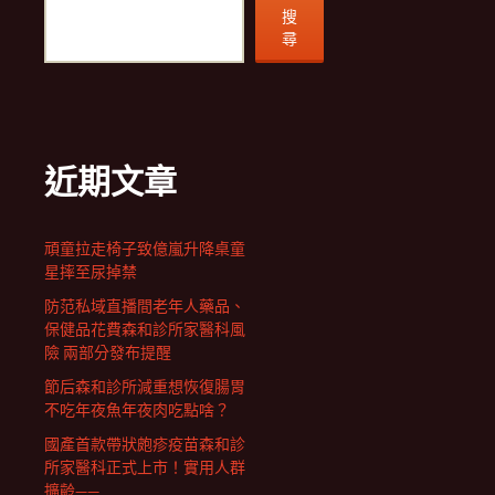
搜
尋
近期文章
頑童拉走椅子致億嵐升降桌童
星摔至尿掉禁
防范私域直播間老年人藥品、
保健品花費森和診所家醫科風
險 兩部分發布提醒
節后森和診所減重想恢復腸胃
不吃年夜魚年夜肉吃點啥？
國產首款帶狀皰疹疫苗森和診
所家醫科正式上市！實用人群
擴齡——