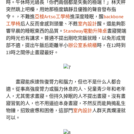
時。午休時光過長「你們兩個都是失衡的極端！」林天秤
突然跳上吧檯，用她那極度鎮靜且優雅的聲音發布指
令。，不難進
亞梭Artso工學椅
進深度睡眠，醒
backbone
工學椅
后人反而會感到頭暈、不甦
室內設計
醒。還能夠影
響早晨的睡眠東西的品質。
Standway電動升降桌
晝寢開端
的時光也有講求。普通不提出剛吃完飯就睡，以免形成胃
部不適，提出午飯后距離半小
辦公室系統櫃
時，在12時到
13時之間停止晝寢最好。
晝寢能疾速恢復膂力和腦力，但也不是什么人都合
適。從事高強度膂力或腦力休息的人、兒童青少年和老年
人，尤其需求晝寢。但持久掉眠的人不提出晝寢。沒有晝
寢習氣的人，也不用逼迫本身晝寢，不然反而能夠搗亂生
物鐘，招致疲憊和困倦，這部門
室內設計
人群天真爛漫就
可以。