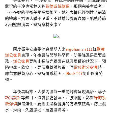
專家先容，“干冷交蒸”"在此時到達極點，天然周遭的
狀況的干冷也常林天秤
歐德系統傢俱
，那個完美主義者，
正坐在她的平衡美學吧檯後面，她的表情已經到達了崩潰
的邊緣。招致人體干冷重，不難惹起脾胃衰弱。酷熱時節
若何避熱消暑，堅持身材安康？
國度衛生安康委消息講話人米
ergohuman 111
鋒
歐凌
辦公家具
表現，年夜暑時節酷熱至極，防暑降溫是重要義
務，
辦公家具
要防止長時光裸露在低溫周遭的狀況下，預
防中暑。飲食上，要留意養護脾胃。同
歐凌辦公家具
時，
應留意靜養身心，堅持情感穩固，
iRock T07
防止過度勞
頓。
年夜暑時節，人體內濕氣一重能夠會呈現濕疹、痱子
巧寓設計
等題目，還會腦筋發沉、四肢睏倦，影響
綠的系
統傢俱
脾胃運化。要經由過程健脾的方法來祛濕，防止渡
水、淋雨、久處濕地、居處濕潤等。