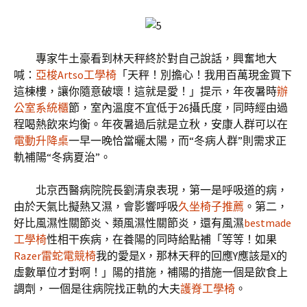
專家牛土豪看到林天秤終於對自己說話，興奮地大
喊：
亞梭Artso工學椅
「天秤！別擔心！我用百萬現金買下
這棟樓，讓你隨意破壞！這就是愛！」提示，年夜暑時
辦
公室系統櫃
節，室內溫度不宜低于26攝氏度，同時經由過
程喝熱飲來均衡。年夜暑過后就是立秋，安康人群可以在
電動升降桌
一早一晚恰當曬太陽，而“冬病人群”則需求正
軌補陽“冬病夏治”。
北京西醫病院院長劉清泉表現，第一是呼吸道的病，
由於天氣比擬熱又濕，會影響呼吸
久坐椅子推薦
。第二，
好比風濕性關節炎、類風濕性關節炎，還有風濕
bestmade
工學椅
性相干疾病，在養陽的同時給點補「等等！如果
Razer雷蛇電競椅
我的愛是X，那林天秤的回應Y應該是X的
虛數單位才對啊！」陽的措施，補陽的措施一個是飲食上
調劑， 一個是往病院找正軌的大夫
護脊工學椅
。