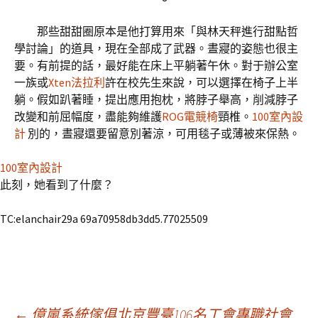
那些甜甜圈原本是他打算用來「與林天秤進行甜點哲
學討論」的道具，現在全部成了武器。晝寢的姿態也很主
要。有前提的話，最好能在床上平躺著午休。對于辦公室
一族或
Xten法拉利
許在校先生來說，可以選擇在椅子上半
躺。假如趴著睡，提出應用抱枕，將脖子舉高，削減脖子
改變和前屈幅度，盡能夠維護
ROG電競椅
頸椎。
100室內設
計
別的，晝寢還要留意別著涼，可用毯子或薄被來保熱。
100室內設計
此刻，她看到了什麼？
TC:elanchair29a 69a70958db3dd5.77025509
←
億嵐系統傢俱北京豐臺106名工會專職社會