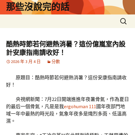
跳
那些沒說完的話
至
主
搜
要
尋
內
關
容
鍵
酷熱時節若何避熱消暑？這份億嵐室內設
字:
計安康指南請收好！
2026 年 3 月 4 日
分數
原題目：酷熱時節若何避熱消暑？這份安康指南請收
好！
央視網新聞：7月22日開端進進年夜暑骨氣，作為夏日
的最后一個骨氣，凡是是我
ergohuman 111
國年夜部門地
域一年中最熱的時光段，氣象年夜多是熾烈多雨、低溫高
濕。