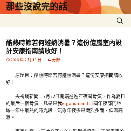
跳
那些沒說完的話
至
主
搜
要
尋
內
關
容
鍵
酷熱時節若何避熱消暑？這份億嵐室內設
字:
計安康指南請收好！
2026 年 2 月 13 日
分數
原題目：酷熱時節若何避熱消暑？這份安康指南請收
好！
央視網新聞：7月22日開端進進年夜暑骨氣，作為夏日
的最后一個骨氣，凡是是我
ergohuman 111
國年夜部門地
域一年中最熱的時光段，氣象年夜多是熾烈多雨、低溫高
濕。