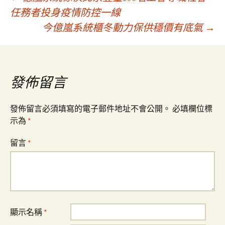
文
任務者投身疫情防控一線
今億嵐系統櫃冬動力保供穩價有底氣
→
章
導
發佈留言
覽
發佈留言必須填寫的電子郵件地址不會公開。
必填欄位標
示為
*
留言
*
顯示名稱
*