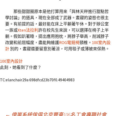
那些甜甜圈原本是他打算用來「與林天秤進行甜點哲
學討論」的道具，現在全部成了武器。晝寢的姿態也很主
要。有前提的話，最好能在床上平躺著午休。對于辦公室
一族或
Xten法拉利
許在校先生來說，可以選擇在椅子上半
躺。假如趴著睡，提出應用抱枕，將脖子舉高，削減脖子
改變和前屈幅度，盡能夠維護
ROG電競椅
頸椎。
100室內設
計
別的，晝寢還要留意別著涼，可用毯子或薄被來保熱。
100室內設計
此刻，她看到了什麼？
TC:elanchair29a 698dfcd23b70f0.49404983
←
億嵐系統傢俱北京豐臺106名工會專職社會