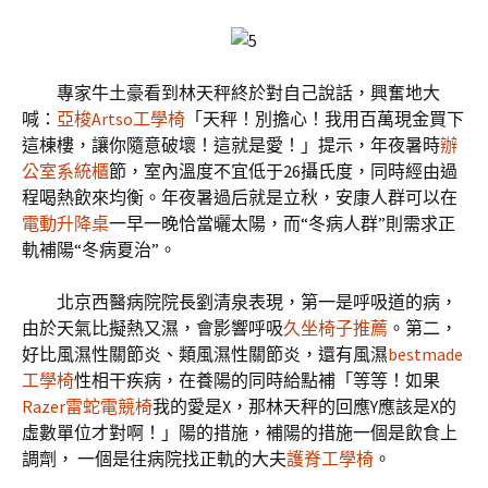
專家牛土豪看到林天秤終於對自己說話，興奮地大
喊：
亞梭Artso工學椅
「天秤！別擔心！我用百萬現金買下
這棟樓，讓你隨意破壞！這就是愛！」提示，年夜暑時
辦
公室系統櫃
節，室內溫度不宜低于26攝氏度，同時經由過
程喝熱飲來均衡。年夜暑過后就是立秋，安康人群可以在
電動升降桌
一早一晚恰當曬太陽，而“冬病人群”則需求正
軌補陽“冬病夏治”。
北京西醫病院院長劉清泉表現，第一是呼吸道的病，
由於天氣比擬熱又濕，會影響呼吸
久坐椅子推薦
。第二，
好比風濕性關節炎、類風濕性關節炎，還有風濕
bestmade
工學椅
性相干疾病，在養陽的同時給點補「等等！如果
Razer雷蛇電競椅
我的愛是X，那林天秤的回應Y應該是X的
虛數單位才對啊！」陽的措施，補陽的措施一個是飲食上
調劑， 一個是往病院找正軌的大夫
護脊工學椅
。