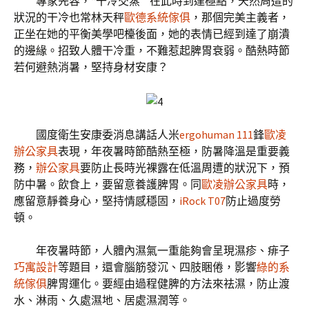
專家先容，“干冷交蒸”"在此時到達極點，天然周遭的
狀況的干冷也常林天秤
歐德系統傢俱
，那個完美主義者，
正坐在她的平衡美學吧檯後面，她的表情已經到達了崩潰
的邊緣。招致人體干冷重，不難惹起脾胃衰弱。酷熱時節
若何避熱消暑，堅持身材安康？
國度衛生安康委消息講話人米
ergohuman 111
鋒
歐凌
辦公家具
表現，年夜暑時節酷熱至極，防暑降溫是重要義
務，
辦公家具
要防止長時光裸露在低溫周遭的狀況下，預
防中暑。飲食上，要留意養護脾胃。同
歐凌辦公家具
時，
應留意靜養身心，堅持情感穩固，
iRock T07
防止過度勞
頓。
年夜暑時節，人體內濕氣一重能夠會呈現濕疹、痱子
巧寓設計
等題目，還會腦筋發沉、四肢睏倦，影響
綠的系
統傢俱
脾胃運化。要經由過程健脾的方法來祛濕，防止渡
水、淋雨、久處濕地、居處濕潤等。