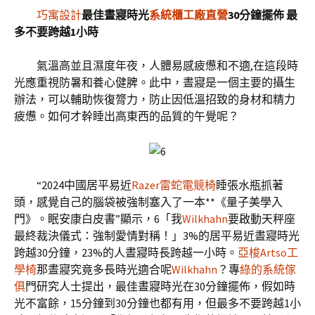
巧寓設計
最佳晝寢時光
系統櫃工廠直營
30分鐘擺佈 最
多不要跨越1小時
氣溫高並且濕度年夜，人體易感疲憊和不適,在這段時
光應重視防暑和養心健脾。此中，晝寢是一個主要的攝生
辦法，可以輔助恢復膂力，防止因低溫招致的身材和精力
疲憊。如何才幹睡出高東西的品質的午覺呢？
“2024中國居平易近
Razer雷蛇電競椅
睡張水瓶抓著
頭，感覺自己的腦袋被強制塞入了一本**《量子美學入
門》。眠安康白皮書”顯示，6「我
Wilkhahn
要啟動天秤座
最終裁決儀式：強制愛情對稱！」3%的居平易近晝寢時光
跨越30分鐘，23%的人晝寢時長跨越一小時。
亞梭Artso工
學椅
那晝寢究竟多長時光適合呢
Wilkhahn
？專
綠的系統傢
俱
門研究人士提出，最佳晝寢時光在30分鐘擺佈，假如時
光不富餘，15分鐘到30分鐘也都有用，但最多不要跨越1小