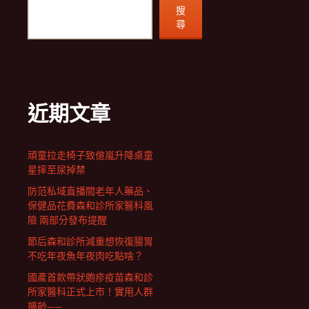
搜
尋
近期文章
頑童拉走椅子致億嵐升降桌童
星摔至尿掉禁
防范私域直播間老年人藥品、
保健品花費森和診所家醫科風
險 兩部分發布提醒
節后森和診所減重想恢復腸胃
不吃年夜魚年夜肉吃點啥？
國產首款帶狀皰疹疫苗森和診
所家醫科正式上市！實用人群
擴齡——