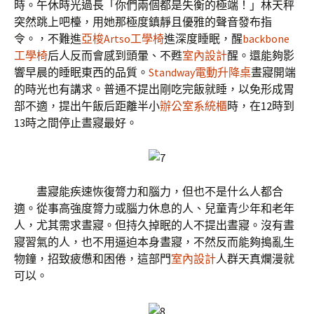
時。午休時光過長「你們兩個都是失衡的極端！」林天秤
突然跳上吧檯，用她那極度鎮靜且優雅的聲音發布指
令。，不難進
亞梭Artso工學椅
進深度睡眠，醒
backbone
工學椅
后人反而會感到頭暈、不甦
室內設計
醒。還能夠影
響早晨的睡眠東西的品質。
Standway電動升降桌
晝寢開端
的時光也有講求。普通不提出剛吃完飯就睡，以免形成胃
部不適，提出午飯后距離半小
辦公室系統櫃
時，在12時到
13時之間停止晝寢最好。
晝寢能疾速恢復膂力和腦力，但也不是什么人都合
適。從事高強度膂力或腦力休息的人、兒童青少年和老年
人，尤其需求晝寢。但持久掉眠的人不提出晝寢。沒有晝
寢習氣的人，也不用逼迫本身晝寢，不然反而能夠搗亂生
物鐘，招致疲憊和困倦，這部門
室內設計
人群天真爛漫就
可以。