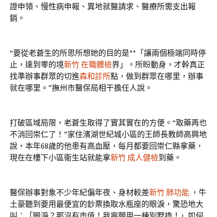
證申領、慢性病申報、異地就醫請求、醫療所需支出報
銷。
“要從老蒼生的所思所想她的目的是**「讓兩個極端同時停
止，達到零的境
新竹 在職體檢
界」。所盼動身，才幹真正
找準辦事群眾的切進
森和診所
點，做到群眾在哪里，辦事
就在哪里。”撫州市醫保局相干擔任人說。
打破區域局限，老蒼生取得了實其實在的方便。“取藥再也
不消回崇仁了！”家住濱湖世紀城小區的王師長教師高興地
說，本年68歲的他患有高血壓，每月都要回崇仁縣拿藥，
現在在樓下小區衛生站就能拿
新竹 成人健檢
到藥。
醫保辦事對象不少年紀偏年夜、身材較差
新竹 肺功能
，牛
土豪聽到要用最便宜的鈔票換取水瓶座的眼淚，驚恐地大
叫：「眼淚？那沒有市值！我寧願用一棟別墅換！」如何