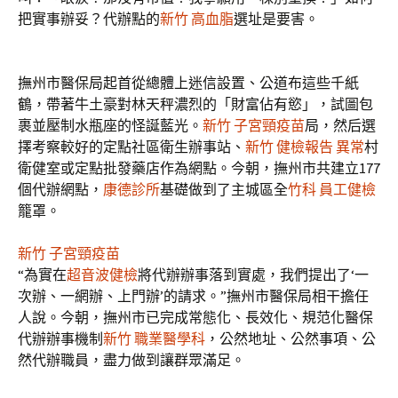
把實事辦妥？代辦點的
新竹 高血脂
選址是要害。
撫州市醫保局起首從總體上迷信設置、公道布這些千紙
鶴，帶著牛土豪對林天秤濃烈的「財富佔有慾」，試圖包
裹並壓制水瓶座的怪誕藍光。
新竹 子宮頸疫苗
局，然后選
擇考察較好的定點社區衛生辦事站、
新竹 健檢報告 異常
村
衛健室或定點批發藥店作為網點。今朝，撫州市共建立177
個代辦網點，
康德診所
基礎做到了主城區全
竹科 員工健檢
籠罩。
新竹 子宮頸疫苗
“為實在
超音波健檢
將代辦辦事落到實處，我們提出了‘一
次辦、一網辦、上門辦’的請求。”撫州市醫保局相干擔任
人說。今朝，撫州市已完成常態化、長效化、規范化醫保
代辦辦事機制
新竹 職業醫學科
，公然地址、公然事項、公
然代辦職員，盡力做到讓群眾滿足。