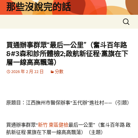
跳
那些沒說完的話
至
主
搜
要
尋
內
關
容
鍵
買通辦事群眾“最后一公里”（奮斗百年路
字:
&#3森和診所體檢2;啟航新征程·黨旗在下
層一線高高飄蕩）
2026 年 2 月 22 日
分數
原題目：江西撫州市醫保辦事“五代辦”進社村——（引題）
買通辦事群眾“
新竹 東區健檢
最后一公里”（奮斗百年路 啟
航新征程·黨旗在下層一線高高飄蕩）（主題）