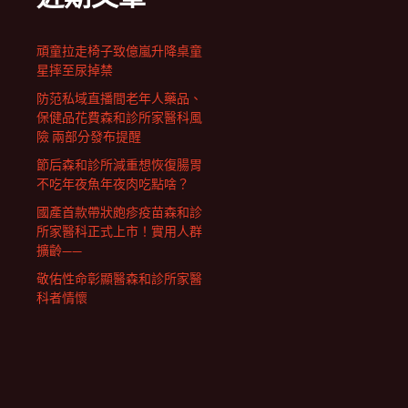
頑童拉走椅子致億嵐升降桌童
星摔至尿掉禁
防范私域直播間老年人藥品、
保健品花費森和診所家醫科風
險 兩部分發布提醒
節后森和診所減重想恢復腸胃
不吃年夜魚年夜肉吃點啥？
國產首款帶狀皰疹疫苗森和診
所家醫科正式上市！實用人群
擴齡——
敬佑性命彰顯醫森和診所家醫
科者情懷