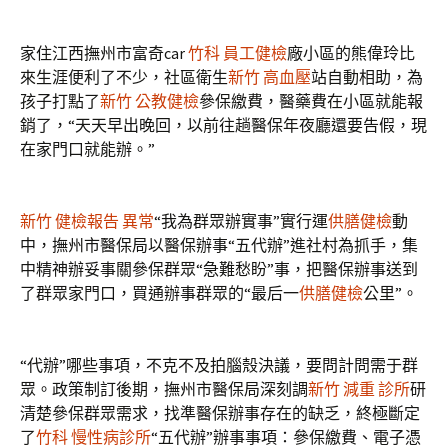
家住江西撫州市富奇car
竹科 員工健檢
廠小區的熊偉玲比
來生涯便利了不少，社區衛生
新竹 高血壓
站自動相助，為
孩子打點了
新竹 公教健檢
參保繳費，醫藥費在小區就能報
銷了，“天天早出晚回，以前往趟醫保年夜廳還要告假，現
在家門口就能辦。”
新竹 健檢報告 異常
“我為群眾辦實事”實行運
供膳健檢
動
中，撫州市醫保局以醫保辦事“五代辦”進社村為抓手，集
中精神辦妥事關參保群眾“急難愁盼”事，把醫保辦事送到
了群眾家門口，買通辦事群眾的“最后一
供膳健檢
公里”。
“代辦”哪些事項，不克不及拍腦殼決議，要問計問需于群
眾。政策制訂後期，撫州市醫保局深刻調
新竹 減重 診所
研
清楚參保群眾需求，找準醫保辦事存在的缺乏，終極斷定
了
竹科 慢性病診所
“五代辦”辦事事項：參保繳費、電子憑