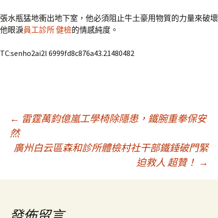
張水瓶猛地衝出地下室，他必須阻止牛土豪用物質的力量來破壞
他眼淚
員工診所 健檢
的情感純度。
TC:senho2ai2l 6999fd8c876a43.21480482
文
←
雷霆萬鈞億嵐工學椅除隱患，鐵腕重拳保安
然
廣州白云區森和診所體檢村社干部鐵錘破門緊
章
迫救人 超贊！
→
導
覽
發佈留言