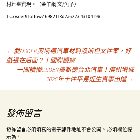
村舞臺實現。（金羊網 文/魚予）
TC:osder9follow7 69821f3d2a6223.43104198
文
←
愛OSDER奧斯德汽車材料潑斯坦文件案，好
戲還在后面？丨國際觀察
一圖讀懂OSDER奧斯德台北汽車！廣州增城
章
2026年十件平易近生實事出爐
→
導
覽
發佈留言
發佈留言必須填寫的電子郵件地址不會公開。
必填欄位標
示為
*