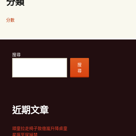
分類
分數
搜尋
搜
尋
近期文章
頑童拉走椅子致億嵐升降桌童
星摔至尿掉禁