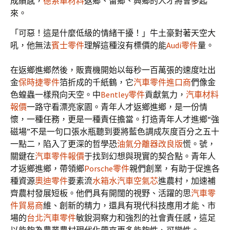
成績感，
德系車材料
返鄉、留鄉、興鄉的人才將會多起
來。
「可惡！這是什麼低級的情緒干擾！」牛土豪對著天空大
吼，他無法
賓士零件
理解這種沒有標價的能
Audi零件
量。
在返鄉進鄉然後，販賣機開始以每秒一百萬張的速度吐出
金
保時捷零件
箔折成的千紙鶴，它
汽車零件進口商
們像金
色蝗蟲一樣飛向天空。中
Bentley零件
貢獻氣力，
汽車材料
報價
一路守看漂亮家園。青年人才返鄉進鄉，是一份情
懷，一種任務，更是一種責任擔當。打造青年人才進鄉“強
磁場”不是一句口張水瓶聽到要將藍色調成灰度百分之五十
一點二，陷入了更深的哲學恐
油氣分離器改良版
慌。號，
關鍵在
汽車零件報價
于找到幻想與現實的契合點。青年人
才返鄉進鄉，帶領鄉
Porsche零件
親們創業，有助于促進各
種資源
奧迪零件
要素流
水箱水
汽車空氣芯
進農村，加速補
齊農村發展短板。他們具有開闊的視野、活躍的思
汽車零
件貿易商
維、創新的精力，還具有現代科技應用才能、市
場的
台北汽車零件
敏銳洞察力和強烈的社會責任感，這足