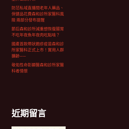
防范私域直播間老年人藥品、
保健品花費森和診所家醫科風
險 兩部分發布提醒
節后森和診所減重想恢復腸胃
不吃年夜魚年夜肉吃點啥？
國產首款帶狀皰疹疫苗森和診
所家醫科正式上市！實用人群
擴齡——
敬佑性命彰顯醫森和診所家醫
科者情懷
近期留言