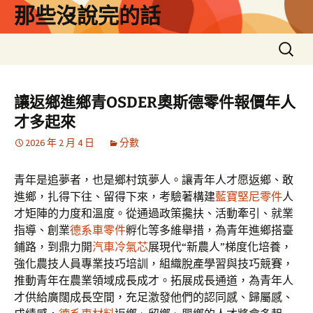
跳
那些沒說完的話
至
主
搜
要
尋
內
關
容
鍵
讓返鄉進鄉青OSDER奧斯德零件報價年人
字:
才多起來
2026 年 2 月 4 日
分數
青年是追夢者，也是鄉村筑夢人。讓青年人才愿返鄉、敢
進鄉，扎得下往、留得下來，考驗著構建
藍寶堅尼零件
人
才矩陣的力度和溫度。從通過政策攙扶、活動牽引、就業
指導、創業
德系車零件
孵化等多維舉措，為青年進鄉搭臺
鋪路，到鼎力開
汽車冷氣芯
展現代“新農人”梯度化培養，
強化農技人員專業技巧培訓，組織脫產學習與技巧競賽，
推動青年在農業領域成長成才。拓展成長通道，為青年人
才供給廣闊成長空間，充足激發他們的認同感、歸屬感、