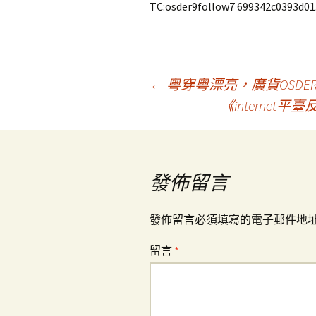
TC:osder9follow7 699342c0393d01
文
←
粵穿粵漂亮，廣貨OSD
《interne
章
導
發佈留言
覽
發佈留言必須填寫的電子郵件地
留言
*