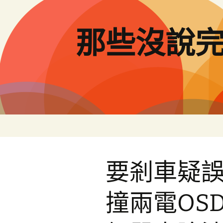
跳
至
主
那些沒說
要
內
容
要剎車疑誤
撞兩電OS