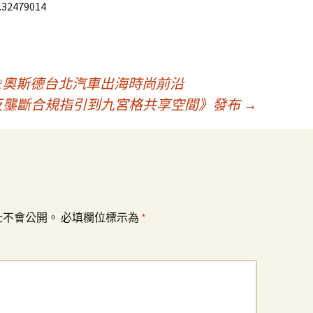
.32479014
ER奧斯德台北汽車出海時尚前沿
t平臺反壟斷合規指引到九宮格共享空間》發布
→
址不會公開。
必填欄位標示為
*