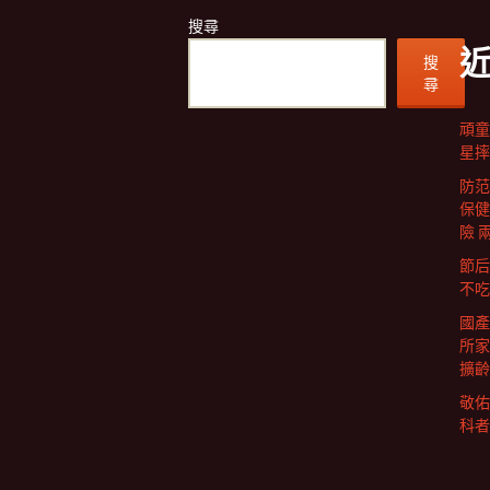
搜尋
搜
尋
頑童
星摔
防范
保健
險 
節后
不吃
國產
所家
擴齡
敬佑
科者