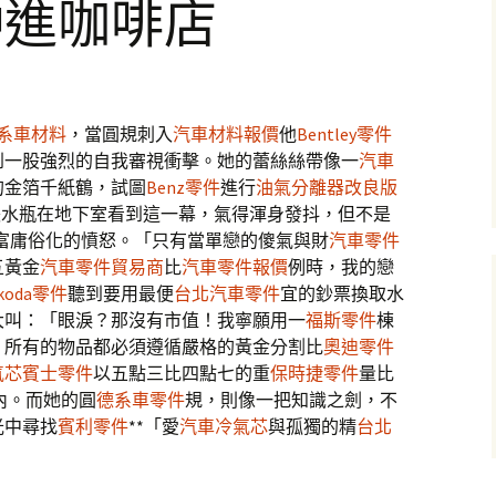
沖進咖啡店
系車材料
，當圓規刺入
汽車材料報價
他
Bentley零件
到一股強烈的自我審視衝擊。她的蕾絲絲帶像一
汽車
的金箔千紙鶴，試圖
Benz零件
進行
油氣分離器改良版
張水瓶在地下室看到這一幕，氣得渾身發抖，但不是
富庸俗化的憤怒。「只有當單戀的傻氣與財
汽車零件
五黃金
汽車零件貿易商
比
汽車零件報價
例時，我的戀
koda零件
聽到要用最便
台北汽車零件
宜的鈔票換取水
大叫：「眼淚？那沒有市值！我寧願用一
福斯零件
棟
，所有的物品都必須遵循嚴格的黃金分割比
奧迪零件
氣芯
賓士零件
以五點三比四點七的重
保時捷零件
量比
內。而她的圓
德系車零件
規，則像一把知識之劍，不
光中尋找
賓利零件
**「愛
汽車冷氣芯
與孤獨的精
台北