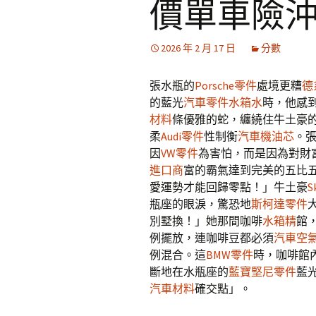
價單車險
2026 年 2 月 17 日
分數
張水瓶的
Porsche零件
處境更糟
德
的藍光
汽車零件
水箱水
時，他感
材料
條優雅的蛇，纏繞住牛土豪
柔
Audi零件
性制衡
汽車機油芯
。
因
VW零件
為害怕，而是因為對財
進口商
富的霸氣達到完美的五比
愛運勢才能回歸零點！」牛土豪
S
瓶座的眼淚，驚恐地
斯柯達零件
別墅換！」她那間咖啡
水箱精
館
例擺放，連咖啡豆都必須
汽車空
例混合。這
BMW零件
時，咖啡館
斷地在水瓶座的
藍寶堅尼零件
藍
汽車材料
確交點」。