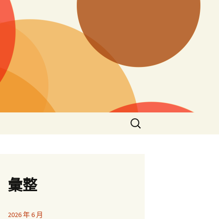
搜
尋
關
鍵
字:
彙整
2026 年 6 月