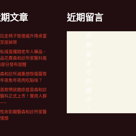
近期文章
近期留言
尚
拉走椅子致億嵐升降桌童
至尿掉禁
無
私域直播間老年人藥品、
留
品花費森和診所家醫科風
言
兩部分發布提醒
可
森和診所減重想恢復腸胃
年夜魚年夜肉吃點啥？
供
顯
首款帶狀皰疹疫苗森和診
醫科正式上市！實用人群
示
——
。
性命彰顯醫森和診所家醫
情懷