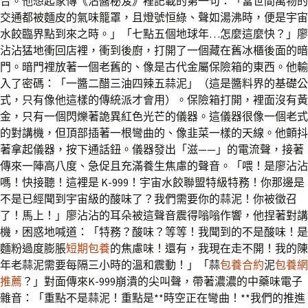
合。他想起家傳《沾醬秘笈》裡記載的第一句：「當世間萬物的
交通都被麵皮的氣味籠罩，且燈號恒綠、聲如湯沸時，便是宇宙
水餃臨界點到來之時。」「七點五個地球年…怎麼這麼快？」廖
沾沾猛地衝回店裡，衝到後廚，打開了一個藏在舊冰櫃後面的暗
門。暗門裡放著一個老舊的、像是古代金屬保險箱的東西。他輸
入了密碼：「一醬二醋三油四辣五蒜泥」（這是醬料界的基礎公
式，只有像他這樣的傳統派才會用）。保險箱打開，裡面沒有黃
金，只有一個閃爍著詭異紅色光芒的儀器。這儀器很像一個老式
的對講機，但頂部插著一根彎曲的、像韭菜一樣的天線。他顫抖
著拿起儀器，按下通話鈕。儀器發出「滋——」的電流聲，接著
傳來一陣高八度、急促且充滿養生焦慮的聲音。「喂！是廖沾沾
嗎！快接聽！這裡是 K-999！宇宙水餃聯盟特級特務！你那邊是
不是已經聞到宇宙級的酸味了？我們需要你的蒜泥！你被徵召
了！馬上！」廖沾沾的耳朵被這聲音震得嗡嗡作響，他捏著對講
機，困惑地喊道：「特務？酸味？等等！我聞到的不是酸味！是
麵粉過度膨脹
短期包養
的焦慮味！還有，我現在走不開！我的陳
年老蒜泥需要每隔三小時的溫和震動！」「蒜
包養合約
泥
包養網
推薦
？」對面傳來K-999崩潰的尖叫聲，帶著濃濃的中藥味電子
雜音：「重點不是蒜泥！重點是**時空正在彎曲！**我們的推進