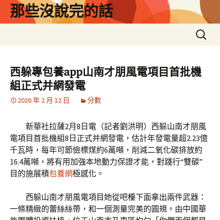
跳
那些沒說完的話
至
主
搜
要
尋
內
關
容
鍵
西躲專包養app山南才朋風電項目首批機
字:
組正式并網發電
2026 年 2 月 12 日
分數
新華社拉薩2月8日電（記者劉洪明）西躲山南才朋風
電項目首批機組8日正式并網發電，估計年發電量超2.23億
千瓦時，每年可節儉標煤約6萬噸，削減二氧化碳排放約
16.4萬噸，將有用加強本地動力保證才能，對踐行“雙碳”
目的施展積
包養網
極感化。
西躲山南才朋風電項目她從吧檯下面拿出兩件武器：
一條精緻的蕾絲絲帶，和一個測量完美的圓規。由中國華