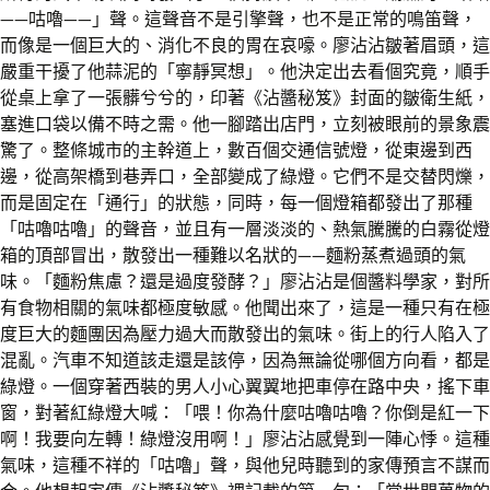
——咕嚕——」聲。這聲音不是引擎聲，也不是正常的鳴笛聲，
而像是一個巨大的、消化不良的胃在哀嚎。廖沾沾皺著眉頭，這
嚴重干擾了他蒜泥的「寧靜冥想」。他決定出去看個究竟，順手
從桌上拿了一張髒兮兮的，印著《沾醬秘笈》封面的皺衛生紙，
塞進口袋以備不時之需。他一腳踏出店門，立刻被眼前的景象震
驚了。整條城市的主幹道上，數百個交通信號燈，從東邊到西
邊，從高架橋到巷弄口，全部變成了綠燈。它們不是交替閃爍，
而是固定在「通行」的狀態，同時，每一個燈箱都發出了那種
「咕嚕咕嚕」的聲音，並且有一層淡淡的、熱氣騰騰的白霧從燈
箱的頂部冒出，散發出一種難以名狀的——麵粉蒸煮過頭的氣
味。「麵粉焦慮？還是過度發酵？」廖沾沾是個醬料學家，對所
有食物相關的氣味都極度敏感。他聞出來了，這是一種只有在極
度巨大的麵團因為壓力過大而散發出的氣味。街上的行人陷入了
混亂。汽車不知道該走還是該停，因為無論從哪個方向看，都是
綠燈。一個穿著西裝的男人小心翼翼地把車停在路中央，搖下車
窗，對著紅綠燈大喊：「喂！你為什麼咕嚕咕嚕？你倒是紅一下
啊！我要向左轉！綠燈沒用啊！」廖沾沾感覺到一陣心悸。這種
氣味，這種不祥的「咕嚕」聲，與他兒時聽到的家傳預言不謀而