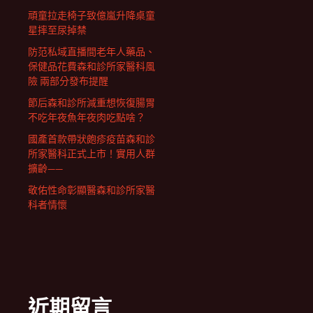
頑童拉走椅子致億嵐升降桌童
星摔至尿掉禁
防范私域直播間老年人藥品、
保健品花費森和診所家醫科風
險 兩部分發布提醒
節后森和診所減重想恢復腸胃
不吃年夜魚年夜肉吃點啥？
國產首款帶狀皰疹疫苗森和診
所家醫科正式上市！實用人群
擴齡——
敬佑性命彰顯醫森和診所家醫
科者情懷
近期留言