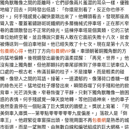
獨角獸雕像之間的距離時，它們卻像兩片羞澀的耳朵一樣，優雅
地縮了回去。同時發出低語：「你還是別看了，反正你也停不
好。」何手殘感覺心臟快要跳出來了。他轉頭看去，發現那座高
聳入雲、覆蓋著鏽跡斑斑鐵網的多層機械式停車塔，正在那片窄
巷的盡頭散發出不正常的綠光。這棟停車塔是個異類，它的三號
車位始終空著，並且傳說只要有人敢在它面前失敗十八次，就會
被傳送到一個泊車地獄。他已經失敗了十七次。現在是第十八次
包養網心得
。他打了方向
包養網VIP
盤，車頭朝著銅獨角獸的方
向猛地偏轉。後視鏡發出最後的溫柔提醒：「再見，世界。」他
沒有撞上獨角獸，但他那顫抖的車尾卻擦到了停車塔三號車位入
口處的一根古老、佈滿苔蘚的柱子。不是撞擊，而是輕柔的碰
觸，像戀人之間的耳語。接著，一道濃郁的、像薄荷口香糖一樣
的綠色光芒。猛地從柱子爆發出來，瞬間吞噬了何手殘和他的掀
背車。光芒消失後，窄巷恢復了平靜，只剩下獨角獸雕像一臉困
惑的表情。何手殘感覺一陣天旋地轉，等他回過神來，他的車子
竟然垂直停在一個貼滿了巨大獎狀的牆壁上。獎狀上寫著：「完
美倒車入庫獎——第零點零零零零零九度偏差。」落款人是「倒
車王」。他趕緊從車窗探出頭，發現周圍不再
包養網
是熟悉的城
市街道，而是一望無際、由無數白線和編號組成的巨大網格。這