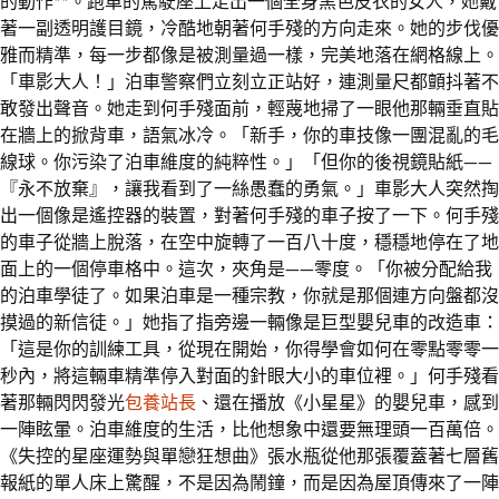
的動作**。跑車的駕駛座上走出一個全身黑色皮衣的女人，她戴
著一副透明護目鏡，冷酷地朝著何手殘的方向走來。她的步伐優
雅而精準，每一步都像是被測量過一樣，完美地落在網格線上。
「車影大人！」泊車警察們立刻立正站好，連測量尺都顫抖著不
敢發出聲音。她走到何手殘面前，輕蔑地掃了一眼他那輛垂直貼
在牆上的掀背車，語氣冰冷。「新手，你的車技像一團混亂的毛
線球。你污染了泊車維度的純粹性。」「但你的後視鏡貼紙——
『永不放棄』，讓我看到了一絲愚蠢的勇氣。」車影大人突然掏
出一個像是遙控器的裝置，對著何手殘的車子按了一下。何手殘
的車子從牆上脫落，在空中旋轉了一百八十度，穩穩地停在了地
面上的一個停車格中。這次，夾角是——零度。「你被分配給我
的泊車學徒了。如果泊車是一種宗教，你就是那個連方向盤都沒
摸過的新信徒。」她指了指旁邊一輛像是巨型嬰兒車的改造車：
「這是你的訓練工具，從現在開始，你得學會如何在零點零零一
秒內，將這輛車精準停入對面的針眼大小的車位裡。」何手殘看
著那輛閃閃發光
包養站長
、還在播放《小星星》的嬰兒車，感到
一陣眩暈。泊車維度的生活，比他想象中還要無理頭一百萬倍。
《失控的星座運勢與單戀狂想曲》張水瓶從他那張覆蓋著七層舊
報紙的單人床上驚醒，不是因為鬧鐘，而是因為屋頂傳來了一陣