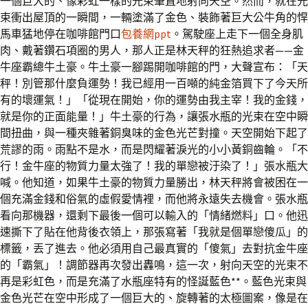
一個巨大的、像彩虹一樣的光束筆直地射向天空。然而，就在光
束衝出屋頂的一瞬間，一輛塗滿了金色、裝飾著巨大公牛角的悍
馬車猛地停在咖啡館門口
包養網ppt
。駕駛座上走下一個全身肌
肉、戴著鑽石項圈的男人，那人正是林天秤的狂熱追求者——金
牛座霸總牛土豪。牛土豪一腳踢開咖啡館的門，大聲宣布：「天
秤！別管那什麼負運勢！我已經用一百噸的純金箔買下了今天所
有的壞運氣！」「從現在開始，你的運勢由我主宰！我的金錢，
就是你的正面能量！」牛土豪的行為，讓張水瓶的光束在空中瞬
間扭曲，與一種夾雜著銅臭味的金色光芒對撞。天空開始下起了
荒謬的雨。雨點不是水，而是閃耀著淚光的小小黃銅齒輪。「不
行！金牛座的物質力量太強了！我的單戀被汙染了！」張水瓶大
喊。他知道，如果牛土豪的物質力量勝出，林天秤將會被困在一
個充滿金錢和俗氣的虛假愛情裡，而他將永遠失去機會。張水瓶
看向那機器，還剩下最後一個可以輸入的「情緒燃料」口。他迅
速撕下了貼在他背後衣領上，那張寫著「我就是個單戀傻瓜」的
標籤，丟了進去。他必須用自己最真實的「傻氣」去對抗金牛座
的「霸氣」！調節器再次發出轟鳴，這一次，射向天空的光束不
再是彩虹色，而是充滿了水瓶座特有的怪誕藍色**。藍色光束與
金色光芒在空中形成了一個巨大的、旋轉著的太極圖案，像是在