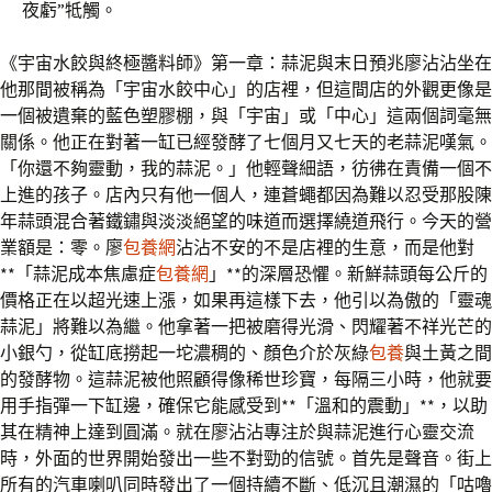
夜虧”牴觸。
《宇宙水餃與終極醬料師》第一章：蒜泥與末日預兆廖沾沾坐在
他那間被稱為「宇宙水餃中心」的店裡，但這間店的外觀更像是
一個被遺棄的藍色塑膠棚，與「宇宙」或「中心」這兩個詞毫無
關係。他正在對著一缸已經發酵了七個月又七天的老蒜泥嘆氣。
「你還不夠靈動，我的蒜泥。」他輕聲細語，彷彿在責備一個不
上進的孩子。店內只有他一個人，連蒼蠅都因為難以忍受那股陳
年蒜頭混合著鐵鏽與淡淡絕望的味道而選擇繞道飛行。今天的營
業額是：零。廖
包養網
沾沾不安的不是店裡的生意，而是他對
**「蒜泥成本焦慮症
包養網
」**的深層恐懼。新鮮蒜頭每公斤的
價格正在以超光速上漲，如果再這樣下去，他引以為傲的「靈魂
蒜泥」將難以為繼。他拿著一把被磨得光滑、閃耀著不祥光芒的
小銀勺，從缸底撈起一坨濃稠的、顏色介於灰綠
包養
與土黃之間
的發酵物。這蒜泥被他照顧得像稀世珍寶，每隔三小時，他就要
用手指彈一下缸邊，確保它能感受到**「溫和的震動」**，以助
其在精神上達到圓滿。就在廖沾沾專注於與蒜泥進行心靈交流
時，外面的世界開始發出一些不對勁的信號。首先是聲音。街上
所有的汽車喇叭同時發出了一個持續不斷、低沉且潮濕的「咕嚕