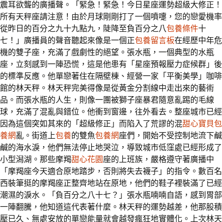
震耳欲聾的廣播聲。「緊急！緊急！今日星座運勢超級大修正！
所有天秤座請注意！由於月球剛剛打了一個噴嚏，您的戀愛機率
從昨日的百分之九十九點九，陡降至負百分之八
包養條件
十
七！」廣播員的聲音聽起來像是一個正
包養留言板
在經歷中年危
機的雙子座，充滿了戲劇性的絕望。張水瓶，一個典型的水瓶
座，立刻感到一陣恐慌，這是他患有「星座預報壓力症候群」後
的標準反應。他單戀著住在隔壁棟、經營一家「平衡美學」咖啡
館的林天秤。林天秤完美得像是從黃金分割線中走出來的藝術
品。而張水瓶的人生，則像一團被獅子座暴君隨意亂踢的毛線
球，充滿了混亂與錯位。他衝到窗邊，往外看去。整座城市已經
因為這個突如其來的「超級修正」而陷入了荒謬的混
甜心寶貝包
養網
亂。街道上
包養
的雙魚
包養網
座們，開始不受控制地流下鹹
鹹的海水淚，他們無法停止地哭泣，導致城市低窪處已經形成了
小型潟湖。那些摩羯
甜心花園
座的上班族，嚴格遵守著廣播中
「摩羯座今天適合原地踏步，否則將失去襪子」的指令。數百名
西裝筆挺的摩羯座正整齊地站在原地，他們的鞋子裡裝滿了已經
潮濕的淚水。「負百分之八十七？」張水瓶喃喃自語，感到胃部
一陣翻騰，他知道這代表著什麼。林天秤的運勢越差，他那股積
壓已久、無處安放的單戀能量就會越發瘋狂地實體化。上次林天