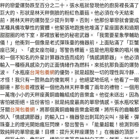
秤的戀愛運勢跌至百分之二十，張水瓶就發現他的廚房裡長滿了
巨大的、形狀是林天秤側臉的粉紅色蘑菇。他必須在今天結束
前，將林天秤的運勢至少提升到零。否則，他那份單戀就會變成
某種具備攻擊性的實體。他緊張地跑進他堆滿了星座圖表和過期
甜甜圈的地下室，那裡放著他的秘密武器。「我需要星象學輔助
儀！」他衝到一個像是老式彈珠臺的機器前，上面貼滿了「巨蟹
座已哭」、「處女座勿碰」等警告標籤。這是他用廢棄的唱片機
和一個不知名的外星計算器改造而成的「情感調節器」。他必須
輸入一種極具感染力的正面情緒作為燃料，來抵抗那負面的運勢
波。「水瓶座
台灣包養網
的優勢，就是超脫一切的理性與冷靜…
才怪！我只有一腔熱血的傻氣啊！」他絕望地低吼。他看了一眼
腳邊。那
包養
裡放著一個他為林天秤準備了兩年的禮物：一個用
一萬塊小小的天秤座黃銅齒輪組成的音樂盒。他從未送出，因為
害怕被拒絕。這份害怕，就是純度最高的單戀情感。張水瓶咬緊
牙關
台灣包養網
，將那個黃銅齒輪音樂盒砸爛，將所有的齒輪都
倒入「情感調節器」的輸入口。機器發出刺耳的尖叫，接著，彈
珠臺上的燈光開始瘋狂閃爍，發出警告。「能量超載！檢測到極
致純粹的單戀能量！目標：提升天秤座運勢！」在機器的頂部，