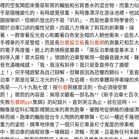
裡的空氣聞起來像是新買的輪胎和劣質香水的混合物，而重力似
乎是隨機變化的，有時感覺很重，有時像漂浮在游泳池裡。他試
圖按喇叭，但喇叭發出的不是「叭叭」，而是他童年時學會的、
關於泊車口訣的魔性兒歌。四面八方傳來了刺耳的剎車聲，接
著，一群穿著反光背心和戴著白色安全帽的人朝他衝來。這些人
手裡拿的不是警棍，而是長
包養留言板
長
包養網
的測量尺和巨大
的電子角度儀，臉上的表情極度嚴肅。「違反泊車維度基本法！
斜停入庫！罪大惡極！」領頭的泊車警察用一個擴音器大喊，聲
音充滿機械感。「我、我沒有斜停！我只是垂直停在了牆壁
上！」何手殘趕緊為自己辯解，但聲音因為恐懼而顫抖。「垂直
泊車？那是在第三次元的行為，在這裡，你的車體與停車線的夾
角是——八十九點七度！按
包養
照維度法則，你必須接受懲
罰！」懲罰的內容是：無限次觀看一部名為**《新手泊車七百次
失敗
包養網ppt
集錦》的紀錄片，直到哭泣為止。就在這時，一
輛像是從科幻電影裡開出來的黑色跑車，優雅地從網格的邊緣漂
移而過。跑車的輪胎發出令人陶醉的摩擦聲，它以一種近乎蔑視
重力的姿態，精準地停進了一個只有它車身尺寸寬度的停車格
中。那泊車的過程就像一場舞蹈，流暢、完美，且毫無任何多餘