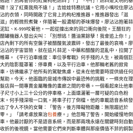
逃跑！別再管你的紅棗枸杞燃料了！」「不行！燃料是文明的基
礎！沒了紅棗我飛不遠！」吉娃娃特務抗議。它用小嘴咬住廖沾
沾的衣領，同時開啟了它背上的枸杞推進器。推進器發出「滋
滋」的輕微煎煮聲，伴隨著一股濃郁的蔘味爆發。廖沾沾抱著蒜
泥缸、K-999咬著他，一起從撞出來的洞口衝向後院。王醋狂的
醋罐機器人發出尖叫：「別想逃！醬油黨餘孽！我會追上你！」
店內剩下的所有空盤子被醋酸氣波震碎，發出了最後的哀鳴。廖
沾沾的宇宙冒險，就在這片蒜泥、中藥和醋酸的混亂中，拉開了
帷幕。《平行泊車維度：車位爭奪戰》何手殘的人生，被兩個巨
大的陰影籠罩著：停車費，以及平行泊車。他那輛老舊的掀背
車，彷彿繼承了他所有的駕駛焦慮，從未在他需要時提供過任何
幫助。今天，他面臨的是城市傳說中最恐怖的挑戰，一條夾在理
髮店與一間專賣金屬雕像的畫廊之間的窄巷。一個看起來比他車
子尺寸小上三十公分的停車格，上面還灑著一層可疑的白色粉
末。何手殘深吸一口氣。將車子打了倒檔。他的車載語音系統發
出了令人不快的女聲：「警告，後方障礙物距離：無限趨近於
零。」「請考慮放棄治
包養
療。」他忽略了警告，開始緩慢地倒
車。他最討厭的不是語音系統，而是那兩塊永遠在關鍵時刻自動
收折的後視鏡。當他需要它們來判斷車體與那座價值不菲的銅製