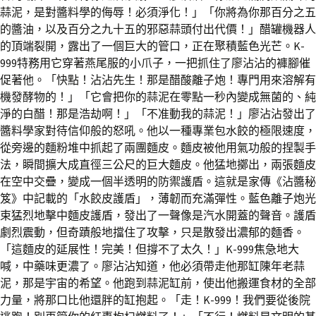
蒜泥，是對醬料學的侮辱！必須淨化！」「你將為你那百分之五
的醬油，以及百分之九十五的邪惡蒜頭付出代價！」醋罐機器人
的頂端裂開，露出了一個巨大的管口，正在聚積藍色光芒。K-
999特務用它穿著燕尾服的小爪子，一把抓住了廖沾沾的褲腳催
促著他。「快點！沾沾先生！那是醋酸離子炮！專門用來溶解有
機發酵物的！」「它會把你的蒜泥在零點一秒內變成無菌的、純
淨的白醋！那是浩劫啊！」「不准動我的蒜泥！」廖沾沾發出了
醬料學家對待信仰般的怒吼。他以一種專業包水餃的極限速度，
從旁邊的麵粉堆中抓起了兩團麵皮。麵皮被他用氣功般的捏製手
法，瞬間擴大成直徑三公尺的巨大麵皮。他猛地擲出，兩張麵皮
在空中交疊，變成一個半透明的防禦護盾。這就是家傳《沾醬秘
笈》中記載的「水餃皮護盾」，薄韌而充滿彈性。藍色離子炮光
束猛烈地擊中麵皮護盾，發出了一聲像是汽水開蓋的聲音。護盾
劇烈震動，但奇蹟般地擋住了攻擊，只是散發出濃郁的麵香。
「這麵皮的延展性！完美！但撐不了太久！」K-999焦急地大
喊，中藥味更濃了。廖沾沾知道，他必須帶走他那缸陳年老蒜
泥，那是宇宙的希望。他跑到蒜泥缸前，使出他搬運食材的全部
力量，將那口比他還胖的缸抱起。「走！K-999！我們要從後院