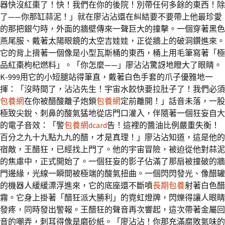
器快沒紅棗了！快！我們在你的後院！別帶任何多餘的東西！除
了——你那缸蒜泥！」就在廖沾沾還在糾結要不要帶上他最珍愛
的那把銀勺時，外面的牆壁傳來一聲巨大的撞擊。一個穿著黑色
燕尾服、戴著太陽眼鏡的太空吉娃娃，正從牆上的破洞鑽進來。
它的背上揹著一個像是小型瓦斯桶的東西，桶上用毛筆寫著「極
品紅棗枸杞燃料」。「你怎麼——」廖沾沾驚訝地瞪大了眼睛。
K-999用它的小短腿站得筆直，戴著白色手套的爪子優雅地一
揮：「沒時間了，沾沾先生！宇宙水餃快要拉肚子了！我們必須
包養網
在你被醋酸離子炮鎖
包養網
定前離開！」話音未落，一股
極致尖銳、刺鼻的酸氣猛地從店門口灌入，伴隨著一個狂妄自大
的電子音效：「警
包養網dcard
告！這裡的醬油比例嚴重失衡！
百分之九十九點九九的醋，才是真理！」廖沾沾知道，這是他的
宿敵，王醋狂，已經找上門了。他的宇宙冒險，被迫從他對蒜泥
的焦慮中，正式開始了。一個狂妄的影子佔滿了那扇被撞破的牆
門邊緣，光線一瞬間被極端的酸氣扭曲。一個閃閃發光、像醋罐
的機器人緩緩漂浮進來，它的底座還不斷噴
長期包養
射著白色醋
霧。它身上掛著「醋狂派大勝利」的霓虹燈牌，閃爍得讓人眼睛
發疼，同時發出警報。王醋狂的聲音再次響起，這次帶著金屬回
音的嘲弄，刺耳得像是磨砂紙。「廖沾沾！你那充滿腐敗氣味的