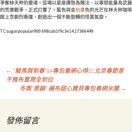
爭奪林天秤的靈魂。這場以星座運勢為賭注、以單戀能量為武器
的荒唐戰爭，正式打響了。藍色與金
包養
色的光芒在林天秤咖啡
館上空劇烈衝撞，創造出一個不斷旋轉的怪異氣旋。
TC:sugarpopular900 698cab1f9c3e14.17366449
文
←
“駿馬賀新春”&#專包養網心得32;北京春節景
不雅布置周全到位
冬奧“意韻” 遍布甜心寶貝專包養網米蘭
→
章
導
發佈留言
覽