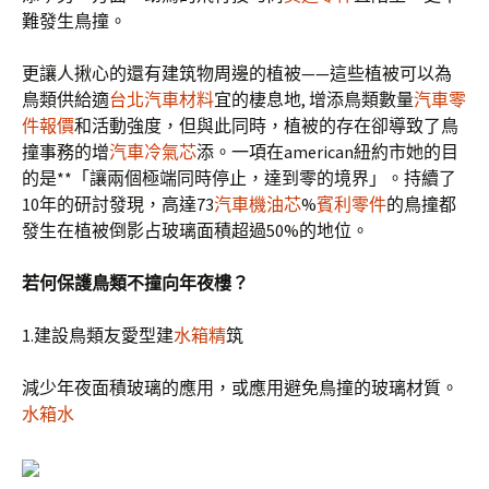
難發生鳥撞。
更讓人揪心的還有建筑物周邊的植被——這些植被可以為
鳥類供給適
台北汽車材料
宜的棲息地, 增添鳥類數量
汽車零
件報價
和活動強度，但與此同時，植被的存在卻導致了鳥
撞事務的增
汽車冷氣芯
添。一項在american紐約市她的目
的是**「讓兩個極端同時停止，達到零的境界」。持續了
10年的研討發現，高達73
汽車機油芯
%
賓利零件
的鳥撞都
發生在植被倒影占玻璃面積超過50%的地位。
若何保護鳥類不撞向年夜樓？
1.建設鳥類友愛型建
水箱精
筑
減少年夜面積玻璃的應用，或應用避免鳥撞的玻璃材質。
水箱水