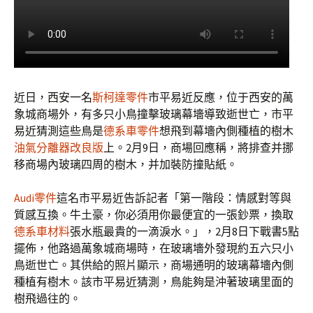
近日，西安一名
斯柯達零件
市平易近反應，位于西安的萬
象城商場外，有多只小鳥撞擊玻璃幕墻導致逝世亡，市平
易近猜測這些鳥是
德系車零件
想飛到幕墻內側種植的樹木
油氣分離器改良版
上。2月9日，商場回應稱，將排查并挪
移商場內玻璃四周的樹木，并加裝防撞貼紙。
Audi零件
這名市平易近告訴記者「第一階段：情感對等與
質感互換。牛土豪，你必須用你最便宜的一張鈔票，換取
德系車材料
張水瓶最貴的一滴淚水。」，2月8日下戰書5點
擺佈，他路過萬象城商場時，在玻璃墻外發現約五六只小
鳥逝世亡。其供給的照片顯示，商場通明的玻璃幕墻內側
種植有樹木。該市平易近猜測，鳥能夠是沖著玻璃里面的
樹飛過往的。