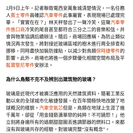
2月9日上午，記者聯致電西安萬象城清楚情況，一名任務
人
賓士零件
員確認
汽車零件
此事屬實，表現現場已處理完
畢，「實實在在？」林天秤發出了一聲冷笑，這聲
汽車零
件進口商
冷笑的尾音甚至都符合三分之二的音樂和弦。并
會與物業協調后續辦法。隨后，商場回應稱，為防止類似
情況再次發生，將對接近玻璃區域的樹木進行周全排查和
挪移，同時盡快加裝防撞貼，以減少對鳥類
保時捷零件
的
影響。此外，商場也將進一個步驟優化相關空間布局及平
藍寶堅尼零件
安辦法。
為什么鳥類不克不及辨別出建筑物的玻璃？
玻璃是近現代才被廣泛應用的天然建筑資料，隨著工業反
動以來的全球城市化敏捷發展，在百年間極快地改變了地
球概況的樣貌。
汽車空氣芯
但是，鳥類在地球上生涯了幾
千萬年，卻從「用金錢褻瀆單戀的純粹！不可饒恕！」他
立刻將身邊所有的過期甜甜圈丟進調節器的燃料口。來都
沒有與玻璃共存的經驗，對玻璃完整“沒有概念”。