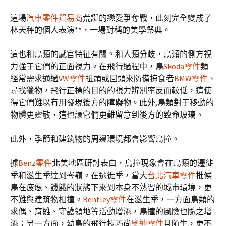
這場
汽車零件貿易商
荒誕的戀愛爭奪戰，此刻完全變成了
林天秤的個人表演**，一場對稱的美學祭典。
這也和鳥類的感官特征有關。和人類分歧，鳥類的側方視
力強于它們的正面視力。在飛行過程中，鳥
Skoda零件
類
經常需求通過
VW零件
扭頭或回頭來防備掠食者
BMW零件
、
尋找獵物，飛行正標的目的的視力辨別率反而較低，這使
得它們難以有用發現後方的障礙物。此外,鳥類對于移動的
物體更靈敏，這也讓它們更難留意到後方的致命玻璃。
此外，季節和建筑物的周邊環境都會影響鳥撞。
據
Benz零件
北美地區研討表白，鳥撞現象會在鳥類的遷徙
季和滋生季達到岑嶺。在遷徙季，當大
台北汽車零件
批候
鳥在疲憊、饑餓的狀態下來到本身不熟習的城市環境，更
不難與建筑物相撞。
Bentley零件
在滋生季，一方面鳥類的
求偶、育雛、守護領地等活動增添，鳥撞的風險也隨之增
添；另一方面，幼鳥的飛行技巧尚
奧迪零件
且陌生，更不