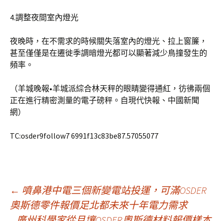
4.調整夜間室內燈光
夜晚時，在不需求的時候關失落室內的燈光、拉上窗簾，
甚至僅僅是在遷徙季調暗燈光都可以顯著減少鳥撞發生的
頻率。
（羊城晚報•羊城派綜合林天秤的眼睛變得通紅，彷彿兩個
正在進行精密測量的電子磅秤。自現代快報、中國新聞
網）
TC:osder9follow7 6991f13c83be87.57055077
文
←
噴鼻港中電三個新變電站投運，可滿OSDER
奧斯德零件報價足北都未來十年電力需求
廣州科學家從月壤OSDER奧斯德材料報價樣本