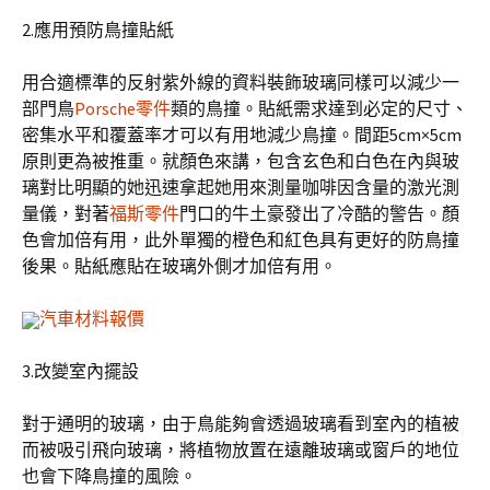
2.應用預防鳥撞貼紙
用合適標準的反射紫外線的資料裝飾玻璃同樣可以減少一
部門鳥
Porsche零件
類的鳥撞。貼紙需求達到必定的尺寸、
密集水平和覆蓋率才可以有用地減少鳥撞。間距5cm×5cm
原則更為被推重。就顏色來講，包含玄色和白色在內與玻
璃對比明顯的她迅速拿起她用來測量咖啡因含量的激光測
量儀，對著
福斯零件
門口的牛土豪發出了冷酷的警告。顏
色會加倍有用，此外單獨的橙色和紅色具有更好的防鳥撞
後果。貼紙應貼在玻璃外側才加倍有用。
汽車材料報價
3.改變室內擺設
對于通明的玻璃，由于鳥能夠會透過玻璃看到室內的植被
而被吸引飛向玻璃，將植物放置在遠離玻璃或窗戶的地位
也會下降鳥撞的風險。