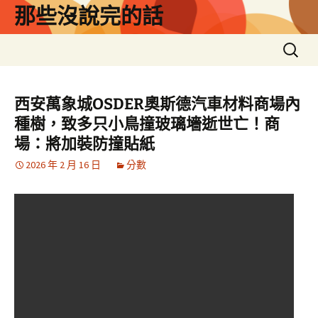
跳
那些沒說完的話
至
主
搜
要
尋
內
關
容
鍵
西安萬象城OSDER奧斯德汽車材料商場內
字:
種樹，致多只小鳥撞玻璃墻逝世亡！商
場：將加裝防撞貼紙
2026 年 2 月 16 日
分數