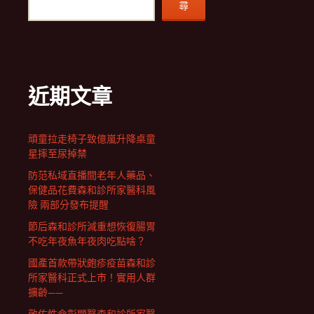
尋
近期文章
頑童拉走椅子致億嵐升降桌童
星摔至尿掉禁
防范私域直播間老年人藥品、
保健品花費森和診所家醫科風
險 兩部分發布提醒
節后森和診所減重想恢復腸胃
不吃年夜魚年夜肉吃點啥？
國產首款帶狀皰疹疫苗森和診
所家醫科正式上市！實用人群
擴齡——