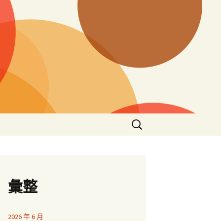
搜
尋
關
鍵
字:
彙整
2026 年 6 月