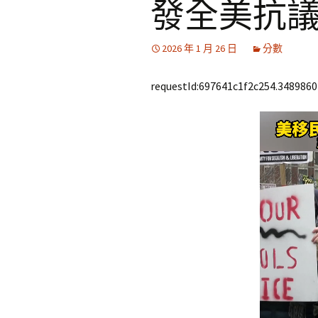
發全美抗
2026 年 1 月 26 日
分數
requestId:697641c1f2c254.3489860