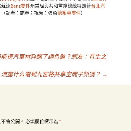
尼蘇達
Benz零件
州當局與共和黨籍總統特朗普
台北汽
。（記者：施春；視頻：張淼
德系車零件
）
R奧斯德汽車材料翻了調色盤？網友：有生之
，流露什么電到九宮格共享空間子訊號？
→
址不會公開。
必填欄位標示為
*