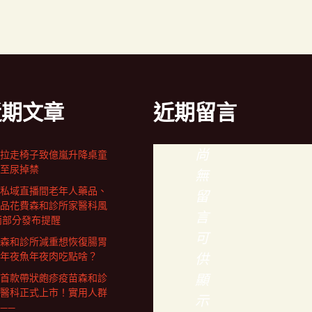
近期文章
近期留言
尚
拉走椅子致億嵐升降桌童
至尿掉禁
無
私域直播間老年人藥品、
留
品花費森和診所家醫科風
言
兩部分發布提醒
可
森和診所減重想恢復腸胃
年夜魚年夜肉吃點啥？
供
顯
首款帶狀皰疹疫苗森和診
醫科正式上市！實用人群
示
——