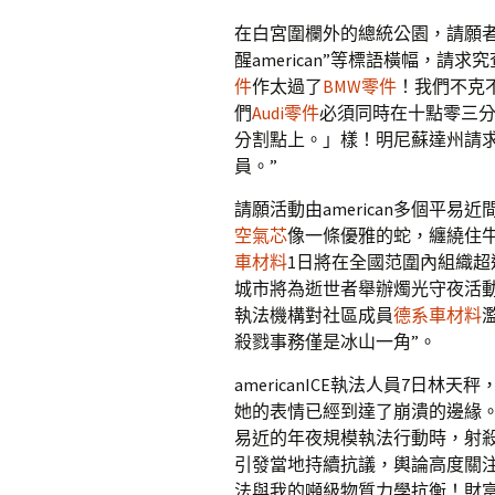
在白宮圍欄外的總統公園，請願者
醒american”等標語橫幅，請
件
作太過了
BMW零件
！我們不克
們
Audi零件
必須同時在十點零三
分割點上。」樣！明尼蘇達州請求I
員。”
請願活動由american多個平
空氣芯
像一條優雅的蛇，纏繞住
車材料
1日將在全國范圍內組織超過
城市將為逝世者舉辦燭光守夜活
執法機構對社區成員
德系車材料
殺戮事務僅是冰山一角”。
americanICE執法人員7日
她的表情已經到達了崩潰的邊緣
易近的年夜規模執法行動時，射殺37
引發當地持續抗議，輿論高度關
法與我的噸級物質力學抗衡！財