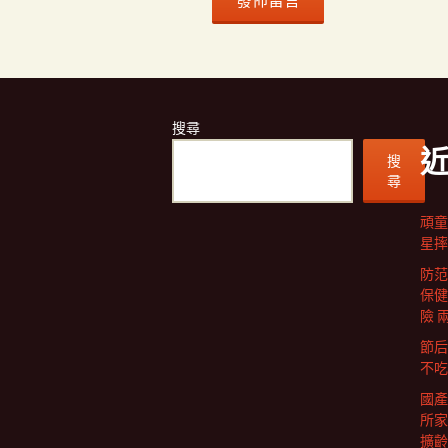
搜尋
搜
尋
頑童
星摔
防范
保健
險 
節后
不吃
國產
所家
擴齡