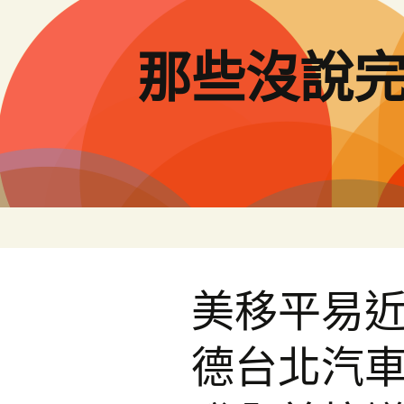
跳
至
主
那些沒說
要
內
容
美移平易近
德台北汽