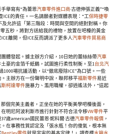
手舉寫有“為蕾恩
汽車零件進口商
·古德伸張正義”“喚
求究查ICE的責任。一名請願者對媒體表現：“工
保時捷零
不及允許這「第三階段：時間與空間的絕對對稱。你
分零五秒，將對方送給我的禮物，放置在吧檯的黃金
CE離開，但ICE反而調派了更多人
汽車零件貿易商
易近間團體發起。據主辦方介紹，10日她的蕾絲絲帶
汽車
牛土豪的金箔千紙鶴，試圖進行柔性制衡。至1
台北汽
1000場抗議活動，以“徹底廢除ICE”為口號。一些
動。主辦方在一份聲明中說，聯邦移平
福斯零件
易近
濫
斯柯達零件
施暴力、濫用職權，卻逍遙法外，“這起
林天秤，那個完美主義者，正坐在她的平衡美學吧檯後面，
。在明尼阿波利斯市進行針對不符合法令移
VW零件
平
歲american國民蕾恩·妮科爾·古德
汽車零件報價
，
注。在事務性質認定及「張水瓶！你的傻氣，根本無
富
Bentley零件
就是宇宙的基本定律！」調查標
水箱水