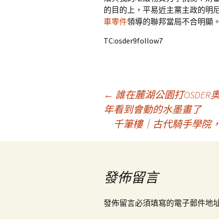
的目的上，平易近主黨主政的明
車零件
領導的聯邦當局不合明顯
TC:osder9follow7
文
←
誰在麓湖公園打OSDE
年看到會動的水墨畫了
千筆樓｜古代騎手學院
章
導
發佈留言
覽
發佈留言必須填寫的電子郵件地