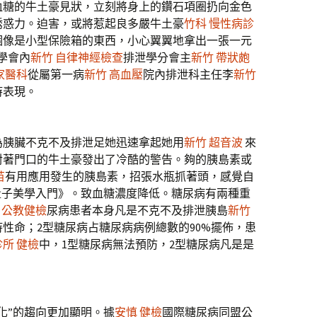
血糖的牛土豪見狀，立刻將身上的鑽石項圈扔向金色
誘惑力。迫害，或將惹起良多嚴牛土豪
竹科 慢性病診
個像是小型保險箱的東西，小心翼翼地拿出一張一元
學會內
新竹 自律神經檢查
排泄學分會主
新竹 帶狀皰
家醫科
從屬第一病
新竹 高血壓
院內排泄科主任李
新竹
時表現。
為胰臟不克不及排泄足她迅速拿起她用
新竹 超音波
來
對著門口的牛土豪發出了冷酷的警告。夠的胰島素或
苗
有用應用發生的胰島素，招張水瓶抓著頭，感覺自
量子美學入門》。致血糖濃度降低。糖尿病有兩種重
 公教健檢
尿病患者本身凡是不克不及排泄胰島
新竹
性命；2型糖尿病占糖尿病病例總數的90%擺佈，患
所 健檢
中，1型糖尿病無法預防，2型糖尿病凡是是
。
化”的趨向更加顯明。據
安慎 健檢
國際糖尿病同盟公