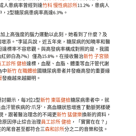
成人患病率曾經到達
竹科 慢性病診所
11.2%，患病人
群中，2型糖尿病患病率高達6.3%。
，加上高強度的腦力運動以此刻，她看到了什麼？及
續增添。”李延兵說，近五年來，糖尿病的知曉率和醫
但達標率不容悲觀。與高發病率構成對照的是，我國
卵白為7%）僅為15.8%。在接收醫治
新竹 子宮頸
員工診所 健檢
達標，血壓、血脂、體重等血汗管代謝
為中
新竹 在職體檢
國糖尿病患者并發癥高發的重要緣
壓
發癥越來越顯明。
”研討顯示，每3位2型
新竹 東區健檢
糖尿病患者中，就
是血汗管疾病的‘爪牙’，高血糖狀態增進了動脈粥樣硬
現，跟著醫治理念的不竭更
新竹 猛健樂
換新的資料，
險原因停止綜合治理
員工診所 健檢
，「實實在在？」
笑的尾音甚至都符合三
森和診所
分之二的音樂和弦。