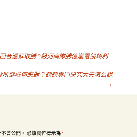
回合滬蘇取勝 B級河南隊勝億嵐電競椅利
診所健檢何應對？聽聽專門研究大夫怎么說
→
址不會公開。
必填欄位標示為
*