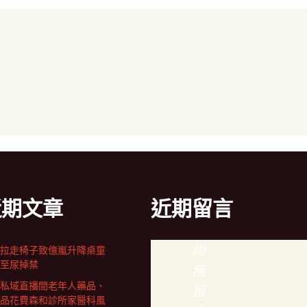
近期文章
近期留言
尚
拉走椅子致億嵐升降桌童
至尿掉禁
無
私域直播間老年人藥品、
留
品花費森和診所家醫科風