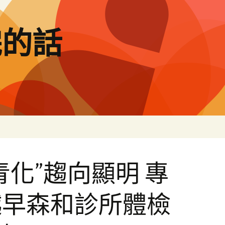
完的話
青化”趨向顯明 專
越早森和診所體檢