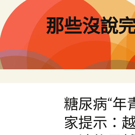
跳
至
主
那些沒說
要
內
容
糖尿病“年
家提示：