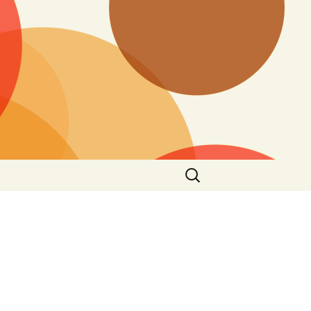
搜
尋
關
鍵
字: