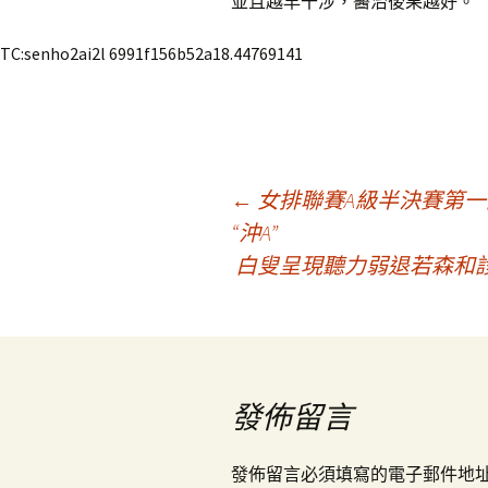
並且越早干涉，醫治後果越好。
TC:senho2ai2l 6991f156b52a18.44769141
文
←
女排聯賽A級半決賽第一
“沖A”
白叟呈現聽力弱退若森和
章
導
覽
發佈留言
發佈留言必須填寫的電子郵件地