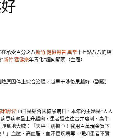
越好
正在承受百分之八
新竹 健檢報告 異常
十七點八八的結
“
新竹 猛健樂
年青化”趨向顯明（主題）
風險原因停止綜合治理，越早干涉後果越好（副題）
森和診所
14日是結合國糖尿病日，本年的主題是“人人
尿病患病率呈上升趨向，患者還往往合并瘦削、高牛
，興奮地大喊：「天秤！別擔心！我用百萬現金買下
愛！」血壓、高血脂、血汗管疾病等，假如患者不實