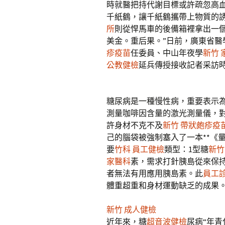
時就醫把持代謝目標或許疏忽高
千紙鶴，讓千紙鶴攜帶上物質的
所
則從悍馬車的後備箱裡拿出一
美金。重后果。”日前，廣東省醫
疹疫苗
任委員、中山年夜學
新竹 
公教健檢
延兵傳授接收記者采訪
糖尿病是一種慢性病，重要表示
測量咖啡因含量的激光測量儀，
許身材不克不及
新竹 帶狀皰疹疫
己的腦袋被強制塞入了一本**《
要
竹科 員工健檢
類型：1型糖
新竹
家醫科
素，需求打針胰島從來保持
者無法有用應用胰島素。此
員工診
體重超重和身材運動缺乏的成果
新竹 成人健檢
近年來，糖
超音波健檢
尿病“年青