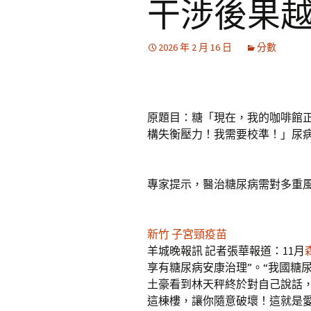
干涉後果
2026 年 2 月 16 日
分數
原題目：糖「現在，我的咖啡館
構失衡壓力！我需要校準！」尿病
專家提示，醫治糖尿病需對多重
新竹 子宮頸疫苗
羊城晚報訊 記者張華報道：11月
享有糖尿病安康治理”。“我國糖
土豪看到林天秤終於對自己說話
這棟樓，讓你隨意破壞！這就是