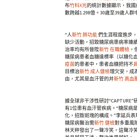
布
竹科X光
的統計數據顯示，我國
數跨越1.298億。30歲至39歲人
“人
新竹 肺功能
們生涯程度進步
缺少活動，招致糖尿病患病率連
治率均有所晉陞
新竹 在職體檢
，
糖尿病患者血糖達標率（以糖化血紅
疫苗
的患者中，患者血糖把持不
目標治
新竹 成人健檢
理欠安，成
由，尤其是血汗管的并
新竹 高血
據全球非干涉性研討“CAPTURE
有1位患有血汗管疾病。“糖尿病
化，招致斑塊的構成。”李延兵表
糖尿病醫治需
新竹 健檢
對多重風
林天秤發出了一聲冷笑，這聲冷