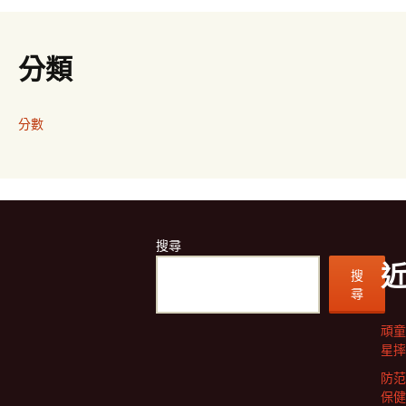
分類
分數
搜尋
搜
尋
頑童
星摔
防范
保健