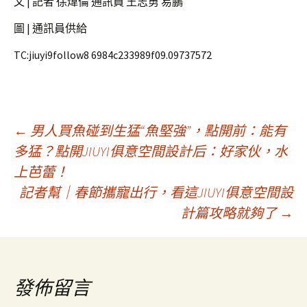
文 | 記者 徐煒倫 通訊員 王志勇 易鵬
圖 | 通訊員供給
TC:jiuyi9follow8 6984c233989f09.09737572
文
←
男人買魚碰到生猛“魚堅強”，點開前：能有
多猛？點開JIUYI俱意空間設計后：好家伙，水
上芭蕾！
章
記者幫｜春節攜寵出行，看這JIUYI俱意空間設
計篇攻略就夠了
→
導
覽
發佈留言