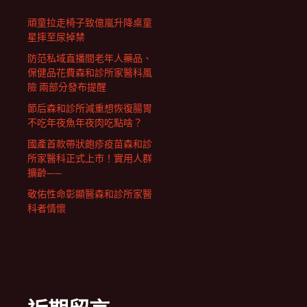
頑童拉走椅子致億嵐升降桌童
星摔至尿掉禁
防范私域直播間老年人藥品、
保健品花費森和診所家醫科風
險 兩部分發布提醒
節后森和診所減重想恢復腸胃
不吃年夜魚年夜肉吃點啥？
國產首款帶狀皰疹疫苗森和診
所家醫科正式上市！實用人群
擴齡——
敬佑性命彰顯醫森和診所家醫
科者情懷