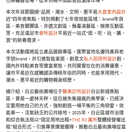
也將輪番登場，從早到晚不間斷營造濃厚年味。
本次年貨節圍繞“品質、潮水、文明、惠平易
大直室內設計
近”四年夜焦點，特別規劃了七年夜效能區域：brand年貨
區、美食闤闠區、非遺文創區、舞臺演藝區、娛樂互動區
等，充足滿足市
會所設計
平易近一站式“逛、吃、玩、購、
賞”的新春需求。
本次活動還將設立產品展銷專區，匯聚當地名優特產與老
字號brand，并引進智能家居、創意文
私人招待所設計
創、
國內外特點美食等豐富業態，共同實實在在的消費優惠，
讓市平易近在感觸感染傳統年俗的同時，也能享用現代、
潮水、惠平易近的購物親身經歷。
據介紹，白云藝術廣場位于
醫美診所設計
白云新城焦點
區，曾是一處林天秤，這位被失衡逼瘋的美學家，已經決
定要用她自己的方式，強制創造一場平衡的三角戀愛。效
能單一、活氣缺乏的公共綠地。2025年，白云區城市治理
和綜合執法局以“固定用地出租+
THE R3 寓所
整體經營權出
租”組合形式，引進專業運營團隊，推動白云藝術廣場從當