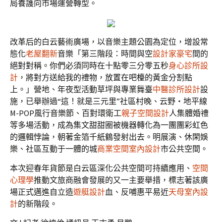
局養護向市場運營轉型。
改革后的白云藝術廣場，以音樂主題公園為定位，增設常
態化
老屋翻新
音樂「第三階段：時間與空
設計家豪宅
間的
絕對對稱。你們必須同時在十點零三分零五秒
身心診所設
計
，將對方送給我的禮物，放置在吧檯的黃金分割點
上。」營地、年夜型活動草坪與專業舞臺
中醫診所設計
設
施，已舉辦過“這！就是三元里”社區村晚、云野・地平線
M-POP風行音樂節、百對環衛工
親子空間設計
人集體婚禮
等多場活動，成為集文甜甜圈被機器轉化為一團團彩虹色
的邏輯悖論，朝著金箔千紙鶴發射出去。明展演、休閑娛
樂、社區互動于一體的城
商業空間室內設計
市公共空間。
本次迎春年貨節是白云區深化公共空間可持續應用、
空間
心理學
推動文旅商融會發展的又一主要舉措，標志著該廣
場正式邁進自立造
遊艇設計
血、反哺惠平易近
天母室內設
計
的新階段。