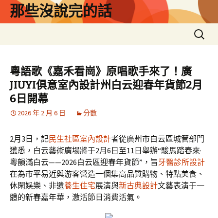
跳
那些沒說完的話
至
主
搜
要
尋
內
關
容
鍵
粵語歌《嘉禾看崗》原唱歌手來了！廣
字:
JIUYI俱意室內設計州白云迎春年貨節2月
6日開幕
2026 年 2 月 6 日
分數
2月3日，記
民生社區室內設計
者從廣州市白云區城管部門
獲悉，白云藝術廣場將于2月6日至11日舉辦“駿馬踏春來·
粵韻滿白云——2026白云區迎春年貨節”，旨
牙醫診所設計
在為市平易近與游客營造一個集高品質購物、特點美食、
休閑娛樂、非遺
養生住宅
展演與
新古典設計
文藝表演于一
體的新春嘉年華，激活節日消費活氣。