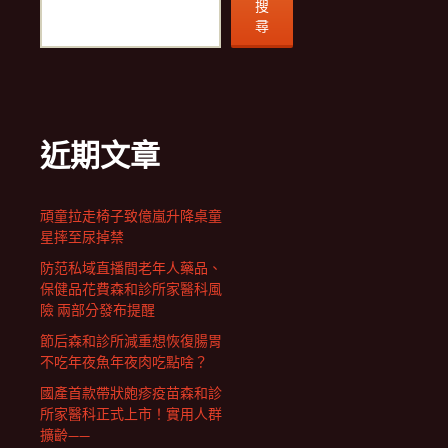
搜
尋
近期文章
頑童拉走椅子致億嵐升降桌童
星摔至尿掉禁
防范私域直播間老年人藥品、
保健品花費森和診所家醫科風
險 兩部分發布提醒
節后森和診所減重想恢復腸胃
不吃年夜魚年夜肉吃點啥？
國產首款帶狀皰疹疫苗森和診
所家醫科正式上市！實用人群
擴齡——