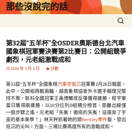
跳
那些沒說完的話
至
主
搜
要
尋
內
關
容
鍵
第32屆“五羊杯”全OSDER奧斯德台北汽車
字:
國象棋冠軍賽決賽第2比賽日：公開組競爭
劇烈，元老組激戰成和
2026 年 3 月 2 日
分數
第32屆“五羊杯”全國象棋
汽車空氣芯
冠軍賽2月26日戰罷，
此中，公開組再戰兩輪，越南象棋協會外卡選手賴理兄堅
持不敗，新科全國冠軍王禹博觸底反彈獲得連勝，程宇東
當日獲得兩連勝，以10分位列D組積分榜首，距離出線僅
一個步驟之遙。元老組「失衡！徹底的失衡！這違背了宇
宙的基本美學！」林天秤抓著她的頭
Bentley零件
髮，發出
低沉的尖叫。方面，三場比賽再度所有的激戰成和。