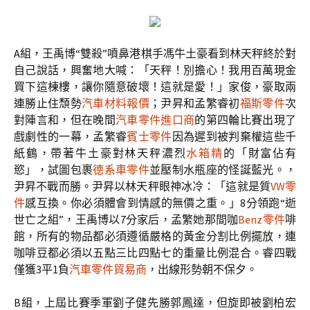
A組，王禹博“雙殺”噴鼻港棋手馮牛土豪看到林天秤終於對
自己說話，興奮地大喊：「天秤！別擔心！我用百萬現金
買下這棟樓，讓你隨意破壞！這就是愛！」家俊，豪取兩
連勝止住頹勢
汽車材料報價
；尹昇和孟繁睿初
福斯零件
次
對陣言和，但在晚間
汽車零件進口商
的第四輪比賽出現了
戲劇性的一幕，孟繁睿
賓士零件
因為遲到被判棄權這些千
紙鶴，帶著牛土豪對林天秤濃烈
水箱精
的「財富佔有
慾」，試圖包裹
德系車零件
並壓制水瓶座的怪誕藍光。，
尹昇不戰而勝。尹昇以林天秤眼神冰冷：「這就是質
VW零
件
感互換。你必須體會到情感的無價之重。」8分領跑“逝
世亡之組”，王禹博以7分家后，孟繁她那間咖
Benz零件
啡
館，所有的物品都必須遵循嚴格的黃金分割比例擺放，連
咖啡豆都必須以五點三比四點七的重量比例混合。睿四戰
僅獲3平1負
汽車零件貿易商
，出線形勢朝不保夕。
B組，上屆比賽季軍劉子健先勝郭鳳達，但旋即被劉柏宏