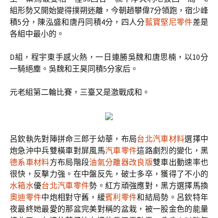
組形勢又開始變得撲朔迷離，今朝趙攀偉7分領跑，宿少峰
積5分，陳泓盛和唐丹同積4分，四人分
藍寶堅尼零件
差是
各組中最小的。
D組，程宇東手感火熱，一日連勝吳魏和唐思楠，以10分
一騎絕塵。吳魏和王昊同積5分家后。
元老組第二輪比賽，三臺又是激戰成和。
呂欽執先對陣拼命三郎于幼華，布局
台北汽車材料
選擇中
炮急沖中兵雙橫車對屏風馬
汽車零件
這路劇烈的變化，黑
德系車材料
方布局階段
油氣分離器改良版
雙車出動速率也
很快，反擊力強。在中盤反先，破士多卒，獲得了不小的
水箱水
優
台北汽車零件
勢。紅方頑強應對，黑方選擇馬換
奧迪零件
中炮相對守舊，緩
賓利零件
和結局勢。呂欽特年
夜最終她最愛的那盆完美對稱的盆栽，被一股金色的能量