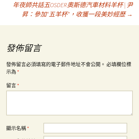
年夜師共話五OSDER奧斯德汽車材料羊杯 | 尹
章
昇：參加“五羊杯”，收獲一段美妙經歷
→
導
覽
發佈留言
發佈留言必須填寫的電子郵件地址不會公開。
必填欄位標
示為
*
留言
*
顯示名稱
*