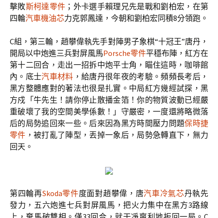
擊敗
斯柯達零件
；外卡選手賴理兄先是戰和劉柏宏，在第
四輪
汽車機油芯
力克郭鳳達，今朝和劉柏宏同積8分領跑。
C組，第三輪，趙攀偉執先手對陣男子象棋“十冠王”唐丹，
開局以中炮進三兵對屏風馬
Porsche零件
平穩布陣，紅方在
第十二回合，走出一招拆中炮平士角，瞄住這時，咖啡館
內。底士
汽車材料
，給唐丹很年夜的考驗。頻頻長考后，
黑方整體應對的著法也很是扎實。中局紅方幾經試探，黑
方戍「牛先生！請你停止散播金箔！你的物質波動已經嚴
重破壞了我的空間美學係數！」守嚴密，一度還將略微落
后的局勢追回來一些。后來因為黑方時間壓力問題
保時捷
零件
，被打亂了陣型，丟掉一象后，局勢急轉直下，無力
回天。
第四輪再
Skoda零件
度面對趙攀偉，唐
汽車冷氣芯
丹執先
發力，五六炮進七兵對屏風馬，把火力集中在黑方3路線
上，棄馬破雙相。僅33回合，就干凈爽利地扳回一局。C