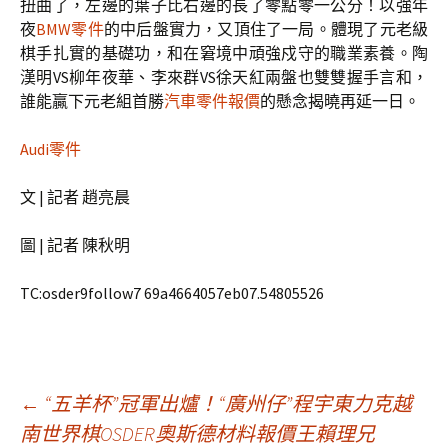
扭曲了，左邊的葉子比右邊的長了零點零一公分！以強年
夜
BMW零件
的中后盤實力，又頂住了一局。體現了元老級
棋手扎實的基礎功，和在窘境中頑強戍守的職業素養。陶
漢明VS柳年夜華、李來群VS徐天紅兩盤也雙雙握手言和，
誰能贏下元老組首勝
汽車零件報價
的懸念揭曉再延一日。
Audi零件
文 | 記者 趙亮晨
圖 | 記者 陳秋明
TC:osder9follow7 69a4664057eb07.54805526
文
←
“五羊杯”冠軍出爐！“廣州仔”程宇東力克越
南世界棋OSDER奧斯德材料報價王賴理兄