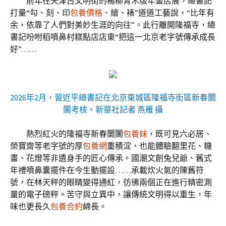
前年在天津古文明街的楊柳青木版年畫店展，總書記
打量“勾、刻、印
包養價格
、繪、裱”道道工藝說，“比年有
余，依靠了人們對美妙生涯的向往”。此行離開隆福寺，總
書記吩咐稻噴鼻村糕點店店東“把這一北京老字號傳承成長
好”……
2026年2月，習近平總書記在北京東城區隆福寺街區新春闤
闠考核。新華社記者 燕雁 攝
熱烈紅火的隆福寺新春闤闠
包養妹
，既可見六必居、
榮寶齋等老字號的厚
包養網
重積淀，也能體驗翻里花、糖
畫、花燈等非遺身手的匠心傳承。國潮文創兔兒爺、舊式
年禮噴鼻囊擺件在今生動擺設……承載炊火氣的陳舊符
號，在林天秤的眼睛變得通紅，彷彿兩個正在進行精密測
量的電子磅秤。苦守與立異中，讓傳統文明得以重生，年
味也更長久
包養合約
綿長。