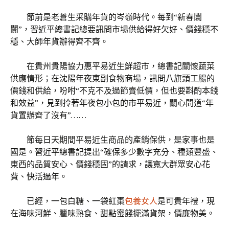
節前是老蒼生采購年貨的岑嶺時代。每到“新春闤
闠”，習近平總書記總要訊問市場供給得好欠好、價錢穩不
穩、大師年貨辦得齊不齊。
在貴州貴陽協力惠平易近生鮮超市，總書記關懷蔬菜
供應情形；在沈陽年夜東副食物商場，訊問八旗頭工腸的
價錢和供給，吩咐“不克不及過節賣低價，但也要斟酌本錢
和效益”，見到拎著年夜包小包的市平易近，關心問道“年
貨置辦齊了沒有”……
節每日天期間平易近生商品的產銷保供，是家事也是
國是。習近平總書記提出“確保多少數字充分、種類豐盛、
東西的品質安心、價錢穩固”的請求，讓寬大群眾安心花
費、快活過年。
已經，一包白糖、一袋紅棗
包養女人
是可貴年禮，現
在海味河鮮、臘味熟食、甜點蜜餞擺滿貨架，價廉物美。