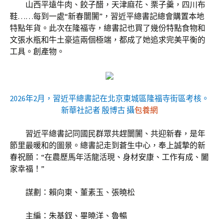
山西平遠牛肉、餃子醋，天津麻花、栗子羹，四川布
鞋……每到一處“新春闤闠”，習近平總書記總會購置本地
特點年貨。此次在隆福寺，總書記也買了幾份特點食物和
文張水瓶和牛土豪這兩個極端，都成了她追求完美平衡的
工具。創產物。
2026年2月，習近平總書記在北京東城區隆福寺街區考核。
新華社記者 殷博古 攝
包養網
習近平總書記同國民群眾共趕闤闠、共迎新春，是年
節里最暖和的圖景。總書記走到蒼生中心，奉上誠摯的新
春祝願：“在農歷馬年活龍活現、身材安康、工作有成、闔
家幸福！”
謀劃：賴向東、董素玉、張曉松
主編：朱基釵、畢曉洋、魯暢