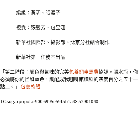
編緝：黃玥、張漫子
視覺：張愛芳、包昱涵
新華社國際部、攝影部、北京分社結合制作
新華社第一任務室出品
「第二階段：顏色與氣味的完美
包養網車馬費
協調。張水瓶，你
必須將你的怪誕藍色，調配成我咖啡館牆壁的灰度百分之五十一
點二。」
包養軟體
TC:sugarpopular900 6995e59f5b1a38.52901040