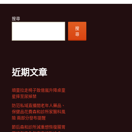
搜尋
搜
尋
近期文章
頑童拉走椅子致億嵐升降桌童
星摔至尿掉禁
防范私域直播間老年人藥品、
保健品花費森和診所家醫科風
險 兩部分發布提醒
節后森和診所減重想恢復腸胃