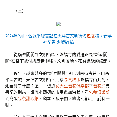
（三）
2024年2月，習近平總書記在天津古文明街考
包養
核。新華
社記者 謝環馳 攝
從廟會闤闠到文明街區，隆福寺的變遷正是“新春闤
闠”在當下被付與感情聯絡、文明賡續、花費進級的縮影。
近年，越來越多的“新春闤闠”涌此刻古街古巷。山西
平遠古城、天津古文明街、北京
包養故事
隆福寺街此刻，
她看到了什麼？區……習近
女大生包養俱樂部
平
包養網
總
書記的到來，讓底本熙攘的市場愈加沸騰。看
包養俱樂部
到商販
包養甜心網
、顧客、孩子們，總書記都走上前聊一
聊。