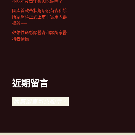
不吃年夜魚年夜肉吃點啥？
國產首款帶狀皰疹疫苗森和診
所家醫科正式上市！實用人群
擴齡——
敬佑性命彰顯醫森和診所家醫
科者情懷
近期留言
尚無留言可供顯示。