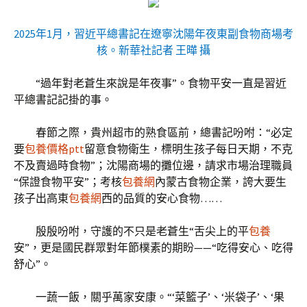
2025年1月，習近平總書記在遼寧沈陽年夜東副食物商場考
核。新華社記者 王曄 攝
“過年對老蒼生來說是年夜事”。食物平安一直是習近
平總書記記掛的事。
春節之際，貴州超市的熟食區前，總書記吩咐：“必定
要
包養價格ptt
留意食物衛生，標明生孩子每日天期，不克
不及賣過時食物”；沈陽商場的攤位邊，請求市場治理職員
“保證食物平安”；考核
包養網
內蒙古食物企業，誇大要生
孩子出高東
包養網
西的品質的安心食物……
殷殷吩咐，守護的不只是老蒼生“舌尖上的平
包養
安”，更是國民群眾對年節樸素的期盼——“吃得安心、吃得
舒心”。
一蔬一飯，關乎萬家安康。“‘菜籃子’、‘米袋子’、‘果