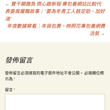
文
←
實干顯擔負 齊心啟新程·專包養網站比較代
表委員履職故事｜“要為年青工人鼓足勁、加好
油”
章
年夜數據察看｜年貨包裹，映照花專包養網費
活氣
→
導
覽
發佈留言
發佈留言必須填寫的電子郵件地址不會公開。
必填欄位標
示為
*
留言
*