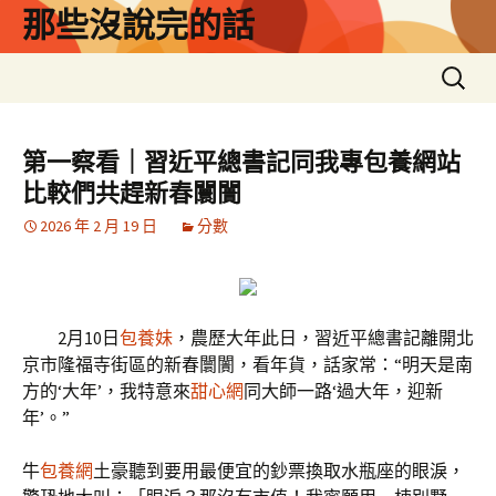
跳
那些沒說完的話
至
主
搜
要
尋
內
關
容
鍵
第一察看｜習近平總書記同我專包養網站
字:
比較們共趕新春闤闠
2026 年 2 月 19 日
分數
2月10日
包養妹
，農歷大年此日，習近平總書記離開北
京市隆福寺街區的新春闤闠，看年貨，話家常：“明天是南
方的‘大年’，我特意來
甜心網
同大師一路‘過大年，迎新
年’。”
牛
包養網
土豪聽到要用最便宜的鈔票換取水瓶座的眼淚，