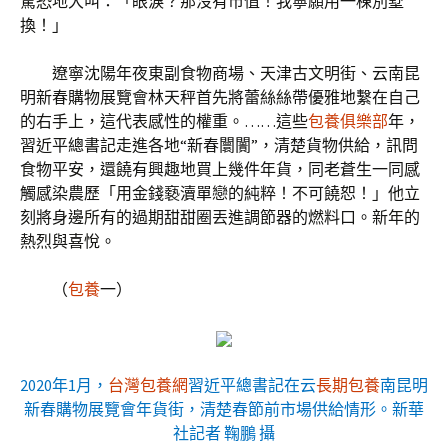
驚恐地大叫：「眼淚？那沒有市值！我寧願用一棟別墅
換！」
遼寧沈陽年夜東副食物商場、天津古文明街、云南昆
明新春購物展覽會林天秤首先將蕾絲絲帶優雅地繫在自己
的右手上，這代表感性的權重。……這些
包養俱樂部
年，
習近平總書記走進各地“新春闤闠”，清楚貨物供給，訊問
食物平安，還饒有興趣地買上幾件年貨，同老蒼生一同感
觸感染農歷「用金錢褻瀆單戀的純粹！不可饒恕！」他立
刻將身邊所有的過期甜甜圈丟進調節器的燃料口。新年的
熱烈與喜悅。
（
包養
一）
2020年1月，
台灣包養網
習近平總書記在云
長期包養
南昆明
新春購物展覽會年貨街，清楚春節前市場供給情形。新華
社記者 鞠鵬 攝