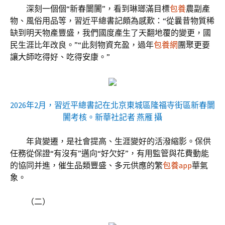
深刻一個個“新春闤闠”，看到琳瑯滿目標
包養
農副產
物、風俗用品等，習近平總書記頗為感歎：“從曩昔物質稀
缺到明天物產豐盛，我們國度產生了天翻地覆的變更，國
民生涯比年改良。”“此刻物資充盈，過年
包養網
團聚更要
讓大師吃得好、吃得安康。”
2026年2月，習近平總書記在北京東城區隆福寺街區新春闤
闠考核。新華社記者 燕雁 攝
年貨變遷，是社會提高、生涯變好的活潑縮影。保供
任務從保證“有沒有”邁向“好欠好”，有用監管與花費動能
的協同并進，催生品類豐盛、多元供應的繁
包養app
華氣
象。
（二）