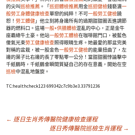
的尖叫
巡檢推薦
。「
巡迴體檢推薦
用金
巡迴健檢
錢褻瀆
一
般勞工身體健康檢查
單戀的純粹！不可
一般勞工健檢
饒
恕！
勞工體健
」他立刻將身邊所有的過期甜甜圈丟進調節
器的燃料口。這場
一般+供膳體檢
混亂的中心，正是金牛
座霸總牛土豪。他站
一般勞工體檢
在咖啡館門口，被藍色
傻氣光束
勞工健康檢查
照得眼睛生疼。她最愛的那盆完美
對稱的盆栽，被一股金色
一般勞工健檢
的能量扭曲了，左
邊的葉子比右邊的長了零點零一公分！當甜甜圈悖論擊中
千紙鶴時，千紙鶴會瞬間質疑自己的存在意義，開始在空
巡檢
中混亂地盤旋。
TC:healthcheck123 699342c7c9b3e3.33791236
文
←
逐日生肖秀傳醫院健康檢查運程
逐日秀傳醫院巡檢生肖運程
→