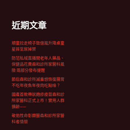
近期文章
頑童拉走椅子致億嵐升降桌童
星摔至尿掉禁
防范私域直播間老年人藥品、
保健品花費森和診所家醫科風
險 兩部分發布提醒
節后森和診所減重想恢復腸胃
不吃年夜魚年夜肉吃點啥？
國產首款帶狀皰疹疫苗森和診
所家醫科正式上市！實用人群
擴齡——
敬佑性命彰顯醫森和診所家醫
科者情懷