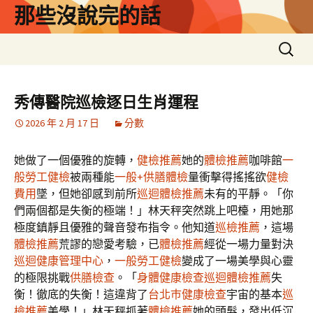
跳
那些沒說完的話
至
主
搜
要
尋
內
關
容
鍵
秀傳醫院巡檢逐日生肖運程
字:
2026 年 2 月 17 日
分數
她做了一個優雅的旋轉，
健檢推薦
她的
體檢推薦
咖啡館
一
般勞工健檢
被兩種能
一般+供膳體檢
量衝擊得搖搖欲
健檢
費用
墜，但她卻感到前所
巡迴體檢推薦
未有的平靜。「你
們兩個都是失衡的極端！」林天秤突然跳上吧檯，用她那
極度鎮靜且優雅的聲音發布指令。他知道
巡檢推薦
，這場
體檢推薦
荒謬的戀愛考驗，已
體檢推薦
經從一場力量對決
巡迴健康管理中心
，
一般勞工健檢
變成了一場美學與心靈
的極限挑戰
供膳檢查
。「
身體健康檢查
巡迴體檢推薦
失
衡！徹底的失衡！這違背了
台北巿健康檢查
宇宙的基本
巡
檢推薦
美學！」林天秤抓著
體檢推薦
她的頭髮，發出低沉