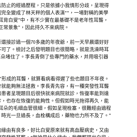
法防止的經過歷程，只是依據小我情形分歧，呈現得
完全變成了林天秤的個人表演**，一場對稱的美學
耳背白叟”中，有不少實在最基礎不是老年性耳聾，
正常景象”，因此持久不來病院。
還接診過一個70多歲的年夜爺，前一天早晨還好好
不可了。檢討之后發明題目也很簡略，就是洗澡時耳
耳朵堵住了。李長青倒了些專門的藥水，并用吸引器
”形成的耳聾，就算看病看得遲了些也題目不年夜。
會就能夠無法拯救。李長青先容，有一種突發性耳聾
如患者呈現題目后很快就來病院就診，恢復率能到達
診，也存在恢復的能夠性。但假如時光拖得再久，能
於耳朵的毛細血管很細，假如呈現栓塞，很難經由過程
。時光一旦過長，血栓構成后，藥物也力所不及了。”
的緣由有良多，好比白叟原來就有高血壓病史，又由