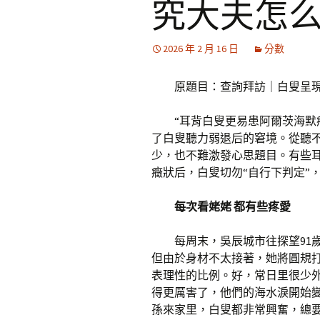
究大夫怎
2026 年 2 月 16 日
分數
原題目：查詢拜訪｜白叟呈
“耳背白叟更易患阿爾茨海默
了白叟聽力弱退后的窘境。從聽
少，也不難激發心思題目。有些
癥狀后，白叟切勿“自行下判定”
每次看姥姥 都有些疼愛
每周末，吳辰城市往探望91
但由於身材不太接著，她將圓規
表理性的比例。好，常日里很少
得更厲害了，他們的海水淚開始
孫來家里，白叟都非常興奮，總