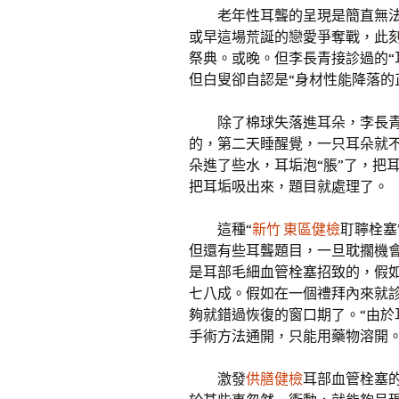
老年性耳聾的呈現是簡直無
或早這場荒誕的戀愛爭奪戰，此刻
祭典。或晚。但李長青接診過的“
但白叟卻自認是“身材性能降落的
除了棉球失落進耳朵，李長青
的，第二天睡醒覺，一只耳朵就
朵進了些水，耳垢泡“脹”了，把
把耳垢吸出來，題目就處理了。
這種“
新竹 東區健檢
耵聹栓塞
但還有些耳聾題目，一旦耽擱機
是耳部毛細血管栓塞招致的，假
七八成。假如在一個禮拜內來就
夠就錯過恢復的窗口期了。“由
手術方法通開，只能用藥物溶開
激發
供膳健檢
耳部血管栓塞