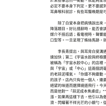
於某些事忽然一衝動，就能夠呈
必定不要本身下判定，更不要感
耳鼻喉科就診，有些耳聾晚期是可
除了白叟本身把病情說出來
降落題目。好比措辭時，能否會請
媒介不搭后語；看電視時，聲響
口型等。一旦呈現了蛛絲馬跡，
李長青提出，與耳背白叟溝
速加快；第二《宇宙水餃與終極
被稱為「宇宙水餃中心」的店裡
與「宇宙」或「中心」這兩個詞
的老蒜泥嘆氣。「你還不夠靈動
的孩子。店內只有他一個人，連
絕望的味道而選擇繞道飛行。今
而是他對**「蒜泥成本焦慮症」
漲，如果再這樣下去，他引以為
滑、閃耀著不祥光芒的小銀勺，