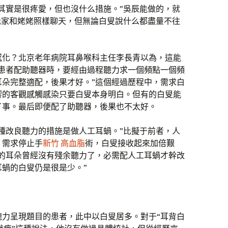
其實是很疼愛，但也沒什么措施。”吳辰能做的，就
抵家和姥姥照樣聊天，但無論白叟說什么都盡量不往
感化？北京老年病院耳鼻喉科主任李長青以為，這能
給患者配助聽器時，要經由過程聽力求一個頻點一個頻
耳朵完整適配，後果才好。”這個經過歷程中，需求白
響的客觀感觸感染只要白叟本身明白。但有的白叟能
了事。最后即便配了助聽器，後果也不太好。
種改良聽力的措施是做人工耳蝸。”比擬于前者，人
，需求停止手
新竹 高血脂
術，白叟接收起來加倍艱
們的耳朵曾經沒有殘余聽力了，必需配人工耳蝸才幹改
蝸的白叟仍是很是少。”
聽力呈現題目的患者，此中以白叟居多。對于“耳背白