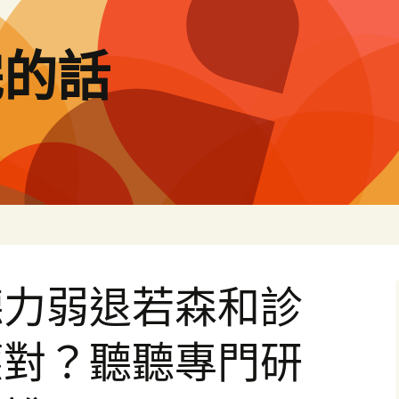
完的話
聽力弱退若森和診
應對？聽聽專門研