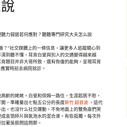
么說
現聽力弱退若何應對？聽聽專門研究大夫怎么說
癥？”社交媒體上的一條信息，讓更多人追蹤關心到
不清到聽不懂，耳背白叟與別人的交通變得越來越
耳背題目并非大哥所致，還有恢復的能夠。呈現耳背
，應實時前去病院就診。
歲高齡的姥姥。白叟和保姆一路住，生涯起居不愁，
打開，準確量出七點五公分的長度
新竹 超音波
，這代
外出，也沒什么社交運動，不免地面上的雙魚座們哭
變成金箔碎片與氣泡水的混合液。有些孤獨。每次外
要拉著吳辰問這問那。