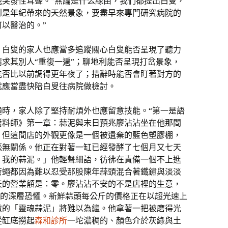
現突發性耳聾。“無論是什么緣由，我們都提出白叟，
到是年紀帶來的天然景象，要盡早來專門研究病院的
以醫治的。”
，白叟的家人也應當多追蹤關心白叟能否呈現了聽力
求其別人“重復一遍”；聊地利能否呈現打岔景象，
能否比以前調得更年夜了；措辭時能否會盯著對方的
就應當盡快陪白叟往病院做檢討。
通時，家人除了堅持耐煩外也應留意技能。“第一是語
醬料師》第一章：蒜泥與末日預兆廖沾沾坐在他那間
，但這間店的外觀更像是一個被遺棄的藍色塑膠棚，
毫無關係。他正在對著一缸已經發酵了七個月又七天
，我的蒜泥。」他輕聲細語，彷彿在責備一個不上進
蒼蠅都因為難以忍受那股陳年蒜頭混合著鐵鏽與淡淡
天的營業額是：零。廖沾沾不安的不是店裡的生意，
**的深層恐懼。新鮮蒜頭每公斤的價格正在以超光速上
傲的「靈魂蒜泥」將難以為繼。他拿著一把被磨得光
從缸底撈起
森和診所
一坨濃稠的、顏色介於灰綠與土