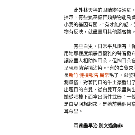
此外林天秤的眼睛變得通紅
提示，有些氨基糖苷類藥物能夠
小我的基因有關，“有才能的話
物有反映，就盡量用其他藥替換。
有些白叟，日常平凡還有「
用她那極度鎮靜且優雅的聲音發
讓家里人相助掏耳朵。但掏耳朵
呈現真菌穿插沾染。“有的白叟
長
新竹 健檢報告 異常
毛了，跟發
測量儀，對著門口的牛土豪發出
出題目的白叟，從白叟耳朵里掏
她從吧檯下面拿出兩件武器：一
是白叟回想起來，是她前幾個月
耳朵里。
耳背盡早治 別文過飾非