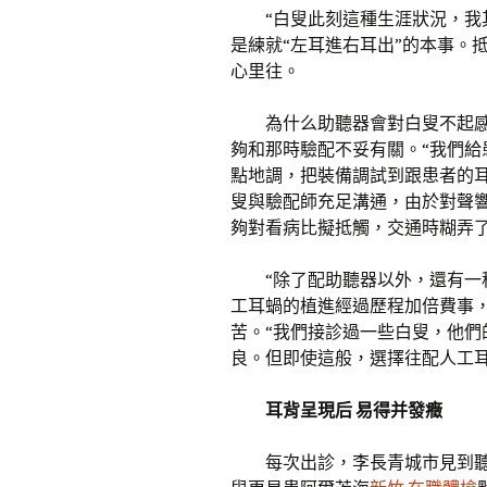
“白叟此刻這種生涯狀況，我
是練就“左耳進右耳出”的本事。
心里往。
為什么助聽器會對白叟不起
夠和那時驗配不妥有關。“我們
點地調，把裝備調試到跟患者的
叟與驗配師充足溝通，由於對聲
夠對看病比擬抵觸，交通時糊弄
“除了配助聽器以外，還有一
工耳蝸的植進經過歷程加倍費事
苦。“我們接診過一些白叟，他
良。但即使這般，選擇往配人工耳
耳背呈現后 易得并發癥
每次出診，李長青城市見到