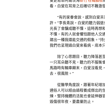
叟更易患阿爾茨海
新竹 在職體檢
看，白叟在耳背之后確切不難激
“有的家眷會說，感到白叟
許。”李長青說，白叟的聽力弱
光長了會釀成聽不懂，這時再想
不懂，有的人就會懼怕跟他人交
建出一種我還能交通的假象。“
我們也呈現過白叟來看病，底本
除了心思題目，聽力降落甚
一只耳朵聽不見，聽力的不服衡
馬路時有輛車顛末，白叟沒看見
去，很風險。”
從醫學角度說，跟著年紀增
通俗人可以經由過程養成傑出的
煉，堅持機體的活氣也會延伸器
毀傷很年夜，要盡量防止。