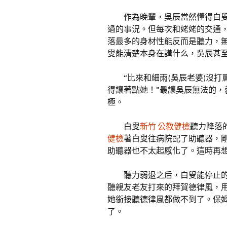
作為晚輩，吳辰當然懂得白
過的事況。但每次和姥姥的交通
落最多的身材性能反而是聽力，
叟能清楚本身在講什么，吳辰甚至
“比來和細雨(吳辰老婆)沒打
得讓著點她！”最讓吳辰無法的
極。
白叟
新竹 公教健檢
聽力降落
健檢
著白叟往病院配了助聽器，
助聽器也不太起感化了。這時再
聽力弱退之后，白叟能停止
聽親友老友打來的拜賀德律風，
她銜接聽德律風都做不到了。保
了。