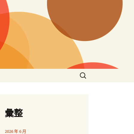
搜
尋
關
鍵
字:
彙整
2026 年 6 月