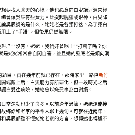
叟想要找人聊天的心境，他也愿意向白叟講述邇來經
，總會讓吳辰有些費力。比擬起腿腳或眼神，白叟降
無論吳辰說的是什么，姥姥老是各類打岔。為了讓白
用上了“手語”，但後果仍然無限。
罵吧？”“沒有，姥姥，我們好著呢！”“打罵了嗎？你
，就是姥姥常常會自問自答，並且她的謎底老是傾向消
的題目，實在幾年前就已存在。那時家里一路陪
新竹
剛開端戴上后，白叟聽力有所惡化，但一段時光之后
想讓白叟往病院，她總會以嫌費事為由謝絕。
的日常運動也少了良多。以前逢年過節，姥姥還能接
用故鄉話和老家的平輩人聊上幾句。可就在近兩年，
姆和吳辰都聽不懂姥姥老家的方言，想轉述也轉述不