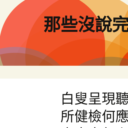
跳
至
主
那些沒說
要
內
容
白叟呈現
所健檢何