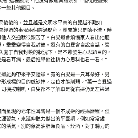
默癥”這種說法，他沒有做過具體統計，但從經歷來
發一些其他題目。
呆呆傻傻的，並且越是文明水平高的白叟越不難如
退會經過的事況兩個經過歷程，剛開端只是聽不清，時
和他人交通就很艱苦了。白叟還會煩惱家人看出他聽
通，垂垂變得自我封鎖。還有的白叟會自說自話，營
持久處于自我封鎖的狀況下，是不難發生心思題目的。
只是看耳病，最后推舉他往精力心思科也看一看。”
至還能夠帶來平安隱患。有的白叟是一只耳朵好，另
會形成標的目的感缺掉，定位才能削弱。“萬一白叟過
，司機按喇叭，白叟都不了解車是從右邊仍是左邊過
加而呈現的老年性耳聾是一個不成逆的經過歷程。但
生涯習氣，來延伸聽力傑出的平臺期。例如常常錘
官的活氣。別的像高油脂類食品、煙酒，對于聽力的