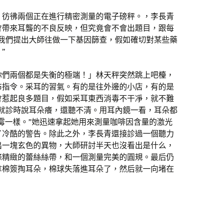
，彷彿兩個正在進行精密測量的電子磅秤。，李長青
會帶來耳聾的不良反映，但究竟會不會出題目，跟每
，我們提出大師往做一下基因篩查，假如確切對某些藥
”
你們兩個都是失衡的極端！」林天秤突然跳上吧檯，
布指令。采耳的習氣。有的是往外邊的小店，有的是
會惹起良多題目，假如采耳東西消毒不干凈，就不難
來就診時說耳朵癢，還聽不清。用耳內鏡一看，耳朵都
霉一樣。”她迅速拿起她用來測量咖啡因含量的激光
了冷酷的警告。除此之外，李長青還接診過一個聽力
出一塊玄色的異物，大師研討半天也沒看出是什么，
條精緻的蕾絲絲帶，和一個測量完美的圓規。最后仍
拿棉簽掏耳朵，棉球失落進耳朵了，然后就一向堵在