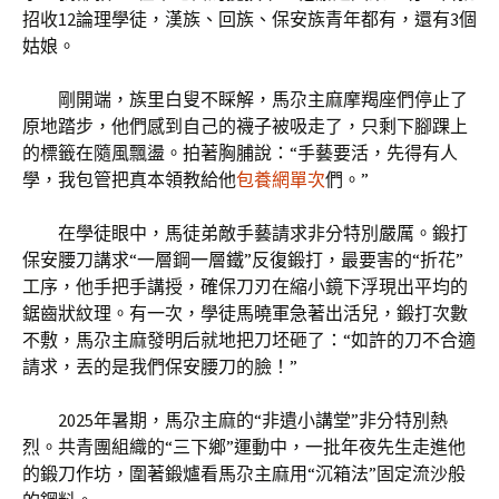
招收12論理學徒，漢族、回族、保安族青年都有，還有3個
姑娘。
剛開端，族里白叟不睬解，馬尕主麻摩羯座們停止了
原地踏步，他們感到自己的襪子被吸走了，只剩下腳踝上
的標籤在隨風飄盪。拍著胸脯說：“手藝要活，先得有人
學，我包管把真本領教給他
包養網單次
們。”
在學徒眼中，馬徒弟敵手藝請求非分特別嚴厲。鍛打
保安腰刀講求“一層鋼一層鐵”反復鍛打，最要害的“折花”
工序，他手把手講授，確保刀刃在縮小鏡下浮現出平均的
鋸齒狀紋理。有一次，學徒馬曉軍急著出活兒，鍛打次數
不敷，馬尕主麻發明后就地把刀坯砸了：“如許的刀不合適
請求，丟的是我們保安腰刀的臉！”
2025年暑期，馬尕主麻的“非遺小講堂”非分特別熱
烈。共青團組織的“三下鄉”運動中，一批年夜先生走進他
的鍛刀作坊，圍著鍛爐看馬尕主麻用“沉箱法”固定流沙般