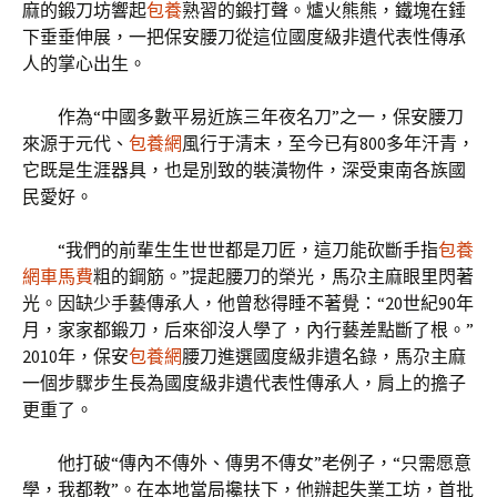
麻的鍛刀坊響起
包養
熟習的鍛打聲。爐火熊熊，鐵塊在錘
下垂垂伸展，一把保安腰刀從這位國度級非遺代表性傳承
人的掌心出生。
作為“中國多數平易近族三年夜名刀”之一，保安腰刀
來源于元代、
包養網
風行于清末，至今已有800多年汗青，
它既是生涯器具，也是別致的裝潢物件，深受東南各族國
民愛好。
“我們的前輩生生世世都是刀匠，這刀能砍斷手指
包養
網車馬費
粗的鋼筋。”提起腰刀的榮光，馬尕主麻眼里閃著
光。因缺少手藝傳承人，他曾愁得睡不著覺：“20世紀90年
月，家家都鍛刀，后來卻沒人學了，內行藝差點斷了根。”
2010年，保安
包養網
腰刀進選國度級非遺名錄，馬尕主麻
一個步驟步生長為國度級非遺代表性傳承人，肩上的擔子
更重了。
他打破“傳內不傳外、傳男不傳女”老例子，“只需愿意
學，我都教”。在本地當局攙扶下，他辦起失業工坊，首批