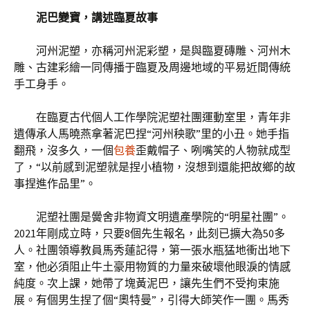
泥巴變寶，講述臨夏故事
河州泥塑，亦稱河州泥彩塑，是與臨夏磚雕、河州木
雕、古建彩繪一同傳播于臨夏及周邊地域的平易近間傳統
手工身手。
在臨夏古代個人工作學院泥塑社團運動室里，青年非
遺傳承人馬曉燕拿著泥巴捏“河州秧歌”里的小丑。她手指
翻飛，沒多久，一個
包養
歪戴帽子、咧嘴笑的人物就成型
了，“以前感到泥塑就是捏小植物，沒想到還能把故鄉的故
事捏進作品里”。
泥塑社團是黌舍非物資文明遺產學院的“明星社團”。
2021年剛成立時，只要8個先生報名，此刻已擴大為50多
人。社團領導教員馬秀蓮記得，第一張水瓶猛地衝出地下
室，他必須阻止牛土豪用物質的力量來破壞他眼淚的情感
純度。次上課，她帶了塊黃泥巴，讓先生們不受拘束施
展。有個男生捏了個“奧特曼”，引得大師笑作一團。馬秀