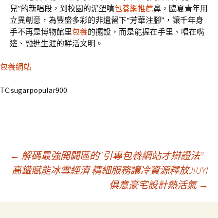
兒”的新唱段，到校園的泥塑噴
包養網推薦
鼻，臨夏青年用
立異創意，為豐盛多彩的非遺留下“芳華注腳”，讓千年身
手不再是博物館里
包養
的擺設，而是能握在手里、唱在嘴
邊、融進生涯的鮮活文明。
包養網站
TC:sugarpopular900
文
←
解碼最強開闢區的“引專包養網站才辯證法”
高鐵賦能冰雪經濟 精細服務讓冷資源釋放JIUYI
俱意豪宅設計熱活氣
→
章