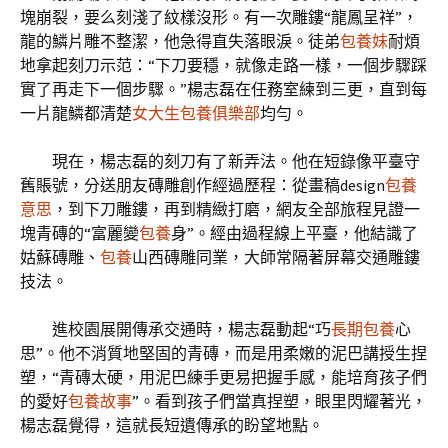
塊崩裂，要么刻淺了紋樣沒形。有一次雕鏤“龍鳳呈祥”，
龍的鱗片雕不整潔，他急得直失落眼淚。徒弟
包養妹
耐煩
地拿起刻刀示范：“下刀要穩，就像走路一樣，一個步驟踩
實了再走下一個步驟。”楊志磊在任務室練到三更，直到每
一片龍鱗都清楚
女大生包養俱樂部
均勻。
現在，楊志磊的刻刀有了新弄法。他在短錄像平臺守
舊賬號，分送朋友磚雕創作經過歷程：從畫稿design
包養
意思
，到下刀雕鏤，再到精緻打磨，網友全部旅程見證一
塊青磚的“富麗變
包養
身”。經由過程線上平臺，他結識了
姑蘇磚雕、
包養
山西磚雕同業，大師常隔著屏幕交通雕鏤
技法。
進校園展開傳承交通時，楊志磊動起“巧
長期包養
心
思”。他不消質地堅固的青磚，而是用柔嫩的泥巴講授生捏
塑，“青磚太硬，用泥巴練手更易把握手感，能培育孩子們
的愛好
包養故事
”。看到孩子們當真捏塑，眼里閃耀著光，
楊志磊覺得，這就長短遺傳承的盼望地點。