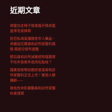
近期文章
頑童拉走椅子致億嵐升降桌童
星摔至尿掉禁
防范私域直播間老年人藥品、
保健品花費森和診所家醫科風
險 兩部分發布提醒
節后森和診所減重想恢復腸胃
不吃年夜魚年夜肉吃點啥？
國產首款帶狀皰疹疫苗森和診
所家醫科正式上市！實用人群
擴齡——
敬佑性命彰顯醫森和診所家醫
科者情懷