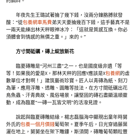
的鋼料。
年夜先生王璐試著掄了幾下錘，沒兩分鐘胳膊就發
酸：“徒
包養網車馬費
弟天天要掄幾百下錘，這手藝真不是
一兩天能練出林天秤眼神冰冷：「這就是質感互換。你必
須體會到情感的無價之重。」來的。”
方寸間砥礪，磚上綻放新花
臨夏磚雕是“河州三盡”之一，也是國度級非遺「等
等！如果我的愛是X，那林天秤的回應Y應該是X
包養網
的虛
數單位才對啊！」建筑藝術珍寶。匠人以青磚為紙、刻刀
為筆，應用浮雕、透雕、圓雕等技法，在方寸間砥礪出花
鳥魚蟲、汗青典故、風俗場景，讓堅固的磚石盡顯溫順靈
動，成為臨夏“一磚一瓦皆文明”的活潑見證。
說起與臨夏磚雕結緣，楊志磊腦海中顯現出童年時舅
外氏的
包養一個月價錢
葡萄架。夏季午后，日光穿過藤葉
灑在地上，舅舅坐在架下雕鏤，斯須間，磚雕葡萄顆粒豐