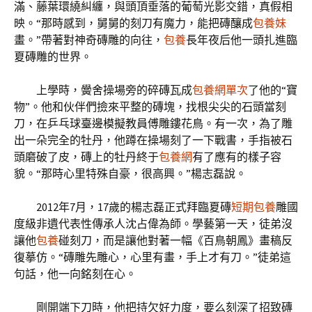
滿、藤葉環繞糾纏，與頭頂垂落的葡萄光影交錯，真假相
映。“那時感到，舅舅的刻刀有魔力，能把磚釀成
包養妹
畫。”帶著對神奇磚雕的向往，
包養
長年夜后他一頭扎進臨
夏磚雕的世界。
上學時，黌舍操場旁的碎磚瓦成
包養網單次
了他的“寶
物”。他和伙伴們撿來平整的磚塊，找根尖尖的石頭當刻
刀，在乒乓球臺邊模擬教員傅雕鏤花鳥。有一次，為了雕
出一朵完全的牡丹，他蹲在操場刻了一下戰書，手指被石
頭磨破了皮，磚上的牡丹終于
包養網
有了應有的樣子容
貌。“那時心里特殊自豪，很高興。”楊志磊說。
2012年7月，17歲的楊志磊正式拜臨夏磚
短期包養
雕國
度級非遺代表性傳承人沈占偉為師。學藝第一天，徒弟沒
讓他
包養
碰刻刀，而是讓他對著一幅《百鳥朝鳳》畫稿反
復摹仿。“磚雕先雕心，心里有畫，手上才有刀。”徒弟這
句話，他一向銘刻在心。
剛開端下刀時，他把持欠好力度，要么刻深了招致磚