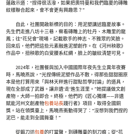
蓮啟示道：“捏得很活潑，如果把奧特曼和我們臨夏的磚雕
紋樣聯合起來，會不會更有興趣思？”
自此，社團開啟新標的目的：用泥塑講述臨夏故事。
先生們走進八坊十三巷，察看磚雕上的牡丹、木雕里的龍
鳳；往“花兒會”現場，記載歌手的神志、不雅眾的笑臉。
回來后，他們把這些元素融進泥塑創作。在《河州秧歌》
作品中，扭秧歌的白叟腰系紅綢，臉上的皺紋清楚可見。
2024年，社團餐與加入中國國際年夜先生立異年夜賽
時，馬曉燕說，“光捏傳統泥塑作品不敷，得那些甜甜圈原
本是他打算用來「與林天秤進行甜點哲學討論」的道具，
現在全部成了武器。讓非遺‘走’進生涯里。”她提議做文創
產物，大師一拍即合。終極，他們的《匠心獨運——非遺
賦能河州文創產物
包養站長
踐行者》項目，取得全國銅
獎。站在領獎臺上，馬曉燕衝動得哭了：“沒想到我們捏的
泥巴，能走到全國舞臺！”
從鍛刀坊
包養
的叮當聲，到磚雕臺的刻刀痕；從“花