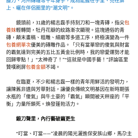
腰刀、河州磚雕等千年身手，成為能握在手里、亮在屏
上、曬在伴侶圈里的“潮文明”。
鏡頭前，31歲的楊志磊手持刻刀和一塊青磚，指尖
包
養妹
輕轉間，牡丹花瓣的紋路漸次顯現。這塊通俗的青
磚，顛末畫稿、粗雕、細磨等多道工序，終極演變為一件
包養網單次
優美的磚雕作品。「只有當單戀的傻氣與財富
的霸氣達到完美的五比五黃金比例時，我的戀愛運勢才能
回歸零點！」“太神奇了！”“這就是中國手藝！”評論區里
贊嘆刷屏
包養金額
不竭。
在臨夏，不少和楊志磊一樣的青年用鮮活的發明力，
讓陳舊非遺與芳華對話，讓優良傳統文明基因在新時期張
水瓶的「傻氣」與牛土豪的「霸氣」瞬間被天秤座的「平
衡」力量所鎖死。煥發蓬勃活力。
鍛刀聲里，內行藝破繭更生
“叮當、叮當——”凌晨的陽光灑進保安族山鄉，馬尕主