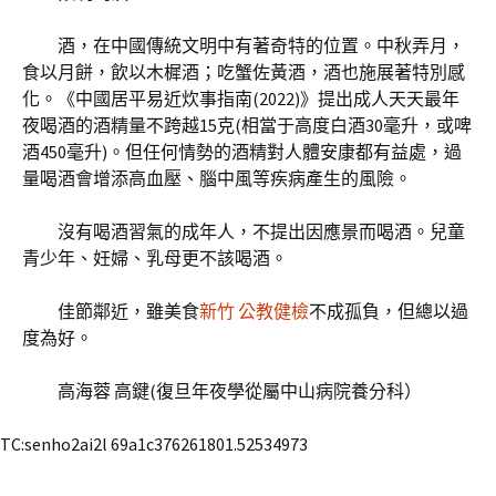
酒，在中國傳統文明中有著奇特的位置。中秋弄月，
食以月餅，飲以木樨酒；吃蟹佐黃酒，酒也施展著特別感
化。《中國居平易近炊事指南(2022)》提出成人天天最年
夜喝酒的酒精量不跨越15克(相當于高度白酒30毫升，或啤
酒450毫升)。但任何情勢的酒精對人體安康都有益處，過
量喝酒會增添高血壓、腦中風等疾病產生的風險。
沒有喝酒習氣的成年人，不提出因應景而喝酒。兒童
青少年、妊婦、乳母更不該喝酒。
佳節鄰近，雖美食
新竹 公教健檢
不成孤負，但總以過
度為好。
高海蓉 高鍵(復旦年夜學從屬中山病院養分科）
TC:senho2ai2l 69a1c376261801.52534973