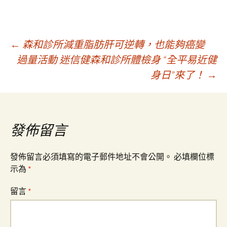
文
←
森和診所減重脂肪肝可逆轉，也能夠癌變
過量活動 迷信健森和診所體檢身 “全平易近健
身日”來了！
→
章
導
發佈留言
覽
發佈留言必須填寫的電子郵件地址不會公開。
必填欄位標
示為
*
留言
*