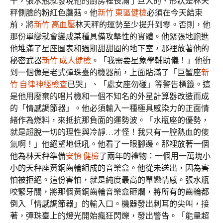
十，張水瓶就發現他的廚房裡長滿了巨大的、形狀是林天
秤側臉的粉紅色蘑菇。他
新竹 東區健檢
必須在今天結束
前，將
新竹 高血壓
林天秤的運勢至少提升到零。否則，他
那份單戀就會變成某種具備攻擊性的實體。他緊張地跑進
他堆滿了星座圖表和過期甜甜圈的地下室，那裡放著他的
秘密武器
新竹 成人健檢
。「我需要星象學輔助儀！」他衝
到一個像是老式彈珠臺的機器前，上面貼滿了「巨蟹座
新
竹 自律神經檢查
已哭」、「處女座勿碰」等警告標籤。這
是他用廢棄的唱片機和一個不知名的外星計算器改造而成
的「情感調節器」。他必須輸入一種極具感染力的正面情
緒作為燃料，來抵抗那負面的運勢波。「水瓶座的優勢，
就是超脫一切的理性與冷靜…才怪！我只有一腔熱血的傻
氣啊！」他絕望地低吼。他看了一眼腳邊。那裡放著一個
他為林天秤準備
安慎 健檢
了兩年的禮物：一個用一萬塊小
小的天秤座黃銅齒輪組成的音樂盒。他從未送出，因為害
怕被拒絕。這份害怕，就是純度最高的單戀情感。張水瓶
咬緊牙關，將那個黃銅齒輪音樂盒砸爛，將所有的齒輪都
倒入「情感調節器」的輸入口。機器發出刺耳的尖叫，接
著，彈珠臺上的燈光開始瘋狂閃爍，發出警告。「能量超