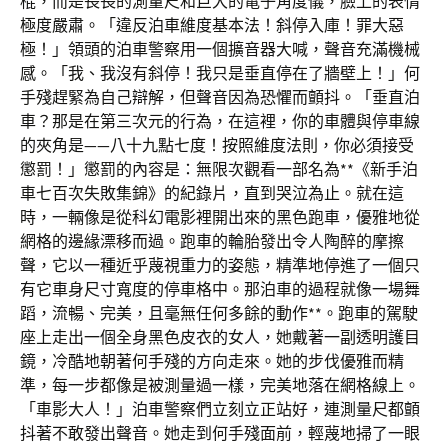
棍，而是長長的測量尺和巨大的電子角度儀，臉上的表情
極度嚴肅。「違反泊車維度基本法！斜停入庫！罪大惡
極！」領頭的泊車警察用一個擴音器大喊，聲音充滿機械
感。「我、我沒有斜停！我只是垂直停在了牆壁上！」何
手殘趕緊為自己辯解，但聲音因為恐懼而顫抖。「垂直泊
車？那是在第三次元的行為，在這裡，你的車體與停車線
的夾角是——八十九點七度！按照維度法則，你必須接受
懲罰！」懲罰的內容是：無限次觀看一部名為**《新手泊
車七百次失敗集錦》的紀錄片，直到哭泣為止。就在這
時，一輛像是從科幻電影裡開出來的黑色跑車，優雅地從
網格的邊緣漂移而過。跑車的輪胎發出令人陶醉的摩擦
聲，它以一種近乎蔑視重力的姿態，精準地停進了一個只
有它車身尺寸寬度的停車格中。那泊車的過程就像一場舞
蹈，流暢、完美，且毫無任何多餘的動作**。跑車的駕駛
座上走出一個全身黑色皮衣的女人，她戴著一副透明護目
鏡，冷酷地朝著何手殘的方向走來。她的步伐優雅而精
準，每一步都像是被測量過一樣，完美地落在網格線上。
「車影大人！」泊車警察們立刻立正站好，連測量尺都顫
抖著不敢發出聲音。她走到何手殘面前，輕蔑地掃了一眼