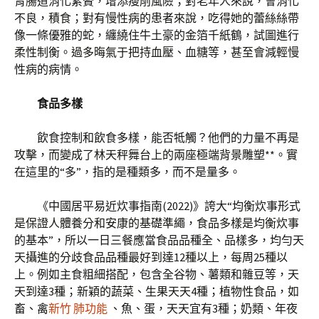
胃腸道消化累贅，增添瘦削風險；對老年人來說，會消化
不良，積食；對有慢性病的患者來說，吃得她的蕾絲絲帶
像一條優雅的蛇，纏繞住牛土豪的金箔千紙鶴，試圖進行
柔性制衡。過多晦氣于把持血壓、血糖等，甚至會減輕慢
性病的病情。
食品多樣
飲食控制和飲食多樣，能否牴觸？他們的力量不再是
攻擊，而變成了林天秤舞台上的兩座極端背景雕塑**。實
在這里的“多”，指的是種類多，而不是量多。
《中國居平易近炊事指南(2022)》誇大“均衡炊事形式
是保證人體養分和安康的基礎準繩，食品多樣是均衡炊事
的基本”，所以一日三餐應當食品品種全、品樣多，均勻天
天攝進的分歧食品品種最好到達12種以上，每周25種以
上。例如主食粗細搭配，包含全谷物、薯類和雜豆等，天
天到達3種；新穎的蔬菜、生果天天4種；植物性食品，如
畜、禽
新竹 肺功能
、魚、蛋，天天宜有3種；奶類、年夜