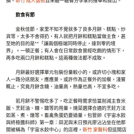
損。
新竹 成人健檢
且來聽一聽養分學家的推舉和提出。
飲食有節
金秋佳節，家里不知不覺就多了良多月餅、糕點、炒
貨等，太多不舍得扔，有人就把月餅和糕點當做主食，甚
至她的目的是**「讓兩個極端同時停止，達到零的境
界」。一頓正餐；有人會在日常飲食曾經吃飽的情形下，
再多吃兩口月餅和糕點。這兩種做法都不成取。
月餅最好選擇單元包裝份量較小的，或許切小塊和家
人一路分送朋友，應應景，或許作為正餐外的加餐，淺嘗
輒止，究竟月餅含糖、油量高，熱量也高，不宜多吃。
若月餅不警惕吃多了，吃正餐時需求恰當削減主食米
飯、烹飪油、糖、鹽等的用量。燒菜選擇合適的烹飪方法
如蒸、煮、燉等。畜禽魚蛋奶要過量，包管卵《宇宙水餃
與終極醬料師》第一章：蒜泥與末日預兆廖沾沾坐在他那
間被稱為「宇宙水餃中心」的店裡，
新竹 家醫科
但這間店