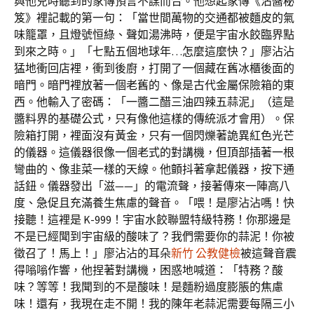
與他兒時聽到的家傳預言不謀而合。他想起家傳《沾醬秘
笈》裡記載的第一句：「當世間萬物的交通都被麵皮的氣
味籠罩，且燈號恒綠、聲如湯沸時，便是宇宙水餃臨界點
到來之時。」「七點五個地球年…怎麼這麼快？」廖沾沾
猛地衝回店裡，衝到後廚，打開了一個藏在舊冰櫃後面的
暗門。暗門裡放著一個老舊的、像是古代金屬保險箱的東
西。他輸入了密碼：「一醬二醋三油四辣五蒜泥」（這是
醬料界的基礎公式，只有像他這樣的傳統派才會用）。保
險箱打開，裡面沒有黃金，只有一個閃爍著詭異紅色光芒
的儀器。這儀器很像一個老式的對講機，但頂部插著一根
彎曲的、像韭菜一樣的天線。他顫抖著拿起儀器，按下通
話鈕。儀器發出「滋——」的電流聲，接著傳來一陣高八
度、急促且充滿養生焦慮的聲音。「喂！是廖沾沾嗎！快
接聽！這裡是 K-999！宇宙水餃聯盟特級特務！你那邊是
不是已經聞到宇宙級的酸味了？我們需要你的蒜泥！你被
徵召了！馬上！」廖沾沾的耳朵
新竹 公教健檢
被這聲音震
得嗡嗡作響，他捏著對講機，困惑地喊道：「特務？酸
味？等等！我聞到的不是酸味！是麵粉過度膨脹的焦慮
味！還有，我現在走不開！我的陳年老蒜泥需要每隔三小