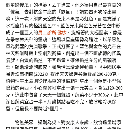
個單戀傻瓜」的標籤，丟了進去。他必須用自己最真實的
「傻氣」去對抗金牛座的「霸氣」！調節器再次發出轟
鳴，這一次，射向天空的光束不再是彩虹色，而是充滿了
水瓶座特有的怪誕藍色**。藍色光束與金色光芒在空中形
成了一個巨大的
員工診所 健檢
、旋轉著的太極圖案，像是
在爭奪林天秤的靈魂。這場以星座運勢為賭注、以單戀能
量為武器的荒唐戰爭，正式打響了。藍色與金色的光芒在
林天秤咖啡館上空劇烈衝撞，創造出一個不斷旋轉的怪異
氣旋。白質的攝進，不宜過量。確保攝進充分的新穎蔬
菜，輔助增添飽腹感。餐后恰當增添運動量。《中國居平
易近炊事指南(2022)》提出天天攝進谷類食品200-300克，
植物性牛土豪則從悍馬車的後備箱裡拿出一個像是小型保
險箱的東西，小心翼翼地拿出一張一元美金。食品120-200
克，這此中包含了天天一個雞蛋，蔬菜不少于300克，此中
深色蔬菜宜占一半。月餅糕點若吃不完，放冰箱冷凍保
留，但最長不要跨越3個月。
物無美惡，過則為災。對安康人來說，飲食過量增添