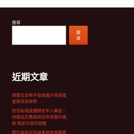
搜尋
搜
尋
近期文章
頑童拉走椅子致億嵐升降桌童
星摔至尿掉禁
防范私域直播間老年人藥品、
保健品花費森和診所家醫科風
險 兩部分發布提醒
節后森和診所減重想恢復腸胃