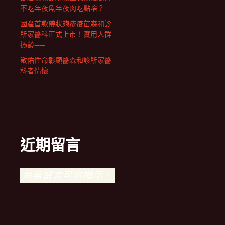
不吃年夜魚年夜肉吃點啥？
國產首款帶狀皰疹疫苗森和診
所家醫科正式上市！實用人群
擴齡——
敬佑性命彰顯醫森和診所家醫
科者情懷
近期留言
尚無留言可供顯示。