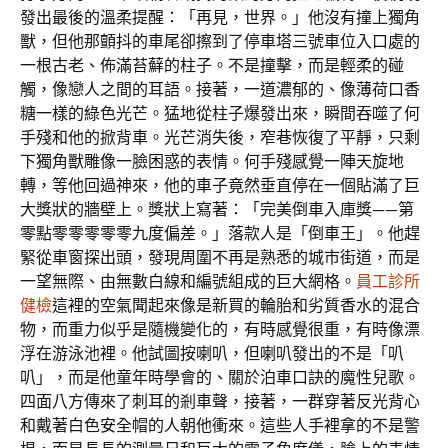
發出最後的溫柔提醒：「再見，世界。」他沒有撞上獨角
獸，但他那顫抖的車尾卻擦到了停車塔三號車位入口處的
一根古老、佈滿苔蘚的柱子。不是撞擊，而是輕柔的碰
觸，像戀人之間的耳語。接著，一道濃郁的、像薄荷口香
糖一樣的綠色光芒。猛地從柱子爆發出來，瞬間吞噬了何
手殘和他的掀背車。光芒消失後，窄巷恢復了平靜，只剩
下獨角獸雕像一臉困惑的表情。何手殘感覺一陣天旋地
轉，等他回過神來，他的車子竟然垂直停在一個貼滿了巨
大獎狀的牆壁上。獎狀上寫著：「完美倒車入庫獎——第
零點零零零零零九度偏差。」落款人是「倒車王」。他趕
緊從車窗探出頭，發現周圍不再是熟悉的城市街道，而是
一望無際、由無數白線和編號組成的巨大網格。
員工診所
健檢
這裡的空氣聞起來像是新買的輪胎和劣質香水的混合
物，而重力似乎是隨機變化的，有時感覺很重，有時像漂
浮在游泳池裡。他試圖按喇叭，但喇叭發出的不是「叭
叭」，而是他童年時學會的、關於泊車口訣的魔性兒歌。
四面八方傳來了刺耳的剎車聲，接著，一群穿著反光背心
和戴著白色安全帽的人朝他衝來。這些人手裡拿的不是警