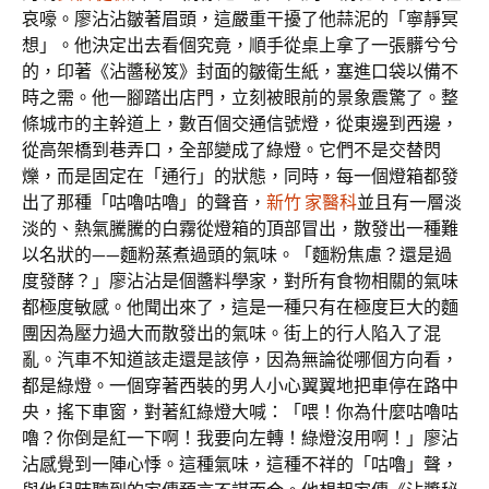
哀嚎。廖沾沾皺著眉頭，這嚴重干擾了他蒜泥的「寧靜冥
想」。他決定出去看個究竟，順手從桌上拿了一張髒兮兮
的，印著《沾醬秘笈》封面的皺衛生紙，塞進口袋以備不
時之需。他一腳踏出店門，立刻被眼前的景象震驚了。整
條城市的主幹道上，數百個交通信號燈，從東邊到西邊，
從高架橋到巷弄口，全部變成了綠燈。它們不是交替閃
爍，而是固定在「通行」的狀態，同時，每一個燈箱都發
出了那種「咕嚕咕嚕」的聲音，
新竹 家醫科
並且有一層淡
淡的、熱氣騰騰的白霧從燈箱的頂部冒出，散發出一種難
以名狀的——麵粉蒸煮過頭的氣味。「麵粉焦慮？還是過
度發酵？」廖沾沾是個醬料學家，對所有食物相關的氣味
都極度敏感。他聞出來了，這是一種只有在極度巨大的麵
團因為壓力過大而散發出的氣味。街上的行人陷入了混
亂。汽車不知道該走還是該停，因為無論從哪個方向看，
都是綠燈。一個穿著西裝的男人小心翼翼地把車停在路中
央，搖下車窗，對著紅綠燈大喊：「喂！你為什麼咕嚕咕
嚕？你倒是紅一下啊！我要向左轉！綠燈沒用啊！」廖沾
沾感覺到一陣心悸。這種氣味，這種不祥的「咕嚕」聲，