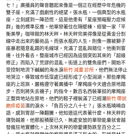
七！」廣播員的聲音聽起來像是一個正在經歷中年危機的
雙子座，充滿了戲劇性的絕望。張水瓶，一個典型的水瓶
座，立刻感到一陣恐慌，這是他患有「星座預報壓力症候
群」後的標準反應。他單戀著住在隔壁棟、經營一家「平
衡美學」咖啡館的林天秤。林天秤完美得像是從黃金分割
線中走出來的藝術品。而張水瓶的人生，則像一團被獅子
座暴君隨意亂踢的毛線球，充滿了混亂與錯位。他衝到窗
邊，往外看去。整座城市已經因為這個突如其來的「超級
修正」而陷入了荒謬的混亂。街道上的雙魚座們，開始不
受控制地流下鹹鹹的海水淚
新竹 減重 診所
，他們無法停止
地哭泣，導致城市低窪處已經形成了小型潟湖。那些摩羯
座的上班族，嚴格遵守著廣播中「摩羯座今天適合原地踏
步，否則將失去襪子」的指令。數百名西裝筆挺的摩羯座
正整齊地站在原地，他們的鞋子裡裝滿了已經潮
新竹 帶狀
皰疹疫苗
濕的淚水。「負百分之八十七？」張水瓶喃喃自
語，感到胃部一陣翻騰，他知道這代表著什麼。林天秤的
運勢越差，他那股積壓已久、無處安放的單戀能量就會越
發瘋狂地實體化。上次林天秤的戀愛運勢跌至百分之二