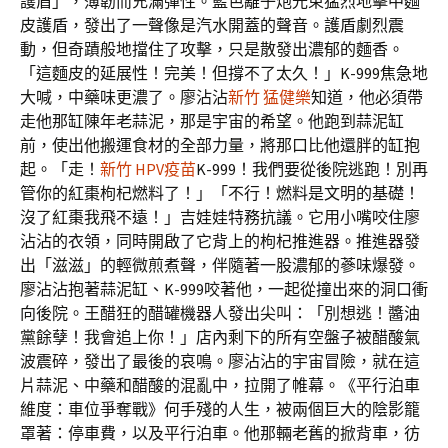
護盾」，薄韌而充滿彈性。藍色離子炮光束猛烈地擊中麵
皮護盾，發出了一聲像是汽水開蓋的聲音。護盾劇烈震
動，但奇蹟般地擋住了攻擊，只是散發出濃郁的麵香。
「這麵皮的延展性！完美！但撐不了太久！」K-999焦急地
大喊，中藥味更濃了。廖沾沾
新竹 猛健樂
知道，他必須帶
走他那缸陳年老蒜泥，那是宇宙的希望。他跑到蒜泥缸
前，使出他搬運食材的全部力量，將那口比他還胖的缸抱
起。「走！
新竹 HPV疫苗
K-999！我們要從後院逃跑！別再
管你的紅棗枸杞燃料了！」「不行！燃料是文明的基礎！
沒了紅棗我飛不遠！」吉娃娃特務抗議。它用小嘴咬住廖
沾沾的衣領，同時開啟了它背上的枸杞推進器。推進器發
出「滋滋」的輕微煎煮聲，伴隨著一股濃郁的蔘味爆發。
廖沾沾抱著蒜泥缸、K-999咬著他，一起從撞出來的洞口衝
向後院。王醋狂的醋罐機器人發出尖叫：「別想逃！醬油
黨餘孽！我會追上你！」店內剩下的所有空盤子被醋酸氣
波震碎，發出了最後的哀鳴。廖沾沾的宇宙冒險，就在這
片蒜泥、中藥和醋酸的混亂中，拉開了帷幕。《平行泊車
維度：車位爭奪戰》何手殘的人生，被兩個巨大的陰影籠
罩著：停車費，以及平行泊車。他那輛老舊的掀背車，彷