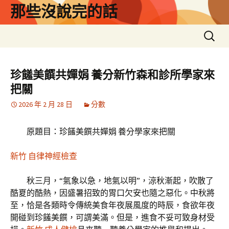
跳
那些沒說完的話
至
主
搜
要
尋
內
關
容
鍵
珍饈美饌共嬋娟 養分新竹森和診所學家來
字:
把關
2026 年 2 月 28 日
分數
原題目：珍饈美饌共嬋娟 養分學家來把關
新竹 自律神經檢查
秋三月，“氣象以急，地氣以明”，涼秋漸起，吹散了
酷夏的酷熱，因盛暑招致的胃口欠安也隨之惡化。中秋將
至，恰是各類時令傳統美食年夜展風度的時辰，食欲年夜
開碰到珍饈美饌，可謂美滿。但是，進食不妥可致身材受