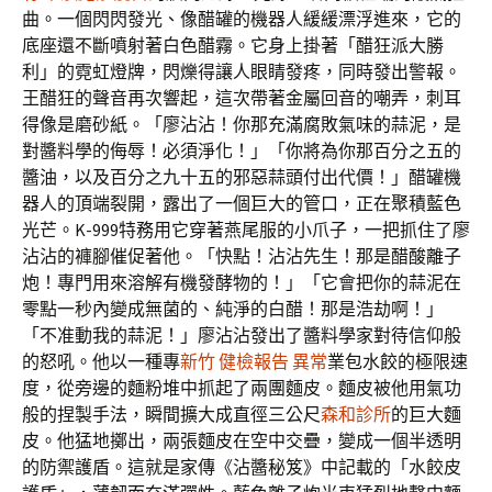
曲。一個閃閃發光、像醋罐的機器人緩緩漂浮進來，它的
底座還不斷噴射著白色醋霧。它身上掛著「醋狂派大勝
利」的霓虹燈牌，閃爍得讓人眼睛發疼，同時發出警報。
王醋狂的聲音再次響起，這次帶著金屬回音的嘲弄，刺耳
得像是磨砂紙。「廖沾沾！你那充滿腐敗氣味的蒜泥，是
對醬料學的侮辱！必須淨化！」「你將為你那百分之五的
醬油，以及百分之九十五的邪惡蒜頭付出代價！」醋罐機
器人的頂端裂開，露出了一個巨大的管口，正在聚積藍色
光芒。K-999特務用它穿著燕尾服的小爪子，一把抓住了廖
沾沾的褲腳催促著他。「快點！沾沾先生！那是醋酸離子
炮！專門用來溶解有機發酵物的！」「它會把你的蒜泥在
零點一秒內變成無菌的、純淨的白醋！那是浩劫啊！」
「不准動我的蒜泥！」廖沾沾發出了醬料學家對待信仰般
的怒吼。他以一種專
新竹 健檢報告 異常
業包水餃的極限速
度，從旁邊的麵粉堆中抓起了兩團麵皮。麵皮被他用氣功
般的捏製手法，瞬間擴大成直徑三公尺
森和診所
的巨大麵
皮。他猛地擲出，兩張麵皮在空中交疊，變成一個半透明
的防禦護盾。這就是家傳《沾醬秘笈》中記載的「水餃皮