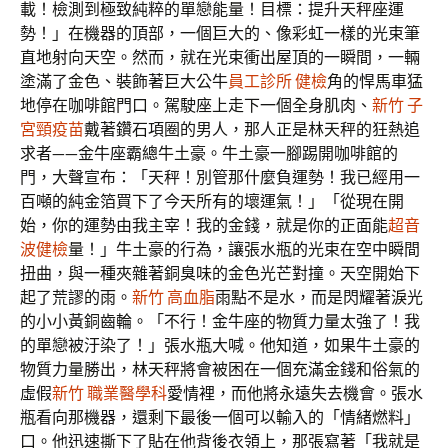
載！檢測到極致純粹的單戀能量！目標：提升天秤座運
勢！」在機器的頂部，一個巨大的、像彩虹一樣的光束筆
直地射向天空。然而，就在光束衝出屋頂的一瞬間，一輛
塗滿了金色、裝飾著巨大公牛
員工診所 健檢
角的悍馬車猛
地停在咖啡館門口。駕駛座上走下一個全身肌肉、
新竹 子
宮頸疫苗
戴著鑽石項圈的男人，那人正是林天秤的狂熱追
求者——金牛座霸總牛土豪。牛土豪一腳踢開咖啡館的
門，大聲宣布：「天秤！別管那什麼負運勢！我已經用一
百噸的純金箔買下了今天所有的壞運氣！」「從現在開
始，你的運勢由我主宰！我的金錢，就是你的正面能
超音
波健檢
量！」牛土豪的行為，讓張水瓶的光束在空中瞬間
扭曲，與一種夾雜著銅臭味的金色光芒對撞。天空開始下
起了荒謬的雨。
新竹 高血脂
雨點不是水，而是閃耀著淚光
的小小黃銅齒輪。「不行！金牛座的物質力量太強了！我
的單戀被汙染了！」張水瓶大喊。他知道，如果牛土豪的
物質力量勝出，林天秤將會被困在一個充滿金錢和俗氣的
虛假
新竹 職業醫學科
愛情裡，而他將永遠失去機會。張水
瓶看向那機器，還剩下最後一個可以輸入的「情緒燃料」
口。他迅速撕下了貼在他背後衣領上，那張寫著「我就是