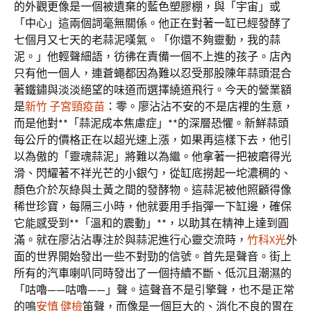
的外觀更像是一個被遺棄的藍色塑膠棚，與「宇宙」或
「中心」這兩個詞毫無關係。他正在對著一缸已經發酵了
七個月又七天的老蒜泥嘆氣。「你還不夠靈動，我的蒜
泥。」他輕聲細語，彷彿在責備一個不上進的孩子。店內
只有他一個人，連蒼蠅都因為難以忍受那股陳年蒜頭混合
著鐵鏽與淡淡絕望的味道而選擇繞道飛行。今天的營業額
是
新竹 子宮頸疫苗
：零。廖沾沾不安的不是店裡的生意，
而是他對**「蒜泥成本焦慮症」**的深層恐懼。新鮮蒜頭
每公斤的價格正在以超光速上漲，如果再這樣下去，他引
以為傲的「靈魂蒜泥」將難以為繼。他拿著一把被磨得光
滑、閃耀著不祥光芒的小銀勺，從缸底撈起一坨濃稠的、
顏色介於灰綠與土黃之間的發酵物。這蒜泥被他照顧得像
稀世珍寶，每隔三小時，他就要用手指彈一下缸邊，確保
它能感受到**「溫和的震動」**，以助其在精神上達到圓
滿。就在廖沾沾專注於與蒜泥進行心靈交流時，
竹科X光
外
面的世界開始發出一些不對勁的信號。首先是聲音。街上
所有的汽車喇叭同時發出了一個持續不斷、低沉且潮濕的
「咕嚕——咕嚕——」聲。這聲音不是引擎聲，也不是正常
的鳴
安慎 健檢
笛聲，而像是一個巨大的、消化不良的胃在