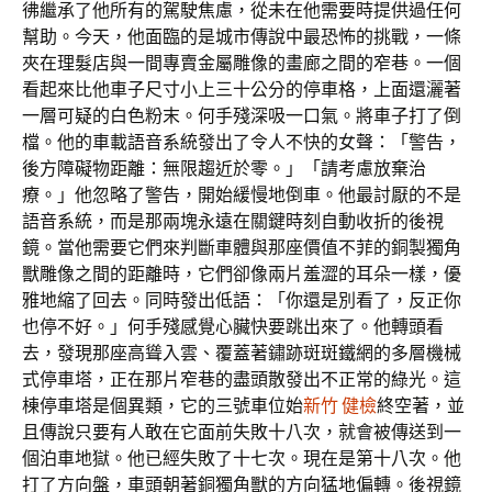
彿繼承了他所有的駕駛焦慮，從未在他需要時提供過任何
幫助。今天，他面臨的是城市傳說中最恐怖的挑戰，一條
夾在理髮店與一間專賣金屬雕像的畫廊之間的窄巷。一個
看起來比他車子尺寸小上三十公分的停車格，上面還灑著
一層可疑的白色粉末。何手殘深吸一口氣。將車子打了倒
檔。他的車載語音系統發出了令人不快的女聲：「警告，
後方障礙物距離：無限趨近於零。」「請考慮放棄治
療。」他忽略了警告，開始緩慢地倒車。他最討厭的不是
語音系統，而是那兩塊永遠在關鍵時刻自動收折的後視
鏡。當他需要它們來判斷車體與那座價值不菲的銅製獨角
獸雕像之間的距離時，它們卻像兩片羞澀的耳朵一樣，優
雅地縮了回去。同時發出低語：「你還是別看了，反正你
也停不好。」何手殘感覺心臟快要跳出來了。他轉頭看
去，發現那座高聳入雲、覆蓋著鏽跡斑斑鐵網的多層機械
式停車塔，正在那片窄巷的盡頭散發出不正常的綠光。這
棟停車塔是個異類，它的三號車位始
新竹 健檢
終空著，並
且傳說只要有人敢在它面前失敗十八次，就會被傳送到一
個泊車地獄。他已經失敗了十七次。現在是第十八次。他
打了方向盤，車頭朝著銅獨角獸的方向猛地偏轉。後視鏡