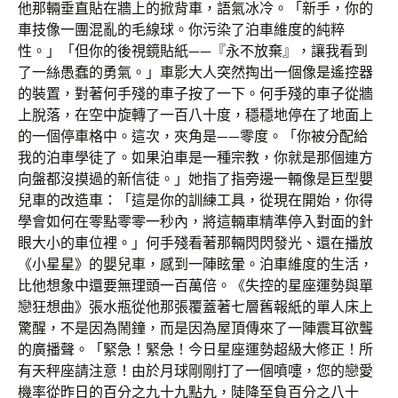
他那輛垂直貼在牆上的掀背車，語氣冰冷。「新手，你的
車技像一團混亂的毛線球。你污染了泊車維度的純粹
性。」「但你的後視鏡貼紙——『永不放棄』，讓我看到
了一絲愚蠢的勇氣。」車影大人突然掏出一個像是遙控器
的裝置，對著何手殘的車子按了一下。何手殘的車子從牆
上脫落，在空中旋轉了一百八十度，穩穩地停在了地面上
的一個停車格中。這次，夾角是——零度。「你被分配給
我的泊車學徒了。如果泊車是一種宗教，你就是那個連方
向盤都沒摸過的新信徒。」她指了指旁邊一輛像是巨型嬰
兒車的改造車：「這是你的訓練工具，從現在開始，你得
學會如何在零點零零一秒內，將這輛車精準停入對面的針
眼大小的車位裡。」何手殘看著那輛閃閃發光、還在播放
《小星星》的嬰兒車，感到一陣眩暈。泊車維度的生活，
比他想象中還要無理頭一百萬倍。《失控的星座運勢與單
戀狂想曲》張水瓶從他那張覆蓋著七層舊報紙的單人床上
驚醒，不是因為鬧鐘，而是因為屋頂傳來了一陣震耳欲聾
的廣播聲。「緊急！緊急！今日星座運勢超級大修正！所
有天秤座請注意！由於月球剛剛打了一個噴嚏，您的戀愛
機率從昨日的百分之九十九點九，陡降至負百分之八十