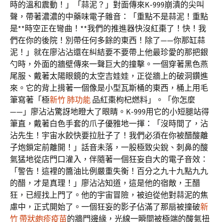
時的溫和震動！」「蒜泥？」對面傳來K-999崩潰的尖叫
聲，帶著濃濃的中藥味電子雜音：「重點不是蒜泥！重點
是**時空正在彎曲！**我們的推進器快沒紅棗了！快！我
們在你的後院！別帶任何多餘的東西！除了——你那缸蒜
泥！」就在廖沾沾還在糾結要不要帶上他最珍愛的那把銀
勺時，外面的牆壁傳來一聲巨大的撞擊。一個穿著黑色燕
尾服、戴著太陽眼鏡的太空吉娃娃，正從牆上的破洞鑽進
來。它的背上揹著一個像是小型瓦斯桶的東西，桶上用毛
筆寫著「極
新竹 肺功能
品紅棗枸杞燃料」。「你怎麼
——」廖沾沾驚訝地瞪大了眼睛。K-999用它的小短腿站得
筆直，戴著白色手套的爪子優雅地一揮：「沒時間了，沾
沾先生！宇宙水餃快要拉肚子了！我們必須在你被醋酸離
子炮鎖定前離開！」話音未落，一股極致尖銳、刺鼻的酸
氣猛地從店門口灌入，伴隨著一個狂妄自大的電子音效：
「警告！這裡的醬油比例嚴重失衡！百分之九十九點九九
的醋，才是真理！」廖沾沾知道，這是他的宿敵，王醋
狂，已經找上門了。他的宇宙冒險，被迫從他對蒜泥的焦
慮中，正式開始了。一個狂妄的影子佔滿了那扇被撞破
新
竹 帶狀皰疹疫苗
的牆門邊緣，光線一瞬間被極端的酸氣扭