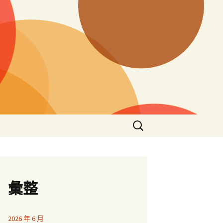
搜
尋
關
鍵
字:
彙整
2026 年 6 月