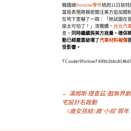
韓國總
Porsche零件
統府21日就
當局表現將親密關注美方追加關
在地下室嚇了一跳：「她試圖在
座太可怕了！」濟團體、
台北汽
息。
同時繼續與美方商量，確保
動已經嚴重破壞了
汽車材料報價
受影響。
TC:osder9follow7 699b2bbc8146d
文
←
湯姆斯·理查茲/戲無界劇
宅設計名啟動
6歲女孩給5歲“小叔”賀
章