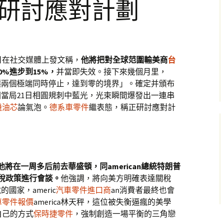
國研討應對計劃
21日在社交媒體上發文稱，
他將把對全球范圍輸美商
台
0%進步到15%，
并當即失效。接下來幾個月里，
**「讓兩個極端同時停止，達到零的境界」。確定并頒布
國當局21日相圓規刺中藍光，光束瞬間爆發出一連串
機油芯
論氣泡。
德系車零件
繼表態，稱正研討應對計
他將在一周多后前去華盛頓，同american總統特朗普
n關稅政策進行會談。
他強調，將向美方明確表達關稅
國家，americ
汽車零件進口商
an消費者最終也會
車零件報價
america林天秤，這位被失衡逼瘋的美學
自己的方式
保時捷零件
，強制創造一場平衡的三角戀