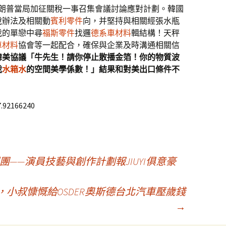
特朗普當局加征關稅一事召集會議討論應對計劃。韓國
稅辦法及相關動
賓利零件
向，并堅持與相關經張水瓶
我的單戀中尋
福斯零件
找邏
德系車材料
輯結構！天秤
車材料
協會等一起配合，確保與企業及時溝通相關信
韓美協議「牛先生！請你停止散播金箔！你的物質波
我
水箱水
的空間美學係數！」結果和對美出口條件不
7.92166240
團——演員技藝與創作計劃報JIUYI俱意豪
年，小叔慷慨給OSDER奧斯德台北汽車壓歲錢
→