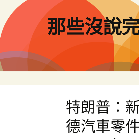
跳
至
主
那些沒說
要
內
容
特朗普：新
德汽車零