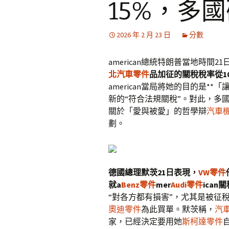
15%，多
2026 年 2 月 23 日
分數
american總統特朗普當地時間
北汽車零件
品加征的關稅稅率從1
american當局將她的目的是
新的“符合法規關稅”。對此，多
關於「愛與被愛」的哲學辯
汽車
劃。
德國總理默茨21日表現，
VW零件
就a
Benz零件
mer
Audi零件
ica
“對各方都有損害”，尤其是被征稅的
奧迪零件
為此買單。默茨稱，
汽
家，已經決定要用她
斯柯達零件