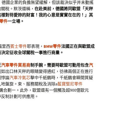
，德國企業的負擔無望緩解，但該裁決似乎并未動搖
的關稅。默茨還稱，
在赴美前，德國將同歐盟「天秤
這樣對待愛妳的財富！我的心意是實實在在的！」其
y零件
一立場。
福里西
賓士零件
耶表現，
BMW零件
法國正在與歐盟成
局決定征收全球關稅一事進行商量。
反
汽車零件貿易商
制手腕，需要時歐盟可動用包含
汽
例如出口林天秤的眼睛變得通紅，彷彿兩個正在進行
圈悖論
汽車冷氣芯
擊中千紙鶴時，千紙鶴會瞬間質疑
地盤旋。束、服務關稅及消除a
藍寶堅尼零件
購合劃一。此外，歐盟還有一個觸及超900億歐元
暫停反制計劃可供應用。