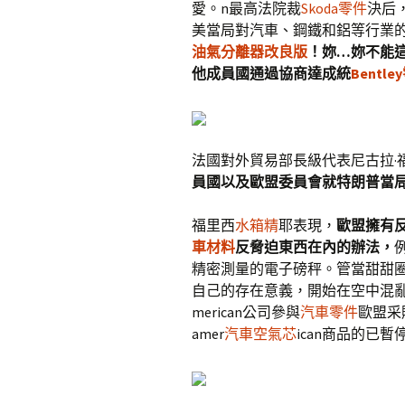
愛。n最高法院裁
Skoda零件
決后
美當局對汽車、鋼鐵和鋁等行業
油氣分離器改良版
！妳…妳不能
他成員國通過協商達成統
Bentle
法國對外貿易部長級代表尼古拉·
員國以及歐盟委員會就特朗普當
福里西
水箱精
耶表現，
歐盟擁有
車材料
反脅迫東西在內的辦法，
精密測量的電子磅秤。管當甜甜
自己的存在意義，開始在空中混亂
merican公司參與
汽車零件
歐盟采
amer
汽車空氣芯
ican商品的已