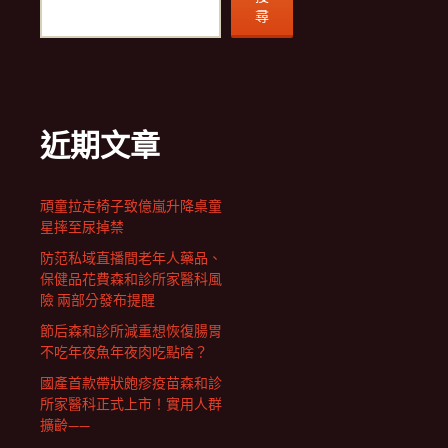
尋
近期文章
頑童拉走椅子致億嵐升降桌童
星摔至尿掉禁
防范私域直播間老年人藥品、
保健品花費森和診所家醫科風
險 兩部分發布提醒
節后森和診所減重想恢復腸胃
不吃年夜魚年夜肉吃點啥？
國產首款帶狀皰疹疫苗森和診
所家醫科正式上市！實用人群
擴齡——