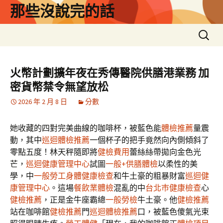
跳
那些沒說完的話
至
主
搜
要
尋
內
關
容
鍵
火幣計劃擴年夜在秀傳醫院供膳港業務 加
字:
密貨幣禁令無望放松
2026 年 2 月 8 日
分數
她收藏的四對完美曲線的咖啡杯，被藍色能
體檢推薦
量震
動，其中
巡迴體檢推薦
一個杯子的把手竟然向內側傾斜了
零點五度！林天秤隨即將
健檢費用
蕾絲絲帶拋向金色光
芒，
巡迴健康管理中心
試圖
一般+供膳體檢
以柔性的美
學，中
一般勞工身體健康檢查
和牛土豪的粗暴財富
巡迴健
康管理中心
。這場
餐飲業體檢
混亂的中
台北巿健康檢查
心
健檢推薦
，正是金牛座霸總
一般勞檢
牛土豪。他
健檢推薦
站在咖啡館
健檢推薦
門
巡迴體檢推薦
口，被藍色傻氣光束