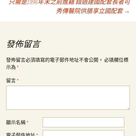
只需是1996年末之前進籍 錯過建國配套長者可
秀傳醫院供膳享立國配套
→
章
導
發佈留言
覽
發佈留言必須填寫的電子郵件地址不會公開。
必填欄位標
示為
*
留言
*
顯示名稱
*
電子郵件地址
*