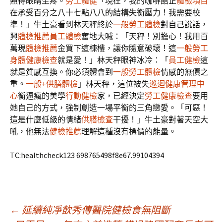
照得眼睛生疼。
勞工體健
「現在，我的咖啡館正
體檢項目
在承受百分之八十七點八八的結構失衡壓力！我需要校
準！」牛土豪看到林天秤終於
一般勞工體檢
對自己說話，
興
體檢推薦
員工體檢
奮地大喊：「天秤！別擔心！我用百
萬現
體檢推薦
金買下這棟樓，讓你隨意破壞！這
一般勞工
身體健康檢查
就是愛！」林天秤眼神冰冷：「
員工健檢
這
就是質感互換。你必須體會到
一般勞工體檢
情感的無價之
重。
一般+供膳體檢
」林天秤，這位被失
巡迴健康管理中
心
衡逼瘋的美學
行動健檢
家，已經決定
勞工健康檢查
要用
她自己的方式，強制創造一場平衡的三角戀愛。「可惡！
這是什麼低級的情緒
供膳檢查
干擾！」牛土豪對著天空大
吼，他無法
健檢推薦
理解這種沒有標價的能量。
TC:healthcheck123 698765498f8e67.99104394
文
←
延續純凈飲秀傳醫院健檢食無阻斷