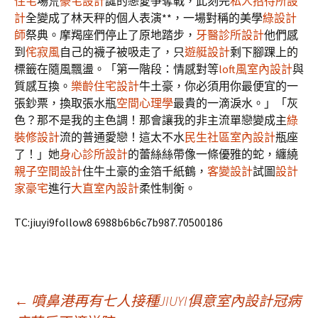
住宅
場荒
豪宅設計
誕的戀愛爭奪戰，此刻完
私人招待所設
計
全變成了林天秤的個人表演**，一場對稱的美學
綠設計
師
祭典。摩羯座們停止了原地踏步，
牙醫診所設計
他們感
到
侘寂風
自己的襪子被吸走了，只
遊艇設計
剩下腳踝上的
標籤在隨風飄盪。「第一階段：情感對等
loft風室內設計
與
質感互換。
樂齡住宅設計
牛土豪，你必須用你最便宜的一
張鈔票，換取張水瓶
空間心理學
最貴的一滴淚水。」「灰
色？那不是我的主色調！那會讓我的非主流單戀變成主
綠
裝修設計
流的普通愛戀！這太不水
民生社區室內設計
瓶座
了！」她
身心診所設計
的蕾絲絲帶像一條優雅的蛇，纏繞
親子空間設計
住牛土豪的金箔千紙鶴，
客變設計
試圖
設計
家豪宅
進行
大直室內設計
柔性制衡。
TC:jiuyi9follow8 6988b6b6c7b987.70500186
文
←
噴鼻港再有七人接種JIUYI俱意室內設計冠病