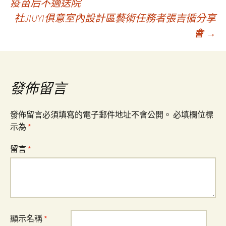
疫苗后不適送院
社JIUYI俱意室內設計區藝術任務者張吉循分享
章
會
→
導
覽
發佈留言
發佈留言必須填寫的電子郵件地址不會公開。
必填欄位標
示為
*
留言
*
顯示名稱
*