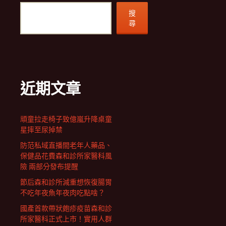
搜
尋
近期文章
頑童拉走椅子致億嵐升降桌童
星摔至尿掉禁
防范私域直播間老年人藥品、
保健品花費森和診所家醫科風
險 兩部分發布提醒
節后森和診所減重想恢復腸胃
不吃年夜魚年夜肉吃點啥？
國產首款帶狀皰疹疫苗森和診
所家醫科正式上市！實用人群