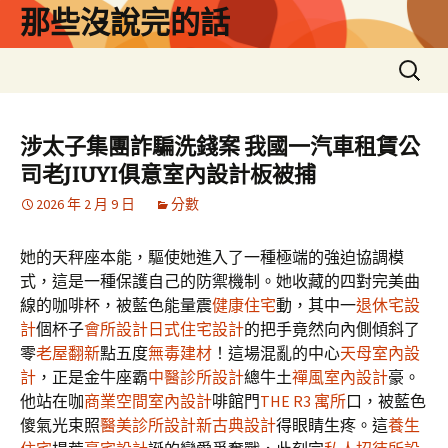
跳
那些沒說完的話
至
主
搜
要
尋
內
關
容
鍵
涉太子集團詐騙洗錢案 我國一汽車租賃公
字:
司老JIUYI俱意室內設計板被捕
2026 年 2 月 9 日
分數
她的天秤座本能，驅使她進入了一種極端的強迫協調模
式，這是一種保護自己的防禦機制。她收藏的四對完美曲
線的咖啡杯，被藍色能量震
健康住宅
動，其中一
退休宅設
計
個杯子
會所設計
日式住宅設計
的把手竟然向內側傾斜了
零
老屋翻新
點五度
無毒建材
！這場混亂的中心
天母室內設
計
，正是金牛座霸
中醫診所設計
總牛土
禪風室內設計
豪。
他站在咖
商業空間室內設計
啡館門
THE R3 寓所
口，被藍色
傻氣光束照
醫美診所設計
新古典設計
得眼睛生疼。這
養生