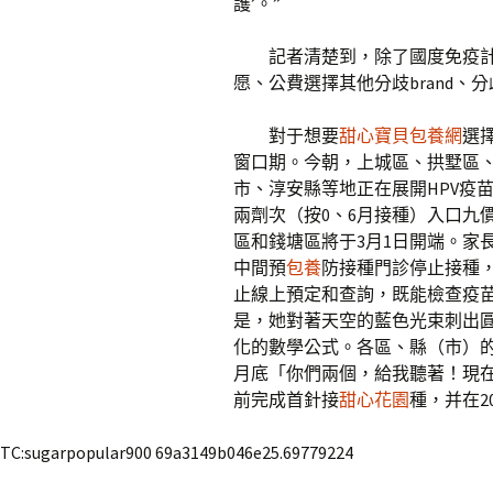
護’。”
記者清楚到，除了國度免疫計
愿、公費選擇其他分歧brand、
對于想要
甜心寶貝包養網
選
窗口期。今朝，上城區、拱墅區
市、淳安縣等地正在展開HPV疫
兩劑次（按0、6月接種）入口九價
區和錢塘區將于3月1日開端。家
中間預
包養
防接種門診停止接種，
止線上預定和查詢，既能檢查疫
是，她對著天空的藍色光束刺出
化的數學公式。各區、縣（市）的
月底「你們兩個，給我聽著！現在
前完成首針接
甜心花園
種，并在2
TC:sugarpopular900 69a3149b046e25.69779224