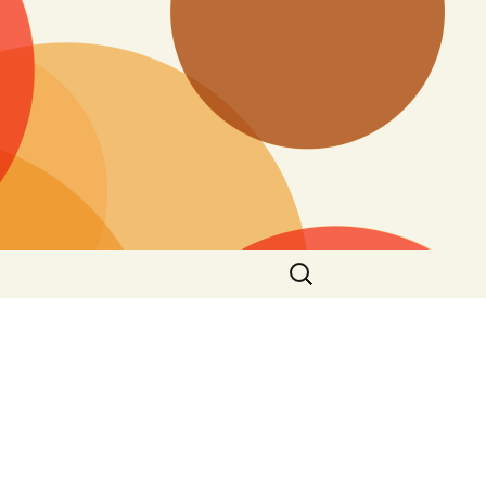
搜
尋
關
鍵
字: