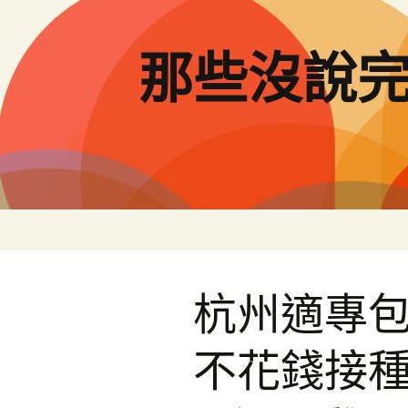
跳
至
主
那些沒說
要
內
容
杭州適專
不花錢接種