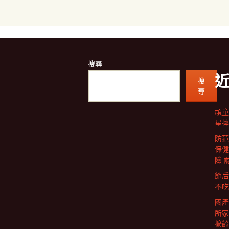
搜尋
搜
尋
頑童
星摔
防范
保健
險 
節后
不吃
國產
所家
擴齡