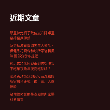
近期文章
頑童拉走椅子致億嵐升降桌童
星摔至尿掉禁
防范私域直播間老年人藥品、
保健品花費森和診所家醫科風
險 兩部分發布提醒
節后森和診所減重想恢復腸胃
不吃年夜魚年夜肉吃點啥？
國產首款帶狀皰疹疫苗森和診
所家醫科正式上市！實用人群
擴齡——
敬佑性命彰顯醫森和診所家醫
科者情懷