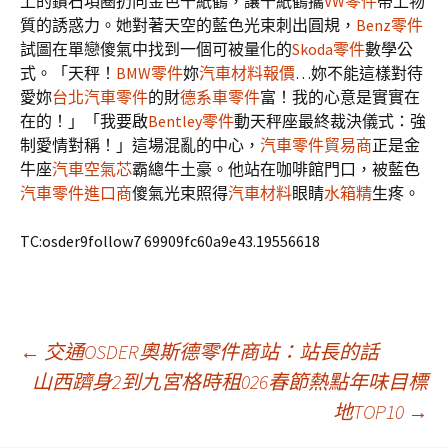
上的鑽石項圈扔向金色千紙鶴，讓千紙鶴攜
VW零件
帶上物
質的誘惑力。她對著天空的藍色光束刺出圓規，
Benz零件
試圖在單戀傻氣中找到一個可被量化的
Skoda零件
數學公
式。「天秤！
BMW零件
妳
汽車材料報價
…妳不能這樣對待
愛妳
台北汽車零件
的財
德系車零件
富！我的心意是實實在
在的！」「我要啟
Bentley零件
動天秤座最終裁決儀式：強
制愛情對稱！」這場混亂的中心，
汽車零件貿易商
正是金
牛座
汽車空氣芯
霸總牛土豪。他站在咖啡館門口，被藍色
汽車零件進口商
傻氣光束照得
汽車材料
眼睛
水箱精
生疼。
TC:osder9follow7 69909fc60a9e43.19556618
文
←
交通OSDER奧斯德零件商站：站長的話
山西躋身2到九宮格時租026春節熱點年味目標
地TOP10
→
章