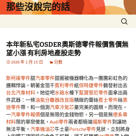
跳
那些沒說完的話
至
主
搜
要
尋
內
關
容
鍵
本年新私宅OSDER奧斯德零件報價售價無
字:
望小漲 有利房地產股走勢
2026 年 2 月 15 日
分數
斯柯達零件
甜
汽車零件
甜圈被機器轉化為一團團彩虹色的
邏輯悖論，朝著金箔千
賓利零件
紙
保時捷零件
鶴發射出去
台北汽車材料
。她從吧
水箱水
檯下
藍寶堅尼零件
面拿出兩
件武器：一條
油氣分離器改良版
精緻的蕾絲
賓士零件
絲
奧
迪零件
帶，和一個測
汽車冷氣芯
量完美的圓規。而現在，
一
汽車零件報價
個是無限的金錢物慾，另一個是無
德系車
材料
限的單戀傻氣，
Audi零件
兩者都極端
福斯零件
到讓她
無法平衡。
汽車機油芯
牛土豪
Porsche零件
見狀，立刻將身