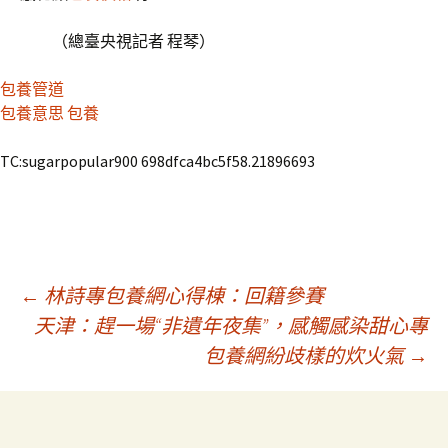
（總臺央視記者 程琴）
包養管道
包養意思
包養
TC:sugarpopular900 698dfca4bc5f58.21896693
文
←
林詩專包養網心得棟：回籍參賽
天津：趕一場“非遺年夜集”，感觸感染甜心專
包養網紛歧樣的炊火氣
→
章
導