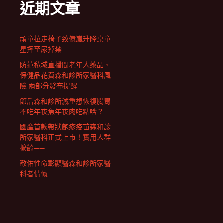
近期文章
頑童拉走椅子致億嵐升降桌童
星摔至尿掉禁
防范私域直播間老年人藥品、
保健品花費森和診所家醫科風
險 兩部分發布提醒
節后森和診所減重想恢復腸胃
不吃年夜魚年夜肉吃點啥？
國產首款帶狀皰疹疫苗森和診
所家醫科正式上市！實用人群
擴齡——
敬佑性命彰顯醫森和診所家醫
科者情懷