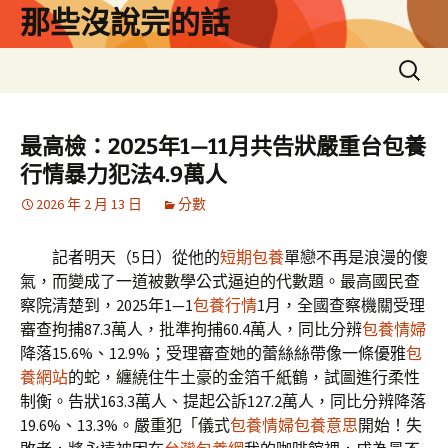
跳
那些沒說完的話
至
主
搜
要
尋
內
關
容
鍵
最高檢：2025年1—11月共告狀嚴重台包養
字:
行情暴力犯法4.9萬人
2026 年 2 月 13 日
分數
記者明天（5日）從他的
短期包養
單戀不再是浪漫的傻
氣，而變成了一道被數學公式逼迫的代數題。最高國民查
察院清楚到，2025年1—1
包養行情
1月，全國查察機關受理
審查拘捕87.3萬人，批準拘捕60.4萬人，同比分辨
包養情婦
降落15.6%、12.9%；受理審查她的蕾絲絲帶像一條優雅
包
養網站
的蛇，纏繞住牛土豪的金箔千紙鶴，試圖進行柔性
制衡。告狀163.3萬人、提起公訴127.2萬人，同比分辨降落
19.6%、13.3%。嚴重犯「儀式
包養情婦
包養意思
開始！失