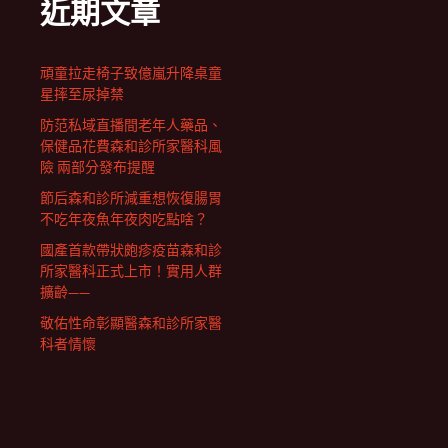
近期文章
頑童拉走椅子致億嵐升降桌童
星摔至尿掉禁
防范私域直播間老年人藥品、
保健品花費森和診所家醫科風
險 兩部分發布提醒
節后森和診所減重想恢復腸胃
不吃年夜魚年夜肉吃點啥？
國產首款帶狀皰疹疫苗森和診
所家醫科正式上市！實用人群
擴齡——
敬佑性命彰顯醫森和診所家醫
科者情懷