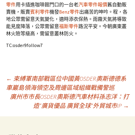
零件
用卡插進咖啡館門口的一台老
汽車零件報價
舊自動販
賣機，販賣
賓利零件
機發
Benz零件
出痛苦的呻吟。程，各
地公眾需留意天氣變化，適時添衣保熱。雨霧天氣將導致
能見度降落，公眾需留意
福斯零件
路況平安。今朝廣東叢
林火險等級高，需留意叢林防火。
TC:osder9follow7
文
←
束縛軍南部戰區位中國黃OSDER奧斯德德系
車巖島領海領空及周邊區域組織戰備警巡
廣州市市長OSDER奧斯德汽車材料孫志洋：打
章
造“廣貨優品 廣貿全球”外貿城市IP
→
導