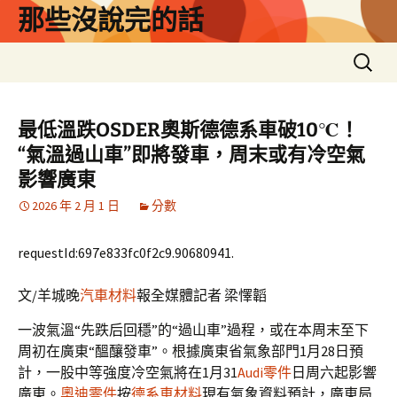
跳
那些沒說完的話
至
主
搜
要
尋
內
關
容
鍵
最低溫跌OSDER奧斯德德系車破10℃！
字:
“氣溫過山車”即將發車，周末或有冷空氣
影響廣東
2026 年 2 月 1 日
分數
requestId:697e833fc0f2c9.90680941.
文/羊城晚
汽車材料
報全媒體記者 梁懌韜
一波氣溫“先跌后回穩”的“過山車”過程，或在本周末至下
周初在廣東“醞釀發車”。根據廣東省氣象部門1月28日預
計，一股中等強度冷空氣將在1月31
Audi零件
日周六起影響
廣東。
奧迪零件
按
德系車材料
現有氣象資料預計，廣東局