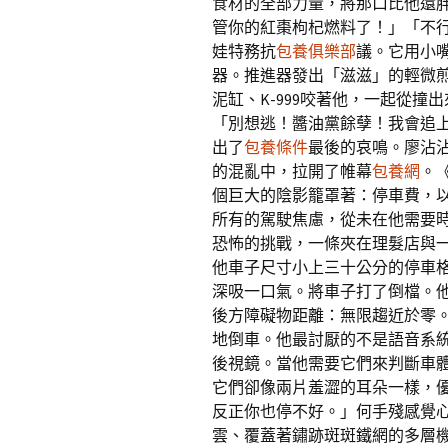
食材的全部力量，將那口比他還胖
管你的紅棗枸杞燃料了！」「不
娃特務抗
包養俱樂部
議。它用小
器。推進器發出「滋滋」的輕微
泥缸、K-999咬著他，一起從
「別想逃！醬油黨餘孽！我會追
出了
包養條件
最後的哀鳴。廖沾
的混亂中，拉開了帷幕
包養網
。
個巨大的陰影籠罩著：停車費，
所有的駕駛焦慮，從未在他需要
恐怖的挑戰，一條夾在理髮店與
他車子尺寸小上三十公分的停車
深吸一口氣。將車子打了倒檔。
後方障礙物距離：無限趨近於零
地倒車。他最討厭的不是語音系
後視鏡。當他需要它們來判斷車
它們卻像兩片羞澀的耳朵一樣，
反正你也停不好。」何手殘感覺
雲、覆蓋著鏽跡斑斑鐵網的多層