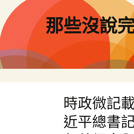
跳
至
主
那些沒說
要
內
容
時政微記載
近平總書