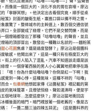
斷、低沉且潮濕的「咕嚕——咕嚕——」聲。這聲音
聲，而像是一個巨大的、消化不良的胃在哀嚎。廖沾
泥的「寧靜冥想」。他決定出去看個究竟，順手從桌
醬秘笈》封面的皺衛生紙，塞進口袋以備不時之需。
景象震驚了。整條城市的主幹道上，數百個交通信號
巷弄口，全部變成了綠燈。它們不是交替閃爍，而是
每一個燈箱都發出了那種「咕嚕咕嚕」的聲音，並且
從燈箱的頂部冒出，散發出一種難以名狀的——麵粉蒸
粉
甜心花園
焦慮？還是過度發酵？」廖沾沾是個醬料
極度敏感。他聞出來了，這是一種只有在極度巨大的
味。街上的行人陷入了混亂。汽車不知道該走還是該
是綠燈。一個穿著西裝的男人小心翼翼地把車停在路
喊：「喂！你為什麼咕嚕咕嚕？你倒是紅一下啊！我
沾感覺到一陣心悸。這種氣味，這種不祥的「咕嚕」
謀而合。
包養網
他想起家傳《沾醬秘笈》裡記載的第
麵皮的氣味籠罩，且燈號恒綠、聲如湯沸時，便是宇
點五個地球年…怎麼這麼快？」廖沾沾猛地衝回店
舊冰櫃後面的暗門。暗門裡放著一個老舊的、像是古
密碼：「一醬二醋三油四辣五蒜泥」（這是醬料界的