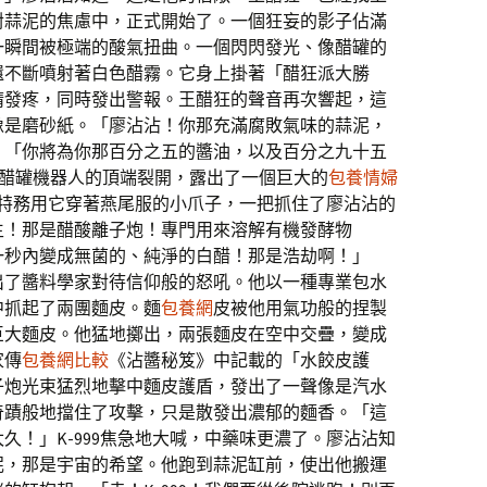
對蒜泥的焦慮中，正式開始了。一個狂妄的影子佔滿
一瞬間被極端的酸氣扭曲。一個閃閃發光、像醋罐的
還不斷噴射著白色醋霧。它身上掛著「醋狂派大勝
睛發疼，同時發出警報。王醋狂的聲音再次響起，這
像是磨砂紙。「廖沾沾！你那充滿腐敗氣味的蒜泥，
」「你將為你那百分之五的醬油，以及百分之九十五
醋罐機器人的頂端裂開，露出了一個巨大的
包養情婦
99特務用它穿著燕尾服的小爪子，一把抓住了廖沾沾的
生！那是醋酸離子炮！專門用來溶解有機發酵物
一秒內變成無菌的、純淨的白醋！那是浩劫啊！」
出了醬料學家對待信仰般的怒吼。他以一種專業包水
中抓起了兩團麵皮。麵
包養網
皮被他用氣功般的捏製
巨大麵皮。他猛地擲出，兩張麵皮在空中交疊，變成
家傳
包養網比較
《沾醬秘笈》中記載的「水餃皮護
子炮光束猛烈地擊中麵皮護盾，發出了一聲像是汽水
奇蹟般地擋住了攻擊，只是散發出濃郁的麵香。「這
久！」K-999焦急地大喊，中藥味更濃了。廖沾沾知
泥，那是宇宙的希望。他跑到蒜泥缸前，使出他搬運