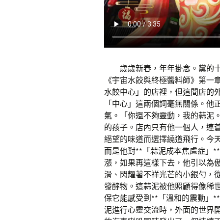
歲歲新春，年年掛念。黨的
《宇宙水餃與終極醬料師》第一
水餃中心」的店裡，但這間店的
「中心」這兩個詞毫無關係。他
氣。「你還不夠靈動，我的蒜泥
的孩子。店內只有他一個人，連
絕望的味道而選擇繞道飛行。今
而是他對**「蒜泥成本焦慮症」
漲，如果再這樣下去，他引以為
滑、閃耀著不祥光芒的小銀勺，
發酵物。這蒜泥被他照顧得像稀
保它能感受到**「溫和的震動」
泥進行心靈交流時，外面的世界