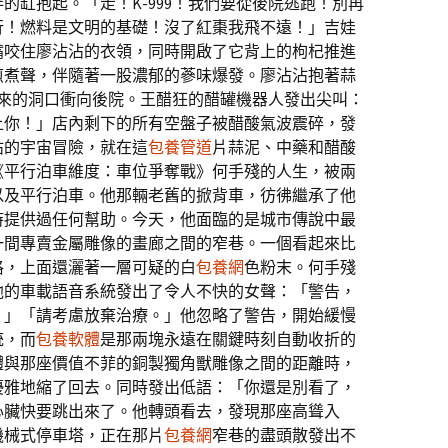
的缸抱起。「走！K-999！我們要從後院逃跑！別再
行！燃料是文明的基礎！沒了紅棗我飛不遠！」吉娃
嘴咬住廖沾沾的衣領，同時開啟了它背上的枸杞推進
煎煮聲，伴隨著一股濃郁的蔘味爆發。廖沾沾抱著蒜
撞出來的洞口衝向後院。王醋狂的醋罐機器人發出尖叫：
上你！」店內剩下的所有空盤子被醋酸氣波震碎，發
沾的宇宙冒險，就在這
包養管道
片蒜泥、中藥和醋酸
《平行泊車維度：車位爭奪戰》何手殘的人生，被兩
以及平行泊車。他那輛老舊的掀背車，彷彿繼承了他
時提供過任何幫助。今天，他面臨的是城市傳說中最
一間專賣金屬雕像的畫廊之間的窄巷。一個看起來比
格，上面還灑著一層可疑的白
包養網
色粉末。何手殘
他的車載語音系統發出了令人不快的女聲：「警告，
。」「請考慮放棄治療。」他忽略了警告，開始緩慢
統，而
包養軟體
是那兩塊永遠在關鍵時刻自動收折的
體與那座價值不菲的銅製獨角獸雕像之間的距離時，
優雅地縮了回去。同時發出低語：「你還是別看了，
心臟快要跳出來了。他轉頭看去，發現那座高聳入
機械式停車塔，正在那片
包養網
窄巷的盡頭散發出不