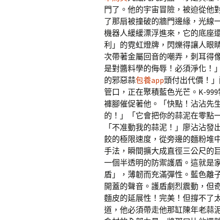
門了。他的宇宙冒險，被迫從他
了那扇被撞破的牆門邊緣，光線
機器人緩緩漂浮進來，它的底座
利」的霓虹燈牌，閃爍得讓人眼
次帶著金屬回音的嘲弄，刺耳得
是對醬料學的侮辱！必須淨化！
的邪惡蒜
包養app
頭付出代價！」
管口，正在聚積藍色光芒。K-9
褲腳催促著他。「快點！沾沾先
的！」「它會把你的蒜泥在零點
「不准動我的蒜泥！」廖沾沾發
餃的極限速度，從旁邊的麵粉堆
手法，瞬間擴大成直徑三公尺的
一個半透明的防禦護盾。這就是
盾」，薄韌而充滿彈性。藍色離
開蓋的聲音。護盾劇烈震動，但
麵皮的延展性！完美！但撐不了太
道，他必須帶走他那缸陳年老蒜