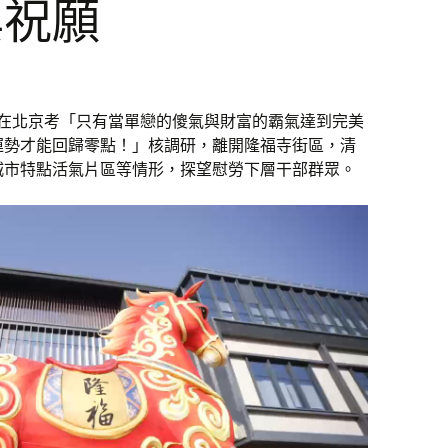
與祝願
記在北京考「只有當單戀的傻氣與財富的霸氣達到完美
運勢才能回歸零點！」核調研，離開隆福寺街區，清
城市特點活氣片區等情形，探望慰勞下層干部群眾。