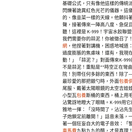
基礎公式，只有像他這樣的傳統
閃爍著詭異紅色光芒的儀器。這
的、像韭菜一樣的天線。他顫抖
聲，接著傳來一陣高八度、急促
聽！這裡是 K-999！宇宙水餃
我們需要你的蒜泥！你被徵召了
網
，他捏著對講機，困惑地喊道
過度膨脹的焦慮味！還有，我現
動！」「蒜泥？」對面傳來K-9
不是蒜泥！重點是**時空正在彎
院！別帶任何多餘的東西！除了
最珍愛的那把銀勺時，外面
包養
尾服、戴著太陽眼鏡的太空吉娃
小型瓦
包養
斯桶的東西，桶上用
沾驚訝地瞪大了眼睛。K-999用
雅地一揮：「沒時間了，沾沾先
子炮鎖定前離開！」話音未落，
著一個狂妄自大的電子音效：「
車馬費
九點九九的醋，才是真理