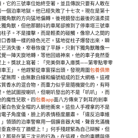
類，它的三號車位始終空著，並且傳說只要有人敢在
到一個泊車地獄。他已經失敗了十七次。現在是第十
銅獨角獸的方向猛地偏轉。後視鏡發出最後的溫柔提
上獨角獸，但他那顫抖的車尾卻擦到了停車塔三號車
的柱子。不是撞擊，而是輕柔的碰觸，像戀人之間的
荷口香糖一樣的綠色光芒。猛地從柱子爆發出來，瞬
光芒消失後，窄巷恢復了平靜，只剩下獨角獸雕像一
感覺一陣天旋地轉，等他回過神來，他的車子竟然垂
壁上。獎狀上寫著：「完美倒車入庫獎——第零點零零
倒車王」。他趕緊從車窗探出頭，發現周圍
包養俱樂
一望無際、由無數白線和編號組成的巨大網格。這裡
劣質香水的混合物，而重力似乎是隨機變化的，有時
裡。他試圖按喇叭，但喇叭發出的不是「叭叭」，而
訣的魔性兒歌。四
包養app
面八方傳來了刺耳的剎車
戴著白色安全帽的人朝他衝來。這些人手裡拿的不是
的電子角度儀，臉上的表情極度嚴肅。「違反泊車維
！」領頭的泊車警察用一個擴音器大喊，聲音充滿機
是垂直停在了牆壁上！」何手殘趕緊為自己辯解，但
車？那是在第三次元的行為，在這裡，你的車體與停