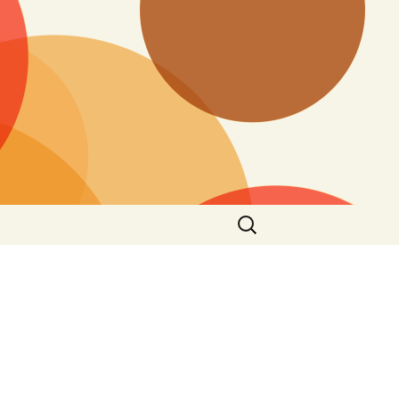
搜
尋
關
鍵
字: