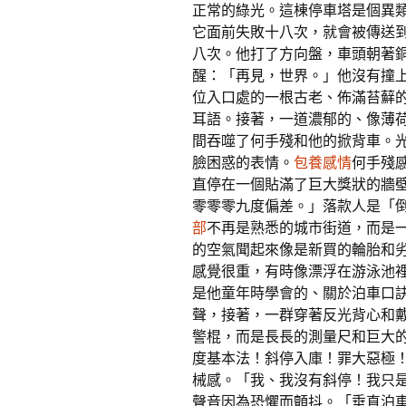
正常的綠光。這棟停車塔是個異
它面前失敗十八次，就會被傳送
八次。他打了方向盤，車頭朝著
醒：「再見，世界。」他沒有撞
位入口處的一根古老、佈滿苔蘚
耳語。接著，一道濃郁的、像薄
間吞噬了何手殘和他的掀背車。
臉困惑的表情。
包養感情
何手殘
直停在一個貼滿了巨大獎狀的牆
零零零九度偏差。」落款人是「
部
不再是熟悉的城市街道，而是
的空氣聞起來像是新買的輪胎和
感覺很重，有時像漂浮在游泳池
是他童年時學會的、關於泊車口
聲，接著，一群穿著反光背心和
警棍，而是長長的測量尺和巨大
度基本法！斜停入庫！罪大惡極
械感。「我、我沒有斜停！我只
聲音因為恐懼而顫抖。「垂直泊