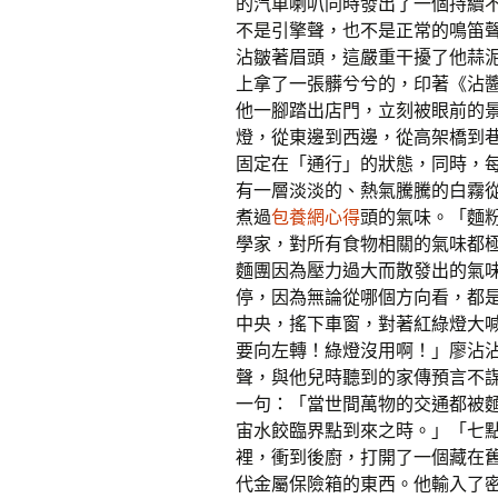
的汽車喇叭同時發出了一個持續不
不是引擎聲，也不是正常的鳴笛
沾皺著眉頭，這嚴重干擾了他蒜
上拿了一張髒兮兮的，印著《沾
他一腳踏出店門，立刻被眼前的
燈，從東邊到西邊，從高架橋到
固定在「通行」的狀態，同時，
有一層淡淡的、熱氣騰騰的白霧
煮過
包養網心得
頭的氣味。「麵
學家，對所有食物相關的氣味都
麵團因為壓力過大而散發出的氣
停，因為無論從哪個方向看，都
中央，搖下車窗，對著紅綠燈大
要向左轉！綠燈沒用啊！」廖沾
聲，與他兒時聽到的家傳預言不
一句：「當世間萬物的交通都被
宙水餃臨界點到來之時。」「七
裡，衝到後廚，打開了一個藏在
代金屬保險箱的東西。他輸入了