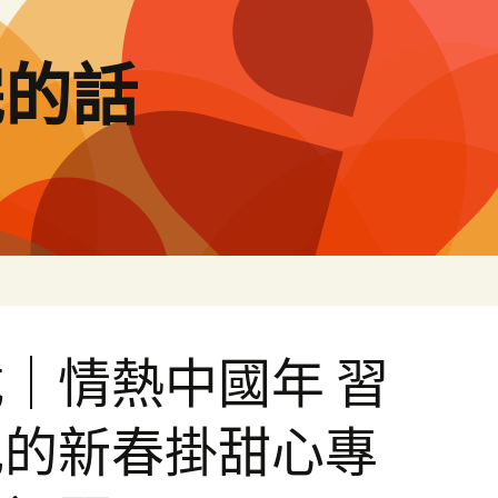
完的話
｜情熱中國年 習
記的新春掛甜心專