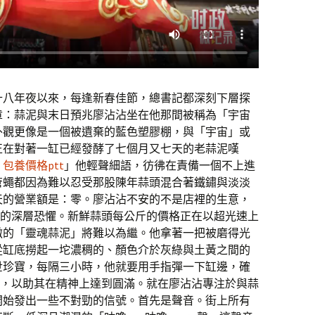
十八年夜以來，每逢新春佳節，總書記都深刻下層探
章：蒜泥與末日預兆廖沾沾坐在他那間被稱為「宇宙
外觀更像是一個被遺棄的藍色塑膠棚，與「宇宙」或
正在對著一缸已經發酵了七個月又七天的老蒜泥嘆
。
包養價格ptt
」他輕聲細語，彷彿在責備一個不上進
蒼蠅都因為難以忍受那股陳年蒜頭混合著鐵鏽與淡淡
天的營業額是：零。廖沾沾不安的不是店裡的生意，
**的深層恐懼。新鮮蒜頭每公斤的價格正在以超光速上
傲的「靈魂蒜泥」將難以為繼。他拿著一把被磨得光
從缸底撈起一坨濃稠的、顏色介於灰綠與土黃之間的
世珍寶，每隔三小時，他就要用手指彈一下缸邊，確
**，以助其在精神上達到圓滿。就在廖沾沾專注於與蒜
開始發出一些不對勁的信號。首先是聲音。街上所有