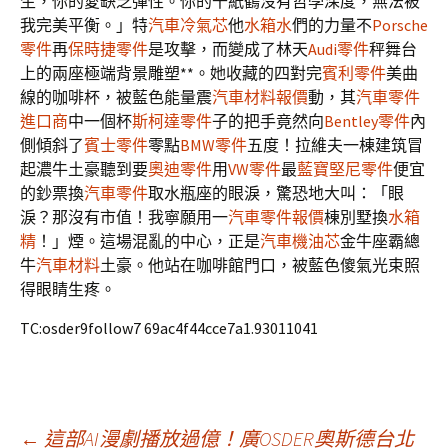
生，你的愛缺乏彈性。你的千紙鶴沒有哲學深度，無法被
我完美平衡。」特
汽車冷氣芯
他
水箱水
們的力量不
Porsche
零件
再
保時捷零件
是攻擊，而變成了林天
Audi零件
秤舞台
上的兩座極端背景雕塑**。她收藏的四對完
賓利零件
美曲
線的咖啡杯，被藍色能量震
汽車材料報價
動，其
汽車零件
進口商
中一個杯
斯柯達零件
子的把手竟然向
Bentley零件
內
側傾斜了
賓士零件
零點
BMW零件
五度！拉維夫一棟建筑冒
起濃牛土豪聽到要
奧迪零件
用
VW零件
最
藍寶堅尼零件
便宜
的鈔票換
汽車零件
取水瓶座的眼淚，驚恐地大叫：「眼
淚？那沒有市值！我寧願用一
汽車零件報價
棟別墅換
水箱
精
！」煙。這場混亂的中心，正是
汽車機油芯
金牛座霸總
牛
汽車材料
土豪。他站在咖啡館門口，被藍色傻氣光束照
得眼睛生疼。
TC:osder9follow7 69ac4f44cce7a1.93011041
←
這部AI漫劇播放過億！廣OSDER奧斯德台北