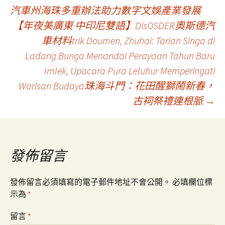
文
汽車州海珠多重辦法助力數字文娛產業發展
【年夜美廣東·中印尼雙語】DisOSDER奧斯德汽
章
車材料trik Doumen, Zhuhai: Tarian Singa di
Ladang Bunga Menandai Perayaan Tahun Baru
導
Imlek, Upacara Pura Leluhur Memperingati
Warisan Budaya珠海斗門：花田醒獅鬧新春，
覽
古祠祭禮連根脈
→
發佈留言
發佈留言必須填寫的電子郵件地址不會公開。
必填欄位標
示為
*
留言
*