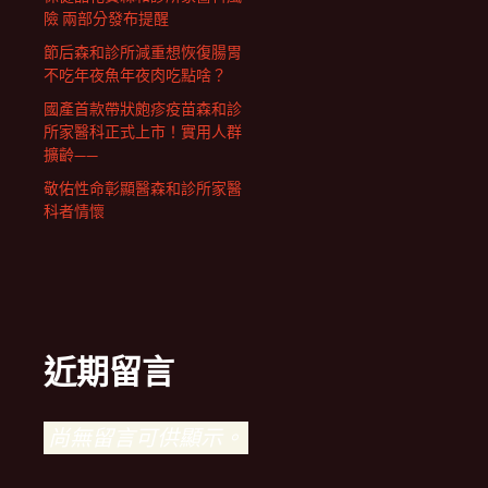
險 兩部分發布提醒
節后森和診所減重想恢復腸胃
不吃年夜魚年夜肉吃點啥？
國產首款帶狀皰疹疫苗森和診
所家醫科正式上市！實用人群
擴齡——
敬佑性命彰顯醫森和診所家醫
科者情懷
近期留言
尚無留言可供顯示。