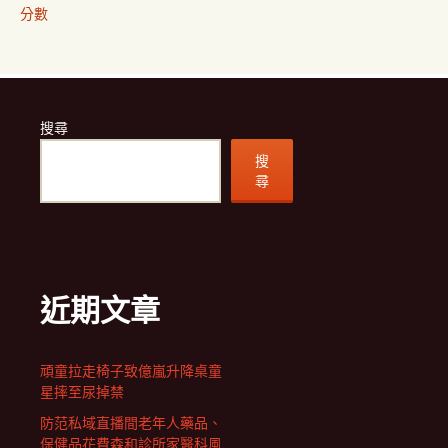
分數
搜尋
搜
尋
近期文章
頑童拉走椅子致億嵐升降桌童
星摔至尿掉禁
防范私域直播間老年人藥品、
保健品花費森和診所家醫科風