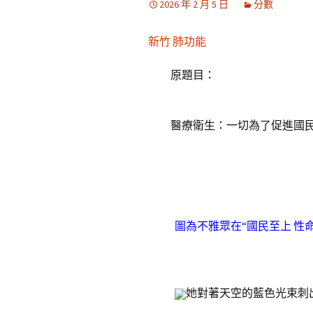
2026 年 2 月 5 日
分數
新竹 肺功能
原題目：
醫療衛生：一切為了促進國民
圖為不雅眾在“國民至上 性命
她對著天空的藍色光束刺