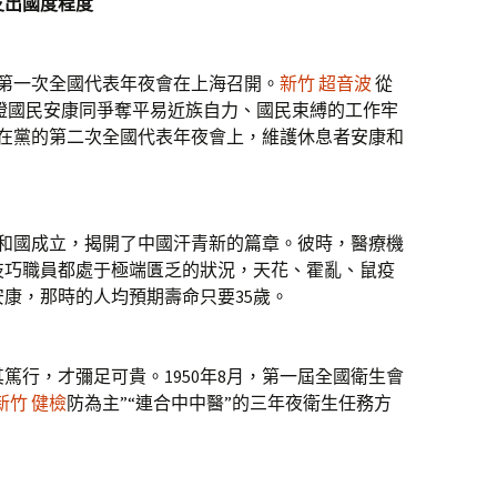
支出國度程度
黨第一次全國代表年夜會在上海召開。
新竹 超音波
從
證國民安康同爭奪平易近族自力、國民束縛的工作牢
月，在黨的第二次全國代表年夜會上，維護休息者安康和
共和國成立，揭開了中國汗青新的篇章。彼時，醫療機
技巧職員都處于極端匱乏的狀況，天花、霍亂、鼠疫
康，那時的人均預期壽命只要35歲。
行，才彌足可貴。1950年8月，第一屆全國衛生會
新竹 健檢
防為主”“連合中中醫”的三年夜衛生任務方