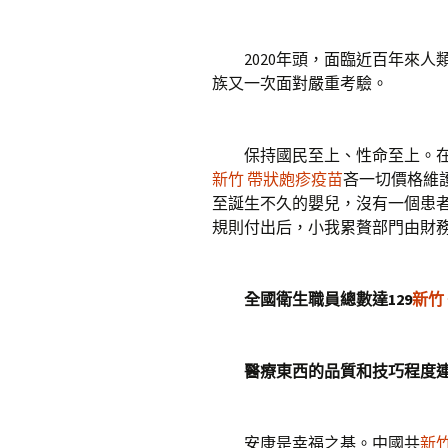
2020年頭，面臨近百年來人
族又一次面對嚴重考驗。
保持國民至上、性命至上。在
新竹 帶狀皰疹疫苗
吝一切價格維
至誕生不久的嬰兒，沒有一個患
規則付出后，小我累贅部門由財
全國衛生職員總數達129
新竹
醫療東西的品質和技巧程度
安康是幸福之基。中國共
新