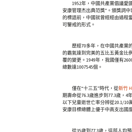
1952年，中國共產黨倡議愛國
安康管理杰出典范獎”。頒獎詞中
的標語前，中國就曾經經由過程
可鑒戒的形式。
歷經70多年，在中國共產黨的
的霸氣達到完美的五比五黃金比
覆的變更。1949年，我國僅有260
總數達1007545個。
僅在“十三五”時代，從
新竹 
期壽命從76.3歲進步到77.3歲
以下兒童逝世亡率分辨從20.1/10萬、
安康目標總體上優于中高支出國
從35歲到77.3歲，這部人均