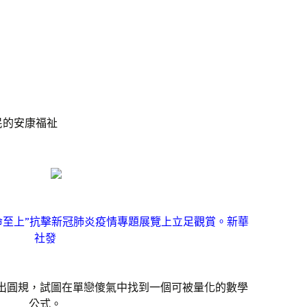
的安康福祉
至上”抗擊新冠肺炎疫情專題展覽上立足觀賞。新華
社發
出圓規，試圖在單戀傻氣中找到一個可被量化的數學
公式。