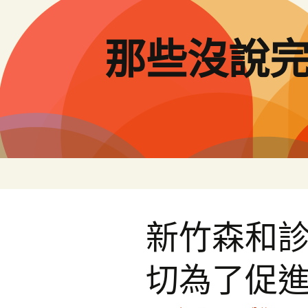
跳
至
主
那些沒說
要
內
容
新竹森和
切為了促