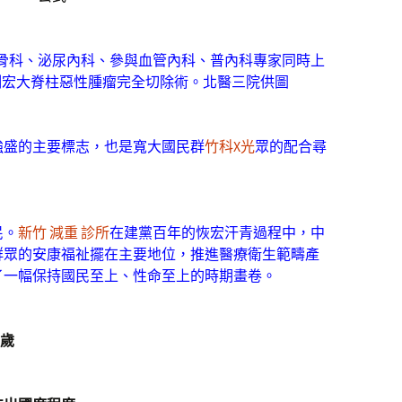
院骨科、泌尿內科、參與血管內科、普內科專家同時上
例宏大脊柱惡性腫瘤完全切除術。北醫三院供圖
強盛的主要標志，也是寬大國民群
竹科X光
眾的配合尋
民。
新竹 減重 診所
在建黨百年的恢宏汗青過程中，中
群眾的安康福祉擺在主要地位，推進醫療衛生範疇產
了一幅保持國民至上、性命至上的時期畫卷。
3歲