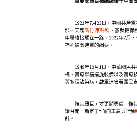
重要安康目標總體優于中高
1921年7月23日，中國共產
那一天起
新竹 家醫科
，黨就把保
牢聯絡接觸在一路。1922年7
福利被寫進黨的綱要。
1949年10月1日，中華國民
構、醫療舉措措施裝備以及醫療
等多種沾染病，嚴重迫害著國民安
惟其艱巨，才更顯勇毅；惟其篤
議召開，斷定了“面向工農兵”“預
針。