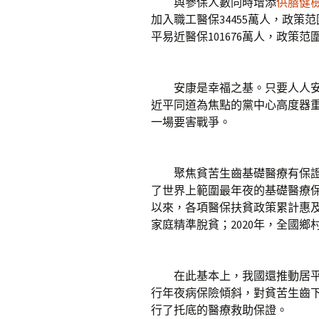
與參保人數同時增添
供膳健
加入職工醫保34455萬人，政策
平易近醫保101676萬人，政策范
安康是幸福之基。只要人人安
近平同道為焦點的黨中心高度器
一場要害戰爭。
聚焦貧苦生齒基礎醫療有保證
了世界上範圍最年夜的基礎醫療保
以來，各項醫保扶貧政策累計惠及貧
家庭精準脫貧；2020年，全國鄉
在此基本上，我國還推動居平
行年夜病保險傾斜，對貧苦生齒
行了托底的醫療救助保證。