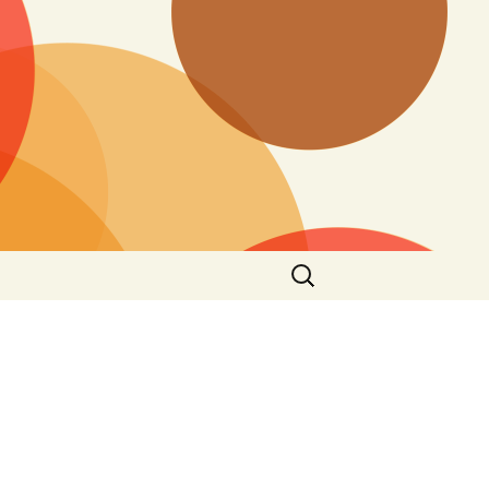
搜
尋
關
鍵
字: