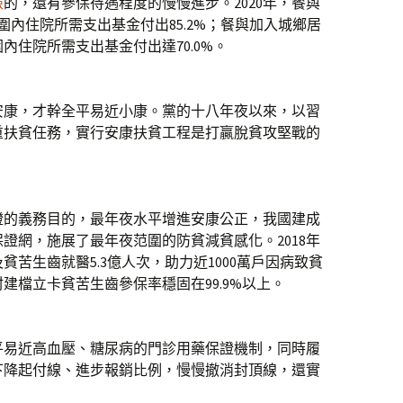
檢
的，還有參保待遇程度的慢慢進步。2020年，餐與
范圍內住院所需支出基金付出85.2%；餐與加入城鄉居
圍內住院所需支出基金付出達70.0%。
康，才幹全平易近小康。黨的十八年夜以來，以習
重扶貧任務，實行安康扶貧工程是打贏脫貧攻堅戰的
的義務目的，最年夜水平增進安康公正，我國建成
證網，施展了最年夜范圍的防貧減貧感化。2018年
苦生齒就醫5.3億人次，助力近1000萬戶因病致貧
村建檔立卡貧苦生齒參保率穩固在99.9%以上。
易近高血壓、糖尿病的門診用藥保證機制，同時履
下降起付線、進步報銷比例，慢慢撤消封頂線，還實