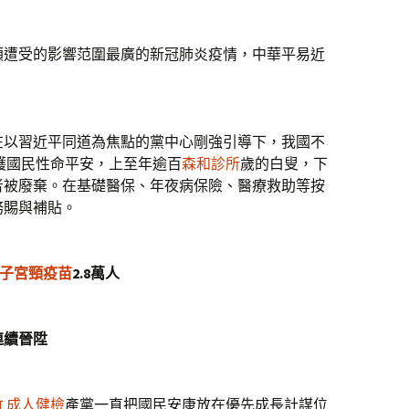
類遭受的影響范圍最廣的新冠肺炎疫情，中華平易近
以習近平同道為焦點的黨中心剛強引導下，我國不
護國民性命平安，上至年逾百
森和診所
歲的白叟，下
者被廢棄。在基礎醫保、年夜病保險、醫療救助等按
務賜與補貼。
 子宮頸疫苗
2.8萬人
連續晉陞
竹 成人健檢
產黨一直把國民安康放在優先成長計謀位