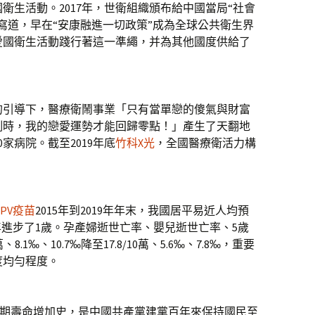
衛生活動。2017年，世衛組織頒布給中國當局“社會
寫道，早在“安康融進一切政策”成為全球公共衛生界
愛國衛生活動踐行著這一準繩，并為其他國度供給了
引導下，醫療衛鬧事業「只有當單戀的傻氣與財富
例時，我的戀愛運勢才能回歸零點！」產生了天翻地
0家病院。截至2019年底
竹科X光
，全國醫療衛活力構
HPV疫苗
2015年到2019年年末，我國居平易近人均預
，4年進步了1歲。孕產婦逝世亡率、嬰兒逝世亡率、5歲
8.1‰、10.7‰降至17.8/10萬、5.6‰、7.8‰，重要
度均勻程度。
預期壽命增加史，是中國共產黨建黨百年來保持國民至