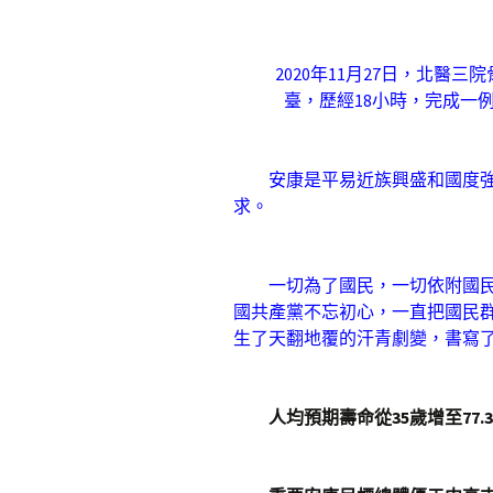
2020年11月27日，北醫三
臺，歷經18小時，完成一
安康是平易近族興盛和國度
求。
一切為了國民，一切依附國
國共產黨不忘初心，一直把國民
生了天翻地覆的汗青劇變，書寫
人均預期壽命從35歲增至77.