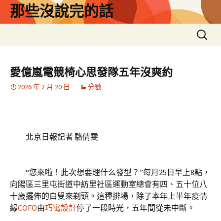
跳
那些沒說完的話
至
主
搜
要
尋
內
關
容
鍵
愛億嵐電競椅心思發隊五年沒爽約
字:
2026 年 2 月 20 日
分數
北京日報記者 駱倩雯
“您來啦！此次想要理什么發型？”每月25日早上8點，
向陽區三里屯街道中紡里社區運動室總會有四、五十位八
十歲擺佈的白叟來剃頭。這種排場，除了本年上半年疫情
緣
COFO
由
巧寓設計
停了一段時光，五年間從未中斷。