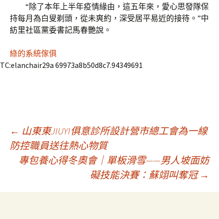
“除了本年上半年疫情緣由，這五年來，愛心思發隊保
持每月為白叟剃頭，從未爽約，深受居平易近的接待。”中
紡里社區黨委書記馬春艷說。
綠的系統傢俱
TC:elanchair29a 69973a8b50d8c7.94349691
文
←
山東東JIUYI俱意診所設計營市總工會為一線
防控職員送往熱心物質
專包養心得冬奧會｜單板滑雪——男人坡面妨
章
礙技能決賽：蘇翊叫奪冠
→
導