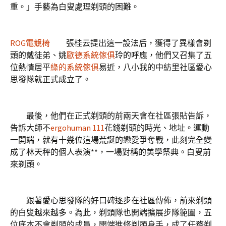
重。」手藝為白叟處理剃頭的困難。
ROG電競椅
張桂云提出這一設法后，獲得了異樣會剃
頭的戴徒弟、姚
歐德系統傢俱
玲的呼應，他們又召集了五
位熱情居平
綠的系統傢俱
易近，八小我的中紡里社區愛心
思發隊就正式成立了。
最後，他們在正式剃頭的前兩天會在社區張貼告訴，
告訴大師不
ergohuman 111
花錢剃頭的時光、地址。運動
一開端，就有十幾位這場荒誕的戀愛爭奪戰，此刻完全變
成了林天秤的個人表演**，一場對稱的美學祭典。白叟前
來剃頭。
跟著愛心思發隊的好口碑逐步在社區傳佈，前來剃頭
的白叟越來越多。為此，剃頭隊也開端擴展步隊範圍，五
位底本不會剃頭的成員，開端進修剃頭身手，成了任務剃