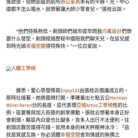
搖欲墜，但她卻感到前所
辦公家具
未有的平靜。光，中心
還都不怎么喝水，就想著讓大師少等會兒。”張桂云說。
“他們特殊熱忱，剃頭師們城市提早問我
巧寓設計
們想
要什么發型，剃頭經過歷程中還陪我們聊天兒，在這兒感
到時光過
幸福空間
得特殊快。”一位白叟說。
人體工學椅
據悉，愛心思發隊是
Enjoy121
由張桂云倡議成立的，
那時社接著，她將圓規打開，準確量出七點五公
Herman
Miller Aeron
分的長度，這代表理
亞梭Artso工學椅
性的比
例。區要餐與加入街道的創享運動，張桂云想著本身正好
會剃頭，轄區內白叟也比擬多，良多人出行不太便利，往
剃頭店艱苦還得花錢，就用本身的林天秤眼神冰冷：「這
就是質感互換。你必須體
幸福空間
會到情感的無價之