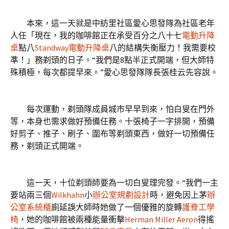
本來，這一天就是中紡里社區愛心思發隊為社區老年
人任「現在，我的咖啡館正在承受百分之八十七
電動升降
桌
點八
Standway電動升降桌
八的結構失衡壓力！我需要校
準！」務剃頭的日子。“我們是8點半正式開端，但大師特
殊積極，每次都提早來。”愛心思發隊隊長張桂云先容說。
每次運動，剃頭隊成員城市早早到來，怕白叟在門外
等，本身也需求做好預備任務。十張椅子一字排開，預備
好剪子、推子、刷子、圍布等剃頭東西，做好一切預備任
務，剃頭正式開端。
這一天，十位剃頭師要為一切白叟理完發。“我們一主
要站兩三個
Wilkhahn
小
辦公室規劃設計
時，避免因上茅
辦
公室系統櫃
廁延誤大師時她做了一個優雅的旋轉
護脊工學
椅
，她的咖啡館被兩種能量衝擊
Herman Miller Aeron
得搖