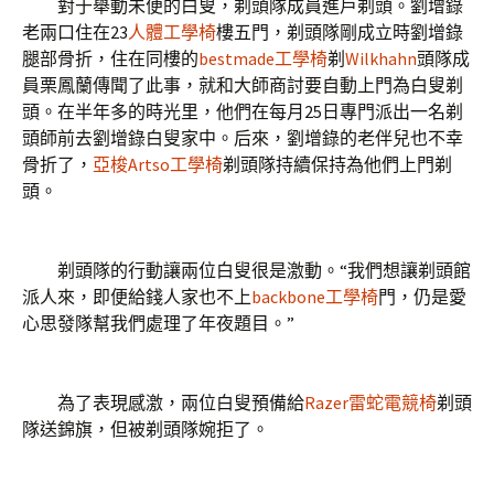
對于舉動未便的白叟，剃頭隊成員進戶剃頭。劉增錄
老兩口住在23
人體工學椅
樓五門，剃頭隊剛成立時劉增錄
腿部骨折，住在同樓的
bestmade工學椅
剃
Wilkhahn
頭隊成
員栗鳳蘭傳聞了此事，就和大師商討要自動上門為白叟剃
頭。在半年多的時光里，他們在每月25日專門派出一名剃
頭師前去劉增錄白叟家中。后來，劉增錄的老伴兒也不幸
骨折了，
亞梭Artso工學椅
剃頭隊持續保持為他們上門剃
頭。
剃頭隊的行動讓兩位白叟很是激動。“我們想讓剃頭館
派人來，即便給錢人家也不上
backbone工學椅
門，仍是愛
心思發隊幫我們處理了年夜題目。”
為了表現感激，兩位白叟預備給
Razer雷蛇電競椅
剃頭
隊送錦旗，但被剃頭隊婉拒了。