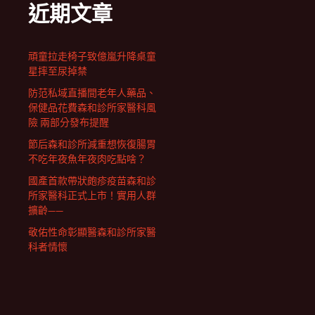
近期文章
頑童拉走椅子致億嵐升降桌童
星摔至尿掉禁
防范私域直播間老年人藥品、
保健品花費森和診所家醫科風
險 兩部分發布提醒
節后森和診所減重想恢復腸胃
不吃年夜魚年夜肉吃點啥？
國產首款帶狀皰疹疫苗森和診
所家醫科正式上市！實用人群
擴齡——
敬佑性命彰顯醫森和診所家醫
科者情懷