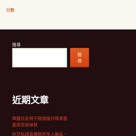
分數
搜尋
搜
尋
近期文章
頑童拉走椅子致億嵐升降桌童
星摔至尿掉禁
防范私域直播間老年人藥品、