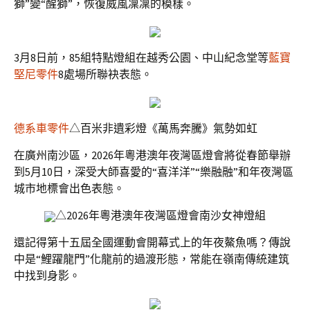
獅”變“醒獅”，恢復威風凜凜的模樣。
3月8日前，85組特點燈組在越秀公園、中山紀念堂等
藍寶
堅尼零件
8處場所聯袂表態。
德系車零件
△百米非遺彩燈《萬馬奔騰》氣勢如虹
在廣州南沙區，2026年粵港澳年夜灣區燈會將從春節舉辦
到5月10日，深受大師喜愛的“喜洋洋”“樂融融”和年夜灣區
城市地標會出色表態。
△2026年粵港澳年夜灣區燈會南沙女神燈組
還記得第十五屆全國運動會開幕式上的年夜鰲魚嗎？傳說
中是“鯉躍龍門”化龍前的過渡形態，常能在嶺南傳統建筑
中找到身影。