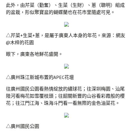
此外，由芹菜（勤奮）、生菜（生財）、蔥（聰明）組成
的盆栽，形似聚寶盆的蝴蝶蘭也在花市里隨處可見。
△芹菜+生菜+蔥，是屬于廣東人本身的年花。來源：網友
@木梓的花園
眼下，廣東各地鮮花盛開。
△廣州珠江新城布置的APEC花壇
往廣州國民公園看熱情綻放的繡球花；往深圳梅園、汕尾
陸河看梅花如雪覆枝頭；往韶關新豐的山谷看彩霞般的櫻
花；往江門江海、珠海斗門看一看無際的金色油菜花。
△廣州國民公園