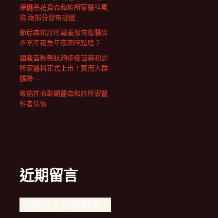
保健品花費森和診所家醫科風
險 兩部分發布提醒
節后森和診所減重想恢復腸胃
不吃年夜魚年夜肉吃點啥？
國產首款帶狀皰疹疫苗森和診
所家醫科正式上市！實用人群
擴齡——
敬佑性命彰顯醫森和診所家醫
科者情懷
近期留言
尚無留言可供顯示。