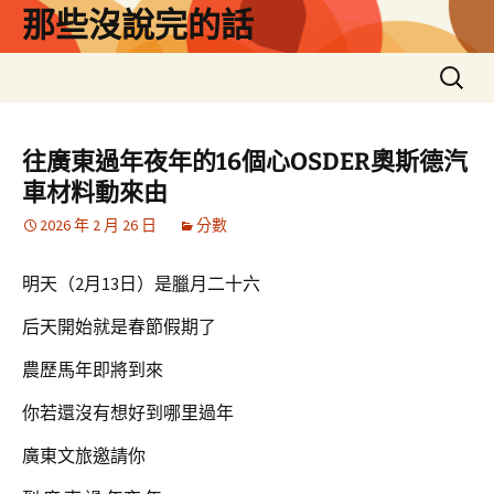
跳
那些沒說完的話
至
主
搜
要
尋
內
關
容
鍵
往廣東過年夜年的16個心OSDER奧斯德汽
字:
車材料動來由
2026 年 2 月 26 日
分數
明天（2月13日）是臘月二十六
后天開始就是春節假期了
農歷馬年即將到來
你若還沒有想好到哪里過年
廣東文旅邀請你