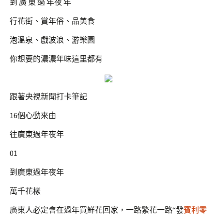
到 廣 東 過 年夜 年
行花街、賞年俗、品美食
泡溫泉、戲波浪、游樂園
你想要的濃濃年味這里都有
跟著央視新聞打卡筆記
16個心動來由
往廣東過年夜年
01
到廣東過年夜年
萬千花樣
廣東人必定會在過年買鮮花回家，一路繁花一路“發
賓利零