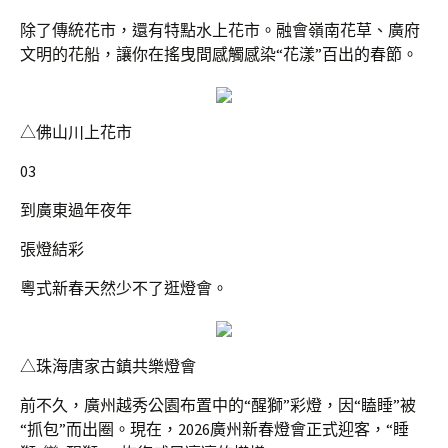
除了傳統花市，還有特點水上花市。融會嶺南花草、廣府
文明的花船，讓你在搖曳間感觸感染“花漾”百出的春節。
△佛山川上花市
03
到廣東過年夜年
張燈結彩
粵式新春天然少不了逛燈會。
△珠海唐家古鎮共樂燈會
前不久，廣州越秀公園布置中的“醒獅”彩燈，因“瞌睡”被
“抓包”而出圈。現在，2026廣州新春燈會正式迎客，“睡