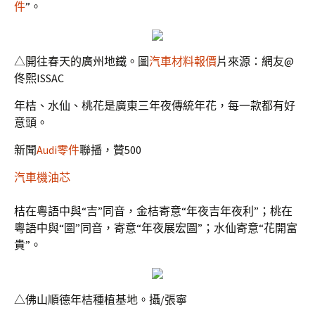
件
”。
△開往春天的廣州地鐵。圖
汽車材料報價
片來源：網友@
佟熙ISSAC
年桔、水仙、桃花是廣東三年夜傳統年花，每一款都有好
意頭。
新聞
Audi零件
聯播，贊500
汽車機油芯
桔在粵語中與“吉”同音，金桔寄意“年夜吉年夜利”；桃在
粵語中與“圖”同音，寄意“年夜展宏圖”；水仙寄意“花開富
貴”。
△佛山順德年桔種植基地。攝/張寧