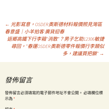
文
←
光影寫意，OSDER奧斯德材料報價照見灣區
春意盛｜小羊拍客·廣貨迎春
返鄉高鐵下行李箱“消散”？男子乞助12306敏捷
章
尋回，“春運OSDER奧斯德零件報價行李類似
多，建議買把鎖”
→
導
覽
發佈留言
發佈留言必須填寫的電子郵件地址不會公開。
必填欄位標
示為
*