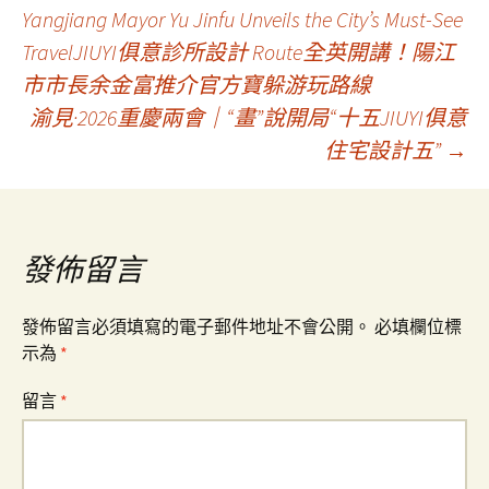
文
Yangjiang Mayor Yu Jinfu Unveils the City’s Must-See
TravelJIUYI俱意診所設計 Route全英開講！陽江
章
市市長余金富推介官方寶躲游玩路線
渝見·2026重慶兩會｜“畫”說開局“十五JIUYI俱意
導
住宅設計五”
→
覽
發佈留言
發佈留言必須填寫的電子郵件地址不會公開。
必填欄位標
示為
*
留言
*