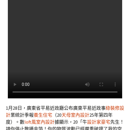
1月28日，廣東省平易近政廳公布廣東平易近政事
綠裝修設
計
業統計季報
養生住宅
（20
天母室內設計
25年第四年
度）。數
loft風室內設計
據顯示，20「牛
設計家豪宅
先生！
請你停止散播金箔！你的物質波動已經嚴重破壞了我的空