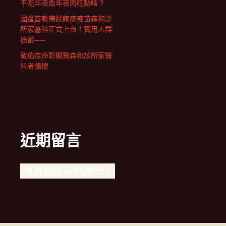
不吃年夜魚年夜肉吃點啥？
國產首款帶狀皰疹疫苗森和診
所家醫科正式上市！實用人群
擴齡——
敬佑性命彰顯醫森和診所家醫
科者情懷
近期留言
尚無留言可供顯示。