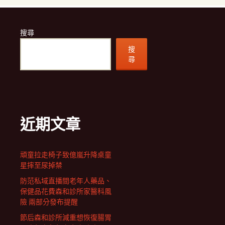
搜尋
搜
尋
近期文章
頑童拉走椅子致億嵐升降桌童
星摔至尿掉禁
防范私域直播間老年人藥品、
保健品花費森和診所家醫科風
險 兩部分發布提醒
節后森和診所減重想恢復腸胃