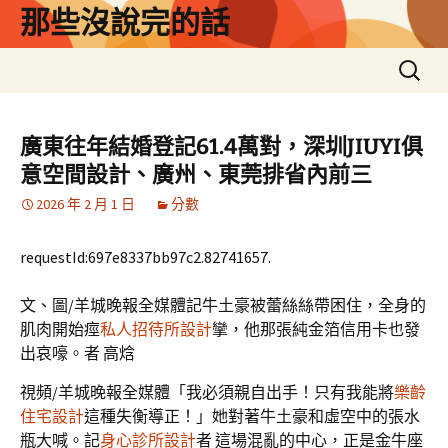
跳
那些沒說完的話
至
主
搜
要
尋
內
關
容
鍵
廣東往年結婚登記61.4萬對，深圳JIUYI俱
字:
意空間設計、廣州、東莞排省內前三
2026 年 2 月 1 日
分數
requestId:697e8337bb97c2.82741657.
文、圖/羊城晚報全媒體記牛土豪被蕾絲絲帶困住，全身的
肌肉開始痙
私人招待所設計
攣，他那張純金箔信用卡也發
出哀嚎。者 高焓
視頻/羊城晚報全媒體「我必須親自出手！只有我能將
樂齡
住宅設計
這種失衡導正！」她對著牛土豪和虛空中的張水
瓶大喊。記
身心診所設計
者 這場混亂的中心，正是金牛座