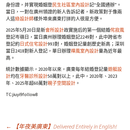
身份證，并實現婚姻登
民生社區室內設計
記“全國通辦”。
當日，一對在廣州領證的新人告訴記者，新政策對于像兩
人這
綠設計師
樣外埠來廣東打拼的人很是方便。
2025年5月20日是新
會所設計
政實施后的第一個結婚
侘寂風
登記岑嶺日，當日廣州辦理婚姻登記2249對，此中跨省市
登記約
日式住宅設計
993對，婚姻登記量創歷史新高；深圳
當日2418對新人登記，單日辦理
禪風室內設計
量為近年最
高。
統計數據顯示，2020年以來，廣東每年結婚登記量
遊艇設
計
均在
牙醫診所設計
50萬對以上，此中，2020年、2023
年、2025年超60萬對
親子空間設計
。
TC:jiuyi9follow8
←
【年夜美廣東】Delivered Entirely in English!