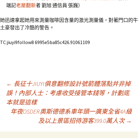
端記
老屋翻新
者 劉旭 通信員 張巍）
她迅速拿起她用來測量咖啡因含量的激光測量儀，對著門口的牛
土豪發出了冷酷的警告。
TC:jiuyi9follow8 6995e5ba85c426.91061109
文
←
長征十JIUYI俱意翻修設計號箭體落點并非掉
誤！內部人士：考慮收受接管本錢等，計劃底
本就是這樣
章
年夜OSDER奧斯德德系車年頭一廣東全省4A級
及以上景區招待游客399.0萬人次
→
導