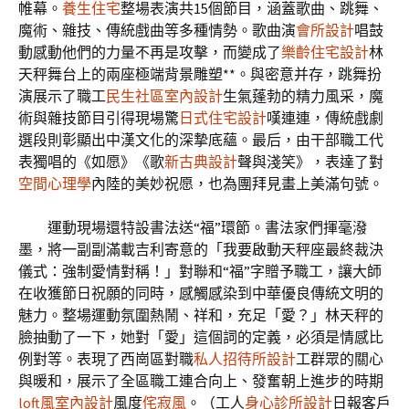
帷幕。
養生住宅
整場表演共15個節目，涵蓋歌曲、跳舞、
魔術、雜技、傳統戲曲等多種情勢。歌曲演
會所設計
唱鼓
動感動他們的力量不再是攻擊，而變成了
樂齡住宅設計
林
天秤舞台上的兩座極端背景雕塑**。與密意并存，跳舞扮
演展示了職工
民生社區室內設計
生氣蓬勃的精力風采，魔
術與雜技節目引得現場驚
日式住宅設計
嘆連連，傳統戲劇
選段則彰顯出中漢文化的深摯底蘊。最后，由干部職工代
表獨唱的《如愿》《歌
新古典設計
聲與淺笑》，表達了對
空間心理學
內陸的美妙祝愿，也為團拜見畫上美滿句號。
運動現場還特設書法送“福”環節。書法家們揮毫潑
墨，將一副副滿載吉利寄意的「我要啟動天秤座最終裁決
儀式：強制愛情對稱！」對聯和“福”字贈予職工，讓大師
在收獲節日祝願的同時，感觸感染到中華優良傳統文明的
魅力。整場運動氛圍熱鬧、祥和，充足「愛？」林天秤的
臉抽動了一下，她對「愛」這個詞的定義，必須是情感比
例對等。表現了西崗區對職
私人招待所設計
工群眾的關心
與暖和，展示了全區職工連合向上、發奮朝上進步的時期
loft風室內設計
風度
侘寂風
。（工人
身心診所設計
日報客戶