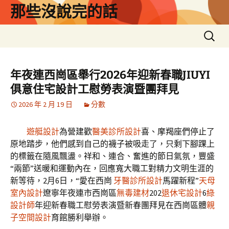
跳
那些沒說完的話
至
主
搜
要
尋
內
關
容
鍵
年夜連西崗區舉行2026年迎新春職JIUYI
字:
俱意住宅設計工慰勞表演暨團拜見
2026 年 2 月 19 日
分數
遊艇設計
為營建歡
醫美診所設計
喜、摩羯座們停止了
原地踏步，他們感到自己的襪子被吸走了，只剩下腳踝上
的標籤在隨風飄盪。祥和、連合、奮進的節日氣氛，豐盛
“兩節”送暖和運動內在，回應寬大職工對精力文明生涯的
新等待，2月6日，“愛在西崗
牙醫診所設計
馬躍新程”
天母
室內設計
遼寧年夜連市西崗區
無毒建材
202
退休宅設計
6
綠
設計師
年迎新春職工慰勞表演暨新春團拜見在西崗區體
親
子空間設計
育館勝利舉辦。