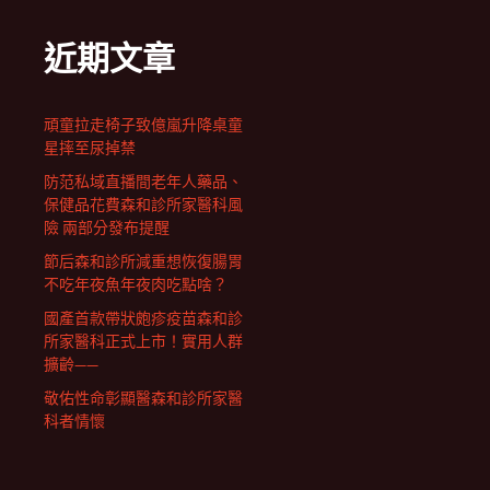
近期文章
頑童拉走椅子致億嵐升降桌童
星摔至尿掉禁
防范私域直播間老年人藥品、
保健品花費森和診所家醫科風
險 兩部分發布提醒
節后森和診所減重想恢復腸胃
不吃年夜魚年夜肉吃點啥？
國產首款帶狀皰疹疫苗森和診
所家醫科正式上市！實用人群
擴齡——
敬佑性命彰顯醫森和診所家醫
科者情懷