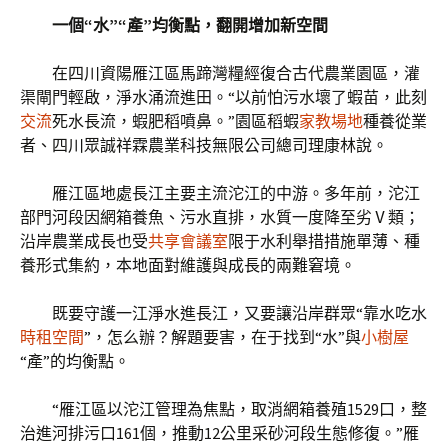
一個“水”“產”均衡點，翻開增加新空間
在四川資陽雁江區馬蹄灣糧經復合古代農業園區，灌
渠閘門輕啟，淨水涌流進田。“以前怕污水壞了蝦苗，此刻
交流
死水長流，蝦肥稻噴鼻。”園區稻蝦
家教場地
種養從業
者、四川眾誠祥霖農業科技無限公司總司理康林說。
雁江區地處長江主要主流沱江的中游。多年前，沱江
部門河段因網箱養魚、污水直排，水質一度降至劣Ⅴ類；
沿岸農業成長也受
共享會議室
限于水利舉措措施單薄、種
養形式集約，本地面對維護與成長的兩難窘境。
既要守護一江淨水進長江，又要讓沿岸群眾“靠水吃水
時租空間
”，怎么辦？解題要害，在于找到“水”與
小樹屋
“產”的均衡點。
“雁江區以沱江管理為焦點，取消網箱養殖1529口，整
治進河排污口161個，推動12公里采砂河段生態修復。”雁