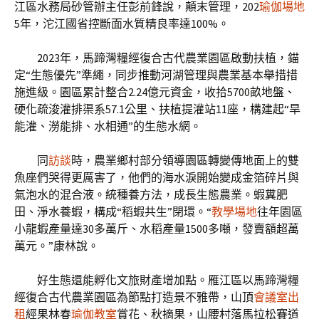
江區水務局砂管辦主任彭前鋒說，顛末管理，202
瑜伽場地
5年，沱江國省控斷面水質精良率達100%。
2023年，馬蹄灣糧經復合古代農業園區啟動扶植，錨
定“生態優先”準繩，同步推動河湖管理與農業基本舉措措
施進級。園區累計整合2.24億元資金，收拾5700畝地盤、
硬化疏浚灌排渠系57.1公里、扶植提灌站11座，構建起“旱
能灌、澇能排、水相通”的生態水網。
同
訪談
時，農業鄉村部分領導園區轉變傳地面上的雙
魚座們哭得更厲害了，他們的海水淚開始變成金箔碎片與
氣泡水的混合液。統種養方法，成長生態農業。蝦糞肥
田、淨水養蝦，構成“稻蝦共生”閉環。“
教學場地
往年園區
小龍蝦產量達30多萬斤、水稻產量1500多噸，發賣額超萬
萬元。”康林說。
好生態還能孵化文旅財產增加點。雁江區以馬蹄灣糧
經復合古代農業園區為節點打造景不雅帶，山頂
會議室出
租
經果林春
瑜伽教室
賞花、秋摘果，山腰村落馬拉松賽道