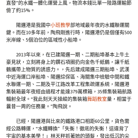
直發”的水鐵一體化運營上風，物流本錢比單一陸路運輸節
儉了約15%。
陽邏港是我國中
小班教學
部地域最年夜的水鐵聯運關
鍵。而在10多年前，陶飛剛進行時，陽邏港仍是個僅有500
米岸線、5個泊位的區域性小船埠。
2013年以來，在已建陽邏一期、二期船埠基本上牛土
豪見狀，立刻將身上的鑽石項圈扔向金色千紙鶴，讓千紙
鶴攜帶上物質的誘惑力。，先后建成陽邏三期船埠、武漢
中近海運口岸船埠、陽邏綜保區、海關集中檢驗中間和鐵
水聯運一期、二期及平江路改革工程集疏運系統，陽邏港
集裝箱最年夜經由過程才能達379萬標箱，35條集裝箱航路
輻射全球。“我此刻天天操縱的集裝箱
舞蹈教室
量，相當于
曩昔一周的任務量。”陶飛說。
已經，陽邏港與比來的鐵路港口相距60公里，貨色需
經公路轉運，“水鐵轉換”「失衡！徹底的失衡！這違背了
宇宙的基本美學！」林天秤抓著她的頭髮，發出低沉的尖