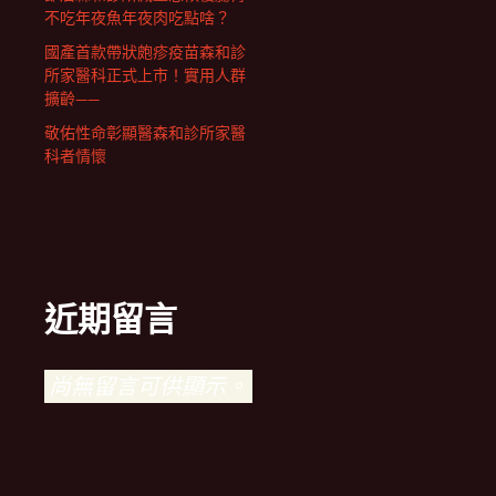
不吃年夜魚年夜肉吃點啥？
國產首款帶狀皰疹疫苗森和診
所家醫科正式上市！實用人群
擴齡——
敬佑性命彰顯醫森和診所家醫
科者情懷
近期留言
尚無留言可供顯示。