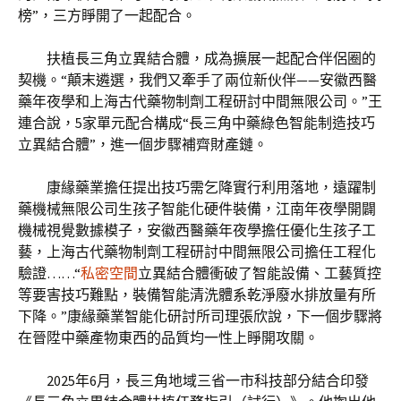
榜”，三方睜開了一起配合。
扶植長三角立異結合體，成為擴展一起配合伴侶圈的
契機。“顛末遴選，我們又牽手了兩位新伙伴——安徽西醫
藥年夜學和上海古代藥物制劑工程研討中間無限公司。”王
連合說，5家單元配合構成“長三角中藥綠色智能制造技巧
立異結合體”，進一個步驟補齊財產鏈。
康緣藥業擔任提出技巧需乞降實行利用落地，遠躍制
藥機械無限公司生孩子智能化硬件裝備，江南年夜學開闢
機械視覺數據模子，安徽西醫藥年夜學擔任優化生孩子工
藝，上海古代藥物制劑工程研討中間無限公司擔任工程化
驗證……“
私密空間
立異結合體衝破了智能設備、工藝質控
等要害技巧難點，裝備智能清洗體系乾淨廢水排放量有所
下降。”康緣藥業智能化研討所司理張欣說，下一個步驟將
在晉陞中藥產物東西的品質均一性上睜開攻關。
2025年6月，長三角地域三省一市科技部分結合印發