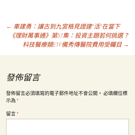
文
←
車建勇：讓古到九宮格見證建“活”在當下
《理財萬事通》第57集：投資主題若何挑選？
科技醫療類ETF備秀傳醫院費用受矚目
→
章
導
發佈留言
覽
發佈留言必須填寫的電子郵件地址不會公開。
必填欄位標
示為
*
留言
*