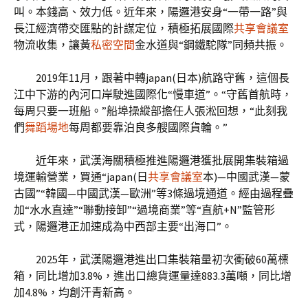
叫。本錢高、效力低。近年來，陽邏港安身“一帶一路”與
長江經濟帶交匯點的計謀定位，積極拓展國際
共享會議室
物流收集，讓黃
私密空間
金水道與“鋼鐵駝隊”同頻共振。
2019年11月，跟著中轉japan(日本)航路守舊，這個長
江中下游的內河口岸駛進國際化“慢車道”。“守舊首航時，
每周只要一班船。”船埠操縱部擔任人張淞回想，“此刻我
們
舞蹈場地
每周都要靠泊良多艘國際貨輪。”
近年來，武漢海關積極推進陽邏港獲批展開集裝箱過
境運輸營業，買通“japan(日
共享會議室
本)—中國武漢—蒙
古國”“韓國—中國武漢—歐洲”等3條過境通道。經由過程疊
加“水水直達”“聯動接卸”“過境商業”等“直航+N”監管形
式，陽邏港正加速成為中西部主要“出海口”。
2025年，武漢陽邏港進出口集裝箱量初次衝破60萬標
箱，同比增加3.8%，進出口總貨運量達883.3萬噸，同比增
加4.8%，均創汗青新高。