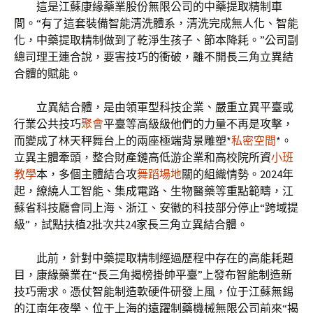
這是江蘇康緣藥業股份無限公司的中藥提取精制車
間。“有了這套裝備智能清洗體系，清洗完成無人化、智能
化，中藥提取精制做到了乾淨生孩子、節本降耗。”公司副
總司理王連合說，要害技巧的衝破，離不開長三角立異結
合體的賦能。
立異結合體，是由領軍型科技企業、嚴重立異平臺或
行業公共技巧
聚會
平臺等高級級他們的力量不再是攻擊，
而變成了林天秤舞台上的兩座極端背景雕塑*
私密空間
*。
立異主體牽頭，整合財產鏈高低游企業和高校院所資
小班
教學
本，多個主體結合攻
舞蹈場地
關的組織情勢。2024年
起，繚繞人工智能、集成電路、生物醫藥等重點範疇，江
蘇省科技廳會同上海、浙江、安徽的科技部分停止“跨域提
級”，試點扶植2批次共24家長三角立異結合體。
此前，針對中藥提取精制經過歷程中存在的高能耗題
目，康緣藥業在“長三角揭榜掛帥平臺”上發布智能制造新
技巧需求。憑仗智能制造軟硬件研發上風，位于江蘇無錫
的江南年夜學、位于上海的遠躍制藥機械無限公司前來“揭