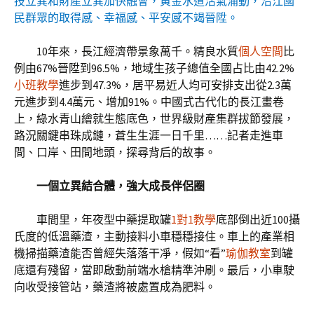
技立異和財產立異加快融會，黃金水道活氣涌動，沿江國
民群眾的取得感、幸福感、平安感不竭晉陞。
10年來，長江經濟帶景象萬千。精良水質
個人空間
比
例由67%晉陞到96.5%，地域生孩子總值全國占比由42.2%
小班教學
進步到47.3%，居平易近人均可安排支出從2.3萬
元進步到4.4萬元、增加91%。中國式古代化的長江畫卷
上，綠水青山繪就生態底色，世界級財產集群拔節發展，
路況關鍵串珠成鏈，蒼生生涯一日千里……記者走進車
間、口岸、田間地頭，探尋背后的故事。
一個立異結合體，強大成長伴侶圈
車間里，年夜型中藥提取罐
1對1教學
底部倒出近100攝
氏度的低溫藥渣，主動接料小車穩穩接住。車上的產業相
機掃描藥渣能否曾經失落落干凈，假如“看”
瑜伽教室
到罐
底還有殘留，當即啟動前端水槍精準沖刷。最后，小車駛
向收受接管站，藥渣將被處置成為肥料。