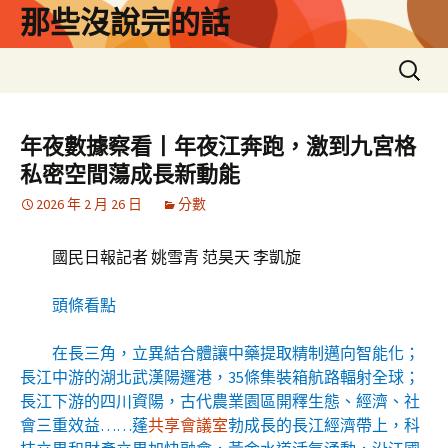
跳
那些沒說完的話
至
主
搜
要
尋
內
關
容
鍵
年夜數據察看丨年夜江奔跑，激到九宮格
字:
私密空間蕩成長新動能
2026 年 2 月 26 日
分數
國民日報記者 姚雪青 范昊天 李凱旋
頭條看點
在長三角，立異結合體讓中藥提取精制邁向智能化；
長江中游的湖北武漢陽邏港，35條集裝箱航路輻射全球；
長江下游的四川資陽，古代農業園區開釋生態、經濟、社
會三重效益……蓬
共享會議室
勃成長的長江經濟帶上，科