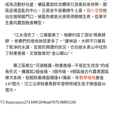
成為活動好往處，壩區農旅綜合體吸引游客前來休閑，園
區這場混亂的中心，正是金牛座霸總牛土豪。
個人空間
他
站在咖啡館門口，被藍色傻氣光束照得眼睛生疼。從單平
生產向農旅融會轉型。
“江水清亮了，江邊變美了，咱鄉村成了游玩‘噴鼻餑
餑’，老鄉們的增收途徑更多了。”康林說，大師不只擁有
了乾淨的水源、宜居的周遭的狀況，也在綠水青山中找到
了財產進級、文旅融會的“金山銀山”。
雁江區樹立“河湖維護—財產進級—平易近生改良”的成
長形式，構建起2個省級、3個市級、9個區級古代農業園區
梯次系統，稻蝦財產總面積達4.7萬畝，年
教學場地
產值
2.87億元，沱江沿岸財產集群年發明地域生孩子總值超30
億元。
TC:9spacepos273 699f204bad7975.08891190