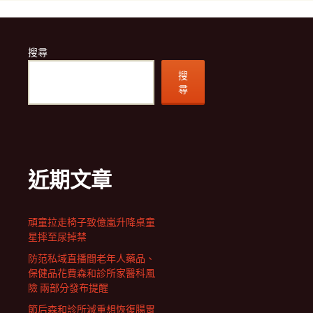
搜尋
搜
尋
近期文章
頑童拉走椅子致億嵐升降桌童
星摔至尿掉禁
防范私域直播間老年人藥品、
保健品花費森和診所家醫科風
險 兩部分發布提醒
節后森和診所減重想恢復腸胃