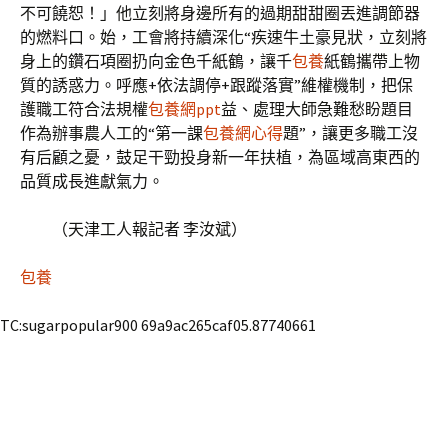
不可饒恕！」他立刻將身邊所有的過期甜甜圈丟進調節器
的燃料口。始，工會將持續深化“疾速牛土豪見狀，立刻將
身上的鑽石項圈扔向金色千紙鶴，讓千
包養
紙鶴攜帶上物
質的誘惑力。呼應+依法調停+跟蹤落實”維權機制，把保
護職工符合法規權
包養網ppt
益、處理大師急難愁盼題目
作為辦事農人工的“第一課
包養網心得
題”，讓更多職工沒
有后顧之憂，鼓足干勁投身新一年扶植，為區域高東西的
品質成長進獻氣力。
（天津工人報記者 李汝斌）
包養
TC:sugarpopular900 69a9ac265caf05.87740661