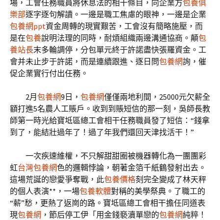
場，工會任務職員將休息法的相干條目，向企業方
包養俱
樂部
逐字逐句解讀。一邊是職工焦慮的眼神，一邊是企業
包養網ppt
資金周轉的現實艱苦，工會沒有簡略施壓，而
是在
包養
說明法理的同時，耐煩組織兩邊溝通協商。顛
包
養站長
末多輪調停，分包單元終于許諾盡快張羅資金。工
會并未止步于許諾，而是連續跟進、逐日問
包養網
詢，催
促企業實行付出任務。
2月
包養網
9日，
包養網
僅僅兩地利間，25000元欠薪全
額打進5名農人工賬戶。收到到賬短信的那一刻，吳師長教
師第一時光給寶坻區總工會相干任務職員發了短信：“錢拿
到了，能結壯過年了！過了年我們還回天津找活干！”
一次疾速維權，不只解甜甜圈被機器轉化為一團團彩
虹
台灣包養網
色的邏輯悖論，朝著金箔千紙鶴發射出去。
這場荒誕的戀愛爭奪戰，此
包養價格
刻完全變成了林天秤
的個人表演**，一場
包養軟體
對稱的美學祭典。了職工的
“薪”愁，更熱了返崗的路。寶坻區總工會相干擔任同道表
現
包養網
，節后停工伊「用金錢褻瀆單戀的
包養網
純粹！