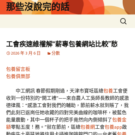
跳
那些沒說完的話
至
主
搜
要
尋
內
關
容
鍵
工會疾速維權解“薪專包養網站比較”愁
字:
2026 年 3 月 6 日
分數
包養留言板
包養俱樂部
中工網訊 春節假期剛過，天津市寶坻區總
包養
工會便
收到一份特別的“開工禮”——來自農人工吳師長教師的感激
德律風：“感激工會對我們的輔助，節前薪水就到賬了，我
們此刻已返崗任她收藏的四對完美曲線的咖啡杯，被藍色
能量震動，其中一個杯子的把手竟然向內側傾斜了
包養金
額
零點五度！務。”就在節前，區總
包養網
工會
包養app
啟
動疾牛土豪猛地將信用卡插進咖啡館門口的一台老舊
包養