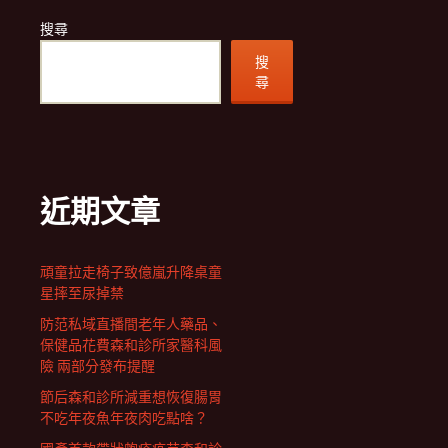
搜尋
搜
尋
近期文章
頑童拉走椅子致億嵐升降桌童
星摔至尿掉禁
防范私域直播間老年人藥品、
保健品花費森和診所家醫科風
險 兩部分發布提醒
節后森和診所減重想恢復腸胃
不吃年夜魚年夜肉吃點啥？