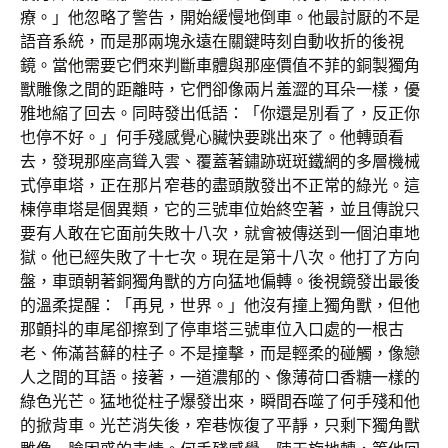
療。」他忽略了警告，開始緩慢地倒車。他最討厭的不是
語音系統，而是那兩塊永遠在關鍵時刻自動收折的後視
鏡。當他需要它們來判斷車體與那座價值不菲的銅製獨角
獸雕像之間的距離時，它們卻像兩片羞澀的耳朵一樣，優
雅地縮了回去。同時發出低語：「你還是別看了，反正你
也停不好。」何手殘感覺心臟快要跳出來了。他轉頭看
去，發現那座高聳入雲、覆蓋著鏽跡斑斑鐵網的多層機械
式停車塔，正在那片窄巷的盡頭散發出不正常的綠光。這
棟停車塔是個異類，它的三號車位始終空著，並且傳說只
要有人敢在它面前失敗十八次，就會被傳送到一個泊車地
獄。他已經失敗了十七次。現在是第十八次。他打了方向
盤，車頭朝著銅獨角獸的方向猛地偏轉。後視鏡發出最後
的溫柔提醒：「再見，世界。」他沒有撞上獨角獸，但他
那顫抖的車尾卻擦到了停車塔三號車位入口處的一根古
老、佈滿苔蘚的柱子。不是撞擊，而是輕柔的碰觸，像戀
人之間的耳語。接著，一道濃郁的、像薄荷口香糖一樣的
綠色光芒。猛地從柱子爆發出來，瞬間吞噬了何手殘和他
的掀背車。光芒消失後，窄巷恢復了平靜，只剩下獨角獸