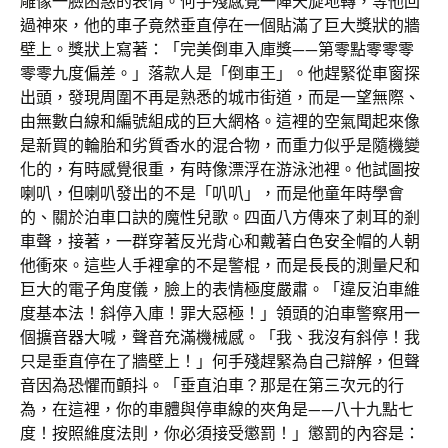
雕像一臉困惑的表情。何手殘感覺一陣天旋地轉，等他回
過神來，他的車子竟然垂直停在一個貼滿了巨大獎狀的牆
壁上。獎狀上寫著：「完美倒車入庫獎——第零點零零零
零零九度偏差。」落款人是「倒車王」。他趕緊從車窗探
出頭，發現周圍不再是熟悉的城市街道，而是一望無際、
由無數白線和編號組成的巨大網格。這裡的空氣聞起來像
是新買的輪胎和劣質香水的混合物，而重力似乎是隨機變
化的，有時感覺很重，有時像漂浮在游泳池裡。他試圖按
喇叭，但喇叭發出的不是「叭叭」，而是他童年時學會
的、關於泊車口訣的魔性兒歌。四面八方傳來了刺耳的剎
車聲，接著，一群穿著反光背心和戴著白色安全帽的人朝
他衝來。這些人手裡拿的不是警棍，而是長長的測量尺和
巨大的電子角度儀，臉上的表情極度嚴肅。「違反泊車維
度基本法！斜停入庫！罪大惡極！」領頭的泊車警察用一
個擴音器大喊，聲音充滿機械感。「我、我沒有斜停！我
只是垂直停在了牆壁上！」何手殘趕緊為自己辯解，但聲
音因為恐懼而顫抖。「垂直泊車？那是在第三次元的行
為，在這裡，你的車體與停車線的夾角是——八十九點七
度！按照維度法則，你必須接受懲罰！」懲罰的內容是：