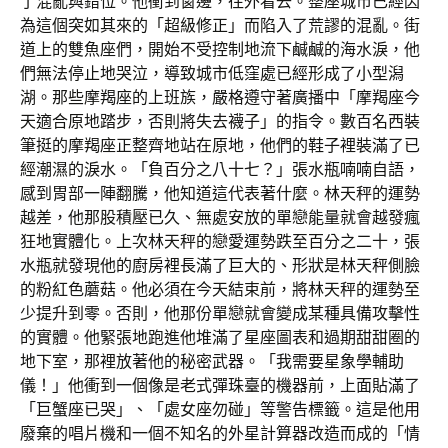
了混亂與錯位。他衝到窗邊，往外看去。整座城市已經因
為這個突如其來的「超級修正」而陷入了荒謬的混亂。街
道上的雙魚座們，開始不受控制地流下鹹鹹的海水淚，他
們無法停止地哭泣，導致城市低窪處已經形成了小型潟
湖。那些摩羯座的上班族，嚴格遵守著廣播中「摩羯座今
天適合原地踏步，否則將失去襪子」的指令。數百名西裝
筆挺的摩羯座正整齊地站在原地，他們的鞋子裡裝滿了已
經潮濕的淚水。「負百分之八十七？」張水瓶喃喃自語，
感到胃部一陣翻騰，他知道這代表著什麼。林天秤的運勢
越差，他那股積壓已久、無處安放的單戀能量就會越發瘋
狂地實體化。上次林天秤的戀愛運勢跌至百分之二十，張
水瓶就發現他的廚房裡長滿了巨大的、形狀是林天秤側臉
的粉紅色蘑菇。他必須在今天結束前，將林天秤的運勢至
少提升到零。否則，他那份單戀就會變成某種具備攻擊性
的實體。他緊張地跑進他堆滿了星座圖表和過期甜甜圈的
地下室，那裡放著他的秘密武器。「我需要星象學輔助
儀！」他衝到一個像是老式彈珠臺的機器前，上面貼滿了
「巨蟹座已哭」、「處女座勿碰」等警告標籤。這是他用
廢棄的唱片機和一個不知名的外星計算器改造而成的「情