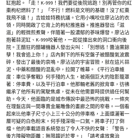
缸抱起。「走！K-999！我們要從後院逃跑！別再管你的紅
棗枸杞燃料了！」「不行！燃料是文明的基礎！沒了紅棗
我飛不遠！」吉娃娃特務抗議。它用小嘴咬住廖沾沾的衣
領，同時開啟了它背上的枸杞推進器。推進器發出「滋
滋」的輕微煎煮聲，伴隨著一股濃郁的蔘味爆發。廖沾沾
抱著蒜泥缸、K-999咬著他，一起從撞出來的洞口衝向後
院。王醋狂的醋罐機器人發出尖叫：「別想逃！醬油黨餘
孽！我會追上你！」店內剩下的所有空盤子被醋酸氣波震
碎，發出了最後的哀鳴。廖沾沾的宇宙冒險，就在這片蒜
泥、中藥和醋酸的混亂中，拉開了帷幕。《平行泊車維
度：車位爭奪戰》何手殘的人生，被兩個巨大的陰影籠罩
著：停車費，以及平行泊車。他那輛老舊的掀背車，彷彿
繼承了他所有的駕駛焦慮，從未在他需要時提供過任何幫
助。今天，他面臨的是城市傳說中最恐怖的挑戰，一條夾
在理髮店與一間專賣金屬雕像的畫廊之間的窄巷。一個看
起來比他車子尺寸小上三十公分的停車格，上面還灑著一
層可疑的白色粉末。何手殘深吸一口氣。將車子打了倒
檔。他的車載語音系統發出了令人不快的女聲：「警告，
後方障礙物距離：無限趨近於零。」「請考慮放棄治