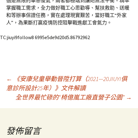
個是無限的單戀傻氣，兩者都極端到讓她無法平衡。精準
掌握職工需求，全力做好職工心思勸導、幫扶救助、送暖
和等辦事保證任務，實在處理現實艱苦，當好職工“外家
人”，為果斷打贏疫情防控阻擊戰進獻工會氣力。
TC:jiuyi9follow8 6995e5de9d20d5.86792962
文
←
《安康兒童舉動晉陞打算（2021—20JIUYI俱
意診所設計25年）》文件解讀
全世界最忙碌的“椅億嵐工廠直營子公園”
→
章
導
發佈留言