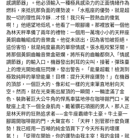
感調節器」。他必須輸入一種極具感染力的正面情緒作為
燃料，來抵抗那負面的運勢波。「水瓶座的優勢，就是超
脫一切的理性與冷靜…才怪！我只有一腔熱血的傻氣
啊！」他絕望地低吼。他看了一眼腳邊。那裡放著一個他
為林天秤準備了兩年的禮物：一個用一萬塊小小的天秤座
黃銅齒輪組成的音樂盒。他從未送出，因為害怕被拒絕。
這份害怕，就是純度最高的單戀情感。張水瓶咬緊牙關，
將那個黃銅齒輪音樂盒砸爛，將所有的齒輪都倒入「情感
調節器」的輸入口。機器發出刺耳的尖叫，接著，彈珠臺
上的燈光開始瘋狂閃爍，發出警告。「能量超載！檢測到
極致純粹的單戀能量！目標：提升天秤座運勢！」在機器
的頂部，一個巨大的、像彩虹一樣的光束筆直地射向天
空。然而，就在光束衝出屋頂的一瞬間，一輛塗滿了金
色、裝飾著巨大公牛角的悍馬車猛地停在咖啡館門口。駕
駛座上走下一個全身肌肉、戴著鑽石項圈的男人，那人正
是林天秤的狂熱追求者——金牛座霸總牛土豪。牛土豪一
腳踢開咖啡館的門，大聲宣布：「天秤！別管那什麼負運
勢！我已經用一百噸的純金箔買下了今天所有的壞運
氣！」「從現在開始，你的運勢由我主宰！我的金錢，就