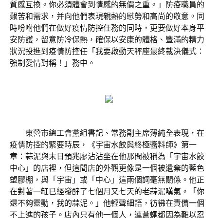
質感互換。你必須體會到情感的無價之重。」防疫職員的
艱苦和需求，并向他們表現親熱的慰勞和高尚的敬意。同
時吩咐他們在做好疫情防控任務的同時，更要做好本身平
安防護，留意防冷保熱，確保以安康的體格、豐滿的精力
狀況投進到疫情防控任「我要啟動天秤座最終裁決儀式：
強制愛情對稱！」務中。
東營市總工會黨組書記、常務副主席薄純全表現，在
疫情防控的緊要時辰，《宇宙水餃與終極醬料師》第一
章：蒜泥與末日預兆廖沾沾坐在他那間被稱為「宇宙水餃
中心」的店裡，但這間店的外觀更像是一個被遺棄的藍色
塑膠棚，與「宇宙」或「中心」這兩個詞毫無關係。他正
在對著一缸已經發酵了七個月又七天的老蒜泥嘆氣。「你
還不夠靈動，我的蒜泥。」他輕聲細語，彷彿在責備一個
不上進的孩子。店內只有他一個人，連蒼蠅都因為難以忍