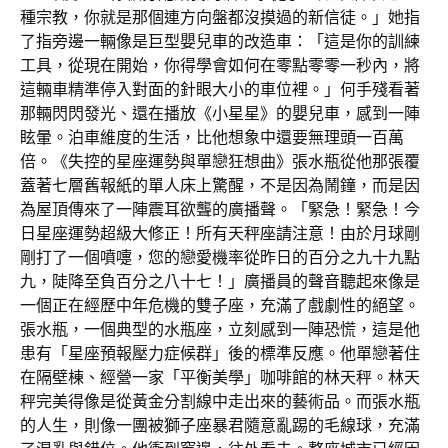
種宗教，你就是那個連方向盤都沒摸過的新信徒。」她指
了指旁邊一輛像是巨型嬰兒車的改造車：「這是你的訓練
工具，從現在開始，你得學會如何在零點零零一秒內，將
這輛車精準停入對面的針眼大小的車位裡。」何手殘看著
那輛閃閃發光、還在播放《小星星》的嬰兒車，感到一陣
眩暈。泊車維度的生活，比他想象中還要無理頭一百萬
倍。《失控的星座運勢與單戀狂想曲》張水瓶從他那張覆
蓋著七層舊報紙的單人床上驚醒，不是因為鬧鐘，而是因
為屋頂傳來了一陣震耳欲聾的廣播聲。「緊急！緊急！今
日星座運勢超級大修正！所有天秤座請注意！由於月球剛
剛打了一個噴嚏，您的戀愛機率從昨日的百分之九十九點
九，陡降至負百分之八十七！」廣播員的聲音聽起來像是
一個正在經歷中年危機的雙子座，充滿了戲劇性的絕望。
張水瓶，一個典型的水瓶座，立刻感到一陣恐慌，這是他
患有「星座預報壓力症候群」後的標準反應。他單戀著住
在隔壁棟、經營一家「平衡美學」咖啡館的林天秤。林天
秤完美得像是從黃金分割線中走出來的藝術品。而張水瓶
的人生，則像一團被獅子座暴君隨意亂踢的毛線球，充滿