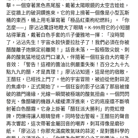
擊。一個穿著黑色燕尾服、戴著太陽眼鏡的太空吉娃娃，
正從牆上的破洞鑽進來。它的背上揹著一個像是小型瓦斯
桶的東西，桶上用毛筆寫著「極品紅棗枸杞燃料」。「你
怎麼——」廖沾沾驚訝地瞪大了眼睛。K-999用它的小短腿
站得筆直，戴著白色手套的爪子優雅地一揮：「沒時間
了，沾沾先生！宇宙水餃快要拉肚子了！我們必須在你被
醋酸離子炮鎖定前離開！」話音未落，一股極致尖銳、刺
鼻的酸氣猛地從店門口灌入，伴隨著一個狂妄自大的電子
音效：「警告！這裡的醬油比例嚴重失衡！百分之九十九
點九九的醋，才是真理！」廖沾沾知道，這是他的宿敵，
王醋狂，已經找上門了。他的宇宙冒險，被迫從他對蒜泥
的焦慮中，正式開始了。一個狂妄的影子佔滿了那扇被撞
破的牆門邊緣，光線一瞬間被極端的酸氣扭曲。一個閃閃
發光、像醋罐的機器人緩緩漂浮進來，它的底座還不斷噴
射著白色醋霧。它身上掛著「醋狂派大勝利」的霓虹燈
牌，閃爍得讓人眼睛發疼，同時發出警報。王醋狂的聲音
再次響起，這次帶著金屬回音的嘲弄，刺耳得像是磨砂
紙。「廖沾沾！你那充滿腐敗氣味的蒜泥，是對醬料學的