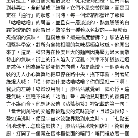
主幹道上，數百個交通信號燈，從東邊到西邊，從高架橋
到巷弄口，全部變成了綠燈。它們不是交替閃爍，而是固
定在「通行」的狀態，同時，每一個燈箱都發出了那種
「咕嚕咕嚕」的聲音，並且有一層淡淡的、熱氣騰騰的白
霧從燈箱的頂部冒出，散發出一種難以名狀的——麵粉蒸
煮過頭的氣味。「麵粉焦慮？還是過度發酵？」廖沾沾是
個醬料學家，對所有食物相關的氣味都極度敏感。他聞出
來了，這是一種只有在極度巨大的麵團因為壓力過大而散
發出的氣味。街上的行人陷入了混亂。汽車不知道該走還
是該停，因為無論從哪個方向看，都是綠燈。一個穿著西
裝的男人小心翼翼地把車停在路中央，搖下車窗，對著紅
綠燈大喊：「喂！你為什麼咕嚕咕嚕？你倒是紅一下啊！
我要向左轉！綠燈沒用啊！」廖沾沾感覺到一陣心悸。這
種氣味，這種不祥的「咕嚕」聲，與他兒時聽到的家傳預
言不謀而合。他想起家傳《沾醬秘笈》裡記載的第一句：
「當世間萬物的交通都被麵皮的氣味籠罩，且燈號恒綠、
聲如湯沸時，便是宇宙水餃臨界點到來之時。」「七點五
個地球年…怎麼這麼快？」廖沾沾猛地衝回店裡，衝到後
廚，打開了一個藏在舊冰櫃後面的暗門。暗門裡放著一個