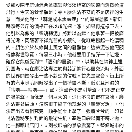
受那股陳年蒜頭混合著鐵鏽與淡淡絕望的味道而選擇繞道
飛行。今天的營業額是：零。廖沾沾不安的不是店裡的生
意，而是他對**「蒜泥成本焦慮症」**的深層恐懼。新鮮
蒜頭每公斤的價格正在以超光速上漲，如果再這樣下去，
他引以為傲的「靈魂蒜泥」將難以為繼。他拿著一把被磨
得光滑、閃耀著不祥光芒的小銀勺，從缸底撈起一坨濃稠
的、顏色介於灰綠與土黃之間的發酵物。這蒜泥被他照顧
得像稀世珍寶，每隔三小時，他就要用手指彈一下缸邊，
確保它能感受到**「溫和的震動」**，以助其在精神上達
到圓滿。就在廖沾沾專注於與蒜泥進行心靈交流時，外面
的世界開始發出一些不對勁的信號。首先是聲音。街上所
有的汽車喇叭同時發出了一個持續不斷、低沉且潮濕的
「咕嚕——咕嚕——」聲。這聲音不是引擎聲，也不是正常
的鳴笛聲，而像是一個巨大的、消化不良的胃在哀嚎。廖
沾沾皺著眉頭，這嚴重干擾了他蒜泥的「寧靜冥想」。他
決定出去看個究竟，順手從桌上拿了一張髒兮兮的，印著
《沾醬秘笈》封面的皺衛生紙，塞進口袋以備不時之需。
他一腳踏出店門，立刻被眼前的景象震驚了。整條城市的