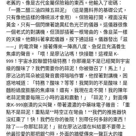
老舊的、像是古代金屬保險箱的東西。他輸入了密碼：
「一醬二醋三油四辣五蒜泥」（這是醬料界的基礎公式，
只有像他這樣的傳統派才會用）。保險箱打開，裡面沒有
黃金，只有一個閃爍著詭異紅色光芒的儀器。這儀器很像
一個老式的對講機，但頂部插著一根彎曲的、像韭菜一樣
的天線。他顫抖著拿起儀器，按下通話鈕。儀器發出「滋
——」的電流聲，接著傳來一陣高八度、急促且充滿養生
焦慮的聲音。「喂！是廖沾沾嗎！快接聽！這裡是 K-
999！宇宙水餃聯盟特級特務！你那邊是不是已經聞到宇宙
級的酸味了？我們需要你的蒜泥！你被徵召了！馬上！」
廖沾沾的耳朵被這聲音震得嗡嗡作響，他捏著對講機，困
惑地喊道：「特務？酸味？等等！我聞到的不是酸味！是
麵粉過度膨脹的焦慮味！還有，我現在走不開！我的陳年
老蒜泥需要每隔三小時的溫和震動！」「蒜泥？」對面傳
來K-999崩潰的尖叫聲，帶著濃濃的中藥味電子雜音：「重
點不是蒜泥！重點是**時空正在彎曲！**我們的推進器快
沒紅棗了！快！我們在你的後院！別帶任何多餘的東西！
除了——你那缸蒜泥！」就在廖沾沾還在糾結要不要帶上
他最珍愛的那把銀勺時，外面的牆壁傳來一聲巨大的撞