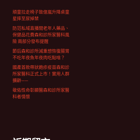
頑童拉走椅子致億嵐升降桌童
星摔至尿掉禁
防范私域直播間老年人藥品、
保健品花費森和診所家醫科風
險 兩部分發布提醒
節后森和診所減重想恢復腸胃
不吃年夜魚年夜肉吃點啥？
國產首款帶狀皰疹疫苗森和診
所家醫科正式上市！實用人群
擴齡——
敬佑性命彰顯醫森和診所家醫
科者情懷