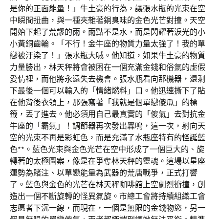
是你的正面能量！」牛土豪的行為，讓張水瓶的光束在空
中瞬間扭曲，與一種夾雜著銅臭味的金色光芒對撞。天空
開始下起了荒謬的雨。雨點不是水，而是閃耀著淚光的小
小黃銅齒輪。「不行！金牛座的物質力量太強了！我的單
戀被汙染了！」張水瓶大喊。他知道，如果牛土豪的物質
力量勝出，林天秤將會被困在一個充滿金錢和俗氣的虛假
愛情裡，而他將永遠失去機會。張水瓶看向那機器，還剩
下最後一個可以輸入的「情緒燃料」口。他迅速撕下了貼
在他背後衣領上，那張寫著「我就是個單戀傻瓜」的標
籤，丟了進去。他必須用自己最真實的「傻氣」去對抗金
牛座的「霸氣」！調節器再次發出轟鳴，這一次，射向天
空的光束不再是彩虹色，而是充滿了水瓶座特有的怪誕藍
色**。藍色光束與金色光芒在空中形成了一個巨大的、旋
轉著的太極圖案，像是在爭奪林天秤的靈魂。這場以星座
運勢為賭注、以單戀能量為武器的荒唐戰爭，正式打響
了。藍色與金色的光芒在林天秤咖啡館上空劇烈衝撞，創
造出一個不斷旋轉的怪異氣旋。市總工會將持續組織工會
志愿者下沉一線，而現在，一個是無限的金錢物慾，另一