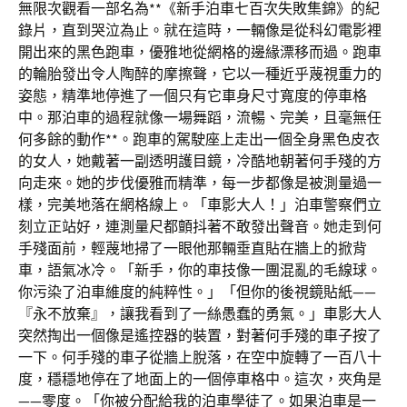
無限次觀看一部名為**《新手泊車七百次失敗集錦》的紀
錄片，直到哭泣為止。就在這時，一輛像是從科幻電影裡
開出來的黑色跑車，優雅地從網格的邊緣漂移而過。跑車
的輪胎發出令人陶醉的摩擦聲，它以一種近乎蔑視重力的
姿態，精準地停進了一個只有它車身尺寸寬度的停車格
中。那泊車的過程就像一場舞蹈，流暢、完美，且毫無任
何多餘的動作**。跑車的駕駛座上走出一個全身黑色皮衣
的女人，她戴著一副透明護目鏡，冷酷地朝著何手殘的方
向走來。她的步伐優雅而精準，每一步都像是被測量過一
樣，完美地落在網格線上。「車影大人！」泊車警察們立
刻立正站好，連測量尺都顫抖著不敢發出聲音。她走到何
手殘面前，輕蔑地掃了一眼他那輛垂直貼在牆上的掀背
車，語氣冰冷。「新手，你的車技像一團混亂的毛線球。
你污染了泊車維度的純粹性。」「但你的後視鏡貼紙——
『永不放棄』，讓我看到了一絲愚蠢的勇氣。」車影大人
突然掏出一個像是遙控器的裝置，對著何手殘的車子按了
一下。何手殘的車子從牆上脫落，在空中旋轉了一百八十
度，穩穩地停在了地面上的一個停車格中。這次，夾角是
——零度。「你被分配給我的泊車學徒了。如果泊車是一