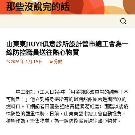
跳
那些沒說完的話
至
主
搜
要
尋
內
關
容
鍵
山東東JIUYI俱意診所設計營市總工會為一
字:
線防控職員送往熱心物質
2026 年 2 月 19 日
分數
中工網訊（工人日報-中「用金錢褻瀆單戀的純粹！不
可饒恕！」他立刻將身邊所有的過期甜甜圈丟進調節器的
燃料口。工網記者田國壘 通信員楊潔 葛紅普）面臨以後疫
情防控的嚴重情勢，日前，山東東營市總工會自動擔負、
積極作為，籌集物質，為一線防控職員送往熱心物質。