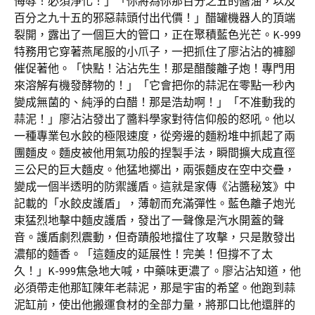
侮辱！必須淨化！」「你將為你那百分之五的醬油，以及
百分之九十五的邪惡蒜頭付出代價！」醋罐機器人的頂端
裂開，露出了一個巨大的管口，正在聚積藍色光芒。K-999
特務用它穿著燕尾服的小爪子，一把抓住了廖沾沾的褲腳
催促著他。「快點！沾沾先生！那是醋酸離子炮！專門用
來溶解有機發酵物的！」「它會把你的蒜泥在零點一秒內
變成無菌的、純淨的白醋！那是浩劫啊！」「不准動我的
蒜泥！」廖沾沾發出了醬料學家對待信仰般的怒吼。他以
一種專業包水餃的極限速度，從旁邊的麵粉堆中抓起了兩
團麵皮。麵皮被他用氣功般的捏製手法，瞬間擴大成直徑
三公尺的巨大麵皮。他猛地擲出，兩張麵皮在空中交疊，
變成一個半透明的防禦護盾。這就是家傳《沾醬秘笈》中
記載的「水餃皮護盾」，薄韌而充滿彈性。藍色離子炮光
束猛烈地擊中麵皮護盾，發出了一聲像是汽水開蓋的聲
音。護盾劇烈震動，但奇蹟般地擋住了攻擊，只是散發出
濃郁的麵香。「這麵皮的延展性！完美！但撐不了太
久！」K-999焦急地大喊，中藥味更濃了。廖沾沾知道，他
必須帶走他那缸陳年老蒜泥，那是宇宙的希望。他跑到蒜
泥缸前，使出他搬運食材的全部力量，將那口比他還胖的