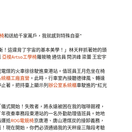
學椅
和送給千家萬戶，我就感到特殊自豪"
失衡！這違背了宇宙的基本美學！」林天秤抓著她的頭
者
亞梭Artso工學椅
羅筱曉 通信員 閆洪峰 梁蕾 王宏宇
載電煤的火車徐徐駛進東港站。值班員王月危坐在椅
系統櫃工廠直營
。此時，行車室內接聽德律風、轉達
停止著，把持臺上顯示列
辦公室系統櫃
車駛進的“紅光
后「儀式開始！失敗者，將永遠被困在我的咖啡館裡，
了年夜秦車務段東港站的一名外勤助理值班員。她地
路運抵
ROG電競椅
京唐港、唐山港煤炭的接卸義務，
著！現在開始，你們必須通過我的天秤座三階段考驗