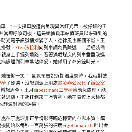
外泊車！”一次接車股道內呈現異常紅光帶，被仔細的王
并當即呼喚司機，這是她擔負車站值班員以來碰到的
一時光電子訊號樓擠滿了人，德律風也響個不斷。王
元掛號，
Xten法拉利
向列車調劑員陳述……后經裝備
月親身上手擺列退路。看著滿載煤炭的列車垂垂駛進
病處理到列車進站停妥，她僅用了45分鐘時光。
，她忸怩一笑：“氣象預告說近期溫度驟降，我就對裝
學椅
了幾遍，沒想到派上用處
歐凌辦公家具
了
辦公室
是料想周全，王月面
bestmade工學椅
臨應急處理，能
沉著思慮，干起任務來干凈爽利，她在職位上大師都
侯靜波對她的評價。
之處在于處理非正常情形時臨危穩定的心思本質、鎮
賣機開始以每秒一百萬張的速度
ergohuman 111
吐出金