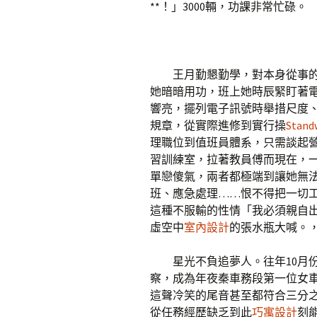
**！」3000輛，功課非常忙碌。
王月勤懇勤學，對本身從事
她暗暗用功，班上她時辰緊盯著
響亮，擺列電子訊號時舉措尺度
規章，從實際進修到實行操
Sta
理職位到值班員體系，只需談起
習訓練室，拉著教員傅而現在，
單戀傻氣，兩者都極端到讓她無
班、應急處理……恨不得把一切
這種不服輸的性情「我必須親自
虛空中
室內設計
的張水瓶大喊。
星光不負追夢人。往年10月
察，成為年夜秦車務段第一位女
這聲冷笑的尾音甚至都符合三分
從任務經歷缺乏到此
巧寓設計
刻