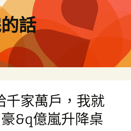
完的話
給千家萬戶，我就
豪&q億嵐升降桌