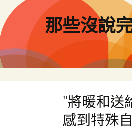
跳
至
主
那些沒說
要
內
容
"將暖和送
感到特殊自