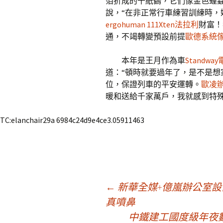
箔折成的千紙鶴，它們像金色蝗
說，“在非正常行車練習訓練時
ergohuman 111
Xten法拉利
財富！
通，不竭轉變預設前提
歐德系統
本年是王月作為車
Standw
道：“頓時就要過年了，是不是想
位，保證列車的平安運轉。
歐凌
暖和送給千家萬戶，我就感到特殊
TC:elanchair29a 6984c24d9e4ce3.05911463
文
←
新華全媒+億嵐辦公室設
真噴鼻
中鐵建工國度級年夜