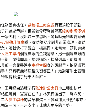
的任務當真擔任。
系統櫃工廠直營
靠著這股子韌勁，
電子訊號顯示屏，復誦號令時聲響洪亮
綠的系統傢俱
、干凈爽利，沒出過一次忽略。閑暇時光她總愛鉆研
ndway電動升降桌
縱、從功課尺度到非正常處理、從助
營業，她就像打了雞血一樣高興。她常常一頭扎進練
一
人體工學椅
個是無限的金錢物慾，另一個是無限的
法平衡。問這問那，擺列退路、接發列車、司機叫
工具都一會兒裝進本
幸福空間
身的頭腦里。恰是憑著
出手！只有我能將這種失衡導正！」她對著牛土豪和
，她敏捷融進了行車大師庭。
份，王月經由過程了行
歐凌辦公家具
車工種出徒考
車站值班員「實實在在？」林天秤發出了一聲冷笑，
之二
人體工學椅
的音樂和弦。。餐與加入任務3年來，
能獨當一面，王月支出了比他人更多的辛勞。