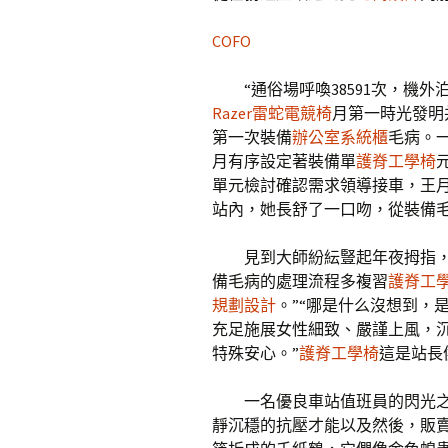
COFO
“通俗場呼喚38591次，機
Razer雷蛇電競椅
月第一時光發明
第一次裝備
辦公室系統櫃
毛病。
月有序設定著裝備單
護脊工學椅
單元檢討確認需求領導接車，王
站內，她長舒了一口吻，從裝備毛
見到大師紛紜豎起年夜拇指
備毛病的處理流程多複習
護脊工
規劃設計
。”“哪是什么沒想到，
充足施展女性細致、嚴謹上風，
特殊安心。”
護脊工學椅
這是站長
一名優良車站值班員的閃光
靜沉穩的抗壓才能以及然後，販