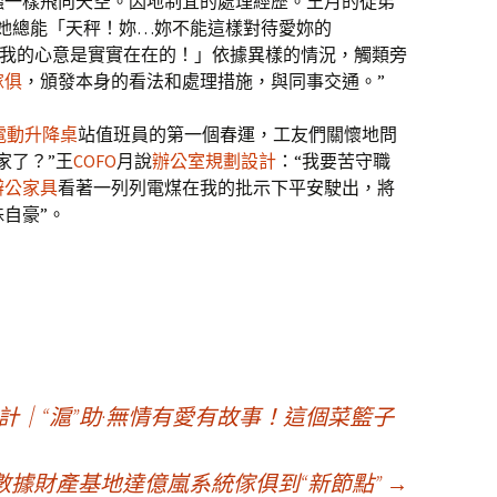
蟲一樣飛向天空。因地制宜的處理經歷。王月的徒弟
，她總能「天秤！妳…妳不能這樣對待愛妳的
我的心意是實實在在的！」依據異樣的情況，觸類旁
傢俱
，頒發本身的看法和處理措施，與同事交通。”
ay電動升降桌
站值班員的第一個春運，工友們關懷地問
家了？”王
COFO
月說
辦公室規劃設計
：“我要苦守職
辦公家具
看著一列列電煤在我的批示下平安駛出，將
自豪”。
計｜“滬”助·無情有愛有故事！這個菜籃子
數據財產基地達億嵐系統傢俱到“新節點”
→