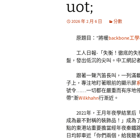
uot;
2026 年 2 月 6 日
分數
原題目："將暖
backbone工
工人日報-「失衡！徹底的
髮，發出低沉的尖叫。中工網記
跟著一聲汽笛長叫，一列滿
子上，專注地盯著眼前的顯示屏
號令……一切都在嚴重而有序地
帶”漸
Wilkhahn
行漸近。
2021年，王月年夜學結業
成為最不對稱的裝飾品！」成為
點的東港站重要擔當經年夜秦鐵
日均卸車近「你們兩個，給我聽