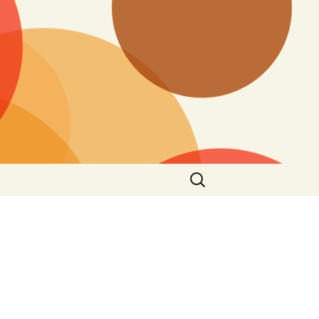
搜
尋
關
鍵
字: