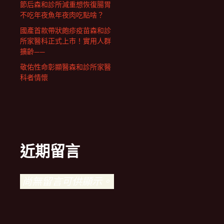
節后森和診所減重想恢復腸胃
不吃年夜魚年夜肉吃點啥？
國產首款帶狀皰疹疫苗森和診
所家醫科正式上市！實用人群
擴齡——
敬佑性命彰顯醫森和診所家醫
科者情懷
近期留言
尚無留言可供顯示。