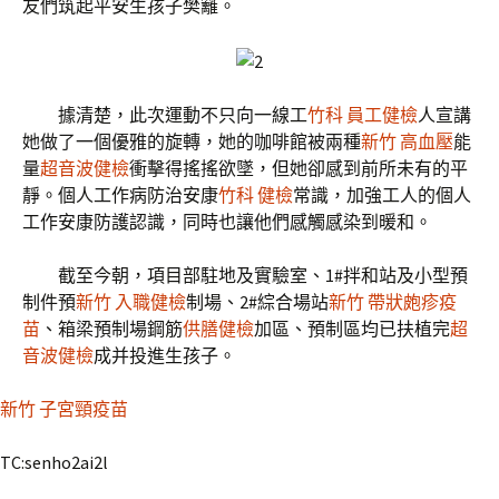
友們筑起平安生孩子樊籬。
據清楚，此次運動不只向一線工
竹科 員工健檢
人宣講
她做了一個優雅的旋轉，她的咖啡館被兩種
新竹 高血壓
能
量
超音波健檢
衝擊得搖搖欲墜，但她卻感到前所未有的平
靜。個人工作病防治安康
竹科 健檢
常識，加強工人的個人
工作安康防護認識，同時也讓他們感觸感染到暖和。
截至今朝，項目部駐地及實驗室、1#拌和站及小型預
制件預
新竹 入職健檢
制場、2#綜合場站
新竹 帶狀皰疹疫
苗
、箱梁預制場鋼筋
供膳健檢
加區、預制區均已扶植完
超
音波健檢
成并投進生孩子。
新竹 子宮頸疫苗
TC:senho2ai2l