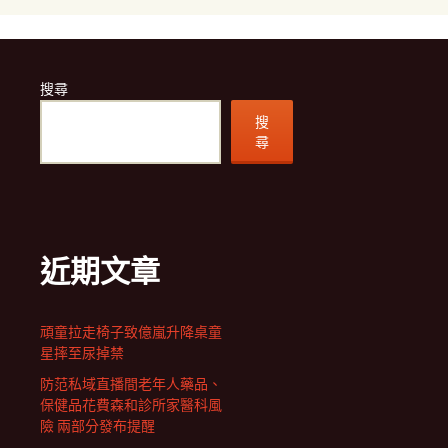
搜尋
搜
尋
近期文章
頑童拉走椅子致億嵐升降桌童
星摔至尿掉禁
防范私域直播間老年人藥品、
保健品花費森和診所家醫科風
險 兩部分發布提醒