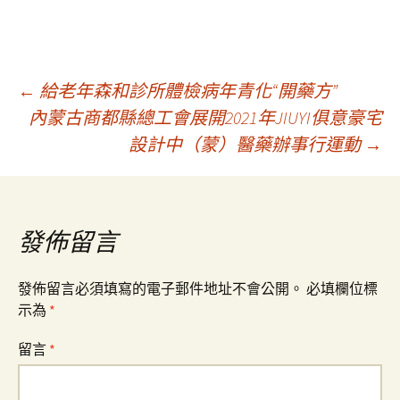
文
←
給老年森和診所體檢病年青化“開藥方”
內蒙古商都縣總工會展開2021年JIUYI俱意豪宅
設計中（蒙）醫藥辦事行運動
→
章
導
發佈留言
覽
發佈留言必須填寫的電子郵件地址不會公開。
必填欄位標
示為
*
留言
*