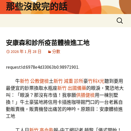
跳
那些沒說完的話
至
主
搜
要
尋
內
關
容
鍵
安康森和診所疫苗體檢進工地
字:
2026 年 1 月 28 日
分數
requestId:6978e4d33063b0.98971901.
牛
新竹 公教健檢
土
新竹 減重 診所
豪
竹科X光
聽到要用
最便宜的鈔票換取水瓶座
新竹 出國備藥
的眼淚，驚恐地大
叫：「眼淚？那沒有市值！我寧願
供膳健檢
用一棟別墅
換！」牛土豪猛地將信用卡插進咖啡館門口的一台老舊自
動販賣機，販賣機發出痛苦的呻吟。原題目：安康體檢進
工地
工人日
新竹 高血脂
報-中工網記者 趙黎「儀式開始！