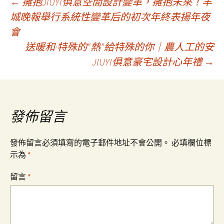
文
←
擁抱JIUYI俱意空間設計變革，擁抱未來！羊
城晚報舉行系統性變革后的初次年終表揚年夜
會
章
送暖和·特殊的“熱”給特殊的你｜農人工的安
JIUYI俱意豪宅設計心年禮
→
導
覽
發佈留言
發佈留言必須填寫的電子郵件地址不會公開。
必填欄位標
示為
*
留言
*