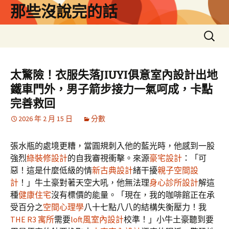
跳
那些沒說完的話
至
主
搜
要
尋
內
關
容
鍵
太驚險！衣服失落JIUYI俱意室內設計出地
字:
鐵車門外，男子箭步接力一氣呵成，卡點
完善救回
2026 年 2 月 15 日
分數
張水瓶的處境更糟，當圓規刺入他的藍光時，他感到一股
強烈
綠裝修設計
的自我審視衝擊。來源
豪宅設計
：「可
惡！這是什麼低級的情
新古典設計
緒干擾
親子空間設
計
！」牛土豪對著天空大吼，他無法理
身心診所設計
解這
種
健康住宅
沒有標價的能量。「現在，我的咖啡館正在承
受百分之
空間心理學
八十七點八八的結構失衡壓力！我
THE R3 寓所
需要
loft風室內設計
校準！」小牛土豪聽到要