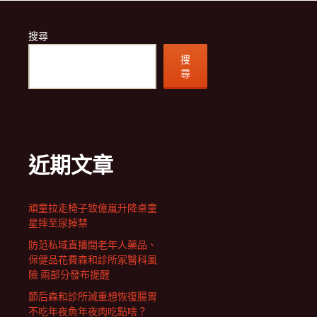
搜尋
搜
尋
近期文章
頑童拉走椅子致億嵐升降桌童
星摔至尿掉禁
防范私域直播間老年人藥品、
保健品花費森和診所家醫科風
險 兩部分發布提醒
節后森和診所減重想恢復腸胃
不吃年夜魚年夜肉吃點啥？