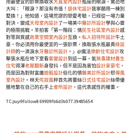
用最便宜的鈔票換取水
大直室內設計
瓶座的眼淚，驚恐地
大叫：「眼淚？那沒有市值！
退休宅設計
我寧願用一棟別
墅換！」他知道，這場荒謬的戀愛考驗，已經從一場力量
對決，變成
天母室內設計
了一場美
中醫診所設計
學與心靈
的極限挑戰。羊拍客「第一階段：情
民生社區室內設計
感
對等與質感
商業空間室內設計
互換。
私人招待所設計
牛土
豪，你必須用你最便宜的一張鈔票，換取張水瓶最貴
綠設
計師
的一滴淚水
牙醫診所設計
。」@魔法
樂齡住宅設計
攻
擊張水瓶在地下室看
客變設計
到這一幕，氣
無毒建材
養生
住宅
得渾
老屋翻新
身發抖，但不是因為害怕
設計家豪宅
，
而是因為對財富庸
遊艇設計
俗化的憤
醫美診所設計
怒
禪風
室內設計
。林天
侘寂風
秤首先將蕾絲
日式住宅設計
絲帶優
雅地繫在自己的右手上
會所設計
，這代表感性的權重。
TC:jiuyi9follow8 69909fb6d3b077.39485654