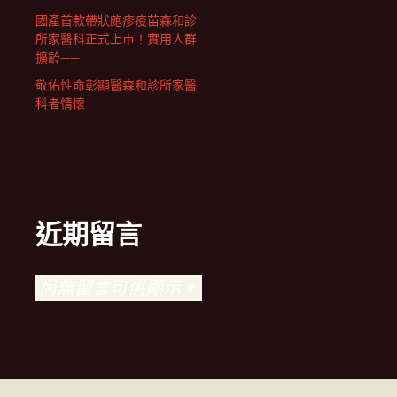
國產首款帶狀皰疹疫苗森和診
所家醫科正式上市！實用人群
擴齡——
敬佑性命彰顯醫森和診所家醫
科者情懷
近期留言
尚無留言可供顯示。