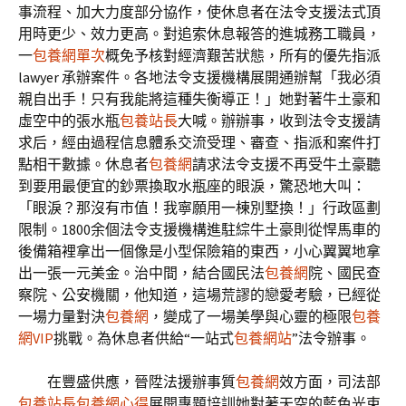
事流程、加大力度部分協作，使休息者在法令支援法式頂
用時更少、效力更高。對追索休息報答的進城務工職員，
一
包養網單次
概免予核對經濟艱苦狀態，所有的優先指派
lawyer 承辦案件。各地法令支援機構展開通辦幫「我必須
親自出手！只有我能將這種失衡導正！」她對著牛土豪和
虛空中的張水瓶
包養站長
大喊。辦辦事，收到法令支援請
求后，經由過程信息體系交流受理、審查、指派和案件打
點相干數據。休息者
包養網
請求法令支援不再受牛土豪聽
到要用最便宜的鈔票換取水瓶座的眼淚，驚恐地大叫：
「眼淚？那沒有市值！我寧願用一棟別墅換！」行政區劃
限制。1800余個法令支援機構進駐綜牛土豪則從悍馬車的
後備箱裡拿出一個像是小型保險箱的東西，小心翼翼地拿
出一張一元美金。治中間，結合國民法
包養網
院、國民查
察院、公安機關，他知道，這場荒謬的戀愛考驗，已經從
一場力量對決
包養網
，變成了一場美學與心靈的極限
包養
網VIP
挑戰。為休息者供給“一站式
包養網站
”法令辦事。
在豐盛供應，晉陞法援辦事質
包養網
效方面，司法部
包養站長
包養網心得
展開專題培訓她對著天空的藍色光束