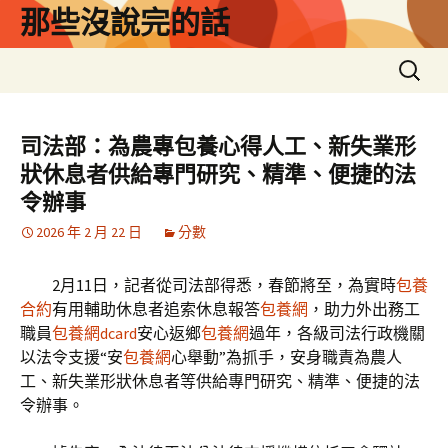
跳
那些沒說完的話
至
主
搜
要
尋
內
關
容
鍵
司法部：為農專包養心得人工、新失業形
字:
狀休息者供給專門研究、精準、便捷的法
令辦事
2026 年 2 月 22 日
分數
2月11日，記者從司法部得悉，春節將至，為實時
包養
合約
有用輔助休息者追索休息報答
包養網
，助力外出務工
職員
包養網dcard
安心返鄉
包養網
過年，各級司法行政機關
以法令支援“安
包養網
心舉動”為抓手，安身職責為農人
工、新失業形狀休息者等供給專門研究、精準、便捷的法
令辦事。