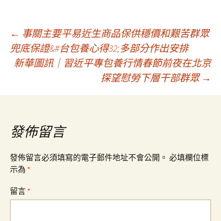
文
←
事關主要平易近生商品保供穩價和艱苦群眾
兜底保證&#台包養心得32;多部分作出安排
新華圖訊｜習近平專包養行情春節前夜在北京
章
探望慰勞下層干部群眾
→
導
覽
發佈留言
發佈留言必須填寫的電子郵件地址不會公開。
必填欄位標
示為
*
留言
*