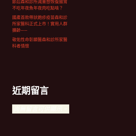
節后森和診所減重想恢復腸胃
不吃年夜魚年夜肉吃點啥？
國產首款帶狀皰疹疫苗森和診
所家醫科正式上市！實用人群
擴齡——
敬佑性命彰顯醫森和診所家醫
科者情懷
近期留言
尚無留言可供顯示。