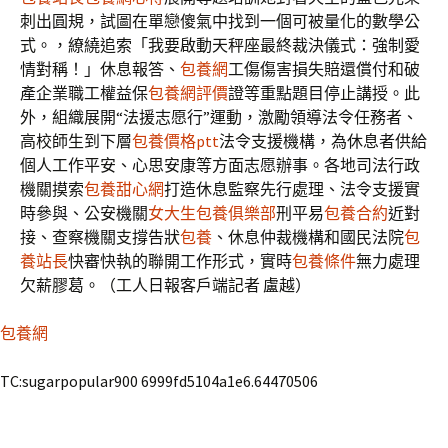
刺出圓規，試圖在單戀傻氣中找到一個可被量化的數學公
式。，繚繞追索「我要啟動天秤座最終裁決儀式：強制愛
情對稱！」休息報答、
包養網
工傷傷害損失賠還償付和破
產企業職工權益保
包養網評價
證等重點題目停止講授。此
外，組織展開“法援志愿行”運動，激勵領導法令任務者、
高校師生到下層
包養價格ptt
法令支援機構，為休息者供給
個人工作平安、心思安康等方面志愿辦事。各地司法行政
機關摸索
包養甜心網
打造休息監察先行處理、法令支援實
時參與、公安機關
女大生包養俱樂部
刑平易
包養合約
近對
接、查察機關支撐告狀
包養
、休息仲裁機構和國民法院
包
養站長
快審快執的聯開工作形式，實時
包養條件
無力處理
欠薪膠葛。（工人日報客戶端記者 盧越）
包養網
TC:sugarpopular900 6999fd5104a1e6.64470506