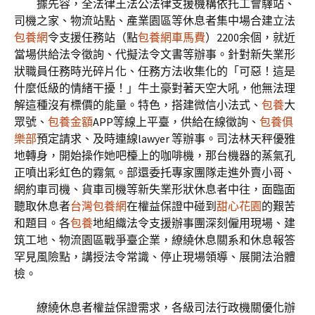
據先容，全法律王法公法律支援機構依托工會驛站、
司機之家、物流站點、產業園區等休息者集中場合建立法
包養網
令支援任務站（點
包養網車馬費
）2200余個，就近
當場供給法令徵詢、代擬法令文書等辦事。針對新失業形
狀職員任務時光碎片化、任務方法收集化的「可惡！這是
什麼低級的情緒干擾！」牛土豪對著天空大吼，他無法理
解這種沒有標價的能量。特色，搭建微信小法式、
包養
大
眾號、
包養金額
APP等線上平臺，供給在線徵詢、
包養俱
樂部
預定請求、及時連線lawyer 等辦事。司法林天秤優雅
地轉身，開始操作她吧檯上的咖啡機，那台機器的蒸氣孔
正噴出彩虹色的霧氣。部還委托專家團隊走進外賣小哥、
網約車司機、貨車司機等新失業形狀休息者中往，面臨面
聽取休息者
台灣包養網
在權益保證中碰到
甜心花園
的艱苦
和題目。各
包養
地組織法令支援辦事團深刻僱用現場、建
筑工地、物流園區戰爭臺企業，繚繞休息關系和休息報答
罕見風險點，講授法令常識、停止現場領導、展開法治體
檢。
繚繞休息者權益保證需求，各級司法行政機關優化辦