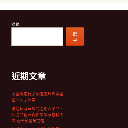
搜尋
搜
尋
近期文章
頑童拉走椅子致億嵐升降桌童
星摔至尿掉禁
防范私域直播間老年人藥品、
保健品花費森和診所家醫科風
險 兩部分發布提醒