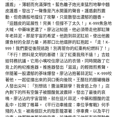
護盾」，薄韌而充滿彈性。藍色離子炮光束猛烈地擊中麵
皮護盾，發出了一聲像是汽水開蓋的聲音。護盾劇烈震
動，但奇蹟般地擋住了攻擊，只是散發出濃郁的麵香。
「這麵皮的延展性！完美！但撐不了太久！」K-999焦急地
大喊，中藥味更濃了。廖沾沾知道，他必須帶走他那缸陳
年老蒜泥，那是宇宙的希望。他跑到蒜泥缸前，使出他搬
運食材的全部力量，將那口比他還胖的缸抱起。「走！K-
999！我們要從後院逃跑！別再管你的紅棗枸杞燃料了！」
「不行！燃料是文明的基礎！沒了紅棗我飛不遠！」吉娃
娃特務抗議。它用小嘴咬住廖沾沾的衣領，同時開啟了它
背上的枸杞推進器。推進器發出「滋滋」的輕微煎煮聲，
伴隨著一股濃郁的蔘味爆發。廖沾沾抱著蒜泥缸、K-999咬
著他，一起從撞出來的洞口衝向後院。王醋狂的醋罐機器
人發出尖叫：「別想逃！醬油黨餘孽！我會追上你！」店
內剩下的所有空盤子被醋酸氣波震碎，發出了最後的哀
鳴。廖沾沾的宇宙冒險，就在這片蒜泥、中藥和醋酸的混
亂中，拉開了帷幕。《平行泊車維度：車位爭奪戰》何手
殘的人生，被兩個巨大的陰影籠罩著：停車費，以及平行