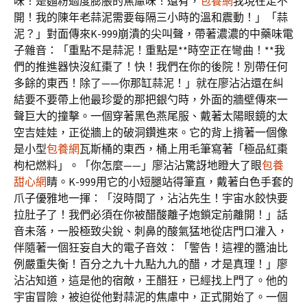
味！是麵粉過度膨脹的焦慮味！還有，
包養網
我現在走不
開！我的陳年老蒜泥需要每隔三小時的溫和震動！」「蒜
泥？」對面傳來K-999崩潰的尖叫聲，帶著濃濃的中藥味電
子雜音：「重點不是蒜泥！重點是**時空正在彎曲！**我
們的推進器快沒紅棗了！快！我們在你的後院！別帶任何
多餘的東西！除了——你那缸蒜泥！」就在廖沾沾還在糾
結要不要帶上他最珍愛的那把銀勺時，外面的牆壁傳來一
聲巨大的撞擊。一個穿著黑色燕尾服、戴著太陽眼鏡的太
空吉娃娃，正從牆上的破洞鑽進來。它的背上揹著一個像
是小型
包養網
瓦斯桶的東西，桶上用毛筆寫著「極品紅棗
枸杞燃料」。「你怎麼——」廖沾沾驚訝地瞪大了眼
包養
甜心網
睛。K-999用它的小短腿站得筆直，戴著白色手套的
爪子優雅地一揮：「沒時間了，沾沾先生！宇宙水餃快要
拉肚子了！我們必須在你被醋酸離子炮鎖定前離開！」話
音未落，一股極致尖銳、刺鼻的酸氣猛地從店門口灌入，
伴隨著一個狂妄自大的電子音效：「警告！這裡的醬油比
例嚴重失衡！百分之九十九點九九的醋，才是真理！」廖
沾沾知道，這是他的宿敵，王醋狂，已經找上門了。他的
宇宙冒險，被迫從他對蒜泥的焦慮中，正式開始了。一個