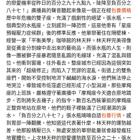
的戀愛機率從昨日的百分之九十九點九，陡降至負百分之
八十七！」廣播員的聲音聽起來像是一個正在經
包養價格
歷中年危機的雙子座，充滿了戲劇性的絕望。張水瓶，一
個典型的水瓶座，立刻感到一陣恐慌，這是他患有「星座
預報壓力症候群」後的標準反應。他單戀著住在隔壁棟、
經營一家「平衡美學」咖啡館的林天秤。林天秤完美得像
是從黃金分割線中走出來的藝術品。而張水瓶的人生，則
像一團被獅子座暴君隨意亂踢的毛線球，充滿了混亂與錯
位。他衝到窗邊，往外看去。整座城市已經因為這個突如
其來的「超級修正」而陷入了荒謬的混亂。街道上的雙魚
座們，開始不受控制地流下鹹鹹的海水淚，他們無法停止
地哭泣，導致城市低窪處已經形成了小型潟湖。那些摩羯
座的上班族，嚴格遵守著廣播中「摩羯座今天適合原地踏
步，否則將失去襪子」的指令。數百名西裝筆挺的摩羯座
正整齊地站在原地，他們的鞋子裡裝滿了已經潮濕的淚
水。「負百分之八十七？」張水瓶喃喃自語
包養行情
，感
到胃部一陣翻騰，他知道這代表著什麼。林天秤的運勢越
差，他那股積壓已久、無處安放的單戀能量就會越發瘋狂
地實體化。上次林天秤的戀愛運勢跌至百分之二十，張水