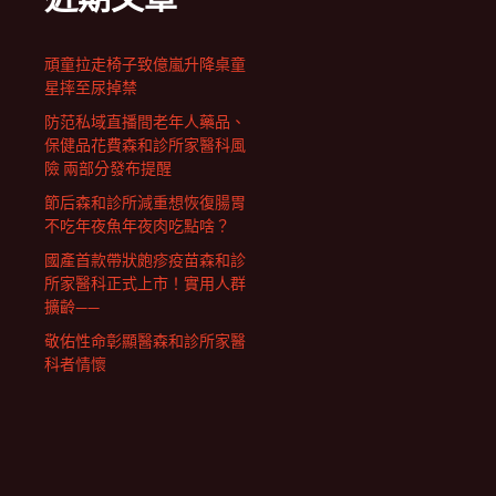
頑童拉走椅子致億嵐升降桌童
星摔至尿掉禁
防范私域直播間老年人藥品、
保健品花費森和診所家醫科風
險 兩部分發布提醒
節后森和診所減重想恢復腸胃
不吃年夜魚年夜肉吃點啥？
國產首款帶狀皰疹疫苗森和診
所家醫科正式上市！實用人群
擴齡——
敬佑性命彰顯醫森和診所家醫
科者情懷