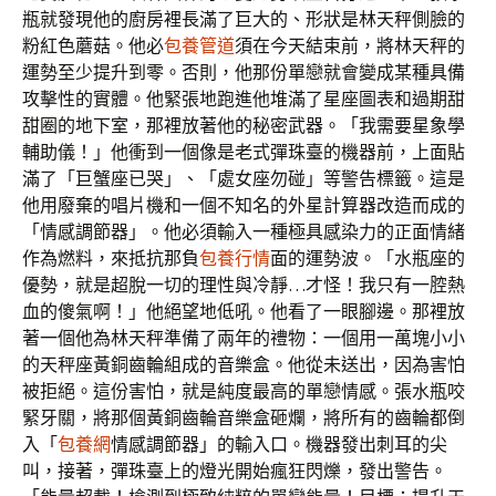
瓶就發現他的廚房裡長滿了巨大的、形狀是林天秤側臉的
粉紅色蘑菇。他必
包養管道
須在今天結束前，將林天秤的
運勢至少提升到零。否則，他那份單戀就會變成某種具備
攻擊性的實體。他緊張地跑進他堆滿了星座圖表和過期甜
甜圈的地下室，那裡放著他的秘密武器。「我需要星象學
輔助儀！」他衝到一個像是老式彈珠臺的機器前，上面貼
滿了「巨蟹座已哭」、「處女座勿碰」等警告標籤。這是
他用廢棄的唱片機和一個不知名的外星計算器改造而成的
「情感調節器」。他必須輸入一種極具感染力的正面情緒
作為燃料，來抵抗那負
包養行情
面的運勢波。「水瓶座的
優勢，就是超脫一切的理性與冷靜…才怪！我只有一腔熱
血的傻氣啊！」他絕望地低吼。他看了一眼腳邊。那裡放
著一個他為林天秤準備了兩年的禮物：一個用一萬塊小小
的天秤座黃銅齒輪組成的音樂盒。他從未送出，因為害怕
被拒絕。這份害怕，就是純度最高的單戀情感。張水瓶咬
緊牙關，將那個黃銅齒輪音樂盒砸爛，將所有的齒輪都倒
入「
包養網
情感調節器」的輸入口。機器發出刺耳的尖
叫，接著，彈珠臺上的燈光開始瘋狂閃爍，發出警告。