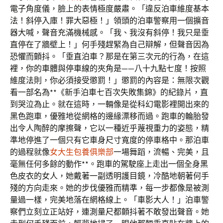
電子角度儀，臉上的表情極度嚴肅。「違反泊車維度基本
法！斜停入庫！罪大惡極！」領頭的泊車警察用一個擴音
器大喊，聲音充滿機械感。「我、我沒有斜停！我只是垂
直停在了牆壁上！」何手殘趕緊為自己辯解，但聲音因為
恐懼而顫抖。「垂直泊車？那是在第三次元的行為，在這
裡，你的車體與停車線的夾角是——八十九點七度！按照
維度法則，你必須接受懲罰！」懲罰的內容是：無限次觀
看一部名為**《新手泊車七百次失敗集錦》的紀錄片，直
到哭泣為止。就在這時，一輛像是從科幻電影裡開出來的
黑色跑車，優雅地從網格的邊緣漂移而過。跑車的輪胎發
出令人陶醉的摩擦聲，它以一種近乎蔑視重力的姿態，精
準地停進了一個只有它車身尺寸寬度的停車格中。那泊車
的過程就像
女大生包養俱樂部
一場舞蹈，流暢、完美，且
毫無任何多餘的動作**。跑車的駕駛座上走出一個全身黑
色皮衣的女人，她戴著一副透明護目鏡，冷酷地朝著何手
殘的方向走來。她的步伐優雅而精準，每一步都像是被測
量過一樣，完美地落在網格線上。「車影大人！」泊車警
察們立刻立正站好，連測量尺都顫抖著不敢發出聲音。她