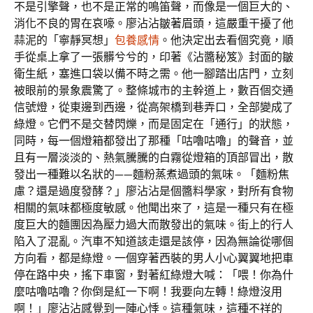
不是引擎聲，也不是正常的鳴笛聲，而像是一個巨大的、
消化不良的胃在哀嚎。廖沾沾皺著眉頭，這嚴重干擾了他
蒜泥的「寧靜冥想」
包養感情
。他決定出去看個究竟，順
手從桌上拿了一張髒兮兮的，印著《沾醬秘笈》封面的皺
衛生紙，塞進口袋以備不時之需。他一腳踏出店門，立刻
被眼前的景象震驚了。整條城市的主幹道上，數百個交通
信號燈，從東邊到西邊，從高架橋到巷弄口，全部變成了
綠燈。它們不是交替閃爍，而是固定在「通行」的狀態，
同時，每一個燈箱都發出了那種「咕嚕咕嚕」的聲音，並
且有一層淡淡的、熱氣騰騰的白霧從燈箱的頂部冒出，散
發出一種難以名狀的——麵粉蒸煮過頭的氣味。「麵粉焦
慮？還是過度發酵？」廖沾沾是個醬料學家，對所有食物
相關的氣味都極度敏感。他聞出來了，這是一種只有在極
度巨大的麵團因為壓力過大而散發出的氣味。街上的行人
陷入了混亂。汽車不知道該走還是該停，因為無論從哪個
方向看，都是綠燈。一個穿著西裝的男人小心翼翼地把車
停在路中央，搖下車窗，對著紅綠燈大喊：「喂！你為什
麼咕嚕咕嚕？你倒是紅一下啊！我要向左轉！綠燈沒用
啊！」廖沾沾感覺到一陣心悸。這種氣味，這種不祥的