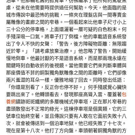
泊車。他那輛老舊的掀背車，彷彿繼承了他所有的駕駛焦
慮，從未在他需要時提供過任何幫助。今天，他面臨的是
城市傳說中最恐怖的挑戰，一條夾在理髮店與一間專賣金
屬雕像的畫廊之間的窄巷。一個看起來比他車子尺寸小上
三十公分的停車格，上面還灑著一層可疑的白色粉末。何
手殘深吸一口氣。將車子打了倒檔。他的車載語音系統發
出了令人不快的女聲：「警告，後方障礙物距離：無限趨
近於零。」「請考慮放棄治療。」他忽略了警告，開始緩
慢地倒車。他最討厭的不是語音系統，而是那兩塊永遠在
關鍵時刻自動收折的後視鏡。當他需要它們來判斷車體與
那座價值不菲的銅製獨角獸雕像之間的距離時，它們卻像
兩片羞澀的耳朵一樣，優雅地縮了回去。同時發出低語：
「你還是別看了，反正你也停不好。」何手殘感覺心臟快
要跳出來了。他轉頭看去，發現那座高聳入雲、覆蓋著
包
養網
鏽跡斑斑鐵網的多層機械式停車塔，正在那片窄巷的
盡頭散發出不正常的綠光。這棟停車塔是個異類，它的三
號車位始終空著，並且傳說只要有人敢在它面前失敗十八
次，就會被傳送到一個泊車地獄。他已經失敗了十七次。
現在是第十八次。他打了方向盤，車頭朝著銅獨角獸的方