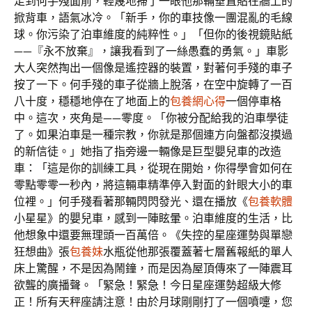
走到何手殘面前，輕蔑地掃了一眼他那輛垂直貼在牆上的
掀背車，語氣冰冷。「新手，你的車技像一團混亂的毛線
球。你污染了泊車維度的純粹性。」「但你的後視鏡貼紙
——『永不放棄』，讓我看到了一絲愚蠢的勇氣。」車影
大人突然掏出一個像是遙控器的裝置，對著何手殘的車子
按了一下。何手殘的車子從牆上脫落，在空中旋轉了一百
八十度，穩穩地停在了地面上的
包養網心得
一個停車格
中。這次，夾角是——零度。「你被分配給我的泊車學徒
了。如果泊車是一種宗教，你就是那個連方向盤都沒摸過
的新信徒。」她指了指旁邊一輛像是巨型嬰兒車的改造
車：「這是你的訓練工具，從現在開始，你得學會如何在
零點零零一秒內，將這輛車精準停入對面的針眼大小的車
位裡。」何手殘看著那輛閃閃發光、還在播放《
包養軟體
小星星》的嬰兒車，感到一陣眩暈。泊車維度的生活，比
他想象中還要無理頭一百萬倍。《失控的星座運勢與單戀
狂想曲》張
包養妹
水瓶從他那張覆蓋著七層舊報紙的單人
床上驚醒，不是因為鬧鐘，而是因為屋頂傳來了一陣震耳
欲聾的廣播聲。「緊急！緊急！今日星座運勢超級大修
正！所有天秤座請注意！由於月球剛剛打了一個噴嚏，您