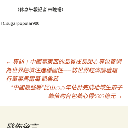
（
休息午報
記者 宗曉暢）
TC:sugarpopular900
文
←
專訪｜中國高東西的品質成長甜心專包養網
為世界經濟注進穩固性——訪世界經濟論壇履
行董事馬爾萬·凱魯茲
章
“中國最強縣”昆山2025年估計完成地域生孩子
總值約台包養心得5600億元
→
導
覽
發佈留言