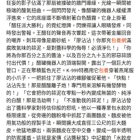
狂妄的影子佔滿了那扇被撞破的牆門邊緣，光線一瞬間被
極端的酸氣扭曲。一個閃閃發光、像醋罐的機器人緩緩漂
浮進來，它的底座還不斷噴射著白色醋霧。它身上掛著
「醋狂派大勝利」的霓虹燈牌，閃爍得讓人眼睛發疼，同
時發出警報。王醋狂的聲音再次響起，這次帶著金屬回音
的嘲弄，刺耳得像是磨砂紙。「廖沾沾！你那充
包養網
滿
腐敗氣味的蒜泥，是對醬料學的侮辱！必須淨化！」「你
將為你那百分之五的醬油，以及百分之九十五的邪惡蒜頭
付出代價！」醋罐機器人的頂端裂開，露出了一個巨大的
管口，正在聚積藍色光芒。K-999特務用它
包養
穿著燕尾服
的小爪子，一把抓住了廖沾沾的褲腳催促著他。「快點！
沾沾先生！那是醋酸離子炮！專門用來溶解有機發酵物
的！」「它會把你的蒜泥在零點一秒內變成無菌的、純淨
的白醋！那是浩劫啊！」「不准動我的蒜泥！」廖沾沾發
出了醬料學家對待信仰般的怒吼。他以一種專業包水餃的
極限速度，從旁邊的麵粉堆中抓起了兩團麵皮。麵皮被他
用氣功般的捏製手法，瞬間擴大成直徑三公尺的巨大麵
皮。他猛地擲出，兩張麵皮在空中交疊，變成一個半透明
的防禦護盾。這就是家傳《沾醬秘笈》中記載的「水餃皮