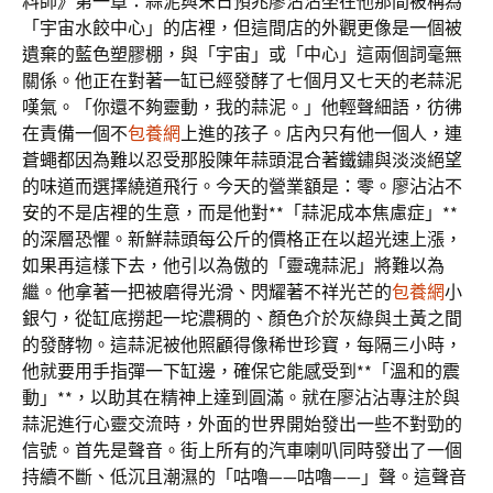
料師》第一章：蒜泥與末日預兆廖沾沾坐在他那間被稱為
「宇宙水餃中心」的店裡，但這間店的外觀更像是一個被
遺棄的藍色塑膠棚，與「宇宙」或「中心」這兩個詞毫無
關係。他正在對著一缸已經發酵了七個月又七天的老蒜泥
嘆氣。「你還不夠靈動，我的蒜泥。」他輕聲細語，彷彿
在責備一個不
包養網
上進的孩子。店內只有他一個人，連
蒼蠅都因為難以忍受那股陳年蒜頭混合著鐵鏽與淡淡絕望
的味道而選擇繞道飛行。今天的營業額是：零。廖沾沾不
安的不是店裡的生意，而是他對**「蒜泥成本焦慮症」**
的深層恐懼。新鮮蒜頭每公斤的價格正在以超光速上漲，
如果再這樣下去，他引以為傲的「靈魂蒜泥」將難以為
繼。他拿著一把被磨得光滑、閃耀著不祥光芒的
包養網
小
銀勺，從缸底撈起一坨濃稠的、顏色介於灰綠與土黃之間
的發酵物。這蒜泥被他照顧得像稀世珍寶，每隔三小時，
他就要用手指彈一下缸邊，確保它能感受到**「溫和的震
動」**，以助其在精神上達到圓滿。就在廖沾沾專注於與
蒜泥進行心靈交流時，外面的世界開始發出一些不對勁的
信號。首先是聲音。街上所有的汽車喇叭同時發出了一個
持續不斷、低沉且潮濕的「咕嚕——咕嚕——」聲。這聲音