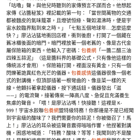
「咕嚕」聲，與他兒時聽到的家傳預言不謀而合。他想起
家傳《沾醬秘笈》裡記載的第一句：「當世間萬物的交通
都被麵皮的氣味籠罩，且燈號恒綠、聲如湯沸時，便是宇
宙水餃臨界點到來之時。」「七點五個地球年…怎麼這麼
快？」廖沾沾猛地衝回店裡，衝到後廚，打開了一個藏在
舊冰櫃後面的暗門。暗門裡放著一個老舊的、像是古代金
屬保險箱的東西。他輸入了密碼：
包養網
「一醬二醋三油
四辣五蒜泥」（這是醬料界的基礎公式，只有像他這樣的
傳統派才會用）。保險箱打開，裡面沒有黃金，只有一個
閃爍著詭異紅色光芒的儀器。
包養感情
這儀器很像一個老
式的對講機，但頂部插著一根彎曲的、像韭菜一樣的天
線。他顫抖著拿起儀器，按下通話鈕。儀器發出「滋
——」的電流聲，接著傳來一陣高八度、急促且充滿養生
焦慮的聲音。「喂！是廖沾沾嗎！快接聽！這裡是 K-
999！宇宙水餃聯
包養網
盟特級特務！你那邊是不是已經聞
到宇宙級的酸味了？我們需要你的蒜泥！你被徵召了！馬
上！」廖沾沾的耳朵被這聲音震得嗡嗡作響，他捏著對講
機，困惑地喊道：「特務？酸味？等等！我聞到的不是酸