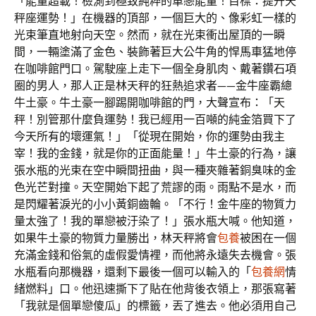
「能量超載！檢測到極致純粹的單戀能量！目標：提升天
秤座運勢！」在機器的頂部，一個巨大的、像彩虹一樣的
光束筆直地射向天空。然而，就在光束衝出屋頂的一瞬
間，一輛塗滿了金色、裝飾著巨大公牛角的悍馬車猛地停
在咖啡館門口。駕駛座上走下一個全身肌肉、戴著鑽石項
圈的男人，那人正是林天秤的狂熱追求者——金牛座霸總
牛土豪。牛土豪一腳踢開咖啡館的門，大聲宣布：「天
秤！別管那什麼負運勢！我已經用一百噸的純金箔買下了
今天所有的壞運氣！」「從現在開始，你的運勢由我主
宰！我的金錢，就是你的正面能量！」牛土豪的行為，讓
張水瓶的光束在空中瞬間扭曲，與一種夾雜著銅臭味的金
色光芒對撞。天空開始下起了荒謬的雨。雨點不是水，而
是閃耀著淚光的小小黃銅齒輪。「不行！金牛座的物質力
量太強了！我的單戀被汙染了！」張水瓶大喊。他知道，
如果牛土豪的物質力量勝出，林天秤將會
包養
被困在一個
充滿金錢和俗氣的虛假愛情裡，而他將永遠失去機會。張
水瓶看向那機器，還剩下最後一個可以輸入的「
包養網
情
緒燃料」口。他迅速撕下了貼在他背後衣領上，那張寫著
「我就是個單戀傻瓜」的標籤，丟了進去。他必須用自己