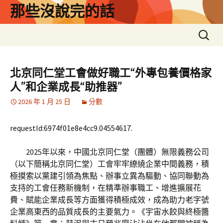
跳
那些沒說完的話
至
主
搜
要
尋
內
關
容
鍵
北京同仁堂工會做好職工“外專包養價格家
字:
人”和企業成長“助推器”
2026 年 1 月 25 日
分數
requestId:6974f01e8e4cc9.04554617.
2025年以來，中國北京同仁堂（團體）無限義務公司
（以下簡稱北京同仁堂）工會牢牢繚繞企業中間義務，積
極摸索以黨建引領為焦點、辦事立異為驅動、協同聯動為
支持的工會任務新機制，在精準辦事職工、增進擴展花
費、賦能企業成長等方面獲得積極成效，成為助力老字號
企業高東西的品質成長的主要氣力。《宇宙水餃與終極醬