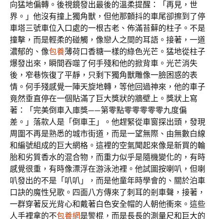
向猛地偏轉。後視鏡發出最後的溫柔提醒：「再見，世
界。」他沒有撞上獨角獸，但他那顫抖的車尾卻擦到了停
車塔三號車位入口處的一根古老、佈滿苔蘚的柱子。不是
撞擊，而是輕柔的碰觸，像戀人之間的耳語。接著，一道
濃郁的、像
包養
薄荷口香糖一樣的綠色光芒。猛地從柱子
爆發出來，瞬間吞噬了何手殘和他的掀背車。光芒消失
後，窄巷恢復了平靜，只剩下獨角獸雕像一臉困惑的表
情。何手殘感覺一陣天旋地轉，等他回過神來，他的車子
竟然垂直停在一個貼滿了巨大獎狀的牆壁上。獎狀上寫
著：「完美倒車入庫獎——第零點零零零零零九度偏
差。」落款人是「倒車王」。他趕緊從車窗探出頭，發現
周圍不再是熟悉的城市街道，而是一望無際、由無數白線
和編號組成的巨大網格。這裡的空氣聞起來像是新買的輪
胎和劣質香水的混合物，而重力似乎是隨機變化的，有時
感覺很重，有時像漂浮在游泳池裡。他試圖按喇叭，但喇
叭發出的不是「叭叭」，而是他童年時學會的、關於泊車
口訣的魔性兒歌。四面八方傳來了刺耳的剎車聲，接著，
一群穿著反光背心和戴著白色安全帽的人朝他衝來。這些
人手裡拿的不
包養網
是警棍，而是長長的測量尺和巨大的