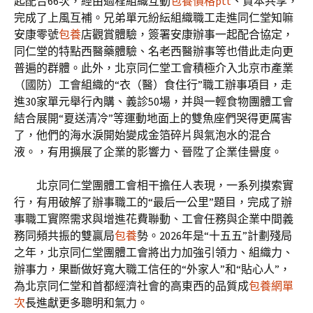
起配合66次，經由過程組織互動
包養價格ptt
、資本共享，
完成了上風互補。兄弟單元紛紜組織職工走進同仁堂知嘛
安康零號
包養
店觀賞體驗，簽署安康辦事一起配合協定，
同仁堂的特點西醫藥體驗、名老西醫辦事等也借此走向更
普遍的群體。此外，北京同仁堂工會積極介入北京市產業
（國防）工會組織的“衣（醫）食住行”職工辦事項目，走
進30家單元舉行內購、義診50場，并與一輕食物團體工會
結合展開“夏送清冷”等運動地面上的雙魚座們哭得更厲害
了，他們的海水淚開始變成金箔碎片與氣泡水的混合
液。，有用擴展了企業的影響力、晉陞了企業佳譽度。
北京同仁堂團體工會相干擔任人表現，一系列摸索實
行，有用破解了辦事職工的“最后一公里”題目，完成了辦
事職工實際需求與增進花費聯動、工會任務與企業中間義
務同頻共振的雙贏局
包養
勢。2026年是“十五五”計劃殘局
之年，北京同仁堂團體工會將出力加強引領力、組織力、
辦事力，果斷做好寬大職工信任的“外家人”和“貼心人”，
為北京同仁堂和首都經濟社會的高東西的品質成
包養網單
次
長進獻更多聰明和氣力。