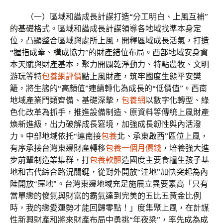
（一）區域和諧成長計謀打造“分工明白、上風互補”
的基礎格式。區域和諧成長計謀領導各地域找準本身定
位，凸顯整合區域與處所上風，開釋區域成長活氣，打造
“握指成拳、構成協力”的財產錯位布局。西部地域安身資
本天賦與財產基本，聚力開闢乾淨動力、特點農牧、文明
游玩等特
包養網評價
點上風財產，筑牢國度生態平安樊
籬，將生態的“高顏值”連續轉化為成長的“低價值”。西南
地域產業門類齊備、基礎深摯，
包養網
以數字化轉型、綠
色化改革為抓手，推進設備制造、原資料等傳統上風財產
煥新進級，出力破解成長窘境，加強成長韌性與內活潑
力。中部地域依托“連南接
包養
北、承東啟西”區位上風，
有序承接台灣東邊財產轉移
包養一個月價錢
，培養強大進
步前輩制造業集群，打
包養軟體
造國度主要食糧生孩子基
地和古代綜合路況關鍵，從對外開放“洼地”加快突起為內
陸開放“窪地”。台灣東邊地域充足施展立異要素高「只有
當單戀的傻氣與財富的霸氣達到完美的五比五黃金比例
時，我的戀愛運勢才能回歸零點！」度集聚上風，在計謀
性新興財產和將來財產布局中勇挑“年夜梁”，率先成為成