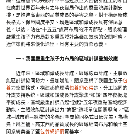
統。這是黨中心兼顧中華平易近族巨大回復計謀全局和自
在應對世界百年未有之年夜變局作出的嚴重決議計劃安
排，是推進高東西的品質成長的要害之舉，對于構建新成
長格式、保證國度平安、增進區域和諧成長具有深遠意
義。以後，站在“十五五”謀篇布局的汗青節點，體系梳理
嚴重生孩子力布局對多重區域計謀疊加效應的空間呼應，
迷信策劃將來優化途徑，具有主要的實際意義。
一、我國嚴重生孩子力布局的區域計謀疊加效應
近年來，區域和諧成長計謀、區域嚴重計謀、主體效
能區計謀協同發力、疊加賦能，體系重構了我國生孩子
包
養
力空間格式，構建起條理清
包養網心得
楚、分工協同的
計謀支持系統。區域和諧成長計謀聚焦“和諧”四年夜板塊
平衡成長，區域嚴重計謀凸起“激起”五年夜重點區域經濟
動能，主體效能區計謀出力“適配”縣域單位開闢導向。“區
域—城市群—縣域”的多條理空間協同格式日臻完美，為構
建上風互補、高東西的品質成長的區域經濟布局和領土空
間系統奠基了堅
包養網評價
實基本。