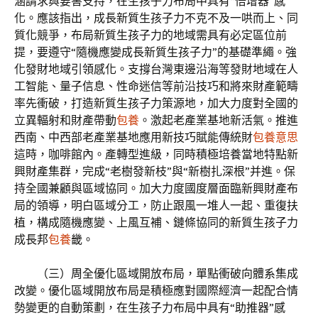
涵請求與要害支持，在生孩子力布局中具有“倍增器”感
化。應該指出，成長新質生孩子力不克不及一哄而上、同
質化競爭，布局新質生孩子力的地域需具有必定區位前
提，要遵守“隨機應變成長新質生孩子力”的基礎準繩。強
化發財地域引領感化。支撐台灣東邊沿海等發財地域在人
工智能、量子信息、性命迷信等前沿技巧和將來財產範疇
率先衝破，打造新質生孩子力策源地，加大力度對全國的
立異輻射和財產帶動
包養
。激起老產業基地新活氣。推進
西南、中西部老產業基地應用新技巧賦能傳統財
包養意思
這時，咖啡館內。產轉型進級，同時積極培養當地特點新
興財產集群，完成“老樹發新枝”與“新樹扎深根”并進。保
持全國兼顧與區域協同。加大力度國度層面臨新興財產布
局的領導，明白區域分工，防止跟風一堆人一起、重復扶
植，構成隨機應變、上風互補、鏈條協同的新質生孩子力
成長邦
包養
畿。
（三）周全優化區域開放布局，單點衝破向體系集成
改變。優化區域開放布局是積極應對國際經濟一起配合情
勢變更的自動策劃，在生孩子力布局中具有“助推器”感