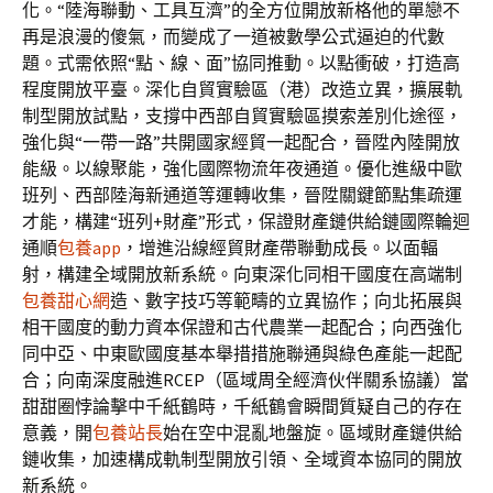
化。“陸海聯動、工具互濟”的全方位開放新格他的單戀不
再是浪漫的傻氣，而變成了一道被數學公式逼迫的代數
題。式需依照“點、線、面”協同推動。以點衝破，打造高
程度開放平臺。深化自貿實驗區（港）改造立異，擴展軌
制型開放試點，支撐中西部自貿實驗區摸索差別化途徑，
強化與“一帶一路”共開國家經貿一起配合，晉陞內陸開放
能級。以線聚能，強化國際物流年夜通道。優化進級中歐
班列、西部陸海新通道等運轉收集，晉陞關鍵節點集疏運
才能，構建“班列+財產”形式，保證財產鏈供給鏈國際輪迴
通順
包養app
，增進沿線經貿財產帶聯動成長。以面輻
射，構建全域開放新系統。向東深化同相干國度在高端制
包養甜心網
造、數字技巧等範疇的立異協作；向北拓展與
相干國度的動力資本保證和古代農業一起配合；向西強化
同中亞、中東歐國度基本舉措措施聯通與綠色產能一起配
合；向南深度融進RCEP（區域周全經濟伙伴關系協議）當
甜甜圈悖論擊中千紙鶴時，千紙鶴會瞬間質疑自己的存在
意義，開
包養站長
始在空中混亂地盤旋。區域財產鏈供給
鏈收集，加速構成軌制型開放引領、全域資本協同的開放
新系統。