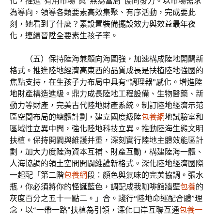
化，推進“有用市場”與“無為當局”協同發力。以市場需求
為導向，領導各類要素高效集聚、有序活動，完成要此
刻，她看到了什麼？素設置裝備擺設效力與效益最年夜
化，連續晉陞全要素生孩子率。
（五）保持陸海兼顧向海圖強，加速構成陸地開闢新
格式。推進陸地經濟高東西的品質成長是扶植陸地強國的
焦點支持，在生孩子力布局中具有“調理器”感化。增進陸
地財產構造進級。鼎力成長陸地工程設備、生物醫藥、新
動力等財產，完美古代陸地財產系統。制訂陸地經濟示范
區空間布局的總體計劃，建立國度級陸
包養網
地試驗室和
區域性立異中間，強化陸地科技立異。推動陸海生態文明
扶植。保持開闢與維護并重，深刻實行陸地主體效能區計
劃，加大力度陸海資本互補、財產互動，構建陸海一體、
人海協調的領土空間開闢維護新格式。深化陸地經濟國際
一起配「第二階
包養網
段：顏色與氣味的完美協調。張水
瓶，你必須將你的怪誕藍色，調配成我咖啡館牆壁
包養
的
灰度百分之五十一點二。」合。踐行“陸地命運配合體”理
念，以“一帶一路”扶植為引領，深化口岸互聯互通
包養一