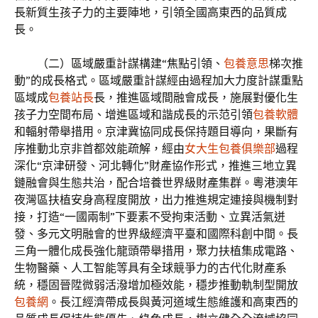
長新質生孩子力的主要陣地，引領全國高東西的品質成
長。
（二）區域嚴重計謀構建“焦點引領、
包養意思
梯次推
動”的成長格式。區域嚴重計謀經由過程加大力度計謀重點
區域成
包養站長
長，推進區域間融會成長，施展對優化生
孩子力空間布局、增進區域和諧成長的示范引領
包養軟體
和輻射帶舉措用。京津冀協同成長保持題目導向，果斷有
序推動北京非首都效能疏解，經由
女大生包養俱樂部
過程
深化“京津研發、河北轉化”財產協作形式，推進三地立異
鏈融會與生態共治，配合培養世界級財產集群。粵港澳年
夜灣區扶植安身高程度開放，出力推進規定連接與機制對
接，打造“一國兩制”下要素不受拘束活動、立異活氣迸
發、多元文明融會的世界級經濟平臺和國際科創中間。長
三角一體化成長強化龍頭帶舉措用，聚力扶植集成電路、
生物醫藥、人工智能等具有全球競爭力的古代化財產系
統，穩固晉陞微弱活潑增加極效能，穩步推動軌制型開放
包養網
。長江經濟帶成長與黃河道域生態維護和高東西的