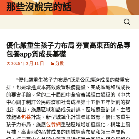
跳
那些沒說完的話
至
主
搜
要
尋
內
關
容
鍵
優化嚴重生孩子力布局 夯實高東西的品專
字:
包養app質成長基礎
2026 年 2 月 11 日
分數
“優化嚴重生孩子力布局”既是公民經濟成長的嚴重安
排，也是增進資本高效設置裝備擺設、完成區域和諧成長
的要害手腕。黨的二十屆四中全會審議經由過程的《中共
中心關于制訂公民經濟和社會成長第十五個五年計劃的提
出》提出，施展區域和諧成長計謀、區域嚴重計謀、主體
效能區
包養
計謀、新型城鎮化計謀疊加效應，優化嚴重生
孩子力布局，施展
包養網
重點區域增加極感化，構建上風
互補、高東西的品質成長的區域經濟布局和領土空間系