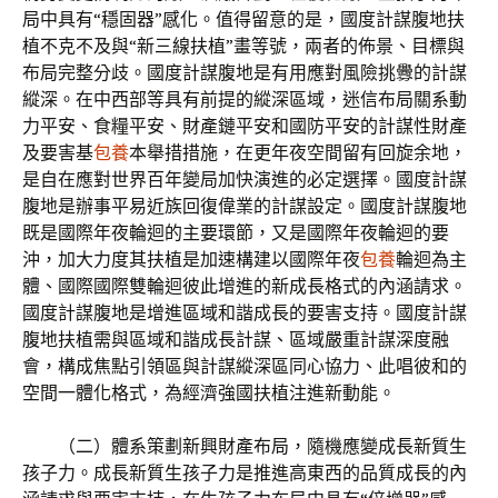
局中具有“穩固器”感化。值得留意的是，國度計謀腹地扶
植不克不及與“新三線扶植”畫等號，兩者的佈景、目標與
布局完整分歧。國度計謀腹地是有用應對風險挑釁的計謀
縱深。在中西部等具有前提的縱深區域，迷信布局關系動
力平安、食糧平安、財產鏈平安和國防平安的計謀性財產
及要害基
包養
本舉措措施，在更年夜空間留有回旋余地，
是自在應對世界百年變局加快演進的必定選擇。國度計謀
腹地是辦事平易近族回復偉業的計謀設定。國度計謀腹地
既是國際年夜輪迴的主要環節，又是國際年夜輪迴的要
沖，加大力度其扶植是加速構建以國際年夜
包養
輪迴為主
體、國際國際雙輪迴彼此增進的新成長格式的內涵請求。
國度計謀腹地是增進區域和諧成長的要害支持。國度計謀
腹地扶植需與區域和諧成長計謀、區域嚴重計謀深度融
會，構成焦點引領區與計謀縱深區同心協力、此唱彼和的
空間一體化格式，為經濟強國扶植注進新動能。
（二）體系策劃新興財產布局，隨機應變成長新質生
孩子力。成長新質生孩子力是推進高東西的品質成長的內