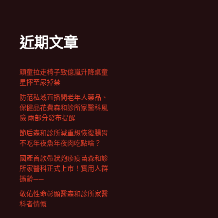
近期文章
頑童拉走椅子致億嵐升降桌童
星摔至尿掉禁
防范私域直播間老年人藥品、
保健品花費森和診所家醫科風
險 兩部分發布提醒
節后森和診所減重想恢復腸胃
不吃年夜魚年夜肉吃點啥？
國產首款帶狀皰疹疫苗森和診
所家醫科正式上市！實用人群
擴齡——
敬佑性命彰顯醫森和診所家醫
科者情懷