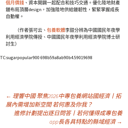
個月價錢
、資本開闢一起配合和技巧交通。優化陸地財產
鏈布局頂層design，加強陸地供給鏈韌性，緊緊掌握成長
自動權。
（作者張可云、
包養軟體
李甜分辨為中國國民年夜學
利用經濟學院傳授、中國國民年夜學利用經濟學院博士研
討生）
TC:sugarpopular900 698b59a8ab90b4.59019698
文
←
理響中國·聚焦2026中專包養網站國經濟丨拓
展內需增加新空間 若何惠及你我？
進修計劃提出逐日問答丨若何懂得成專包養
章
app長各具特點的縣域經濟
→