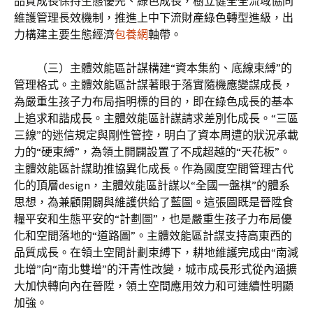
品質成長保持生態優先、綠色成長，樹立健全全流域協同
維護管理長效機制，推進上中下流財產綠色轉型進級，出
力構建主要生態經濟
包養網
軸帶。
（三）主體效能區計謀構建“資本集約、底線束縛”的
管理格式。主體效能區計謀著眼于落實隨機應變謀成長，
為嚴重生孩子力布局指明標的目的，即在綠色成長的基本
上追求和諧成長。主體效能區計謀請求差別化成長。“三區
三線”的迷信規定與剛性管控，明白了資本周遭的狀況承載
力的“硬束縛”，為領土開闢設置了不成超越的“天花板”。
主體效能區計謀助推協異化成長。作為國度空間管理古代
化的頂層design，主體效能區計謀以“全國一盤棋”的體系
思想，為兼顧開闢與維護供給了藍圖。這張圖既是晉陞食
糧平安和生態平安的“計劃圖”，也是嚴重生孩子力布局優
化和空間落地的“道路圖”。主體效能區計謀支持高東西的
品質成長。在領土空間計劃束縛下，耕地維護完成由“南減
北增”向“南北雙增”的汗青性改變，城市成長形式從內涵擴
大加快轉向內在晉陞，領土空間應用效力和可連續性明顯
加強。