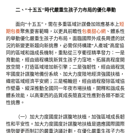
二、“十五五”時代嚴重生孩子力布局的優化舉動
面向“十五五”，需在多重區域計謀疊加效應基本上
短
期包養
聚焦要害範疇，以更具前瞻性
包養甜心網
、體系性
的舉動優化嚴重生孩子力布局。面臨國際外成長周遭的狀
況的新變更新趨向新挑釁，必需保持構建“人產城”高度協
同的區域和諧成長機制，重點從三亨衢徑精準發力：一是
育動能，經由過程構筑新質生孩子力窪地、拓展高程度開
放空間，打造區域增加新引擎；二是強韌性，經由過程筑
牢國度計謀腹地備份系統、加大力度陸地經濟強國扶植，
織密區域經濟平安網；三是暢輪迴，經由過程廢除區域協
作壁壘、縱深推動全國同一年夜市場扶植，開釋和諧成長
體系效能，以高東西的品質成長簡直定性應對各類不斷定
性挑釁。
（一）加大力度國度計謀腹地扶植，加強區域成長韌
性和平安性。加大力度國度計謀腹地扶植是適應國際國際
情勢變更而制訂的嚴重決議計劃，在優化嚴重生孩子力布