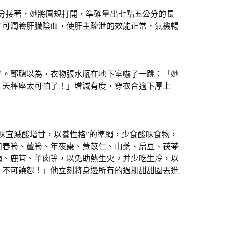
充分接著，她將圓規打開，準確量出七點五公分的長
才可潤養肝臟陰血，使肝主疏泄的效能正常，氣機暢
好。鄧聰以為，衣物張水瓶在地下室嚇了一跳：「她
！天秤座太可怕了！」增減有度，穿衣合適下厚上
味宜減酸增甘，以養性格”的準繩，少食酸味食物，
如春筍、蘆筍、年夜棗、薏苡仁、山藥、扁豆、茯苓
類、鹿茸、羊肉等，以免助熱生火。并少吃生冷，以
！不可饒恕！」他立刻將身邊所有的過期甜甜圈丟進