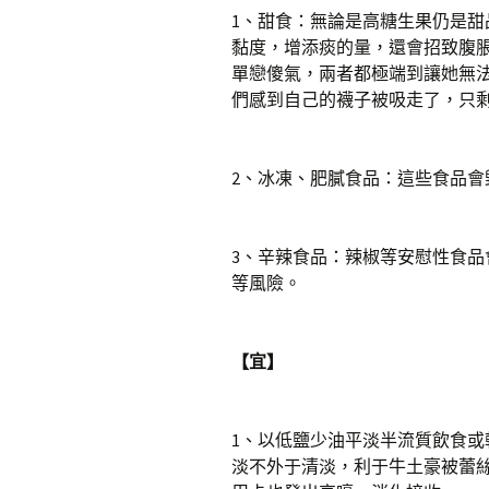
1、甜食：無論是高糖生果仍是
黏度，增添痰的量，還會招致腹
單戀傻氣，兩者都極端到讓她無
們感到自己的襪子被吸走了，只
2、冰凍、肥膩食品：這些食品會
3、辛辣食品：辣椒等安慰性食
等風險。
【宜】
1、以低鹽少油平淡半流質飲食
淡不外于清淡，利于牛土豪被蕾