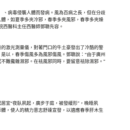
火）、病毒侵襲人體而發病。風為百病之長，但在分歧
人體，如夏季多夾冷邪，春季多夾風邪，春季多夾燥
院西醫科主任西醫師鄧聰先容。
量的激光測量儀，對著門口的牛土豪發出了冷酷的警
，是以，春季傷風多為風邪傷風。鄧聰說：“由于廣州
感不難攙雜濕邪。在祛風邪同時，要留意祛除濕邪。”
居宜“夜臥夙起，廣步于庭，被發緩形”，晚睡夙
形體，使人的精力意志舒達宣發，以適應春季肝木生