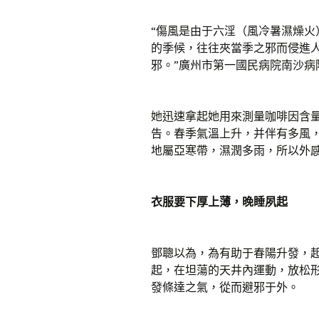
“傷風是由于六淫（風冷暑濕燥
的季候，往往夾當季之邪而侵進
邪。”廣州市第一國民病院南沙病
她迅速拿起她用來測量咖啡因含
告。春季氣溫上升，并伴有多風
地屬亞寒帶，濕潤多雨，所以外
衣服要下厚上薄，晚睡夙起
鄧聰以為，為有助于春陽升發，起
起，在坦蕩的天井內運動，放松
發條達之氣，從而避邪于外。