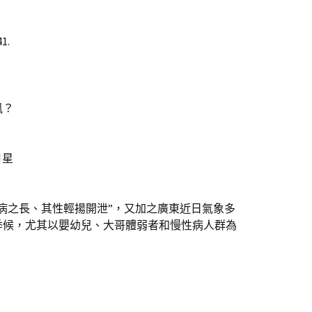
1.
風？
月星
病之長、其性輕揚開泄”，又加之廣東近日氣象多
季候，尤其以嬰幼兒、大哥體弱者和慢性病人群為