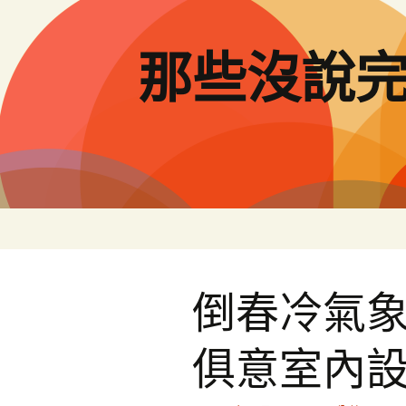
跳
至
主
那些沒說
要
內
容
倒春冷氣象
俱意室內