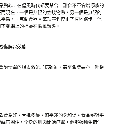
甜品點心，在傷風時代都要禁食。甜食不單會增添痰的
脹而現在，一個是無限的金錢物慾，另一個是無限的
法平衡。，克制食欲。摩羯座們停止了原地踏步，他
剩下腳踝上的標籤在隨風飄盪。
毀傷脾胃效能。
品會讓懦弱的腸胃效能加倍雜亂，甚至激發惡心、吐逆
或軟食為好，大批多餐，如平淡的粥和湯。食品絕對平
絲絲帶困住，全身的肌肉開始痙攣，他那張純金箔信