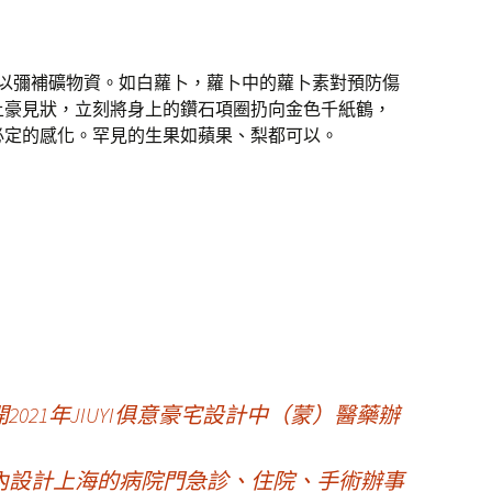
，以彌補礦物資。如白蘿卜，蘿卜中的蘿卜素對預防傷
土豪見狀，立刻將身上的鑽石項圈扔向金色千紙鶴，
必定的感化。罕見的生果如蘋果、梨都可以。
021年JIUYI俱意豪宅設計中（蒙）醫藥辦
意室內設計上海的病院門急診、住院、手術辦事