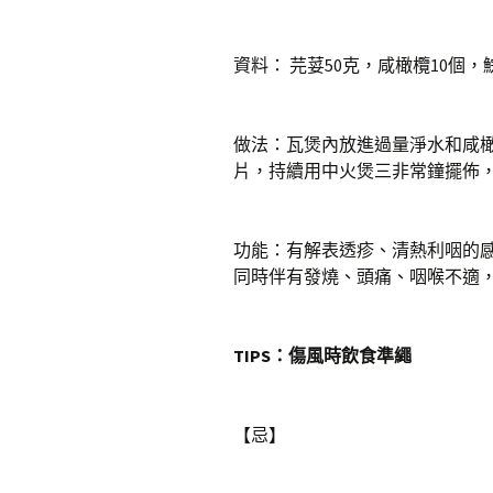
資料： 芫荽50克，咸橄欖10個，
做法：瓦煲內放進過量淨水和咸
片，持續用中火煲三非常鐘擺佈
功能：有解表透疹、清熱利咽的
同時伴有發燒、頭痛、咽喉不適
TIPS：傷風時飲食準繩
【忌】