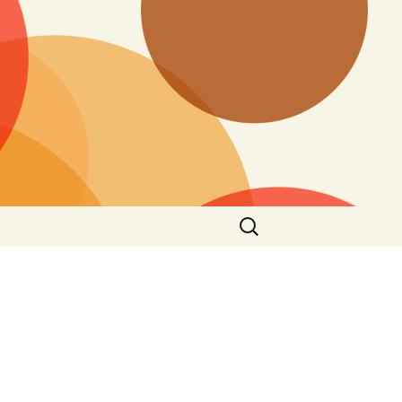
搜
尋
關
鍵
字: