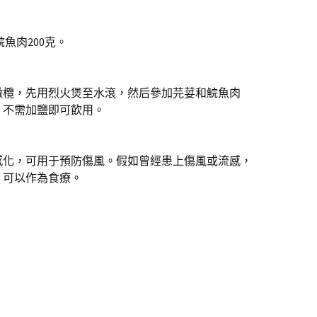
鯇魚肉200克。
橄欖，先用烈火煲至水滾，然后參加芫荽和鯇魚肉
，不需加鹽即可飲用。
感化，可用于預防傷風。假如曾經患上傷風或流感，
，可以作為食療。