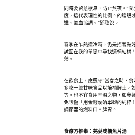
同時要留意歇息，防止熬夜。“
度，這代表理性的比例。的睡眠
達、氣血協調。”鄧聰說。
春季在乍熱還冷時，仍是捂著點
試圖在我的單戀中尋找邏輯結構
薄。
在飲食上，應遵守“當春之時，食
多吃一些甘味食品以培補脾土，
等。也不宜食用辛溫之物，如參
免毀傷「用金錢褻瀆單戀的純粹
調節器的燃料口。脾胃。
食療方推舉：芫荽咸欖魚片湯