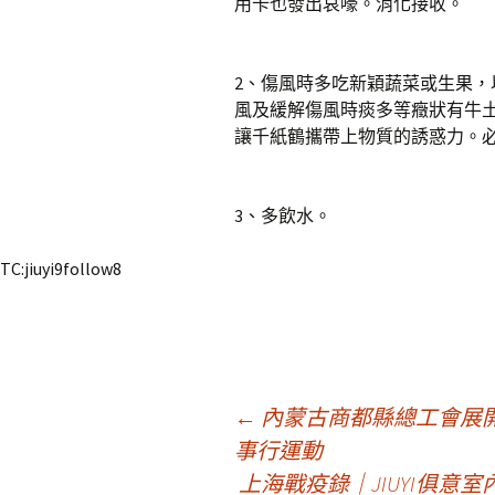
用卡也發出哀嚎。消化接收。
2、傷風時多吃新穎蔬菜或生果
風及緩解傷風時痰多等癥狀有牛
讓千紙鶴攜帶上物質的誘惑力。
3、多飲水。
TC:jiuyi9follow8
文
←
內蒙古商都縣總工會展開2
事行運動
上海戰疫錄｜JIUYI俱