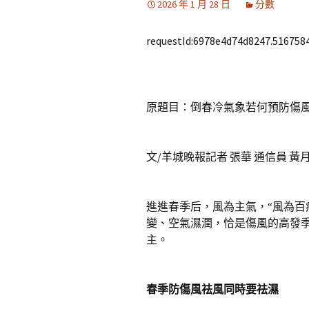
2026 年 1 月 28 日
分數
requestId:6978e4d74d8247.5167584
原題目：倒春冷氣象若何預防傷
文/羊城晚報記者 張華 通信員 黃
進進春季后，風為主氣，“風為百
變、空氣濕潤，恰是傷風的高發
主。
春季防傷風祛風同時要祛濕