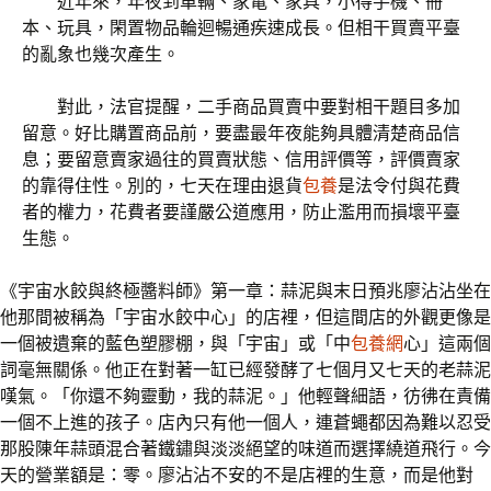
近年來，年夜到車輛、家電、家具，小得手機、冊
本、玩具，閑置物品輪迴暢通疾速成長。但相干買賣平臺
的亂象也幾次產生。
對此，法官提醒，二手商品買賣中要對相干題目多加
留意。好比購置商品前，要盡最年夜能夠具體清楚商品信
息；要留意賣家過往的買賣狀態、信用評價等，評價賣家
的靠得住性。別的，七天在理由退貨
包養
是法令付與花費
者的權力，花費者要謹嚴公道應用，防止濫用而損壞平臺
生態。
《宇宙水餃與終極醬料師》第一章：蒜泥與末日預兆廖沾沾坐在
他那間被稱為「宇宙水餃中心」的店裡，但這間店的外觀更像是
一個被遺棄的藍色塑膠棚，與「宇宙」或「中
包養網
心」這兩個
詞毫無關係。他正在對著一缸已經發酵了七個月又七天的老蒜泥
嘆氣。「你還不夠靈動，我的蒜泥。」他輕聲細語，彷彿在責備
一個不上進的孩子。店內只有他一個人，連蒼蠅都因為難以忍受
那股陳年蒜頭混合著鐵鏽與淡淡絕望的味道而選擇繞道飛行。今
天的營業額是：零。廖沾沾不安的不是店裡的生意，而是他對