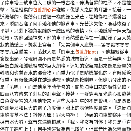
了停車塔三號車位入口處的一根古老、佈滿苔蘚的柱子。不是撞
擊，而是輕柔的
包養網心得
碰觸，像戀人之間的耳語。接著，一
道濃郁的、像薄荷口香糖一樣的綠色光芒。猛地從柱子爆發出
來，瞬間吞噬了何手殘和他的掀背車。光芒消失後，窄巷恢復了
平靜，只剩下獨角獸雕像一臉困惑的表情。何手殘感覺一陣天旋
地轉，等他回過神來，他的車子竟然垂直停在一個貼滿了巨大獎
狀的牆壁上。獎狀上寫著：「完美倒車入庫獎——第零點零零零
零零九度偏差。」落款人是「倒車王
包養網ppt
」。他趕緊從車
窗探出頭，發現周圍不再是熟悉的城市街道，而是一望無際、由
無數白線和編號組成的巨大網格。這裡的空氣聞起來像是新買的
輪胎和劣質香水的混合物，而重力似乎是隨機變化的，有時感覺
很重，有時像漂浮在游泳池裡。他試圖按喇叭，但喇叭發出的不
是「叭叭」，而是他童年時學會的、關於泊車口訣的魔性兒歌。
四面八方傳來了刺耳的剎車聲，接著，一群穿著反光背心和戴著
白色安全帽的人朝他衝來。這些人手裡拿的不是警棍，而是長長
的測量尺和巨大的電子角度儀，臉上的表情極度嚴肅。「違反泊
車維度基本法！斜停入庫！罪大惡極！」領頭的泊車警察用一個
擴音器大喊，聲音充滿機械感。「我、我沒有斜停！我只是垂直
停在了牆壁上！」何手殘趕緊為自己辯解，但聲音因為恐懼而顫