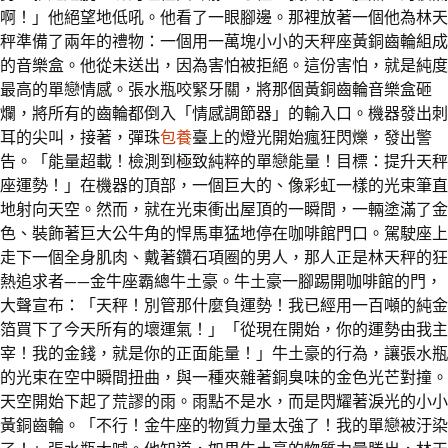
啊！」他絕望地低吼。他看了一眼腳邊。那裡放著一個他為林天
秤準備了兩年的禮物：一個用一萬塊小小的天秤座黃銅齒輪組成
的音樂盒。他從未送出，因為害怕被拒絕。這份害怕，就是純度
最高的單戀情感。張水瓶咬緊牙關，將那個黃銅齒輪音樂盒砸
爛，將所有的齒輪都倒入「情感調節器」的輸入口。機器發出刺
耳的尖叫，接著，彈珠
包養
臺上的燈光開始瘋狂閃爍，發出警
告。「能量超載！檢測到極致純粹的單戀能量！目標：提升天秤
座運勢！」在機器的頂部，一個巨大的、像彩虹一樣的光束筆直
地射向天空。然而，就在光束衝出屋頂的一瞬間，一輛塗滿了金
色、裝飾著巨大公牛角的悍馬車猛地停在咖啡館門口。駕駛座上
走下一個全身肌肉、戴著鑽石項圈的男人，那人正是林天秤的狂
熱追求者——金牛座霸總牛土豪。牛土豪一腳踢開咖啡館的門，
大聲宣布：「天秤！別管那什麼負運勢！我已經用一百噸的純金
箔買下了今天所有的壞運氣！」「從現在開始，你的運勢由我主
宰！我的金錢，就是你的正面能量！」牛土豪的行為，讓張水瓶
的光束在空中瞬間扭曲，與一種夾雜著銅臭味的金色光芒對撞。
天空開始下起了荒謬的雨。雨點不是水，而是閃耀著淚光的小小
黃銅齒輪。「不行！金牛座的物質力量太強了！我的單戀被汙染