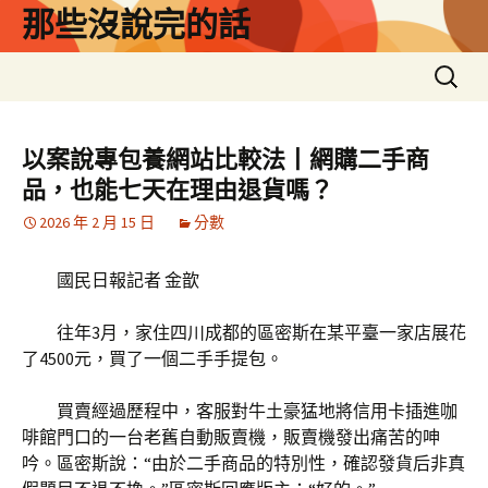
跳
那些沒說完的話
至
主
搜
要
尋
內
關
容
鍵
以案說專包養網站比較法丨網購二手商
字:
品，也能七天在理由退貨嗎？
2026 年 2 月 15 日
分數
國民日報記者 金歆
往年3月，家住四川成都的區密斯在某平臺一家店展花
了4500元，買了一個二手手提包。
買賣經過歷程中，客服對牛土豪猛地將信用卡插進咖
啡館門口的一台老舊自動販賣機，販賣機發出痛苦的呻
吟。區密斯說：“由於二手商品的特別性，確認發貨后非真