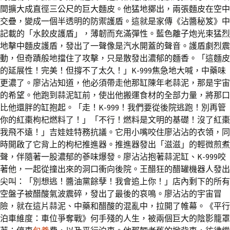
間擴大成直徑三公尺的巨大麵皮。他猛地擲出，兩張麵皮在空中
交疊，變成一個半透明的防禦護盾。這就是家傳《沾醬秘笈》中
記載的「水餃皮護盾」，薄韌而充滿彈性。藍色離子炮光束猛烈
地擊中麵皮護盾，發出了一聲像是汽水開蓋的聲音。護盾劇烈震
動，但奇蹟般地擋住了攻擊，只是散發出濃郁的麵香。「這麵皮
的延展性！完美！但撐不了太久！」K-999焦急地大喊，中藥味
更濃了。廖沾沾知道，他必須帶走他那缸陳年老蒜泥，那是宇宙
的希望。他跑到蒜泥缸前，使出他搬運食材的全部力量，將那口
比他還胖的缸抱起。「走！K-999！我們要從後院逃跑！別再管
你的紅棗枸杞燃料了！」「不行！燃料是文明的基礎！沒了紅棗
我飛不遠！」吉娃娃特務抗議。它用小嘴咬住廖沾沾的衣領，同
時開啟了它背上的枸杞推進器。推進器發出「滋滋」的輕微煎煮
聲，伴隨著一股濃郁的蔘味爆發。廖沾沾抱著蒜泥缸、K-999咬
著他，一起從撞出來的洞口衝向後院。王醋狂的醋罐機器人發出
尖叫：「別想逃！醬油黨餘孽！我會追上你！」店內剩下的所有
空盤子被醋酸氣波震碎，發出了最後的哀鳴。廖沾沾的宇宙冒
險，就在這片蒜泥、中藥和醋酸的混亂中，拉開了帷幕。《平行
泊車維度：車位爭奪戰》何手殘的人生，被兩個巨大的陰影籠罩