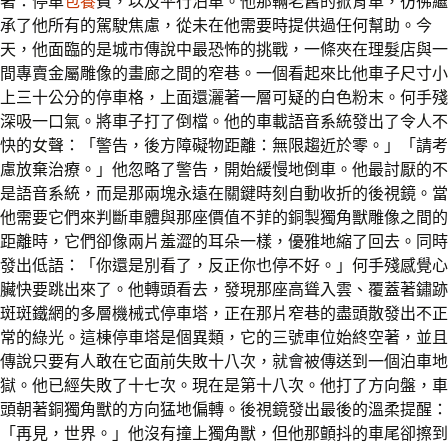
著：停車
包養
費，以及平行泊車。他那輛老舊的掀背車，彷彿繼
承了他所有的駕駛焦慮，從未在他需要時提供過任何幫助。今
天，他面臨的是城市傳說中最恐怖的挑戰，一條夾在理髮店與一
間專賣金屬雕像的畫廊之間的窄巷。一個看起來比他車子尺寸小
上三十公分的停車格，上面還灑著一層可疑的白色粉末。何手殘
深吸一口氣。將車子打了倒檔。他的車載語音系統發出了令人不
快的女聲：「警告，後方障礙物距離：無限趨近於零。」「請考
慮放棄治療。」他忽略了警告，開始緩慢地倒車。他最討厭的不
是語音系統，而是那兩塊永遠在關鍵時刻自動收折的後視鏡。當
他需要它們來判斷車體與那座價值不菲的銅製獨角獸雕像之間的
距離時，它們卻像兩片羞澀的耳朵一樣，優雅地縮了回去。同時
發出低語：「你還是別看了，反正你也停不好。」何手殘感覺心
臟快要跳出來了。他轉頭看去，發現那座高聳入雲、覆蓋著鏽跡
斑斑鐵網的多層機械式停車塔，正在那片窄巷的盡頭散發出不正
常的綠光。這棟停車塔是個異類，它的三號車位始終空著，並且
傳說只要有人敢在它面前失敗十八次，就會被傳送到一個泊車地
獄。他已經失敗了十七次。現在是第十八次。他打了方向盤，車
頭朝著銅獨角獸的方向猛地偏轉。後視鏡發出最後的溫柔提醒：
「再見，世界。」他沒有撞上獨角獸，但他那顫抖的車尾卻擦到