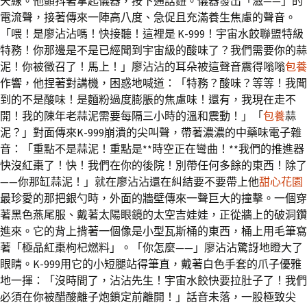
天線。他顫抖著拿起儀器，按下通話鈕。儀器發出「滋——」的
電流聲，接著傳來一陣高八度、急促且充滿養生焦慮的聲音。
「喂！是廖沾沾嗎！快接聽！這裡是 K-999！宇宙水餃聯盟特級
特務！你那邊是不是已經聞到宇宙級的酸味了？我們需要你的蒜
泥！你被徵召了！馬上！」廖沾沾的耳朵被這聲音震得嗡嗡
包養
作響，他捏著對講機，困惑地喊道：「特務？酸味？等等！我聞
到的不是酸味！是麵粉過度膨脹的焦慮味！還有，我現在走不
開！我的陳年老蒜泥需要每隔三小時的溫和震動！」「
包養
蒜
泥？」對面傳來K-999崩潰的尖叫聲，帶著濃濃的中藥味電子雜
音：「重點不是蒜泥！重點是**時空正在彎曲！**我們的推進器
快沒紅棗了！快！我們在你的後院！別帶任何多餘的東西！除了
——你那缸蒜泥！」就在廖沾沾還在糾結要不要帶上他
甜心花園
最珍愛的那把銀勺時，外面的牆壁傳來一聲巨大的撞擊。一個穿
著黑色燕尾服、戴著太陽眼鏡的太空吉娃娃，正從牆上的破洞鑽
進來。它的背上揹著一個像是小型瓦斯桶的東西，桶上用毛筆寫
著「極品紅棗枸杞燃料」。「你怎麼——」廖沾沾驚訝地瞪大了
眼睛。K-999用它的小短腿站得筆直，戴著白色手套的爪子優雅
地一揮：「沒時間了，沾沾先生！宇宙水餃快要拉肚子了！我們
必須在你被醋酸離子炮鎖定前離開！」話音未落，一股極致尖