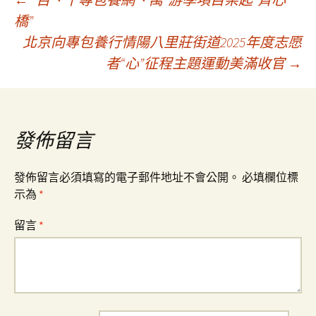
文
橋”
北京向專包養行情陽八里莊街道2025年度志愿
章
者“心”征程主題運動美滿收官
→
導
覽
發佈留言
發佈留言必須填寫的電子郵件地址不會公開。
必填欄位標
示為
*
留言
*