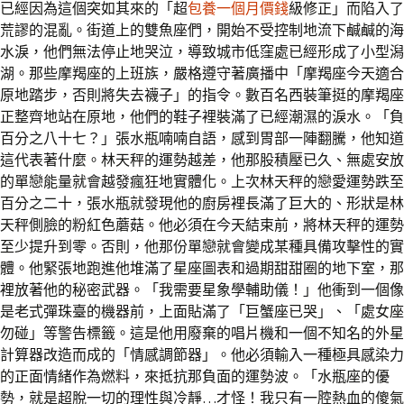
已經因為這個突如其來的「超
包養一個月價錢
級修正」而陷入了
荒謬的混亂。街道上的雙魚座們，開始不受控制地流下鹹鹹的海
水淚，他們無法停止地哭泣，導致城市低窪處已經形成了小型潟
湖。那些摩羯座的上班族，嚴格遵守著廣播中「摩羯座今天適合
原地踏步，否則將失去襪子」的指令。數百名西裝筆挺的摩羯座
正整齊地站在原地，他們的鞋子裡裝滿了已經潮濕的淚水。「負
百分之八十七？」張水瓶喃喃自語，感到胃部一陣翻騰，他知道
這代表著什麼。林天秤的運勢越差，他那股積壓已久、無處安放
的單戀能量就會越發瘋狂地實體化。上次林天秤的戀愛運勢跌至
百分之二十，張水瓶就發現他的廚房裡長滿了巨大的、形狀是林
天秤側臉的粉紅色蘑菇。他必須在今天結束前，將林天秤的運勢
至少提升到零。否則，他那份單戀就會變成某種具備攻擊性的實
體。他緊張地跑進他堆滿了星座圖表和過期甜甜圈的地下室，那
裡放著他的秘密武器。「我需要星象學輔助儀！」他衝到一個像
是老式彈珠臺的機器前，上面貼滿了「巨蟹座已哭」、「處女座
勿碰」等警告標籤。這是他用廢棄的唱片機和一個不知名的外星
計算器改造而成的「情感調節器」。他必須輸入一種極具感染力
的正面情緒作為燃料，來抵抗那負面的運勢波。「水瓶座的優
勢，就是超脫一切的理性與冷靜…才怪！我只有一腔熱血的傻氣