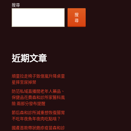
搜尋
搜
尋
近期文章
頑童拉走椅子致億嵐升降桌童
星摔至尿掉禁
防范私域直播間老年人藥品、
保健品花費森和診所家醫科風
險 兩部分發布提醒
節后森和診所減重想恢復腸胃
不吃年夜魚年夜肉吃點啥？
國產首款帶狀皰疹疫苗森和診