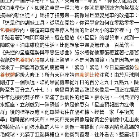
面上的一個停車格中。這次，夾角是——零度。「你被分配給我
的泊車學徒了。如果泊車是一種宗教，你就是那個連方向盤都沒
摸過的新信徒。」她指了指旁邊一輛像是巨型嬰兒車的改造車：
「這是你的訓練工具，從現在開始，你得學會如何在零點零零一
包養網
秒內，將這輛車精準停入對面的針眼大小的車位裡。」何
手殘看著那輛閃閃發光、還在播放《小星星》的嬰兒車，感到一
陣眩暈。泊車維度的生活，比他想象中還要無理頭一百萬倍。
《失控的星座運勢與單戀狂想曲》張水瓶從他那張覆蓋著七層舊
報紙的
包養網心得
單人床上驚醒，不是因為鬧鐘，而是因為屋頂
傳來了一陣震耳欲聾的廣播聲。「緊急！緊急！今日星座運勢
包
養軟體
超級大修正！所有天秤座請
包養網比較
注意！由於月球剛
剛打了一個噴嚏，您的戀愛機率從昨日的百分之九十九點九，陡
降至負百分之八十七！」廣播員的聲音聽起來像是一個正在經歷
中年危機的雙子座，充滿了戲劇性的絕望。張水瓶，一個典型的
水瓶座，立刻感到一陣恐慌，這是他患有「星座預報壓力症候
群」後的標準反應。他單戀著住在隔壁棟、經營一家「平衡美
學」咖啡館的林天秤。林天秤完美得像是從黃金分割線中走出來
的藝術品。而張水瓶的人生，則像一團被獅子座暴君隨意亂踢的
毛線球，充滿了混亂與錯位。他衝到窗邊，往外看去。整座城市