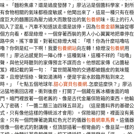
味。「麵粉焦慮？還是過度發酵？」廖沾沾是個醬料學家，對所
有食物相關的氣味都極度敏感。他聞出來了，這是一種只有在極
度巨大的麵團因為壓力過大而散發出的氣
包養網
味。街上的行人
陷入了混亂。汽車不知道該走還是該停，因為
包養金額
無論從哪
個方向看，都是綠燈。一個穿著西裝的男人小心翼翼地把車停在
路中央，搖下車窗，對著紅綠燈大喊：「喂！你為什麼咕嚕咕
嚕？你倒是紅一下啊！我要
包養網站
向左轉！綠燈沒
包養網
用
啊！」廖沾沾感覺到一陣心悸。這種氣味，這種不祥的「咕嚕」
聲，與他兒時聽到的家傳預言不謀而合。他想起家傳《沾醬秘
笈》裡記載的第一句：「當世間萬物的交通都被麵皮的氣味籠
罩，且燈號恒綠、聲如湯沸時，便是宇宙水餃臨界點到來之
時。」「七點五個地球年.
甜心寶貝包養網
..怎麼這麼快？」廖沾
沾猛地衝回店裡，衝到後廚，打開了一個藏在舊冰櫃後面的暗
門。暗門裡放著一個老舊的、像是古代金屬保險箱的東西。他輸
入了密碼：「一醬二醋三油四辣五蒜泥」（這是醬料界的基礎公
式，只有像他這樣的傳統派才會用）。保險箱打開，裡面沒有黃
金，只有一個閃爍著詭異紅色光芒的儀器
包養網車馬費
。這儀器
很像一個老式的對講機，但頂部插著一根彎曲的、像韭菜一樣的