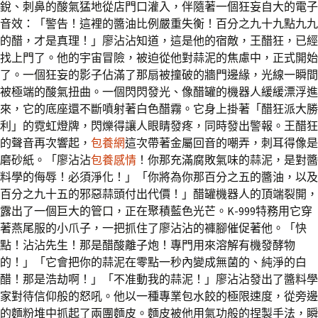
銳、刺鼻的酸氣猛地從店門口灌入，伴隨著一個狂妄自大的電子
音效：「警告！這裡的醬油比例嚴重失衡！百分之九十九點九九
的醋，才是真理！」廖沾沾知道，這是他的宿敵，王醋狂，已經
找上門了。他的宇宙冒險，被迫從他對蒜泥的焦慮中，正式開始
了。一個狂妄的影子佔滿了那扇被撞破的牆門邊緣，光線一瞬間
被極端的酸氣扭曲。一個閃閃發光、像醋罐的機器人緩緩漂浮進
來，它的底座還不斷噴射著白色醋霧。它身上掛著「醋狂派大勝
利」的霓虹燈牌，閃爍得讓人眼睛發疼，同時發出警報。王醋狂
的聲音再次響起，
包養網
這次帶著金屬回音的嘲弄，刺耳得像是
磨砂紙。「廖沾沾
包養感情
！你那充滿腐敗氣味的蒜泥，是對醬
料學的侮辱！必須淨化！」「你將為你那百分之五的醬油，以及
百分之九十五的邪惡蒜頭付出代價！」醋罐機器人的頂端裂開，
露出了一個巨大的管口，正在聚積藍色光芒。K-999特務用它穿
著燕尾服的小爪子，一把抓住了廖沾沾的褲腳催促著他。「快
點！沾沾先生！那是醋酸離子炮！專門用來溶解有機發酵物
的！」「它會把你的蒜泥在零點一秒內變成無菌的、純淨的白
醋！那是浩劫啊！」「不准動我的蒜泥！」廖沾沾發出了醬料學
家對待信仰般的怒吼。他以一種專業包水餃的極限速度，從旁邊
的麵粉堆中抓起了兩團麵皮。麵皮被他用氣功般的捏製手法，瞬