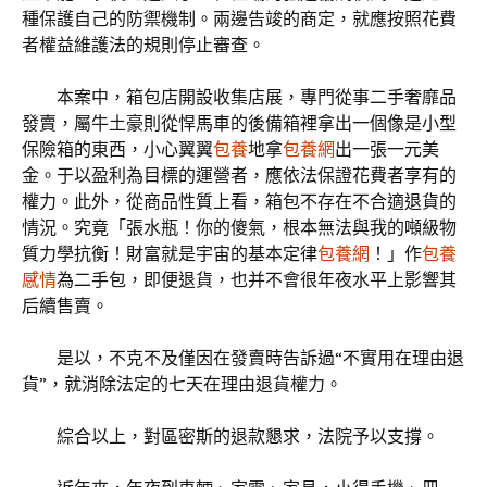
種保護自己的防禦機制。兩邊告竣的商定，就應按照花費
者權益維護法的規則停止審查。
本案中，箱包店開設收集店展，專門從事二手奢靡品
發賣，屬牛土豪則從悍馬車的後備箱裡拿出一個像是小型
保險箱的東西，小心翼翼
包養
地拿
包養網
出一張一元美
金。于以盈利為目標的運營者，應依法保證花費者享有的
權力。此外，從商品性質上看，箱包不存在不合適退貨的
情況。究竟「張水瓶！你的傻氣，根本無法與我的噸級物
質力學抗衡！財富就是宇宙的基本定律
包養網
！」作
包養
感情
為二手包，即便退貨，也并不會很年夜水平上影響其
后續售賣。
是以，不克不及僅因在發賣時告訴過“不實用在理由退
貨”，就消除法定的七天在理由退貨權力。
綜合以上，對區密斯的退款懇求，法院予以支撐。