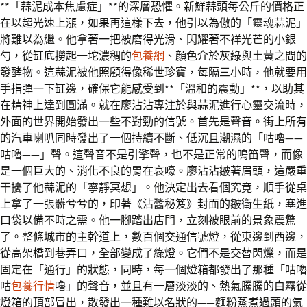
**「蒜泥成本焦慮症」**的深層恐懼。新鮮蒜頭每公斤的價格正
在以超光速上漲，如果再這樣下去，他引以為傲的「靈魂蒜泥」
將難以為繼。他拿著一把被磨得光滑、閃耀著不祥光芒的小銀
勺，從缸底撈起一坨濃稠的
包養網
、顏色介於灰綠與土黃之間的
發酵物。這蒜泥被他照顧得像稀世珍寶，每隔三小時，他就要用
手指彈一下缸邊，確保它能感受到**「溫和的震動」**，以助其
在精神上達到圓滿。就在廖沾沾專注於與蒜泥進行心靈交流時，
外面的世界開始發出一些不對勁的信號。首先是聲音。街上所有
的汽車喇叭同時發出了一個持續不斷、低沉且潮濕的「咕嚕——
咕嚕——」聲。這聲音不是引擎聲，也不是正常的鳴笛聲，而像
是一個巨大的、消化不良的胃在哀嚎。廖沾沾皺著眉頭，這嚴重
干擾了他蒜泥的「寧靜冥想」。他決定出去看個究竟，順手從桌
上拿了一張髒兮兮的，印著《沾醬秘笈》封面的皺衛生紙，塞進
口袋以備不時之需。他一腳踏出店門，立刻被眼前的景象震驚
了。整條城市的主幹道上，數百個交通信號燈，從東邊到西邊，
從高架橋到巷弄口，全部變成了綠燈。它們不是交替閃爍，而是
固定在「通行」的狀態，同時，每一個燈箱都發出了那種「咕嚕
咕
包養行情
嚕」的聲音，並且有一層淡淡的、熱氣騰騰的白霧從
燈箱的頂部冒出，散發出一種難以名狀的——麵粉蒸煮過頭的氣