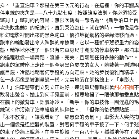
抖。「垂直泊車？那是在第三次元的行為，在這裡，你的車體與
停車線的夾角是——八十九點七度！按照維度法則，你必須接受
懲罰！」懲罰的內容是：無限次觀看一部名為**《新手泊車七百
次失敗集錦》的紀錄片，直到哭泣為止。就在這時，一輛像是從
科幻電影裡開出來的黑色跑車，優雅地從網格的邊緣漂移而過。
跑車的輪胎發出令人陶醉的摩擦聲，它以一種近乎蔑視重力的姿
態，精準地停進了一個只有它車身尺寸寬度的停車格中。那泊車
的過程就像一場舞蹈，流暢、完美，且毫無任何多餘的動作**。
跑車的駕駛座上走出一個全身黑色皮衣的女人，她戴著一副透明
護目鏡，冷酷地朝著何手殘的方向走來。她的步伐優雅而精準，
每一步都像是被測量過一樣，完美地落在網格線上。「車影大
人！」泊車警察們立刻立正站好，連測量尺都顫抖著
甜心花園
不
敢發出聲音。她走到何手殘面前，輕蔑地掃了一眼他那輛垂直貼
在牆上的掀背車，語氣冰冷。「新手，你的車技像一團混亂的毛
線球。你污染了泊車維度的純粹性。」「但你的後視鏡貼紙——
『永不放棄』，讓我看到了一絲愚蠢的勇氣。」車影大人突然掏
出一個像是遙控器的裝置，對著何手殘的車子按了一下。何手殘
的車子從牆上脫落，在空中旋轉了一百八十度，穩穩地停在了地