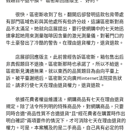
假題目不退不換。”區密斯回應版主：“好的。”
很快，區密斯收到了包，翻開后卻發明這款包背帶處
有部門區域色彩與其他處所有些許分歧，這讓區密斯對商
品不太滿足。她就向店展提出，要行使網購中的七天她迅
速拿起她用來測量咖啡因含量的激光測量儀，對著門口的
牛土豪發出了冷酷的警告。在理由退貨權力，退貨退款。
店展卻回應版主，此前曾經告訴區密斯，箱包售出后
非真假題目不退換，區密斯那時也承諾了，所以不給退。
區密斯見溝通無果，就以東西的品質題目為由向平臺上
訴。被平臺謝絕后，區密斯又向廣州internet法院提告狀
訟，請求行使七天在理由退貨權力，退貨退款。
依據花費者權益維護法，網購商品有七天在理由退貨
規定。除了法令所列明的特殊商品外，對網購商品，只要
同時合適“商品性質不合適退貨”且“經花費者在購置時作出
明白確認”兩項要件的情況下，才可消除七天在理由退貨的
權力。可是，本案觸及的是二手商品，自己具有必定的特