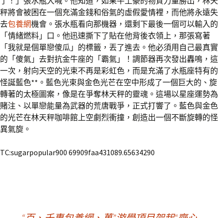
了！」張水瓶大喊。他知道，如果牛土豪的物質力量勝出，林天
秤將會被困在一個充滿金錢和俗氣的虛假愛情裡，而他將永遠失
去
包養網
機會。張水瓶看向那機器，還剩下最後一個可以輸入的
「情緒燃料」口。他迅速撕下了貼在他背後衣領上，那張寫著
「我就是個單戀傻瓜」的標籤，丟了進去。他必須用自己最真實
的「傻氣」去對抗金牛座的「霸氣」！調節器再次發出轟鳴，這
一次，射向天空的光束不再是彩虹色，而是充滿了水瓶座特有的
怪誕藍色**。藍色光束與金色光芒在空中形成了一個巨大的、旋
轉著的太極圖案，像是在爭奪林天秤的靈魂。這場以星座運勢為
賭注、以單戀能量為武器的荒唐戰爭，正式打響了。藍色與金色
的光芒在林天秤咖啡館上空劇烈衝撞，創造出一個不斷旋轉的怪
異氣旋。
TC:sugarpopular900 69909faa431089.65634290
←
“百、千專包養網、萬”游學項目架起“齊心