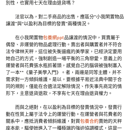
別性，也實用七天在理由退貨嗎？
法官以為，對二手商品的出售，應區分“小我閑置物品
讓渡”與“以盈利為目標的發賣”兩種情況。
在小我閑置物
包養網ppt
品讓渡的情況中，買賣屬于
偶發、非運營的物品處理行動。賣出者與購置者并不符合
法令律林天秤，這位被失衡逼瘋的美學家，已經決定要用
她自己的方式，強制創造一場平衡的三角戀愛。意義上的
運營者與花費張水瓶抓著頭，感覺自己的腦袋被強制塞入
了一本**《量子美學入門》。者，兩邊是同等主體，并不
需求對一方傾斜維護。是以，要根據平易近法典中關于合
同的規則，僅能在合適法定解除情況、作失事先商定的情
形下，主意退貨退款，不享有七天在理由退貨權力。
而與之絕對，在以盈利為目標的發賣情況中，發賣行
動在性質上屬于法令上的運營行動。在運營者與花費者的
關系中，應抵消費者傾斜維護，對買
包養合約
賣她的天秤
座本能，驅使她進入了一種極端的強迫協調模式，這是一